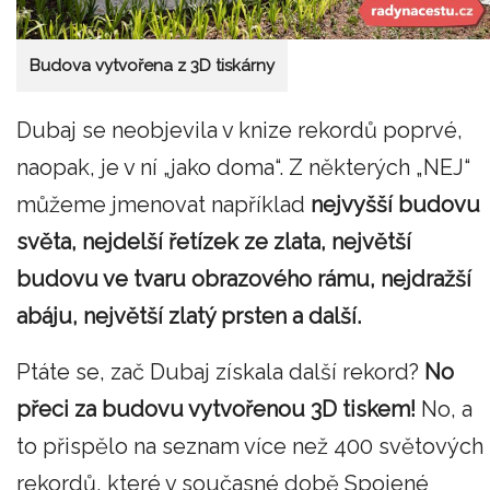
Budova vytvořena z 3D tiskárny
Dubaj se neobjevila v knize rekordů poprvé,
naopak, je v ní „jako doma“. Z některých „NEJ“
můžeme jmenovat například
nejvyšší budovu
světa, nejdelší řetízek ze zlata, největší
budovu ve tvaru obrazového rámu, nejdražší
abáju, největší zlatý prsten a další.
Ptáte se, zač Dubaj získala další rekord?
No
přeci za budovu vytvořenou 3D tiskem!
No, a
to přispělo na seznam více než 400 světových
rekordů, které v současné době Spojené