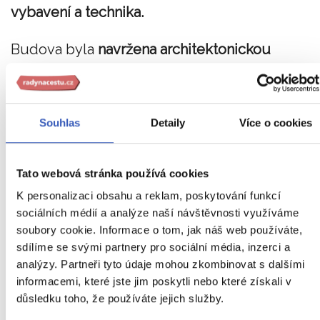
vybavení a technika.
Budova byla
navržena architektonickou
legendou s přezdívkou „královna křivek“,
jménem Dame Zaha Hadid
(britská architektka 
malířka iráckého původu).
Souhlas
Detaily
Více o cookies
První, co vás při vstupu zaujme, je Atrium,
Tato webová stránka používá cookies
kterým se hledí přes čtyři poschodí ke
K personalizaci obsahu a reklam, poskytování funkcí
skleněnému stropu. Nový hotel se může
sociálních médií a analýze naší návštěvnosti využíváme
pochlubit 93 luxusními pokoji a apartmány, kd
soubory cookie. Informace o tom, jak náš web používáte,
sdílíme se svými partnery pro sociální média, inzerci a
každý z nich je vybaven
65palcovou 4K LED
analýzy. Partneři tyto údaje mohou zkombinovat s dalšími
televizí, barem s příslušenstvím pro přípravu
informacemi, které jste jim poskytli nebo které získali v
důsledku toho, že používáte jejich služby.
kávy a čaje, bezplatným wi-fi a špičkovým