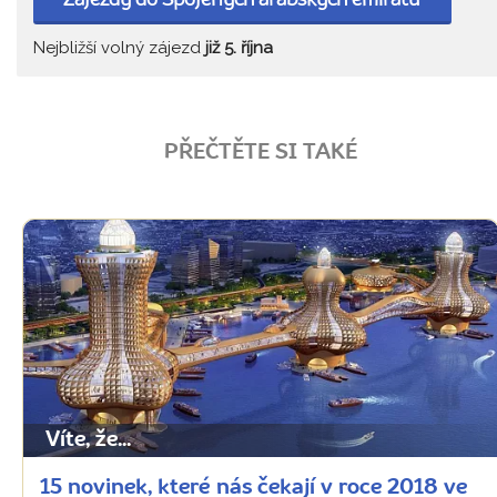
Zájezdy do Spojených arabských emirátů
Nejbližší volný zájezd
již 5. října
PŘEČTĚTE SI TAKÉ
Víte, že...
15 novinek, které nás čekají v roce 2018 ve