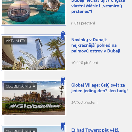
Dubaji nechat ujít? Chystá
vlastní Měsíc i „vesmírný
prstenec“!
9.811 přečtení
Novinky v Dubaji:
AKTUALITY
nejkrásnější pohled na
palmový ostrov v Dubaji
16.026 přečtení
Global Village: Celý svět za
OBLÍBENÁ MÍSTA
jeden jediný den? Jen tady!
25.968 přečtení
Etihad Towers: pět věží,
OBLÍBENÁ MÍSTA