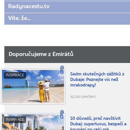
Radynacestu.tv
Víte, že...
Doporučujeme z Emirátů
Sedm skutečných zážitků z
INSPIRACE
Dubaje: Poznejte víc než
mrakodrapy!
19.240 přečtení
10 důvodů, proč navštívit
INSPIRACE
Dubaj: superluxus, bezpečí a
koupání po celý rok