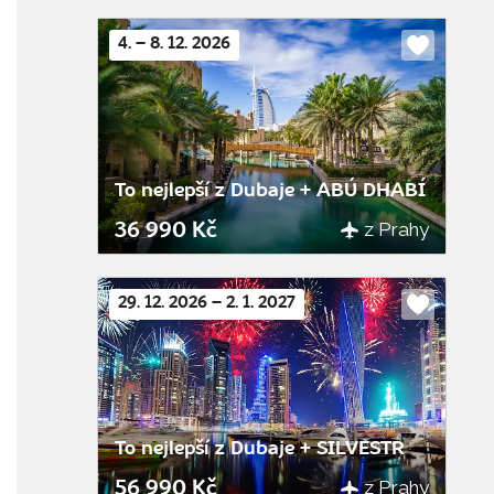
4. – 8. 12. 2026
Do
oblíbenýc
To nejlepší z Dubaje + ABÚ DHABÍ
z Prahy
36 990 Kč
29. 12. 2026 – 2. 1. 2027
Do
oblíbenýc
To nejlepší z Dubaje + SILVESTR
z Prahy
56 990 Kč