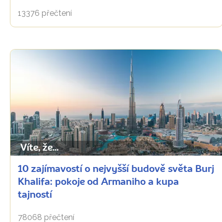
13376 přečtení
Víte, že...
10 zajímavostí o nejvyšší budově světa Burj
Khalifa: pokoje od Armaniho a kupa
tajností
78068 přečtení