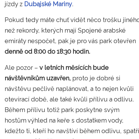
jízdy z
Dubajské Mariny
.
Pokud tedy máte chuť vidět něco trošku jinéh
než rekordy, kterých mají Spojené arabské
emiráty nespočet, pak je pro vás park otevřen
denně od 8:00 do 18:30 hodin.
Ale pozor –
v letních měsících bude
návštěvníkům uzavřen,
proto je dobré si
návštěvu pečlivě naplánovat, a to nejen kvůli
otevírací době, ale také kvůli přílivu a odlivu.
Během přílivu totiž park poskytne svým
hostům výhled na keře s dostatkem vody,
kdežto ti, kteří ho navštíví během odlivu, spatř