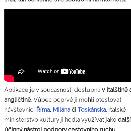
Aplikace je v současnosti dostupná
v italštině 
angličtině.
Vůbec poprvé ji mohli otestovat
návštěvníci
Říma
,
Milána
či
Toskánska
.
Italské
ministerstvo kultury ji hodlá využívat jako
další
účinný nástroj podpory cestovního ruchu,