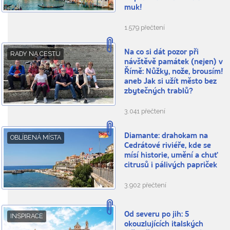
muk!
1.579 přečtení
Na co si dát pozor při
RADY NA CESTU
návštěvě památek (nejen) v
Římě: Nůžky, nože, brousím!
aneb Jak si užít město bez
zbytečných trablů?
3.041 přečtení
Diamante: drahokam na
OBLÍBENÁ MÍSTA
Cedrátové riviéře, kde se
mísí historie, umění a chuť
citrusů i pálivých papriček
3.902 přečtení
Od severu po jih: 5
INSPIRACE
okouzlujících italských