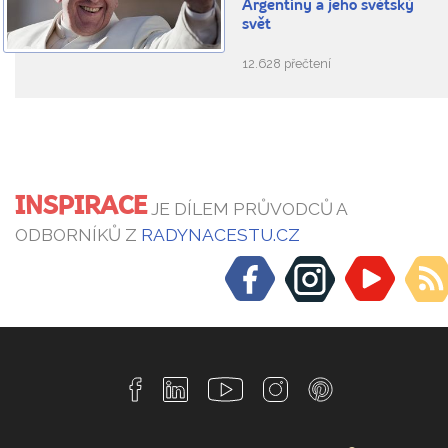
Argentiny a jeho světský
svět
12.628 přečtení
INSPIRACE
JE DÍLEM PRŮVODCŮ A
ODBORNÍKŮ Z
RADYNACESTU.CZ