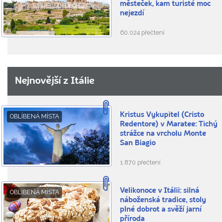
městeček, kam turisté moc
nejezdí
60.024 přečtení
Nejnovější z Itálie
Kristus Vykupitel (Cristo
OBLÍBENÁ MÍSTA
Redentore) v Maratee: Tichý
strážce na vrcholu Monte
San Biagio
1.870 přečtení
Velikonoce v Itálii: silná
OBLÍBENÁ MÍSTA
náboženská tradice, stoly
plné dobrot a svěží jarní
příroda