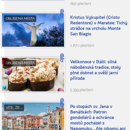
650 přečtení
Kristus Vykupitel (Cristo
OBLÍBENÁ MÍSTA
Redentore) v Maratee: Tichý
strážce na vrcholu Monte
San Biagio
1.870 přečtení
Velikonoce v Itálii: silná
OBLÍBENÁ MÍSTA
náboženská tradice, stoly
plné dobrot a svěží jarní
příroda
5.359 přečtení
Po stopách sv. Jana v
VÍTE, ŽE...
Benátkách: Patron
gondoliérů a ochránce
mostů pocházel z
Nepomuku... Ale nikomu ani