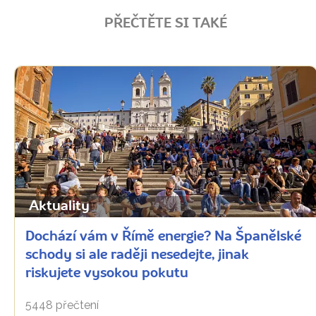
PŘEČTĚTE SI TAKÉ
Aktuality
Dochází vám v Římě energie? Na Španělské
schody si ale raději nesedejte, jinak
riskujete vysokou pokutu
5448 přečtení