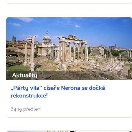
Aktuality
„Párty vila“ císaře Nerona se dočká
rekonstrukce!
6439 přečtení