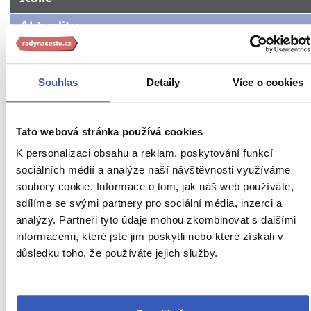
stránky:
www.radynacestu.cz/magazin/hledate-
Aktuality
nejblizsi-
pizzerii-
Fotomagazín
nebo-
Souhlas
Detaily
Více o cookies
Inspirace
shanite-
informace-
Jídlo a pití
o-
rime-
Tato webová stránka používá cookies
Nepropásněte
v-
K personalizaci obsahu a reklam, poskytování funkcí
italii-
Oblíbená místa
sociálních médií a analýze naší návštěvnosti využíváme
vyuzijte-
soubory cookie. Informace o tom, jak náš web používáte,
bezplatnou-
Počasí v Itálii
sdílíme se svými partnery pro sociální média, inzerci a
wifi/
analýzy. Partneři tyto údaje mohou zkombinovat s dalšími
Rady na cestu
informacemi, které jste jim poskytli nebo které získali v
důsledku toho, že používáte jejich služby.
Radynacestu.tv
Typické počasí v Římě