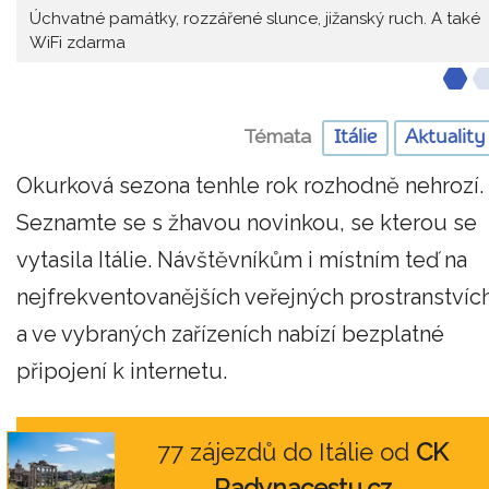
Úchvatné památky, rozzářené slunce, jižanský ruch. A také
WiFi zdarma
Témata
Itálie
Aktuality
Okurková sezona tenhle rok rozhodně nehrozí.
Seznamte se s žhavou novinkou, se kterou se
vytasila Itálie. Návštěvníkům i místním teď na
nejfrekventovanějších veřejných prostranstvíc
a ve vybraných zařízeních nabízí bezplatné
připojení k internetu.
77 zájezdů do Itálie od
CK
Radynacestu.cz