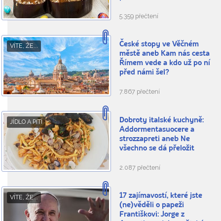
5.359 přečtení
České stopy ve Věčném
VÍTE, ŽE...
městě aneb Kam nás cesta
Římem vede a kdo už po ní
před námi šel?
7.867 přečtení
Dobroty italské kuchyně:
JÍDLO A PITÍ
Addormentasuocere a
strozzapreti aneb Ne
všechno se dá přeložit
2.087 přečtení
17 zajímavostí, které jste
VÍTE, ŽE...
(ne)věděli o papeži
Františkovi: Jorge z