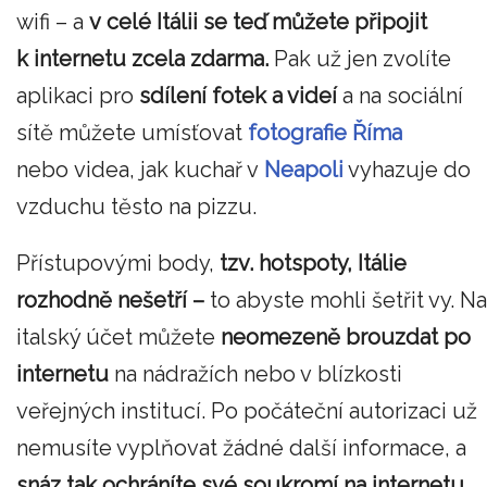
wifi – a
v celé Itálii se teď můžete připojit
k internetu zcela
zdarma
.
Pak už jen zvolíte
aplikaci pro
sdílení fotek a videí
a na sociální
sítě můžete umísťovat
fotografie Říma
nebo videa, jak kuchař v
Neapoli
vyhazuje do
vzduchu těsto na pizzu.
Přístupovými body,
tzv. hotspoty, Itálie
rozhodně nešetří –
to abyste mohli šetřit vy. Na
italský účet můžete
neomezeně brouzdat po
internetu
na nádražích nebo v blízkosti
veřejných institucí. Po počáteční autorizaci už
nemusíte vyplňovat žádné další informace, a
snáz tak ochráníte své soukromí na internetu.