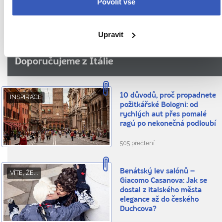
Víte, že...
Povolit vše
Upravit
Doporučujeme z Itálie
10 důvodů, proč propadnete
INSPIRACE
požitkářské Bologni: od
rychlých aut přes pomalé
ragú po nekonečná podloubí
505 přečtení
Benátský lev salónů –
VÍTE, ŽE...
Giacomo Casanova: Jak se
dostal z italského města
elegance až do českého
Duchcova?