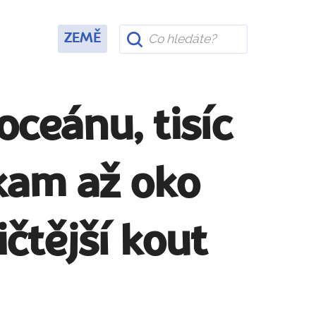
ZEMĚ
oceánu, tisíc
 kam až oko
čtější kout