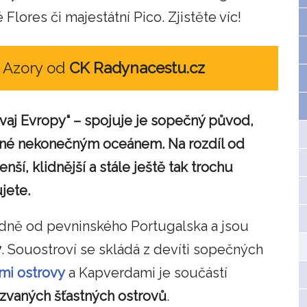
Flores či majestátní Pico. Zjistěte víc!
a Azory od
CK Radynacestu.cz
aj Evropy“ – spojuje je sopečný původ,
ené nekonečným oceánem. Na rozdíl od
ší, klidnější a stále ještě tak trochu
jete.
adně od pevninského Portugalska a jsou
y
. Souostroví se skládá z devíti sopečných
mi ostrovy
a Kapverdami je součástí
zvaných šťastných ostrovů
.