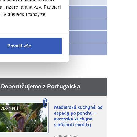
, inzerci a analýzy. Partneři
Počasí v Lisabonu
li v důsledku toho, že
Rady na cestu
Radynacestu.tv
Povolit vše
Víte, že...
Doporučujeme z Portugalska
Madeirská kuchyně: od
ÍDLO A PITÍ
espady po ponchu –
evropská kuchyně
s příchutí exotiky
1.585 přečtení