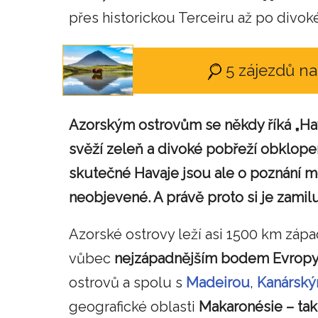
přes historickou Terceiru až po divoké 
5 zájezdů n
Azorským ostrovům se někdy říká „Hav
svěží zeleň a divoké pobřeží obklop
skutečné Havaje jsou ale o poznání men
neobjevené. A právě proto si je zamilu
Azorské ostrovy leží asi 1500 km záp
vůbec
nejzápadnějším bodem Evrop
ostrovů a spolu s
Madeirou
,
Kanárský
geografické oblasti
Makaronésie – tak