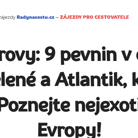
zájezdy
Radynacestu.cz
–
ZÁJEZDY PRO CESTOVATELE
ovy: 9 pevnin v 
lené a Atlantik,
Poznejte nejexoti
Evropy!