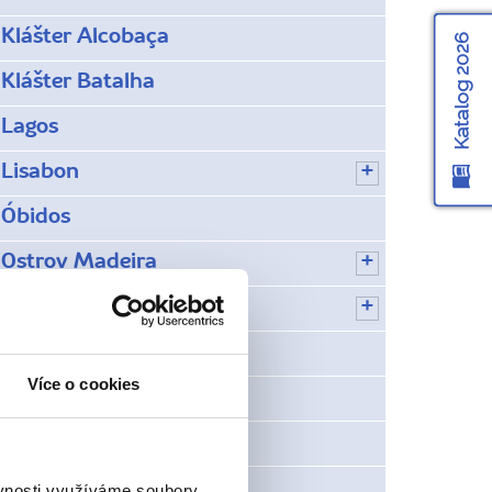
Klášter Alcobaça
Katalog 2026
Klášter Batalha
Lagos
Lisabon
Óbidos
Ostrov Madeira
Porto
Porto Santo
Více o cookies
Serra da Estrela
Sesimbra
Sintra
ěvnosti využíváme soubory