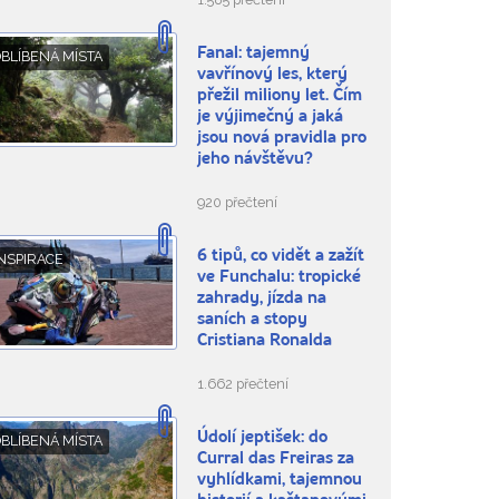
Fanal: tajemný
BLÍBENÁ MÍSTA
vavřínový les, který
přežil miliony let. Čím
je výjimečný a jaká
jsou nová pravidla pro
jeho návštěvu?
920 přečtení
6 tipů, co vidět a zažít
NSPIRACE
ve Funchalu: tropické
zahrady, jízda na
saních a stopy
Cristiana Ronalda
1.662 přečtení
Údolí jeptišek: do
BLÍBENÁ MÍSTA
Curral das Freiras za
vyhlídkami, tajemnou