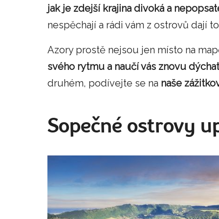
jak je zdejší krajina divoká a nepopsa
nespěchají a rádi vám z ostrovů dají to
Azory prostě nejsou jen místo na ma
svého rytmu a naučí vás znovu dýchat
druhém, podívejte se na
naše zážitk
Sopečné ostrovy up