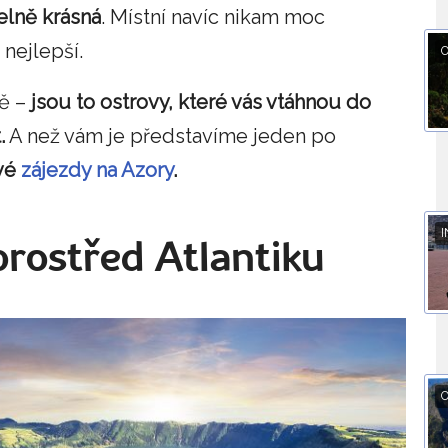
telně krásná
. Místní navíc nikam moc
 nejlepší.
O
pě –
jsou to ostrovy, které vás vtáhnou do
.
A než vám je představíme jeden po
ové
zájezdy na Azory
.
I
rostřed Atlantiku
O