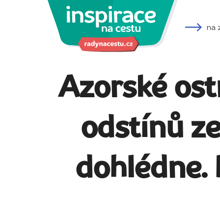
na 
Azorské ostr
odstínů ze
dohlédne. 