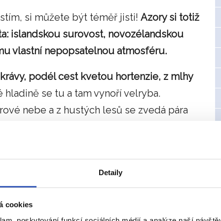
ěstím, si můžete být téměř jisti!
Azory si totiž
ěta: islandskou surovost, novozélandskou
mu vlastní nepopsatelnou atmosféru.
rávy, podél cest kvetou hortenzie, z mlhy
 hladině se tu a tam vynoří velryba.
rové nebe a z hustých lesů se zvedá pára
Detaily
á cookies
klam, poskytování funkcí sociálních médií a analýze naší návšt