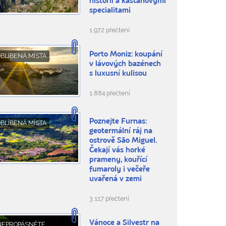
historií a kaštanovými
specialitami
1.972 přečtení
Porto Moniz: koupání
BLÍBENÁ MÍSTA
v lávových bazénech
s luxusní kulisou
1.884 přečtení
Poznejte Furnas:
BLÍBENÁ MÍSTA
geotermální ráj na
ostrově São Miguel.
Čekají vás horké
prameny, kouřící
fumaroly i večeře
uvařená v zemi
3.117 přečtení
Vánoce a Silvestr na
NEPROPÁSNĚTE