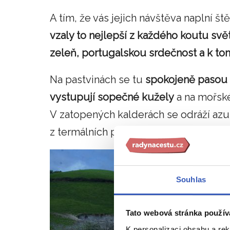
A tím, že vás jejich návštěva naplní št
vzaly to nejlepší z každého koutu sv
zeleň, portugalskou srdečnost a k to
Na pastvinách se tu
spokojeně pasou k
vystupují sopečné kužely
a na mořské
V zatopených kalderách se odráží azu
z termálních pramenů.
Souhlas
Tato webová stránka použív
K personalizaci obsahu a re