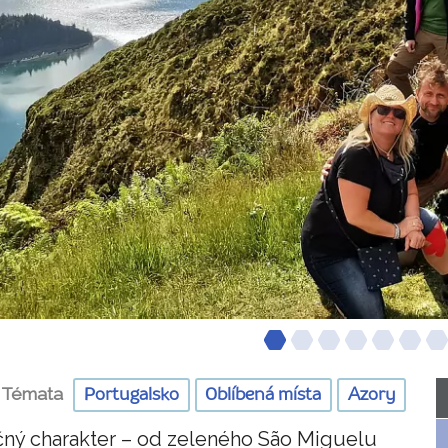
Témata
Portugalsko
Oblíbená místa
Azory
ečný charakter – od zeleného São Miguelu