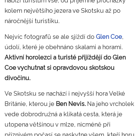
nabízí turistům vše, od příjemné procházky
kolem největšího jezera ve Skotsku až po
náročnější turistiku.
Nejvíc fotografů se ale sjíždí do
Glen Coe
,
údolí, které je obehnáno skalami a horami.
Aktivní horolezci a turisté přijíždějí do Glen
Coe vychutnat si opravdovou skotskou
divočinu.
Ve Skotsku se nachází i nejvyšší hora Velké
Británie, kterou je
Ben Nevis.
Na jeho vrcholek
vede dobrodružná a klikatá cesta, která je
utopena většinou v mlze, nicméně při
příznivém počasí se naskytne všem, kteří horu