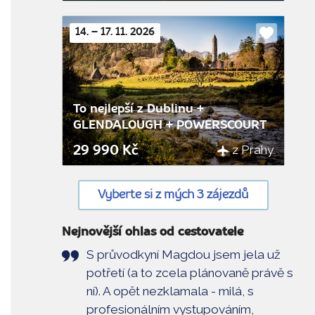
14. – 17. 11. 2026
Do
oblíbenýc
To nejlepší z Dublinu +
GLENDALOUGH + POWERSCOURT
z Prahy
29 990 Kč
Vyberte si z mých 3 zájezdů
Nejnovější ohlas od cestovatele
S průvodkyní Magdou jsem jela už
potřetí (a to zcela plánovaně právě s
ní). A opět nezklamala - milá, s
profesionálním vystupováním,