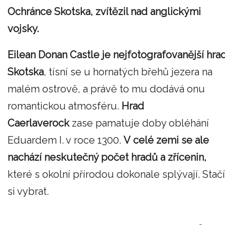
Ochránce Skotska, zvítězil nad anglickými
vojsky.
Eilean Donan Castle je nejfotografovanější hra
Skotska
, tísní se u hornatých břehů jezera na
malém ostrově, a právě to mu dodává onu
romantickou atmosféru.
Hrad
Caerlaverock
zase pamatuje doby obléhání
Eduardem I. v roce 1300.
V celé zemi se ale
nachází neskutečný počet hradů a zřícenin,
které s okolní přírodou dokonale splývají. Stačí
si vybrat.