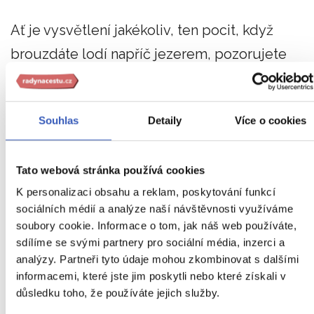
Ať je vysvětlení jakékoliv, ten pocit, když
brouzdáte lodí napříč jezerem, pozorujete
temnou hladinu a čekáte na jakoukoliv
anomálii, vám nikdo nevezme.
Co kdybyste to
Souhlas
Detaily
Více o cookies
byli vy, kteří pořídí další snímek záhadného
tvora?
Tato webová stránka používá cookies
K personalizaci obsahu a reklam, poskytování funkcí
5. Navštívit velkolepé hrady
sociálních médií a analýze naší návštěvnosti využíváme
soubory cookie. Informace o tom, jak náš web používáte,
plné historie
sdílíme se svými partnery pro sociální média, inzerci a
analýzy. Partneři tyto údaje mohou zkombinovat s dalšími
informacemi, které jste jim poskytli nebo které získali v
Edinburský hrad
, tyčící se pyšně na skále
důsledku toho, že používáte jejich služby.
v hlavním městě, ukrývá nejen legendami