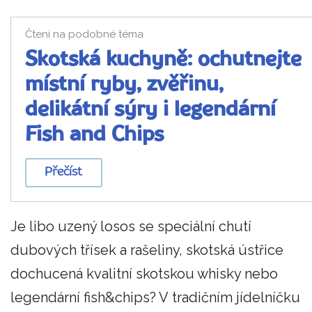
Čtení na podobné téma
Skotská kuchyně: ochutnejte
místní ryby, zvěřinu,
delikátní sýry i legendární
Fish and Chips
Přečíst
Je libo uzený losos se speciální chutí
dubových třísek a rašeliny, skotská ústřice
dochucená kvalitní skotskou whisky nebo
legendární fish&chips? V tradičním jídelníčku