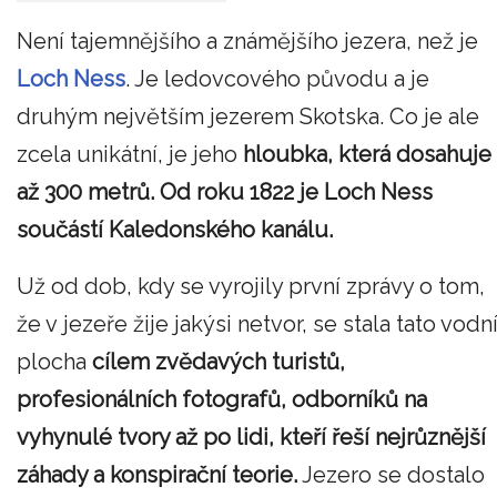
Není tajemnějšího a známějšího jezera, než je
Loch Ness
. Je ledovcového původu a je
druhým největším jezerem Skotska. Co je ale
zcela unikátní, je jeho
hloubka, která dosahuje
až 300 metrů. Od roku 1822 je Loch Ness
součástí Kaledonského kanálu.
Už od dob, kdy se vyrojily první zprávy o tom,
že v jezeře žije jakýsi netvor, se stala tato vodn
plocha
cílem zvědavých turistů,
profesionálních fotografů, odborníků na
vyhynulé tvory až po lidi, kteří řeší nejrůznější
záhady a konspirační teorie.
Jezero se dostalo