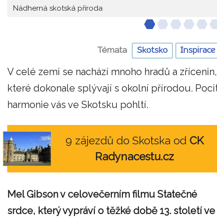
Nádherná skotská příroda
Témata
Skotsko
Inspirace
V celé zemi se nachází mnoho hradů a zřícenin,
které dokonale splývají s okolní přírodou. Poci
harmonie vás ve Skotsku pohltí.
9 zájezdů do Skotska od
CK
Radynacestu.cz
Mel Gibson v celovečerním filmu Statečné
srdce, který vypráví o těžké době 13. století ve