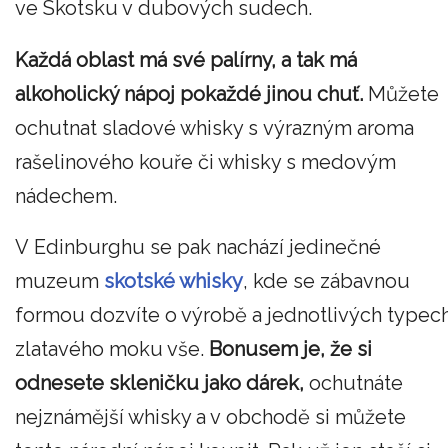
ve Skotsku v dubových sudech.
Každá oblast má své palírny, a tak má
alkoholický nápoj pokaždé jinou chuť.
Můžete
ochutnat sladové whisky s výrazným aroma
rašelinového kouře či whisky s medovým
nádechem.
V Edinburghu se pak nachází jedinečné
muzeum
skotské whisky
, kde se zábavnou
formou dozvíte o výrobě a jednotlivých typec
zlatavého moku vše.
Bonusem je, že si
odnesete skleničku jako dárek,
ochutnáte
nejznámější whisky a v obchodě si můžete