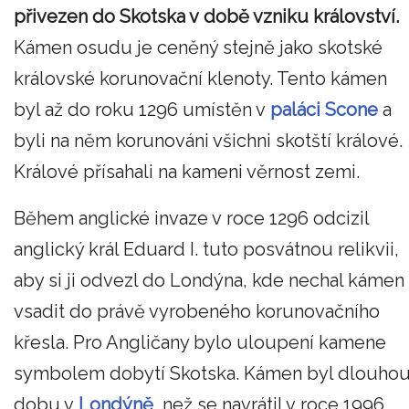
přivezen do Skotska v době vzniku království.
Kámen osudu je ceněný stejně jako skotské
královské korunovační klenoty. Tento kámen
byl až do roku 1296 umístěn v
paláci Scone
a
byli na něm korunováni všichni skotští králové.
Králové přísahali na kameni věrnost zemi.
Během anglické invaze v roce 1296 odcizil
anglický král Eduard I. tuto posvátnou relikvii,
aby si ji odvezl do Londýna, kde nechal kámen
vsadit do právě vyrobeného korunovačního
křesla. Pro Angličany bylo uloupení kamene
symbolem dobytí Skotska. Kámen byl dlouho
dobu v
Londýně
, než se navrátil v roce 1996