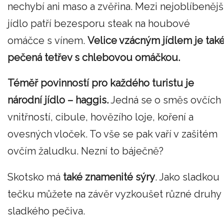
nechybí ani maso a zvěřina. Mezi nejoblíbenějš
jídlo patří bezesporu steak na houbové
omáčce s vínem.
Velice vzácným jídlem je tak
pečená tetřev s chlebovou omáčkou.
Téměř povinností pro každého turistu je
národní jídlo – haggis.
Jedná se o směs ovčích
vnitřností, cibule, hovězího loje, koření a
ovesných vloček. To vše se pak vaří v zašitém
ovčím žaludku. Nezní to báječně?
Skotsko má
také znamenité sýry
. Jako sladkou
tečku můžete na závěr vyzkoušet různé druhy
sladkého pečiva.