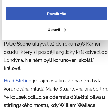
opředený Kámen osudu, nýbrž i skotské
Povolit vše
korunovační klenoty, které jsou nejstarší ve
Velké Británii. Hrad nebyl nikdy dobyt a je z něj
Upravit
nádherný výhled na
Edinburgh
.
Palác Scone
ukrýval až do roku 1296 Kámen
osudu, který si později anglický král odvezl do
Londýna.
Na něm byli korunováni skotští
králové.
Hrad Stirling
je zajímavý tím, že na něm byla
korunována mladá Marie Stuartovna anebo tím
že
kousek odtud se odehrála důležitá bitva u
stirlingského mostu, kdy William Wallace,