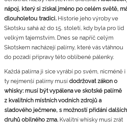
nápoj, který si získal jméno po celém světě, m
dlouholetou tradici.
Historie jeho výroby ve
Skotsku sahá až do 15. století, kdy byla pro lid
velkým tajemstvím. Dnes se napříč celým
Skotskem nacházejí palírny, které vás vtáhnou
do pozadí přípravy této oblíbené pálenky.
Každá palírna ji sice vyrábí po svém, nicméně i
ty nejmenší palírny musí
dodržovat zákon o
whisky: musí být vypálena ve skotské palírně
z
kvalitních
místních vodních zdrojů a
sladového ječmene, s možností přidání dalších
druhů obilného zrna.
Kvalitní whisky musí zrát