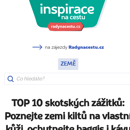
na zájezdy
Radynacestu.cz
ZEMĚ
TOP 10 skotských zážitků:
Poznejte zemi kiltů na vlastn
kůži, ochutnejte haggis i káv