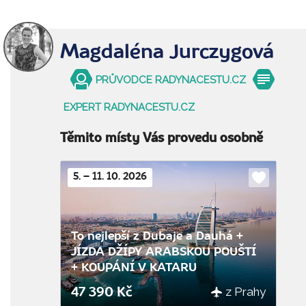
Magdaléna Jurczygová
PRŮVODCE RADYNACESTU.CZ
EXPERT RADYNACESTU.CZ
Těmito místy Vás provedu osobně
5. – 11. 10. 2026
Do
oblíbenýc
To nejlepší z Dubaje a Dauhá +
JÍZDA DŽÍPY ARABSKOU POUŠTÍ
+ KOUPÁNÍ V KATARU
z Prahy
47 390 Kč