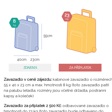
23
kg
8
kg
55
cm
40
cm
23
cm
Zavazadlo v ceně zájezdu:
kabinové zavazadlo o rozměrec
55 x 40 x 23 cm a max. hmotnosti 8 kg (toto zavazadlo patří
na palubu letadla, rozměry jsou včetně držadla, postranní
kapsy a koleček)
Zavazadlo za příplatek 2 500 Kč:
odbavované zavazadlo o
hmotnosti do 23 kg (toto zavazadlo bude odbaveno do