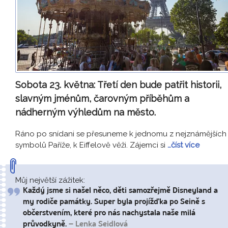
Sobota 23. května:
Třetí den bude patřit historii,
slavným jménům, čarovným příběhům a
nádherným výhledům na město.
Ráno po snídani se přesuneme k jednomu z nejznámějších
symbolů Paříže, k Eiffelově věži. Zájemci si
…číst více
Můj největší zážitek:
Každý jsme si našel něco, děti samozřejmě Disneyland a
my rodiče památky. Super byla projížďka po Seině s
občerstvením, které pro nás nachystala naše milá
průvodkyně.
– Lenka Seidlová