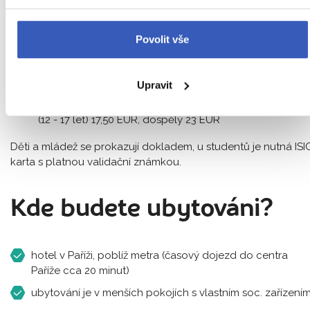
Orientační ceny vstupenek na atrakce, které můžete v rámci
programu či mimo program absolvovat, ovšem lze je zakoupi
pouze na místě.
Povolit vše
Eiffelova věž
, 3. patro: dítě (4 - 11 let) 9,10 EUR, mládež
(12 - 24 let) 18,10 EUR, dospělý 36,10 EUR
Upravit
plavba lodí po Seině
: 17 EUR
mrakodrap Montparnasse
: dítě (4 - 11 let) 12 EUR, mláde
(12 - 17 let) 17,50 EUR, dospělý 23 EUR
Děti a mládež se prokazují dokladem, u studentů je nutná ISI
karta s platnou validační známkou.
Kde budete ubytováni?
hotel v Paříži, poblíž metra (časový dojezd do centra
Paříže cca 20 minut)
ubytování je v menších pokojích s vlastním soc. zařízení