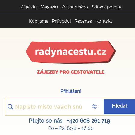
Zájezdy
Magazín
Zvýhodněno
Sdílení pokoje
Kdo jsme
Průvodci
Recenze
Kontakt
ZÁJEZDY PRO CESTOVATELE
Přihlášení
Hledat
Ptejte se nás
+420 608 261 719
Po – Pá: 8:30 – 16:00