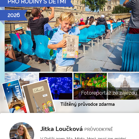
PRO RODINY S DĚTMI
2026
Fotoreportáž ze zájezdu
Tištěný průvodce zdarma
Jitka Loučková
PRŮVODKYNĚ
V Paříži jsem žila. Místa, která znají jen místní,