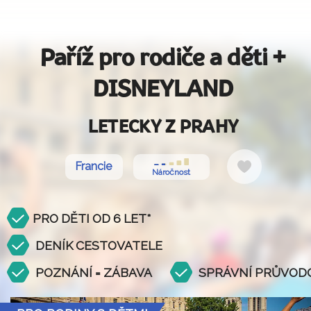
Paříž pro rodiče a děti +
DISNEYLAND
LETECKY Z PRAHY
Do
Francie
Náročnost
oblíbených
PRO DĚTI OD 6 LET*
DENÍK CESTOVATELE
POZNÁNÍ = ZÁBAVA
SPRÁVNÍ PRŮVODC