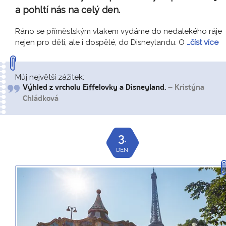
a pohltí nás na celý den.
Ráno se příměstským vlakem vydáme do nedalekého ráje
nejen pro děti, ale i dospělé, do Disneylandu. O
…číst více
Můj největší zážitek:
Výhled z vrcholu Eiffelovky a Disneyland.
– Kristýna
Chládková
3.
DEN