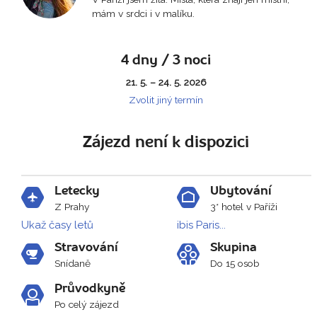
mám v srdci i v malíku.
4 dny / 3 noci
21. 5. – 24. 5. 2026
Zvolit jiný termín
Zájezd není k dispozici
Letecky
Ubytování
Z Prahy
3* hotel v Paříži
Ukaž časy letů
ibis Paris...
Stravování
Skupina
Snídaně
Do 15 osob
Průvodkyně
Po celý zájezd