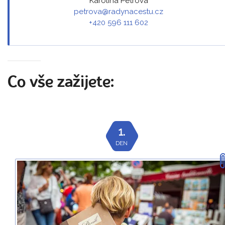
Karolína Petrová
petrova@radynacestu.cz
+420 596 111 602
Co vše zažijete:
1.
DEN