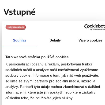
Vstupné
Tyto vstupenky do vybraných památek a případné
fakultativní výlety si můžete před zájezdem u nás přiobjednat
S možností prohlídky je počítáno v programu zájezdu. Klienti,
Souhlas
Detaily
Více o cookies
kteří se prohlídky nezúčastní, mohou tento čas využít např.
vlastním programem:
Tato webová stránka používá cookies
Disneyland Park + Walt Disney Studios
: dospělý 3 600 Kč,
dítě 3 300 Kč
K personalizaci obsahu a reklam, poskytování funkcí
sociálních médií a analýze naší návštěvnosti využíváme
Podrobnosti ke vstupnému
soubory cookie. Informace o tom, jak náš web používáte,
sdílíme se svými partnery pro sociální média, inzerci a
analýzy. Partneři tyto údaje mohou zkombinovat s dalšími
Vstupné na místě
informacemi, které jste jim poskytli nebo které získali v
důsledku toho, že používáte jejich služby.