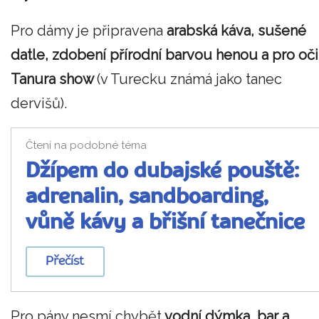
Pro dámy je připravena
arabská káva, sušené
datle, zdobení přírodní barvou henou a pro oči
Tanura show
(v Turecku známá jako tanec
dervišů).
Čtení na podobné téma
Džípem do dubajské pouště:
adrenalin, sandboarding,
vůně kávy a břišní tanečnice
Přečíst
Pro pány nesmí chybět
vodní dýmka, bar a