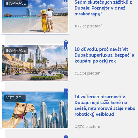
Sedm skutečných zážitků z
INSPIRACE
Dubaje: Poznejte víc než
mrakodrapy!
19.236 přečtení
10 důvodů, proč navštívit
INSPIRACE
Dubaj: superluxus, bezpečí a
koupání po celý rok
61.164 přečtení
14 zvířecích bizarností v
VÍTE, ŽE...
Dubaji: nejdražší koně na
světě, mramorové stáje nebo
robotický velbloud
6.570 přečtení