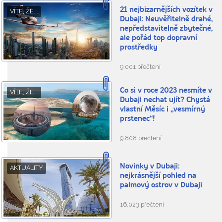
21 nejbizarnějších vozítek v
VÍTE, ŽE...
Dubaji: Neuvěřitelně drahé,
nepředstavitelně zbytečné,
ale pořád top dopravní
prostředky
9.001 přečtení
Co si v roce 2023 nesmíte v
VÍTE, ŽE...
Dubaji nechat ujít? Chystá
vlastní Měsíc i „vesmírný
prstenec“!
9.808 přečtení
Novinky v Dubaji:
AKTUALITY
nejkrásnější pohled na
palmový ostrov v Dubaji
16.023 přečtení