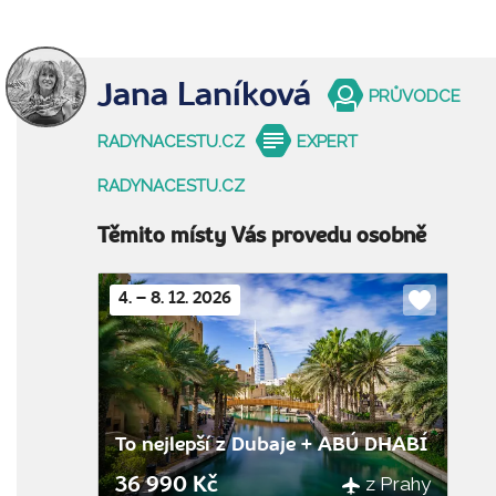
Jana Laníková
PRŮVODCE
RADYNACESTU.CZ
EXPERT
RADYNACESTU.CZ
Těmito místy Vás provedu osobně
4. – 8. 12. 2026
Do
oblíbenýc
To nejlepší z Dubaje + ABÚ DHABÍ
z Prahy
36 990 Kč