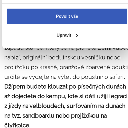
Povolit vše
Pouštní safari
Upravit
Pokud chcete zažít jeden z nejnádhernějších
západů slunce, který se na planetě Zemi vůbe
nabízí, originální beduínskou vesničku nebo
projížďku po krásně, oranžově zbarvené poušti
určitě se vydejte na výlet do pouštního safari.
Džípem budete klouzat po písečných dunách
až dojedete do kempu, kde si děti užijí legraci
z jízdy na velbloudech, surfováním na dunách
na tvz. sandboardu nebo projížďkou na
čtyřkolce.