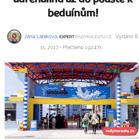
beduínům!
Jana Laníková
,
Vydáno 8.
EXPERT
RADYNACESTU.CZ
11. 2017 • Přečteno 19247x