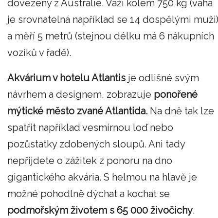
dovezený z Austrálie. Váží kolem 750 kg (váha
je srovnatelná například se 14 dospělými muži
a měří 5 metrů (stejnou délku má 6 nákupních
vozíků v řadě).
Akvárium v hotelu Atlantis
je odlišné svým
návrhem a designem, zobrazuje
ponořené
mýtické město zvané Atlantida.
Na dně tak lze
spatřit například vesmírnou loď nebo
pozůstatky zdobených sloupů. Ani tady
nepřijdete o zážitek z ponoru na dno
gigantického akvária. S helmou na hlavě je
možné pohodlně dýchat a kochat se
podmořským životem s 65 000 živočichy
.