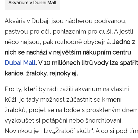
Akvárium v Dubai Mall
Akvária v Dubaji jsou nádherou podívanou,
pastvou pro oči, pohlazením pro duši. A jestli
něco nejsou, pak rozhodně obyčejná.
Jedno z
nich se nachází v největším nákupním centru
Dubai Mall
.
V 10 miliónech litrů vody lze spatřit
kanice, žraloky, rejnoky aj.
Pro ty, kteří by rádi zažili akvárium na vlastní
kůži, je tady možnost zúčastnit se krmení
žraloků, projet se na loďce s proskleným dnem
vyzkoušet si potápění nebo šnorchlování.
Novinkou je i tzv.
„
Žraločí skútr
“
. A co si pod tí