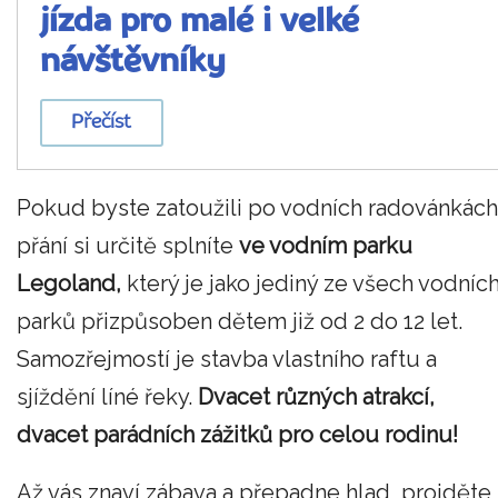
jízda pro malé i velké
návštěvníky
Přečíst
Pokud byste zatoužili po vodních radovánkách
přání si určitě splníte
ve vodním parku
Legoland,
který je jako jediný ze všech vodníc
parků přizpůsoben dětem již od 2 do 12 let.
Samozřejmostí je stavba vlastního raftu a
sjíždění líné řeky.
Dvacet různých atrakcí,
dvacet parádních zážitků pro celou rodinu!
Až vás znaví zábava a přepadne hlad, projděte