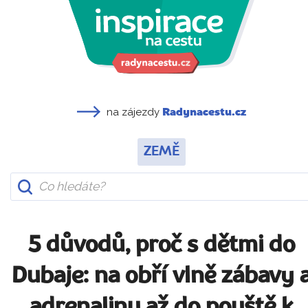
na zájezdy
Radynacestu.cz
ZEMĚ
5 důvodů, proč s dětmi do
Dubaje: na obří vlně zábavy 
adrenalinu až do pouště k