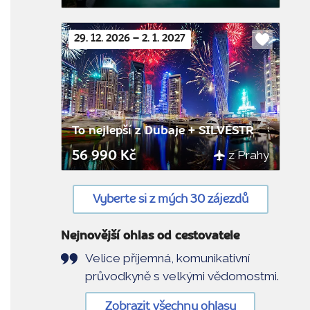
29. 12. 2026 – 2. 1. 2027
Do
oblíbenýc
To nejlepší z Dubaje + SILVESTR
z Prahy
56 990 Kč
Vyberte si z mých 30 zájezdů
Nejnovější ohlas od cestovatele
Velice příjemná, komunikativní
průvodkyně s velkými vědomostmi.
Zobrazit všechny ohlasy