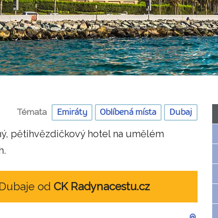
Témata
Emiráty
Oblíbená místa
Dubaj
nný, pětihvězdičkový hotel na umělém
h.
 Dubaje od
CK Radynacestu.cz