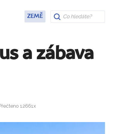
ZEMĚ
xus a zábava
 Přečteno 12661x