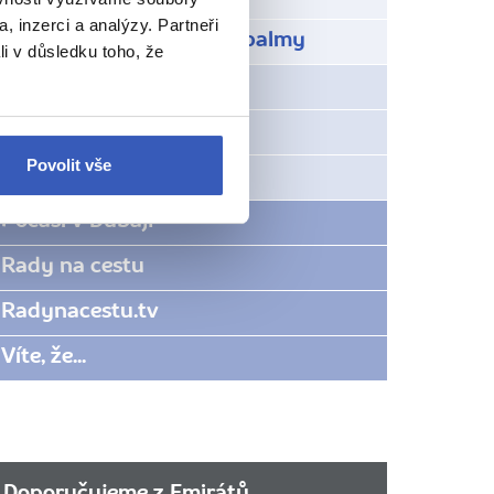
, inzerci a analýzy. Partneři
Umělé ostrovy ve tvaru palmy
li v důsledku toho, že
Fujairah
Hora Jebel Jais
Povolit vše
Ras al Khaimah
Počasí v Dubaji
Rady na cestu
Radynacestu.tv
Víte, že...