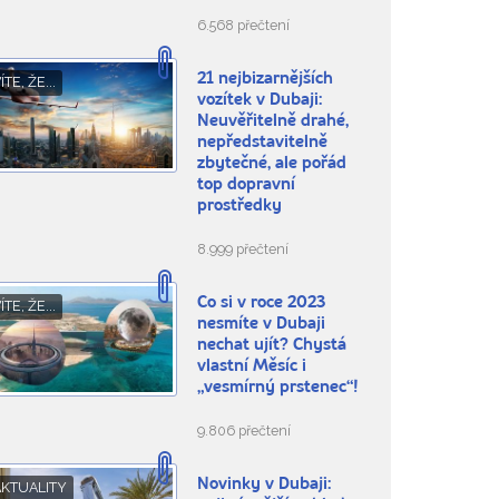
6.568 přečtení
21 nejbizarnějších
ÍTE, ŽE...
vozítek v Dubaji:
Neuvěřitelně drahé,
nepředstavitelně
zbytečné, ale pořád
top dopravní
prostředky
8.999 přečtení
Co si v roce 2023
ÍTE, ŽE...
nesmíte v Dubaji
nechat ujít? Chystá
vlastní Měsíc i
„vesmírný prstenec“!
9.806 přečtení
Novinky v Dubaji:
AKTUALITY