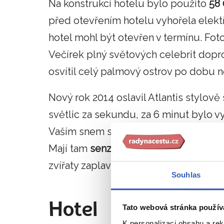
Na konstrukci hotelu bylo použito
58
před otevřením hotelu vyhořela elektři
hotel mohl být otevřen v termínu. Foto
Večírek plný světových celebrit dop
osvítil celý palmový ostrov po dobu n
Nový rok 2014 oslavil Atlantis stylově
světlic za sekundu, za 6 minut bylo v
Vaším snem si zaplavat s delfíny? V hot
Mají tam
senzační delfíní zátoku
, kde
zvířaty zaplavat, políbit je nebo si s ni
Souhlas
Hotel
Tato webová stránka použív
K personalizaci obsahu a re