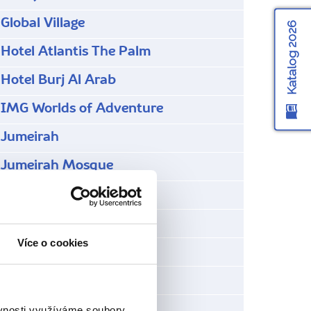
Global Village
Katalog 2026
Hotel Atlantis The Palm
Hotel Burj Al Arab
IMG Worlds of Adventure
Jumeirah
Jumeirah Mosque
Jumeirah Road
La Mer
Více o cookies
Mall of the Emirates
Miracle garden
Souky v Dubaji
ěvnosti využíváme soubory