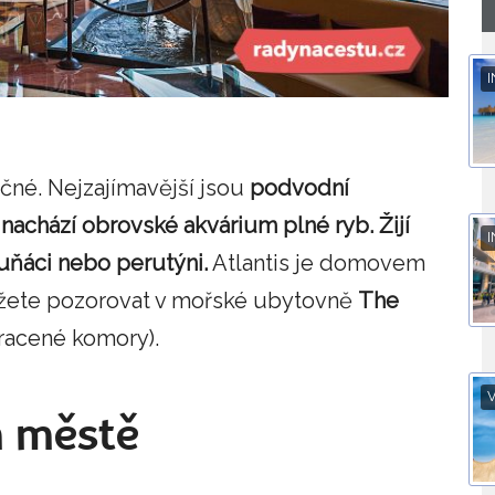
I
čné. Nejzajímavější jsou
podvodní
 nachází obrovské akvárium plné ryb. Žijí
I
tuňáci nebo perutýni.
Atlantis je domovem
ůžete pozorovat v mořské ubytovně
The
racené komory).
V
m městě