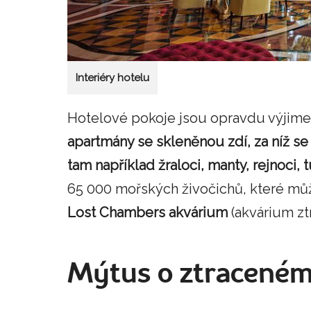
Interiéry hotelu
Hotelové pokoje jsou opravdu výjime
apartmány se skleněnou zdí, za níž se
tam například žraloci, manty, rejnoci, 
65 000 mořských živočichů, které m
Lost Chambers akvárium
(akvárium zt
Mýtus o ztracené