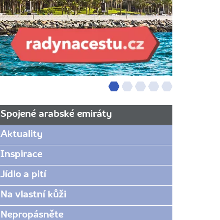
Spojené arabské emiráty
Aktuality
Inspirace
Jídlo a pití
Na vlastní kůži
Nepropásněte