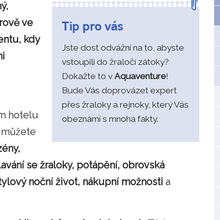
ý,
rově ve
Tip pro vás
ntu, kdy
Jste dost odvážní na to, abyste
ni
vstoupili do žraločí zátoky?
Dokažte to v
Aquaventure
!
Bude Vás doprovázet expert
přes žraloky a rejnoky, který Vás
m hotelu
obeznámí s mnoha fakty.
i můžete
zény,
plavání se žraloky, potápění, obrovská
stylový noční život, nákupní možnosti
a