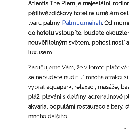
Atlantis The Plam je majestátní, rodinn
pětihvězdičkový hotel na umělém ost
tvaru palmy,
Palm Jumeirah
. Od mome
do hotelu vstoupíte, budete okouzle
neuvěřitelným světem, pohostiností a
luxusem.
Zaručujeme Vám, že v tomto plážové
se nebudete nudit. Z mnoha atrakcí s
vybrat
aquapark, relaxaci, masáže, ba
pláž, plavání s delfíny, adrenalinové 
akvária, populární restaurace a bary, 
mnoho dalšího.