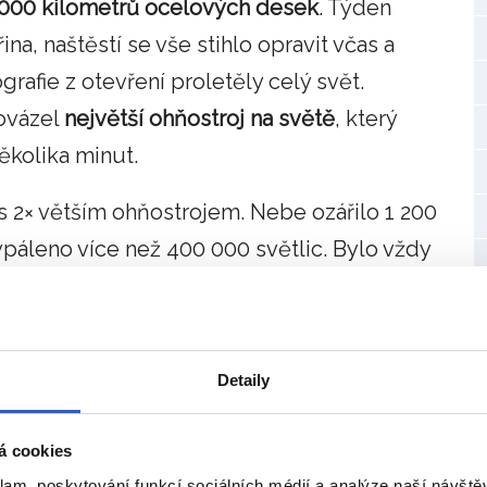
 000 kilometrů ocelových desek
. Týden
na, naštěstí se vše stihlo opravit včas a
grafie z otevření proletěly celý svět.
rovázel
největší ohňostroj na světě
, který
ěkolika minut.
 s 2× větším ohňostrojem. Nebe ozářilo 1 200
ypáleno více než 400 000 světlic. Bylo vždy
elu Atlantis si toto přání můžete splnit.
 budete mít možnost si s těmito nádhernými
mi hrát.
Detaily
á cookies
klam, poskytování funkcí sociálních médií a analýze naší návšt