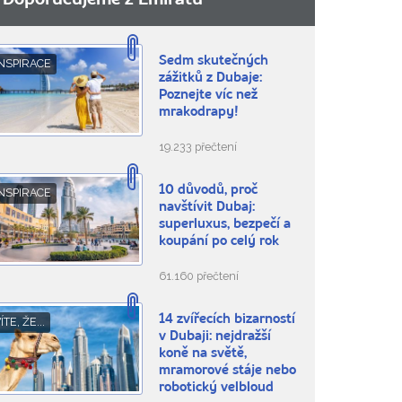
Doporučujeme z Emirátů
Sedm skutečných
NSPIRACE
zážitků z Dubaje:
Poznejte víc než
mrakodrapy!
19.233 přečtení
10 důvodů, proč
NSPIRACE
navštívit Dubaj:
superluxus, bezpečí a
koupání po celý rok
61.160 přečtení
14 zvířecích bizarností
ÍTE, ŽE...
v Dubaji: nejdražší
koně na světě,
mramorové stáje nebo
robotický velbloud