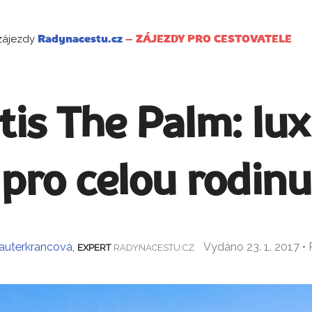
zájezdy
Radynacestu.cz
–
ZÁJEZDY PRO CESTOVATELE
tis The Palm: lu
pro celou rodinu
auterkrancová
,
Vydáno 23. 1. 2017 •
EXPERT
RADYNACESTU.CZ