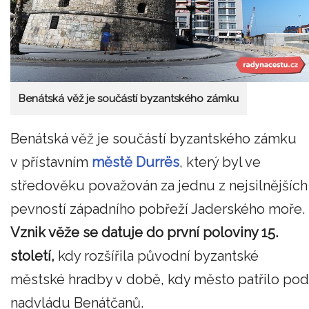
Benátská věž je součástí byzantského zámku
Benátská věž je součástí byzantského zámku
v přístavním
městě Durrës
, který byl ve
středověku považován za jednu z nejsilnějších
pevností západního pobřeží Jaderského moře.
Vznik věže se datuje do první poloviny 15.
století,
kdy rozšířila původní byzantské
městské hradby v době, kdy město patřilo pod
nadvládu Benátčanů.