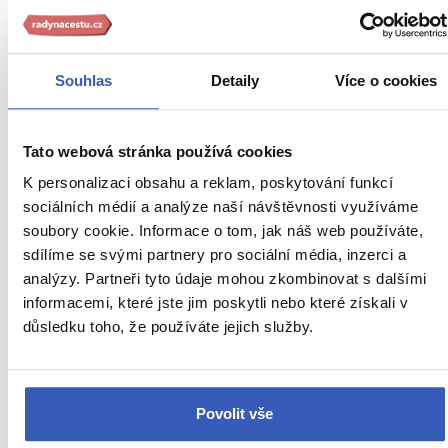
URL
Albánie
stránky:
www.radynacestu.cz/magazin/benatska-
Inspirace
vez/
Souhlas
Detaily
Více o cookies
Jídlo a pití
Nepropásněte
Tato webová stránka používá cookies
Oblíbená místa
K personalizaci obsahu a reklam, poskytování funkcí
sociálních médií a analýze naší návštěvnosti využíváme
Apollonie
soubory cookie. Informace o tom, jak náš web používáte,
sdílíme se svými partnery pro sociální média, inzerci a
Berat
analýzy. Partneři tyto údaje mohou zkombinovat s dalšími
Durrës
informacemi, které jste jim poskytli nebo které získali v
důsledku toho, že používáte jejich služby.
Benátská věž
Byzantské fórum a pevnost
Povolit vše
Římský amfiteátr