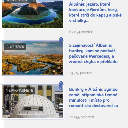
Albánie: jezero, které
konkuruje fjordům, hory,
které strčí do kapsy alpské
vrcholky...
67.034 přečtení
5 zajímavostí Albánie:
INSPIRACE
bunkry, kam se podíváš,
pašované Mercedesy a
zrádná chyba v překladu
19.715 přečtení
Bunkry v Albánii: symbol
NEPROPÁSNĚTE
země, připomínka temné
minulosti i místo pro
romantická dostaveníčka
18.055 přečtení