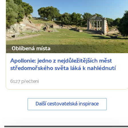
Oblíbená místa
Apollonie: jedno z nejdůležitějších měst
středomořského světa láká k nahlédnutí
6127 přečtení
Další cestovatelská inspirace