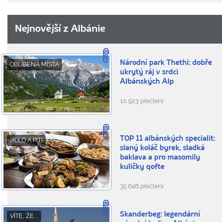
Nejnovější z Albánie
Národní park Thethi: dobře
OBLÍBENÁ MÍSTA
ukrytý ráj v srdci
Albánských Alp
10.923 přečtení
TOP 11 albánských specialit:
JÍDLO A PITÍ
slaný koláč byrek, sladká
baklava a pro masomily
kuličky qofte
35.646 přečtení
Skanderbeg: legendární
VÍTE, ŽE...