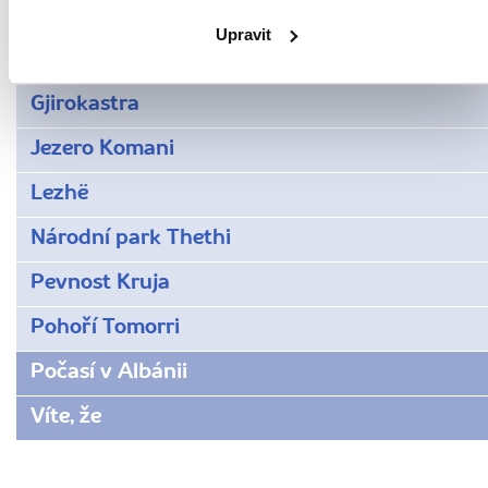
Velká mešita
Upravit
Etnografické muzeum
Gjirokastra
Jezero Komani
Lezhë
Národní park Thethi
Pevnost Kruja
Pohoří Tomorri
Počasí v Albánii
Víte, že