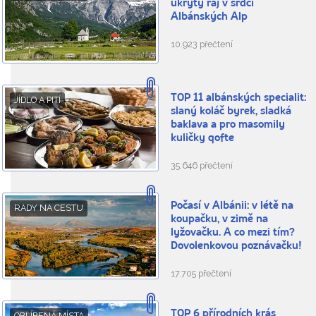
ukrytý ráj v srdci
Albánských Alp
10.923 přečtení
TOP 11 albánských specialit:
JÍDLO A PITÍ
slaný koláč byrek, sladká
baklava a pro masomily
kuličky qofte
35.646 přečtení
Počasí v Albánii: v létě na
RADY NA CESTU
koupačku, v zimě na
lyžovačku. A co mezi tím?
Dovolenkovou poznávačku!
17.705 přečtení
TOP 6 přírodních krás
OBLÍBENÁ MÍSTA