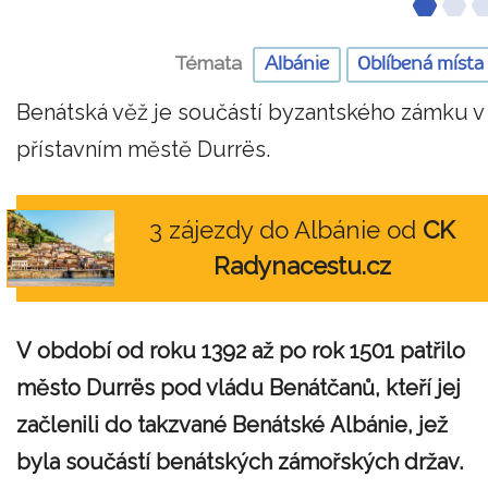
Témata
Albánie
Oblíbená místa
Benátská věž je součástí byzantského zámku v
přístavním městě Durrës.
3 zájezdy do Albánie od
CK
Radynacestu.cz
V období od roku 1392 až po rok 1501 patřilo
město Durrës pod vládu Benátčanů, kteří jej
začlenili do takzvané Benátské Albánie, jež
byla součástí benátských zámořských držav.