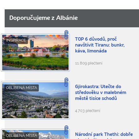
Doporučujeme z Albánie
TOP 6 důvodů, proč
INSPIRACE
navštívit Tiranu: bunkr,
káva, limonáda
11.809 přečtení
Gjirokastra: Utečte do
OBLÍBENÁ MÍSTA
středověku v malebném
městě tisíce schodů
4.703 přečtení
Národní park Thethi: dobře
OBLÍBENÁ MÍSTA