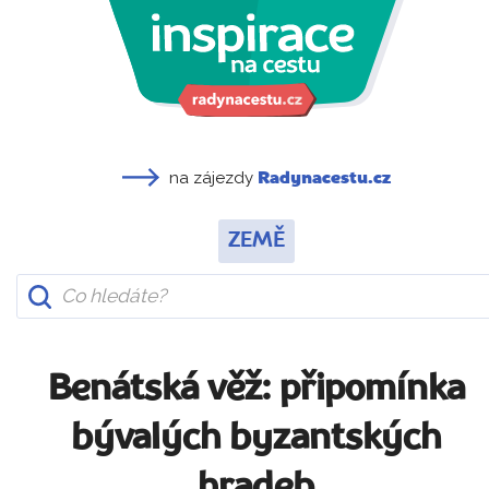
na zájezdy
Radynacestu.cz
ZEMĚ
Benátská věž: připomínka
bývalých byzantských
hradeb