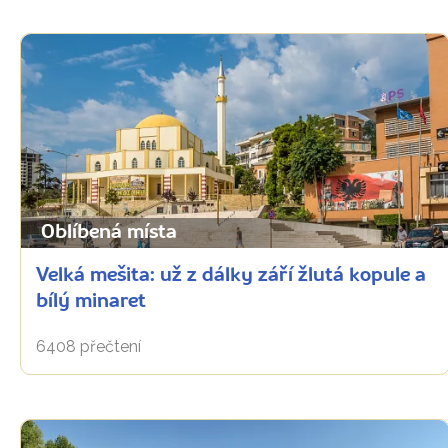
Oblíbená místa
Velká mešita: už z dálky září žlutá kopule a
bílý minaret
6408 přečtení