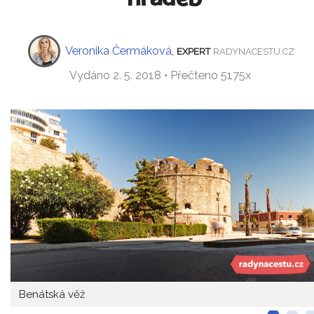
Veronika Čermáková
,
EXPERT
RADYNACESTU.CZ
Vydáno 2. 5. 2018 • Přečteno 5175x
Benátská věž