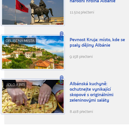
národní hrdina Albánie
11.504 přečtení
Pevnost Kruja: místo, kde se
OBLÍBENÁ MÍSTA
psaly dějiny Albánie
9.158 přečtení
Albánská kuchyně:
JÍDLO A PITÍ
ochutnejte vynikající
skopové s originálními
zeleninovými saláty
8.418 přečtení