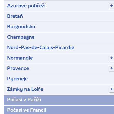
Azurové pobřeží
Bretaň
Burgundsko
Champagne
Nord-Pas-de-Calais-Picardie
Normandie
Provence
Pyreneje
Zámky na Loiře
Počasí v Paříži
Počasí ve Francii