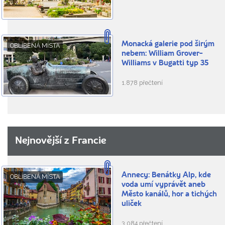
Monacká galerie pod širým
OBLÍBENÁ MÍSTA
nebem: William Grover-
Williams v Bugatti typ 35
1.878 přečtení
Nejnovější z Francie
Annecy: Benátky Alp, kde
OBLÍBENÁ MÍSTA
voda umí vyprávět aneb
Město kanálů, hor a tichých
uliček
3.084 přečtení