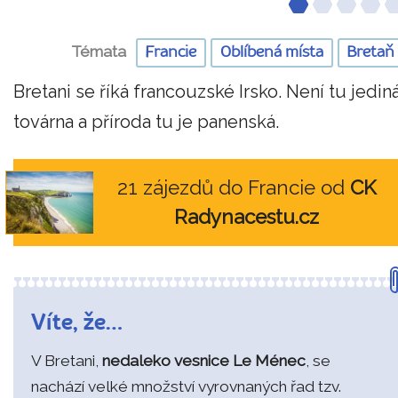
Témata
Francie
Oblíbená místa
Bretaň
Bretani se říká francouzské Irsko. Není tu jedin
továrna a příroda tu je panenská.
21 zájezdů do Francie od
CK
Radynacestu.cz
Víte, že…
V Bretani,
nedaleko vesnice Le Ménec
, se
nachází velké množství vyrovnaných řad tzv.