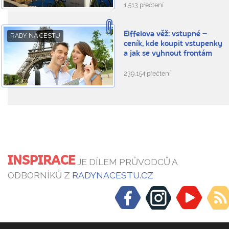
1.513 přečtení
Eiffelova věž: vstupné –
RADY NA CESTU
ceník, kde koupit vstupenky
a jak se vyhnout frontám
239.154 přečtení
INSPIRACE
JE DÍLEM PRŮVODCŮ A
ODBORNÍKŮ Z
RADYNACESTU.CZ