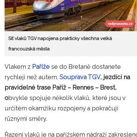
Síť vlaků TGV napojena prakticky všechna velká
francouzská města
Vlakem z
Paříže
se do Bretaně dostanete
rychleji než autem.
Souprava TGV
,
jezdící na
pravidelné trase Paříž – Rennes – Brest,
o
bvykle spojuje několik vlaků, které jsou v
určitém okamžiku rozpojeny a pokračují
různými směry.
Řazení vlaků je na pařížském nádraží zakreslen