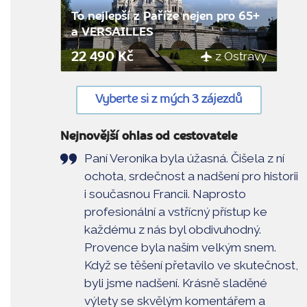
To nejlepší z Paříže nejen pro 65+
a VERSAILLES
z Ostravy
22 490 Kč
Vyberte si z mých 3 zájezdů
Nejnovější ohlas od cestovatele
Paní Veronika byla úžasná. Čišela z ní
ochota, srdečnost a nadšení pro historii
i současnou Francii. Naprosto
profesionální a vstřícný přístup ke
každému z nás byl obdivuhodný.
Provence byla naším velkým snem.
Když se těšení přetavilo ve skutečnost,
byli jsme nadšení. Krásně sladěné
výlety se skvělým komentářem a