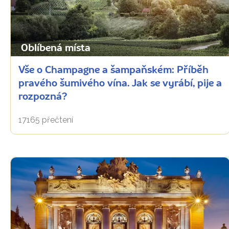
Oblíbená místa
Vše o Champagne a šampaňském: Příběh
pravého šumivého vína. Jak se vyrábí, pije a
rozpozná?
17165 přečtení