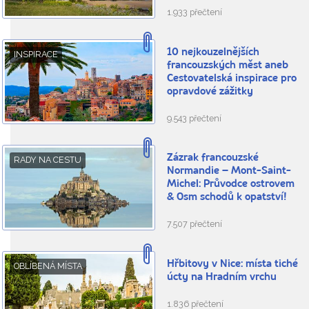
1.933 přečtení
10 nejkouzelnějších
INSPIRACE
francouzských měst aneb
Cestovatelská inspirace pro
opravdové zážitky
9.543 přečtení
Zázrak francouzské
RADY NA CESTU
Normandie – Mont-Saint-
Michel: Průvodce ostrovem
& Osm schodů k opatství!
7.507 přečtení
Hřbitovy v Nice: místa tiché
OBLÍBENÁ MÍSTA
úcty na Hradním vrchu
1.836 přečtení