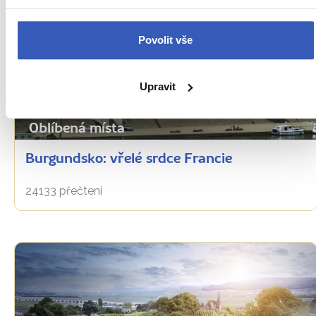
Povolit vše
Upravit
Oblíbená místa
Burgundsko: vřelé srdce Francie
24133 přečtení