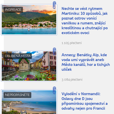
Nechte se vést rytmem
INSPIRACE
Martiniku: 10 způsobů, jak
poznat ostrov vonící
vanilkou a rumem, znějící
kreolštinou a chutnající po
exotickém ovoci
1.105 přečtení
Annecy: Benátky Alp, kde
OBLÍBENÁ MÍSTA
voda umí vyprávět aneb
Město kanálů, hor a tichých
uliček
3.084 přečtení
Vylodění v Normandii:
NEPROPÁSNĚTE
Oslavy dne D jsou
připomínkou spojenectví a
odvahy nejen pro Francii