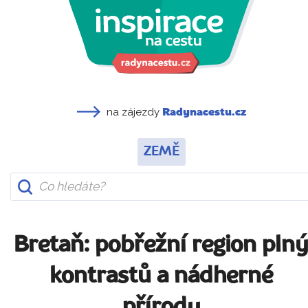
na zájezdy
Radynacestu.cz
ZEMĚ
Bretaň: pobřežní region pln
kontrastů a nádherné
přírody