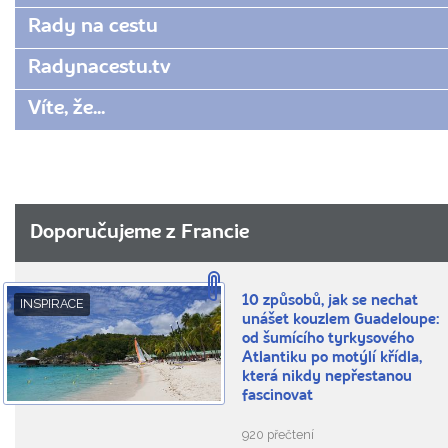
Rady na cestu
Radynacestu.tv
Víte, že...
Doporučujeme z Francie
10 způsobů, jak se nechat
INSPIRACE
unášet kouzlem Guadeloupe:
od šumícího tyrkysového
Atlantiku po motýlí křídla,
která nikdy nepřestanou
fascinovat
920 přečtení