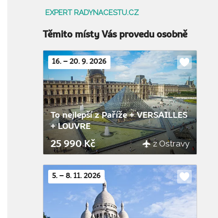
EXPERT RADYNACESTU.CZ
Těmito místy Vás provedu osobně
16. – 20. 9. 2026
Do
oblíbenýc
To nejlepší z Paříže + VERSAILLES
+ LOUVRE
z Ostravy
25 990 Kč
5. – 8. 11. 2026
Do
oblíbenýc