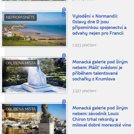
Vylodění v Normandii:
NEPROPÁSNĚTE
Oslavy dne D jsou
připomínkou spojenectví a
odvahy nejen pro Francii
1.933 přečtení
Monacká galerie pod širým
OBLÍBENÁ MÍSTA
nebem: Plášť svědomí je
příběhem talentované
sochařky z Krumlova
3.527 přečtení
Monacká galerie pod širým
OBLÍBENÁ MÍSTA
nebem: závodník Louis
Chiron trhal rekordy a
miloval dobré moravské víno