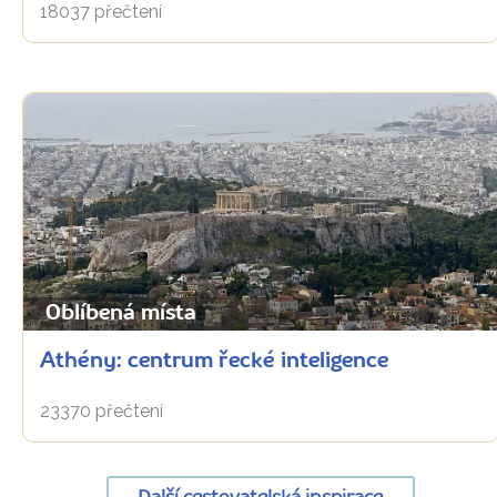
18037 přečtení
Oblíbená místa
Athény: centrum řecké inteligence
23370 přečtení