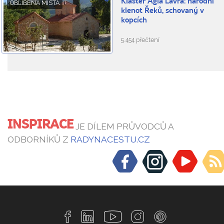
Klášter Agia Lavra: národní
OBLÍBENÁ MÍSTA
klenot Řeků, schovaný v
kopcích
5.454 přečtení
INSPIRACE
JE DÍLEM PRŮVODCŮ A
ODBORNÍKŮ Z
RADYNACESTU.CZ