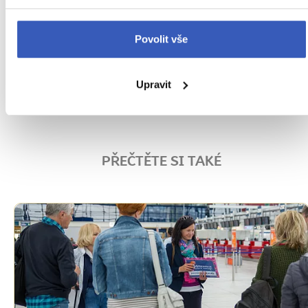
Objevte kraj pod Olympem
Vyberte si jeden z našich
5 zájezdů do Řecka
Povolit vše
Zájezdy do Řecka
Upravit
Nejbližší volný zájezd
již 22. září
PŘEČTĚTE SI TAKÉ