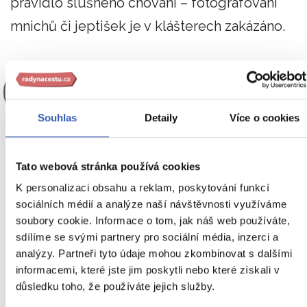
pravidlo slušného chování – fotografování
mnichů či jeptišek je v klášterech zakázáno.
Michaela Smékalová
Souhlas
Detaily
Více o cookies
EXPERT RADYNACESTU.CZ
Vychutnat si daný moment a
Tato webová stránka používá cookies
odnést si nezapomenutelné
K personalizaci obsahu a reklam, poskytování funkcí
zážitky – to je celá podstata
sociálních médií a analýze naší návštěvnosti využíváme
soubory cookie. Informace o tom, jak náš web používáte,
cestování.
sdílíme se svými partnery pro sociální média, inzerci a
analýzy. Partneři tyto údaje mohou zkombinovat s dalšími
informacemi, které jste jim poskytli nebo které získali v
důsledku toho, že používáte jejich služby.