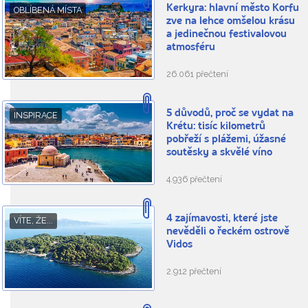
Kerkyra: hlavní město Korfu
OBLÍBENÁ MÍSTA
zve na lehce omšelou krásu
a jedinečnou festivalovou
atmosféru
26.061 přečtení
5 důvodů, proč se vydat na
INSPIRACE
Krétu: tisíc kilometrů
pobřeží s plážemi, úžasné
soutěsky a skvělé víno
4.936 přečtení
4 zajímavosti, které jste
VÍTE, ŽE...
nevěděli o řeckém ostrově
Vidos
2.912 přečtení