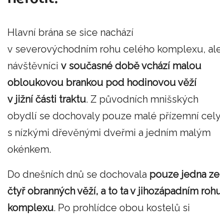
Hlavní brána se sice nachází
v severovýchodním rohu celého komplexu, al
návštěvníci
v současné době vchází malou
obloukovou brankou pod hodinovou věží
v jižní části traktu
. Z původních mnišských
obydlí se dochovaly pouze malé přízemní cel
s nízkými dřevěnými dveřmi a jedním malým
okénkem.
Do dnešních dnů se dochovala
pouze jedna ze
čtyř obranných věží, a to ta v jihozápadním roh
komplexu
. Po prohlídce obou kostelů si