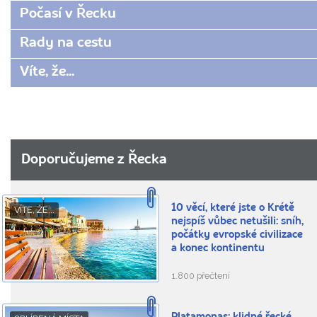
Počasí v Řecku
Rady na cestu
Víte, že...
Doporučujeme z Řecka
10 věcí, které jste o Krétě
VÍTE, ŽE...
nejspíš vůbec netušili: sníh,
počátky evropské civilizace
a konec kontinentu
1.800 přečtení