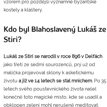
vzorem pro pozdější významné byzantské
kostely a kláštery.
Kdo byl Blahoslavený Lukáš ze
Stiri?
Lukáš ze Stiri se narodil v roce 896 v Delfách
jako třetí ze sedmi sourozenců, prý už od
malička projevoval sklony k asketickému
životu
a již ve 14 letech se stal mnichem
. Po 35
letech svého poustevnického života našel
konečně toto magické místo, kde se usadil a
obklopen zelení mohl nerušeně meditovat.