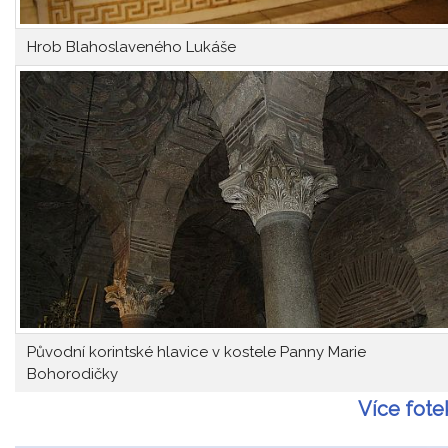
Hrob Blahoslaveného Lukáše
Původní korintské hlavice v kostele Panny Marie
Bohorodičky
Více fote