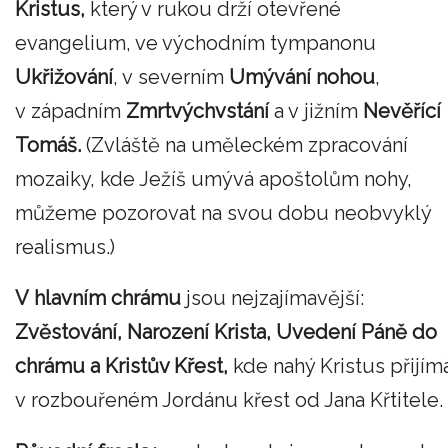
Kristus,
který v rukou drží otevřené
evangelium, ve východním tympanonu
Ukřižování
, v severním
Umývání nohou
,
v západním
Zmrtvýchvstání
a v jižním
Nevěřící
Tomáš.
(Zvláště na uměleckém zpracování
mozaiky, kde Ježíš umývá apoštolům nohy,
můžeme pozorovat na svou dobu neobvyklý
realismus.)
V hlavním chrámu
jsou nejzajímavější:
Zvěstování, Narození Krista, Uvedení Páně do
chrámu a Kristův Křest,
kde nahý Kristus přijím
v rozbouřeném Jordánu křest od Jana Křtitele.