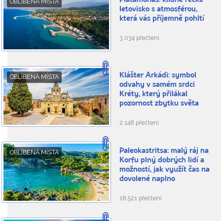
Platamonas: klidné řecké
OBLÍBENÁ MÍSTA
letovisko s atmosférou,
která vás příjemně pohltí
3.034 přečtení
Klášter Arkádi: symbol
OBLÍBENÁ MÍSTA
odvahy v samém srdci
Kréty, který přilákal
pozornost zbytku světa
2.148 přečtení
Paleokastritsa: malý ráj na
OBLÍBENÁ MÍSTA
Korfu plný dobrých lidí a
možností, jak využít čas na
dovolené naplno
18.521 přečtení