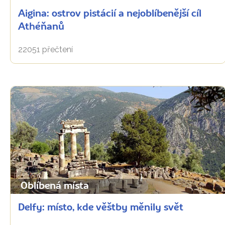
Aigina: ostrov pistácií a nejoblíbenější cíl
Athéňanů
22051 přečtení
Oblíbená místa
Delfy: místo, kde věštby měnily svět