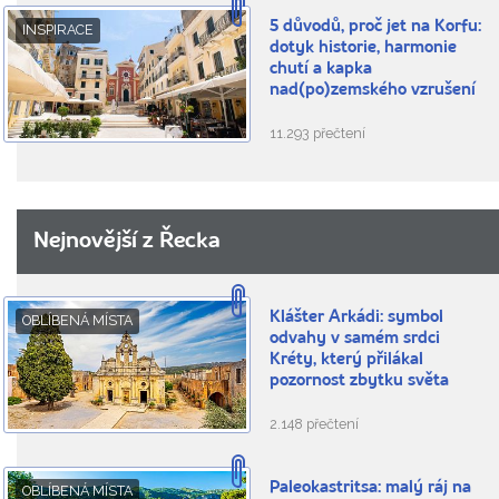
5 důvodů, proč jet na Korfu:
INSPIRACE
dotyk historie, harmonie
chutí a kapka
nad(po)zemského vzrušení
11.293 přečtení
Nejnovější z Řecka
Klášter Arkádi: symbol
OBLÍBENÁ MÍSTA
odvahy v samém srdci
Kréty, který přilákal
pozornost zbytku světa
2.148 přečtení
Paleokastritsa: malý ráj na
OBLÍBENÁ MÍSTA