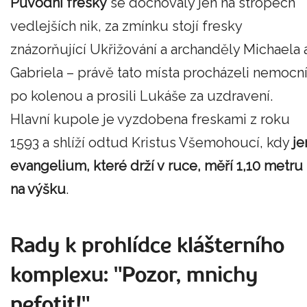
Původní fresky
se dochovaly jen na stropech
vedlejších nik, za zmínku stojí fresky
znázorňující Ukřižování a archanděly Michaela 
Gabriela – právě tato místa procházeli nemocn
po kolenou a prosili Lukáše za uzdravení.
Hlavní kupole je vyzdobena freskami z roku
1593 a shlíží odtud Kristus Všemohoucí, kdy
je
evangelium, které drží v ruce, měří 1,10 metru
na výšku
.
Rady k prohlídce klášterního
komplexu: "Pozor, mnichy
nefotit!"