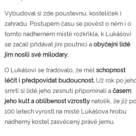
Vybudoval si zde poustevnu, kostelíček i
zahradu. Postupem času se pověst o něm i o
tomto nádherném místě rozkřikla, k Lukášovi
se začali přidávat jiní poutníci a
obyčejní lidé
jim nosili své milodary
.
O Lukášovi se tradovalo, že měl
schopnost
léčit i předpovídat budoucnost.
Už rok po jeh
smrti si lidé jeho zesnutí připomínali a
časem
jeho kult a oblíbenost vzrostly
natolik, že již p
100 letech vyrostl na místě Lukášova hrobu
nádherný kostel zasvěcený právě jemu.