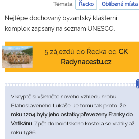
Témata
Řecko
Oblíbená místa
Nejlépe dochovaný byzantský klášterní
komplex zapsaný na seznam UNESCO.
5 zájezdů do Řecka od
CK
Radynacestu.cz
V kryptě si všimněte nového vzhledu hrobu
Blahoslaveného Lukáše. Je tomu tak proto, že
roku 1204 byly
jeho ostatky převezeny Franky do
Vatikánu
. Zpět do boiótského kostela se vrátily až
roku 1986.