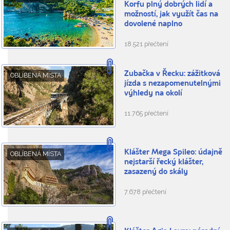
Korfu plný dobrých lidí a
možností, jak využít čas na
dovolené naplno
18.521 přečtení
Zubačka v Řecku: zážitková
OBLÍBENÁ MÍSTA
jízda s nezapomenutelnými
výhledy na okolí
11.765 přečtení
Klášter Mega Spileo: údajně
OBLÍBENÁ MÍSTA
nejstarší řecký klášter,
zasazený do skály
7.678 přečtení