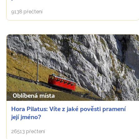
9138 přečtení
Oblíbená místa
Hora Pilatus: Víte z jaké pověsti pramení
její jméno?
26513 přečtení