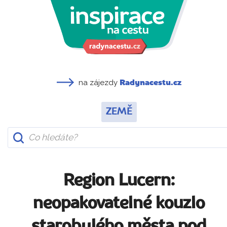
na zájezdy
Radynacestu.cz
ZEMĚ
Region Lucern:
neopakovatelné kouzlo
starobylého města pod