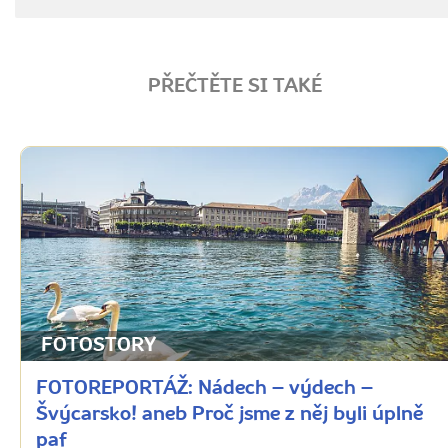
PŘEČTĚTE SI TAKÉ
FOTOSTORY
FOTOREPORTÁŽ: Nádech – výdech –
Švýcarsko! aneb Proč jsme z něj byli úplně
paf