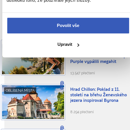
důsledku toho, že používáte jejich služby.
Doporučujeme z Švýcarska
Povolit vše
Upravit
Montreux: město na břehu
OBLÍBENÁ MÍSTA
jezera, kde vznikla
Freddieho Barcelona a Deep
Purple vypálili megahit
13.547 přečtení
Hrad Chillon: Poklad z 11.
OBLÍBENÁ MÍSTA
století na břehu Ženevského
jezera inspiroval Byrona
8.294 přečtení