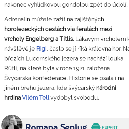
nakonec vyhlídkovou gondolou zpět do údolí.
Adrenalin můžete zažít na zajištěných
horolezeckých cestách via feratách mezi
vrcholy Engelberg a Titlis
. Lákavým vrcholem 
návštěvě je
Rigi
, často se jí říká královna hor. N
březích Lucernského jezera se nachází louka
Rütli, na které byla v roce 1921 založena
Švýcarská konfederace. Historie se psala i na
jiném břehu jezera, kde švýcarský
národní
hrdina
Vilém Tell
vydobyl svobodu.
Romana Şenlug
EXPERT