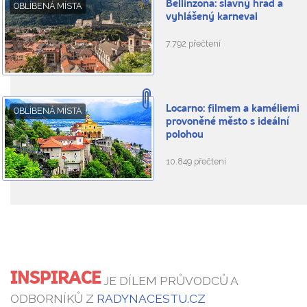
Bellinzona: slavný hrad a
OBLÍBENÁ MÍSTA
vyhlášený karneval
7.792 přečtení
Locarno: filmem a kaméliemi
OBLÍBENÁ MÍSTA
provoněné město s ideální
polohou
10.849 přečtení
INSPIRACE
JE DÍLEM PRŮVODCŮ A
ODBORNÍKŮ Z
RADYNACESTU.CZ