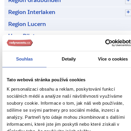
Region Graubünden
Region Interlaken
Region Lucern
Hora Pilatus
Kaplový most
Souhlas
Detaily
Více o cookies
Lucern
Titlis a Rigi
Tato webová stránka používá cookies
Region Valais/Wallis
K personalizaci obsahu a reklam, poskytování funkcí
sociálních médií a analýze naší návštěvnosti využíváme
Region Ženeva
soubory cookie. Informace o tom, jak náš web používáte,
Rady na cestu
sdílíme se svými partnery pro sociální média, inzerci a
analýzy. Partneři tyto údaje mohou zkombinovat s dalšími
Víte, že...
informacemi, které jste jim poskytli nebo které získali v