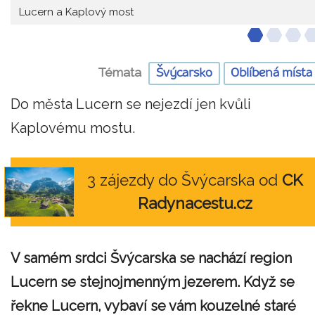
Lucern a Kaplový most
Témata
Švýcarsko
Oblíbená místa
Do města Lucern se nejezdí jen kvůli
Kaplovému mostu.
3 zájezdy do Švýcarska od
CK
Radynacestu.cz
V samém srdci Švýcarska se nachází region
Lucern se stejnojmenným jezerem. Když se
řekne Lucern, vybaví se vám kouzelné staré