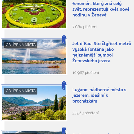
fenomén, který zná celý
svět, reprezentují květinové
hodiny v Ženevě
7.660 přečtení
Jet d´Eau: Sto čtyřicet metrů
OBLÍBENÁ MÍSTA
vysoká fontána jako
nejznámější symbol
Ženevského jezera
10.987 přečtení
Lugano: nádherné město s
OBLÍBENÁ MÍSTA
jezerem, ideální k
procházkám
33.583 přečtení