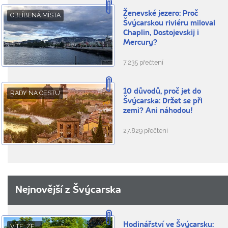
Ženevské jezero: Proč
OBLÍBENÁ MÍSTA
Švýcarskou riviéru miloval
Chaplin, Dostojevskij i
Mercury?
7.235 přečtení
10 důvodů, proč jet do
RADY NA CESTU
Švýcarska: Držet se při
zemi? Ani náhodou!
27.829 přečtení
Nejnovější z Švýcarska
Hodinářství ve Švýcarsku:
VÍTE, ŽE...