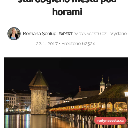
horami
Romana Şenlug,
Vydáno
EXPERT
RADYNACESTU.CZ
22. 1. 2017 • Přečteno 6252x