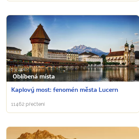
Oblíbená místa
Kaplový most: fenomén města Lucern
11462 přečtení