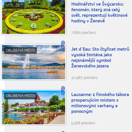
Hodinářství ve Švýcarsku:
VÍTE, ŽE...
fenomén, který zná celý
svět, reprezentují květinové
hodiny v Ženevě
7.660 přečtení
Jet d´Eau: Sto čtyřicet metrů
OBLÍBENÁ MÍSTA
vysoká fontána jako
nejznámější symbol
Ženevského jezera
10.987 přečtení
Lausanne: z římského tábora
OBLÍBENÁ MÍSTA
prosperujícím místem s
milionovými varhany a
ponocným
5.588 přečtení