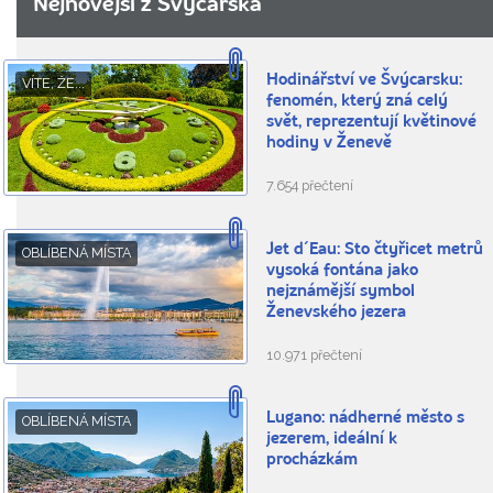
Nejnovější z Švýcarska
Hodinářství ve Švýcarsku:
VÍTE, ŽE...
fenomén, který zná celý
svět, reprezentují květinové
hodiny v Ženevě
7.654 přečtení
Jet d´Eau: Sto čtyřicet metrů
OBLÍBENÁ MÍSTA
vysoká fontána jako
nejznámější symbol
Ženevského jezera
10.971 přečtení
Lugano: nádherné město s
OBLÍBENÁ MÍSTA
jezerem, ideální k
procházkám