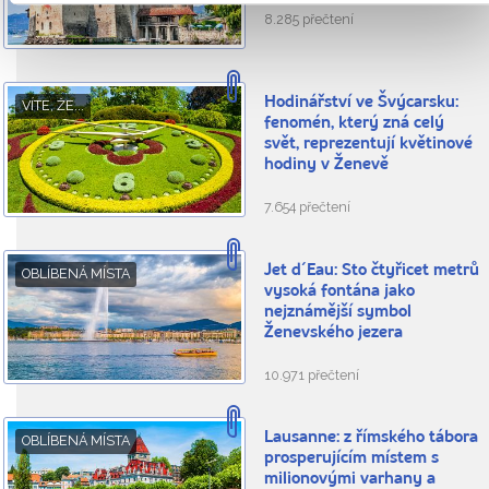
8.285 přečtení
Hodinářství ve Švýcarsku:
VÍTE, ŽE...
fenomén, který zná celý
svět, reprezentují květinové
hodiny v Ženevě
7.654 přečtení
Jet d´Eau: Sto čtyřicet metrů
OBLÍBENÁ MÍSTA
vysoká fontána jako
nejznámější symbol
Ženevského jezera
10.971 přečtení
Lausanne: z římského tábora
OBLÍBENÁ MÍSTA
prosperujícím místem s
milionovými varhany a