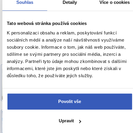
Rady na cestu
Souhlas
Detaily
Více o cookies
Víte, že...
Tato webová stránka používá cookies
K personalizaci obsahu a reklam, poskytování funkcí
sociálních médií a analýze naší návštěvnosti využíváme
soubory cookie. Informace o tom, jak náš web používáte,
Doporučujeme z Švýcarska
sdílíme se svými partnery pro sociální média, inzerci a
analýzy. Partneři tyto údaje mohou zkombinovat s dalšími
informacemi, které jste jim poskytli nebo které získali v
Montreux: město na břehu
OBLÍBENÁ MÍSTA
důsledku toho, že používáte jejich služby.
jezera, kde vznikla
Freddieho Barcelona a Deep
Purple vypálili megahit
13.533 přečtení
Povolit vše
Hrad Chillon: Poklad z 11.
OBLÍBENÁ MÍSTA
Upravit
století na břehu Ženevského
jezera inspiroval Byrona