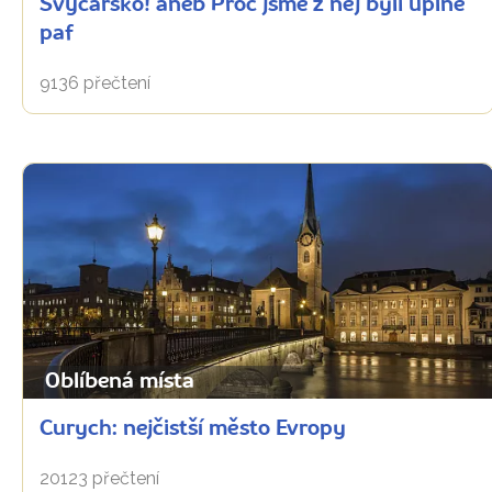
Švýcarsko! aneb Proč jsme z něj byli úplně
paf
9136 přečtení
Oblíbená místa
Curych: nejčistší město Evropy
20123 přečtení