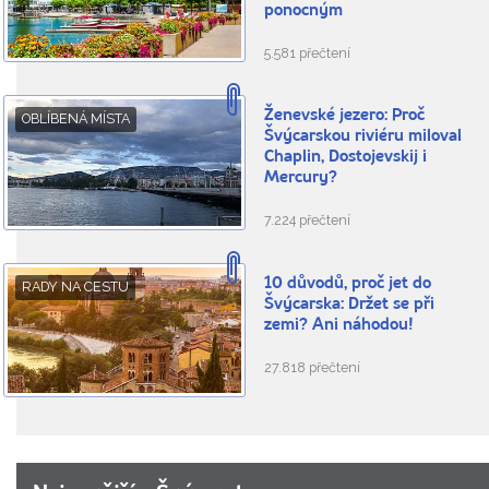
ponocným
5.581 přečtení
Ženevské jezero: Proč
OBLÍBENÁ MÍSTA
Švýcarskou riviéru miloval
Chaplin, Dostojevskij i
Mercury?
7.224 přečtení
10 důvodů, proč jet do
RADY NA CESTU
Švýcarska: Držet se při
zemi? Ani náhodou!
27.818 přečtení