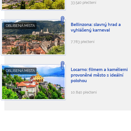
33.540 přečtení
Bellinzona: slavný hrad a
OBLÍBENÁ MÍSTA
vyhlášený karneval
7.783 přečtení
Locarno: filmem a kaméliemi
OBLÍBENÁ MÍSTA
provoněné město s ideální
polohou
10.840 přečtení