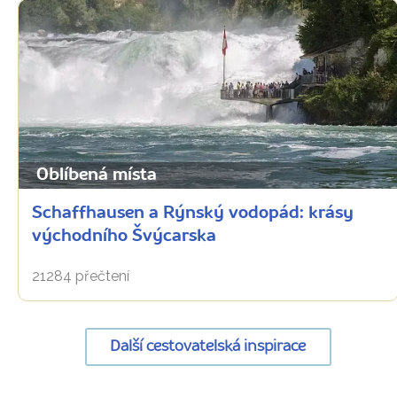
Oblíbená místa
Schaffhausen a Rýnský vodopád: krásy
východního Švýcarska
21284 přečtení
Další cestovatelská inspirace