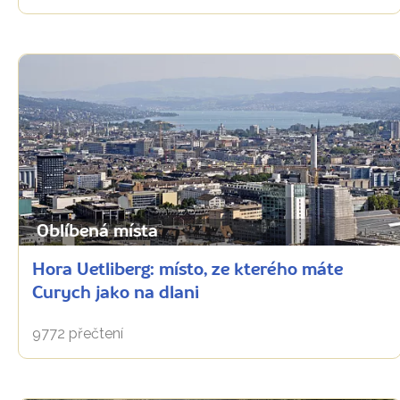
Oblíbená místa
Hora Uetliberg: místo, ze kterého máte
Curych jako na dlani
9772 přečtení