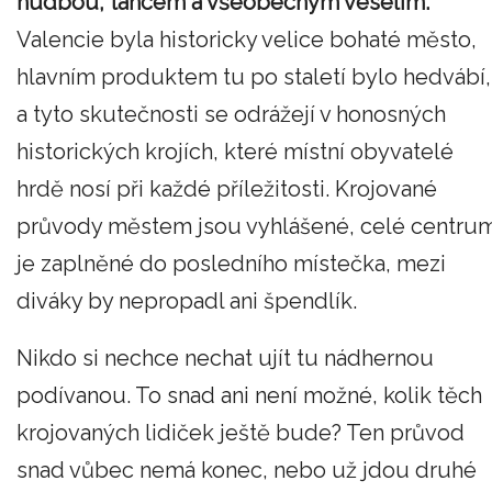
hudbou, tancem a všeobecným veselím.
Valencie byla historicky velice bohaté město,
hlavním produktem tu po staletí bylo hedvábí,
a tyto skutečnosti se odrážejí v honosných
historických krojích, které místní obyvatelé
hrdě nosí při každé příležitosti. Krojované
průvody městem jsou vyhlášené, celé centru
je zaplněné do posledního místečka, mezi
diváky by nepropadl ani špendlík.
Nikdo si nechce nechat ujít tu nádhernou
podívanou. To snad ani není možné, kolik těch
krojovaných lidiček ještě bude? Ten průvod
snad vůbec nemá konec, nebo už jdou druhé