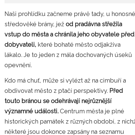
Naši prohlídku začneme právě tady, u honosn
středověké brány, jež
od pradávna střežila
vstup do města a chránila jeho obyvatele před
dobyvateli,
které bohaté město odjakživa
lákalo. Je to jeden z mála dochovaných úseků
opevnění.
Kdo má chuť, může si vylézt až na cimbuří a
obdivovat město z ptačí perspektivy.
Před
touto bránou se odehrávají nejrůznější
významné události.
Centrum města je plné
historických památek z různých období, z nich
některé jsou dokonce zapsány na seznamu