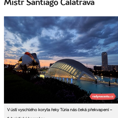
Mistr Santiago Calatrava
V ústí vyschlého koryta řeky Túria nás čeká překvapení –