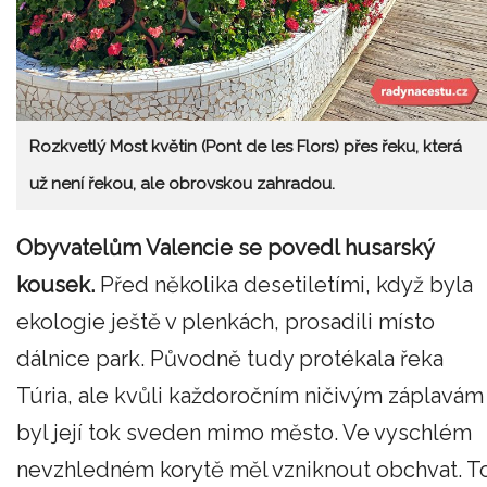
Rozkvetlý Most květin (Pont de les Flors) přes řeku, která
už není řekou, ale obrovskou zahradou.
Obyvatelům Valencie se povedl husarský
kousek.
Před několika desetiletími, když byla
ekologie ještě v plenkách, prosadili místo
dálnice park. Původně tudy protékala řeka
Túria, ale kvůli každoročním ničivým záplavám
byl její tok sveden mimo město. Ve vyschlém
nevzhledném korytě měl vzniknout obchvat. T