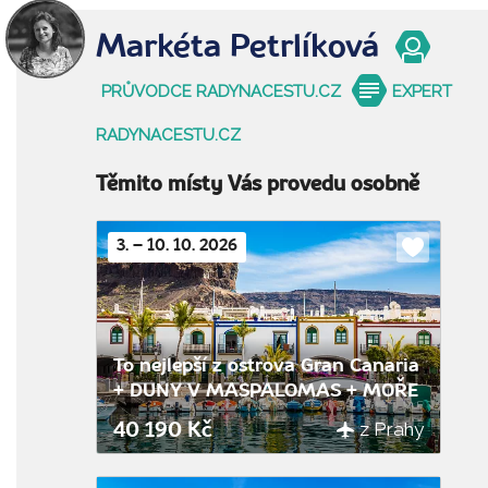
Markéta Petrlíková
PRŮVODCE RADYNACESTU.CZ
EXPERT
RADYNACESTU.CZ
Těmito místy Vás provedu osobně
3. – 10. 10. 2026
Do
oblíbenýc
To nejlepší z ostrova Gran Canaria
+ DUNY V MASPALOMAS + MOŘE
z Prahy
40 190 Kč