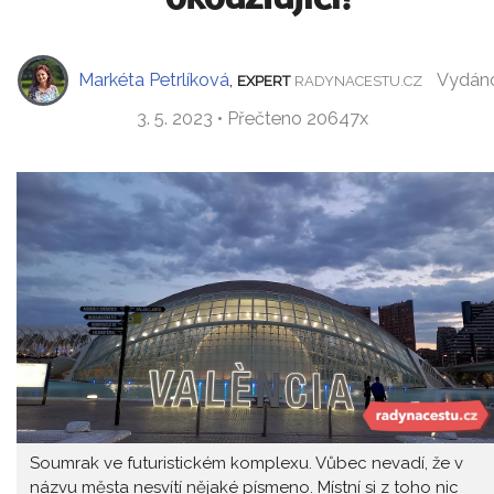
Markéta Petrlíková
,
Vydán
EXPERT
RADYNACESTU.CZ
3. 5. 2023 • Přečteno 20647x
Soumrak ve futuristickém komplexu. Vůbec nevadí, že v
názvu města nesvítí nějaké písmeno. Místní si z toho nic