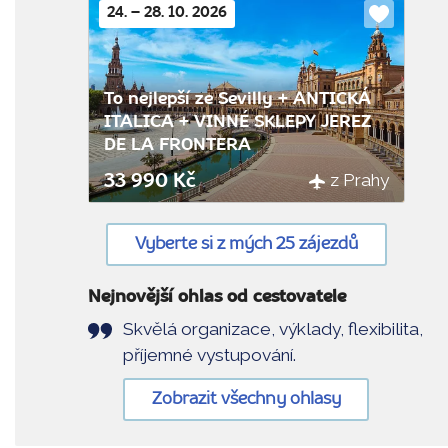
24. – 28. 10. 2026
Do
oblíbenýc
To nejlepší ze Sevilly + ANTICKÁ
ITALICA + VINNÉ SKLEPY JEREZ
DE LA FRONTERA
z Prahy
33 990 Kč
Vyberte si z mých 25 zájezdů
Nejnovější ohlas od cestovatele
Skvělá organizace, výklady, flexibilita,
příjemné vystupování.
Zobrazit všechny ohlasy