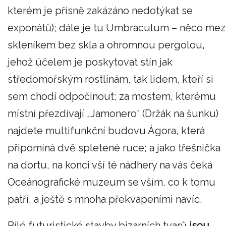
kterém je přísně zakázáno nedotýkat se
exponátů); dále je tu Umbraculum – něco mez
skleníkem bez skla a ohromnou pergolou,
jehož účelem je poskytovat stín jak
středomořským rostlinám, tak lidem, kteří si
sem chodí odpočinout; za mostem, kterému
místní přezdívají „Jamonero“ (Držák na šunku)
najdete multifunkční budovu Ágora, která
připomíná dvě spletené ruce; a jako třešnička
na dortu, na konci vší té nádhery na vás čeká
Oceánografické muzeum se vším, co k tomu
patří, a ještě s mnoha překvapeními navíc.
Bílé futuristické stavby bizarních tvarů
jsou