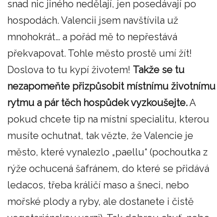
snad nic jiného nedělají, jen posedávají po
hospodách. Valencii jsem navštívila už
mnohokrát… a pořád mě to nepřestává
překvapovat. Tohle město prostě umí žít!
Doslova to tu kypí životem!
Takže se tu
nezapomeňte přizpůsobit místnímu životnímu
rytmu a pár těch hospůdek vyzkoušejte.
A
pokud chcete tip na místní specialitu, kterou
musíte ochutnat, tak vězte, že Valencie je
město, které vynalezlo „paellu“ (pochoutka z
rýže ochucená šafránem, do které se přidává
ledacos, třeba králičí maso a šneci, nebo
mořské plody a ryby, ale dostanete i čistě