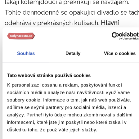
lákají kolemjdoucí a překřikují se navzájem.
Tohle dennodenně se opakující divadlo se tad
odehrává v překrásných kulisách.
Hlavní
valencijská tržnice je obrovská budova ze skla
a železa postavená na počátku 20. století,
i
Souhlas
Detaily
Více o cookies
když tržiště v těchto místech bývalo
odpradávna. Ale Valencie se může pochlubit
ještě jedním krásným tržištěm - Kolumbovou
Tato webová stránka používá cookies
K personalizaci obsahu a reklam, poskytování funkcí
tržnicí, která byla postavena v honosném
sociálních médií a analýze naší návštěvnosti využíváme
modernistickém slohu a dnes slouží jako
soubory cookie. Informace o tom, jak náš web používáte,
gastronomický ráj pro místní i návštěvníky.
sdílíme se svými partnery pro sociální média, inzerci a
analýzy. Partneři tyto údaje mohou zkombinovat s dalšími
MŮJ TAJNÝ TIP:
Určitě sem zajděte na orxatu 
informacemi, které jste jim poskytli nebo které získali v
důsledku toho, že používáte jejich služby.
fartony. Tady je mají nejlepší z celého města.