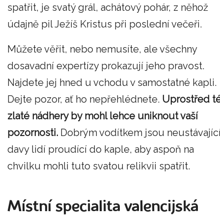
spatřit, je svatý grál, achátový pohár, z něhož
údajně pil Ježíš Kristus při poslední večeři.
Můžete věřit, nebo nemusíte, ale všechny
dosavadní expertízy prokazují jeho pravost.
Najdete jej hned u vchodu v samostatné kapli.
Dejte pozor, ať ho nepřehlédnete.
Uprostřed t
zlaté nádhery by mohl lehce uniknout vaší
pozornosti.
Dobrým vodítkem jsou neustávajíc
davy lidí proudící do kaple, aby aspoň na
chvilku mohli tuto svatou relikvii spatřit.
Místní specialita valencijská