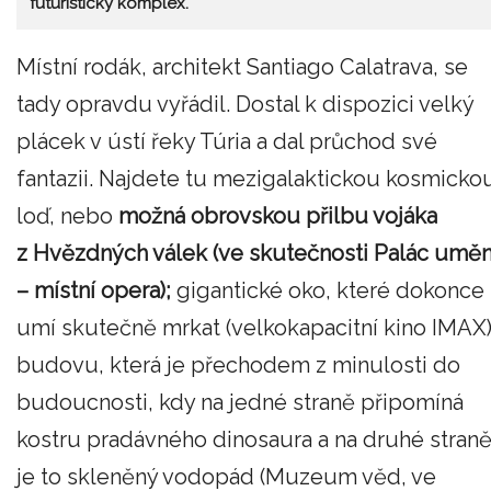
futuristický komplex.
Místní rodák, architekt Santiago Calatrava, se
tady opravdu vyřádil. Dostal k dispozici velký
plácek v ústí řeky Túria a dal průchod své
fantazii. Najdete tu mezigalaktickou kosmicko
loď, nebo
možná obrovskou přilbu vojáka
z Hvězdných válek (ve skutečnosti Palác uměn
– místní opera);
gigantické oko, které dokonce
umí skutečně mrkat (velkokapacitní kino IMAX)
budovu, která je přechodem z minulosti do
budoucnosti, kdy na jedné straně připomíná
kostru pradávného dinosaura a na druhé stran
je to skleněný vodopád (Muzeum věd, ve