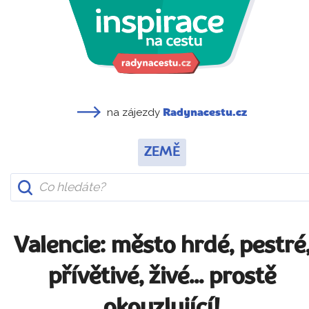
na zájezdy
Radynacestu.cz
ZEMĚ
Valencie: město hrdé, pestré
přívětivé, živé... prostě
okouzlující!