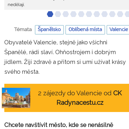
nedělají.
Témata
Španělsko
Oblíbená místa
Valencie
Obyvatelé Valencie, stejně jako všichni
Španělé, rádi slaví. Ohňostrojem i dobrým
jídlem. Žijí zdravě a přitom si umí užívat krásy
svého města.
2 zájezdy do Valencie od
CK
Radynacestu.cz
Chcete navštívit město, kde se nenásilně