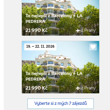
To nejlepší z Barcelony + LA
PEDRERA
z Prahy
21 990 Kč
19. – 22. 11. 2026
Do
oblíbenýc
To nejlepší z Barcelony + LA
PEDRERA
z Prahy
21 990 Kč
Vyberte si z mých 7 zájezdů