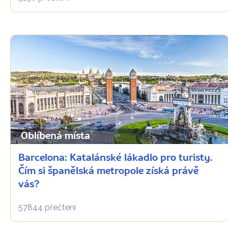
Oblíbená místa
Barcelona: Katalánské lákadlo pro turisty.
Čím si španělská metropole získá právě
vás?
57844 přečtení