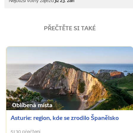
Nejbližší volný zájezd
již 23. září
PŘEČTĚTE SI TAKÉ
Oblíbená místa
Asturie: region, kde se zrodilo Španělsko
5130 přečtení