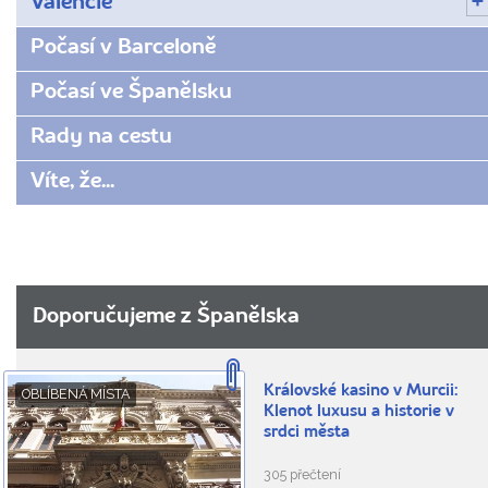
Valencie
Počasí v Barceloně
Počasí ve Španělsku
Rady na cestu
Víte, že...
Doporučujeme z Španělska
Královské kasino v Murcii:
OBLÍBENÁ MÍSTA
Klenot luxusu a historie v
srdci města
305 přečtení