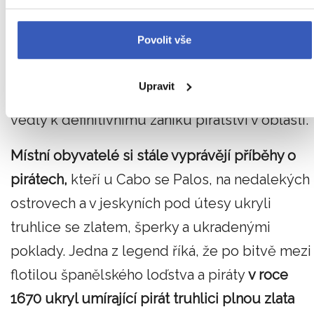
S rozšířením silnějších španělských flotil a
evropské dominance ve Středozemním moři v
Povolit vše
18. a 19. století pirátské nájezdy postupně
ustaly.
Vyhlazení berberských pirátů
a
Upravit
kolonizace severní Afriky Francií a Španělskem
vedly k definitivnímu zániku pirátství v oblasti.
Místní obyvatelé si stále vyprávějí příběhy o
pirátech,
kteří u Cabo se Palos, na nedalekých
ostrovech a v jeskyních pod útesy ukryli
truhlice se zlatem, šperky a ukradenými
poklady. Jedna z legend říká, že po bitvě mezi
flotilou španělského loďstva a piráty
v roce
1670 ukryl umírající pirát truhlici plnou zlata