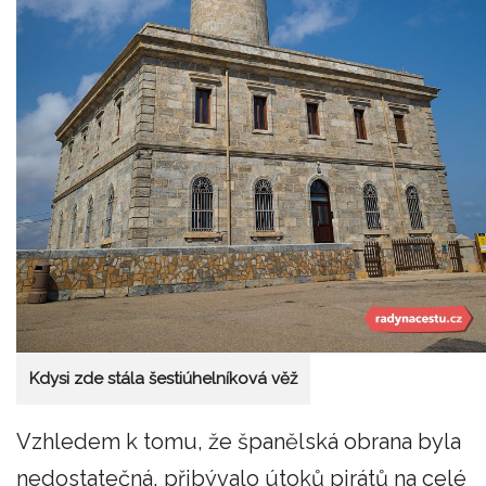
Kdysi zde stála šestiúhelníková věž
Vzhledem k tomu, že španělská obrana byla
nedostatečná, přibývalo útoků pirátů na celé