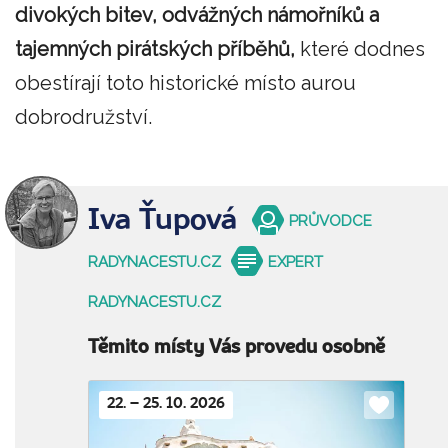
divokých bitev, odvážných námořníků a
tajemných pirátských příběhů,
které dodnes
obestírají toto historické místo aurou
dobrodružství.
Iva Ťupová
PRŮVODCE
RADYNACESTU.CZ
EXPERT
RADYNACESTU.CZ
Těmito místy Vás provedu osobně
22. – 25. 10. 2026
Do
oblíbenýc