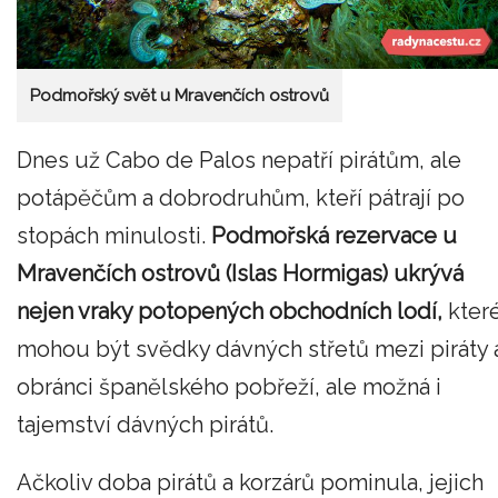
Podmořský svět u Mravenčích ostrovů
Dnes už Cabo de Palos nepatří pirátům, ale
potápěčům a dobrodruhům, kteří pátrají po
stopách minulosti.
Podmořská rezervace u
Mravenčích ostrovů (Islas Hormigas) ukrývá
nejen vraky potopených obchodních lodí,
kter
mohou být svědky dávných střetů mezi piráty 
obránci španělského pobřeží, ale možná i
tajemství dávných pirátů.
Ačkoliv doba pirátů a korzárů pominula, jejich