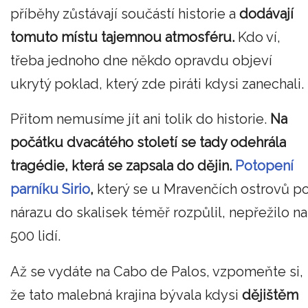
příběhy zůstávají součástí historie a
dodávají
tomuto místu tajemnou atmosféru.
Kdo ví,
třeba jednoho dne někdo opravdu objeví
ukrytý poklad, který zde piráti kdysi zanechali.
Přitom nemusíme jít ani tolik do historie.
Na
počátku dvacátého století se tady odehrála
tragédie, která se zapsala do dějin.
Potopení
parníku Sirio
,
který se u Mravenčích ostrovů p
nárazu do skalisek téměř rozpůlil, nepřežilo na
500 lidí.
Až se vydáte na Cabo de Palos, vzpomeňte si,
že tato malebná krajina bývala kdysi
dějištěm