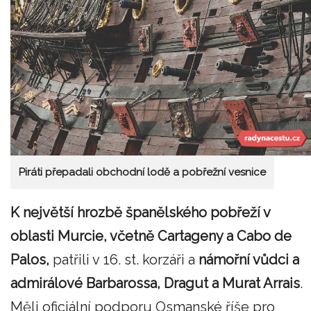
Piráti přepadali obchodní lodě a pobřežní vesnice
K největší hrozbě španělského pobřeží v
oblasti Murcie, včetně Cartageny a Cabo de
Palos,
patřili v 16. st. korzáři a
námořní vůdci a
admirálové Barbarossa, Dragut a Murat Arrais
.
Měli oficiální podporu Osmanské říše pro