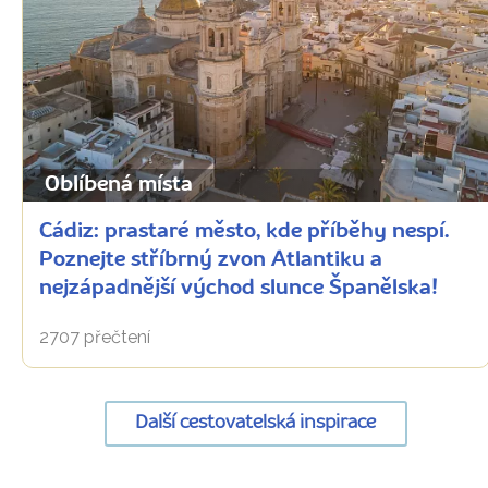
Oblíbená místa
Cádiz: prastaré město, kde příběhy nespí.
Poznejte stříbrný zvon Atlantiku a
nejzápadnější východ slunce Španělska!
2707 přečtení
Další cestovatelská inspirace