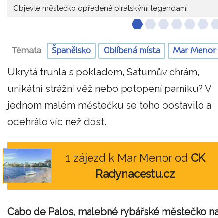
Objevte městečko opředené pirátskými legendami
Témata
Španělsko
Oblíbená místa
Mar Menor
Ukrytá truhla s pokladem, Saturnův chrám,
unikátní strážní věž nebo potopení parníku? V
jednom malém městečku se toho postavilo a
odehrálo víc než dost.
1 zájezd k Mar Menor od
CK
Radynacestu.cz
Cabo de Palos, malebné rybářské městečko n