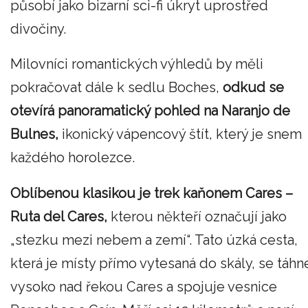
působí jako bizarní sci-fi úkryt uprostřed
divočiny.
Milovníci romantických výhledů by měli
pokračovat dále k sedlu Boches,
odkud se
otevírá panoramatický pohled na Naranjo de
Bulnes,
ikonický vápencový štít, který je snem
každého horolezce.
Oblíbenou klasikou je trek kaňonem Cares –
Ruta del Cares,
kterou někteří označují jako
„stezku mezi nebem a zemí“. Tato úzká cesta,
která je místy přímo vytesaná do skály, se táhn
vysoko nad řekou Cares a spojuje vesnice