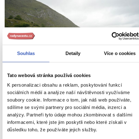
Souhlas
Detaily
Více o cookies
Tato webová stránka používá cookies
K personalizaci obsahu a reklam, poskytování funkcí
Čas v horských vesničkách plyne tak trochu jinak
sociálních médií a analýze naší návštěvnosti využíváme
soubory cookie. Informace o tom, jak náš web používáte,
sdílíme se svými partnery pro sociální média, inzerci a
Abyste poznali skutečný život lidí z hor,
analýzy. Partneři tyto údaje mohou zkombinovat s dalšími
navštivte vesničku Bulnes.
Ta byla ještě
informacemi, které jste jim poskytli nebo které získali v
donedávna zcela odříznutá od světa, a díky
důsledku toho, že používáte jejich služby.