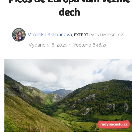
dech
Veronika Kalibánová
,
EXPERT
RADYNACESTU.CZ
Vydáno 5. 6. 2025 • Přečteno 6485x