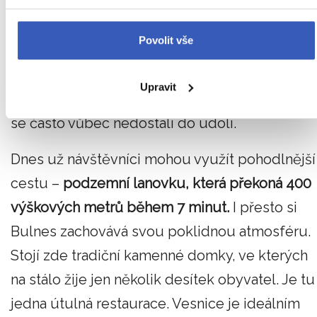
tomu si zachovala svůj autentický ráz. Vedla
sem jen úzká stezka, která se klikatí po
Povolit vše
příkrých svazích. Jídlo, veškeré vybavení i
poštu si sem lidé (zejména pastýři) přinášeli
Upravit
pěkně po svých nebo na zádech mul a v zimě
se často vůbec nedostali do údolí.
Dnes už návštěvníci mohou využít pohodlnější
cestu –
podzemní lanovku, která překoná 400
výškových metrů během 7 minut.
I přesto si
Bulnes zachovává svou poklidnou atmosféru.
Stojí zde tradiční kamenné domky, ve kterých
na stálo žije jen několik desítek obyvatel. Je tu 
jedna útulná restaurace. Vesnice je ideálním