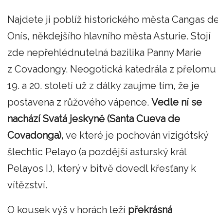
Najdete ji poblíž historického města Cangas d
Onís, někdejšího hlavního města Asturie. Stojí
zde nepřehlédnutelná bazilika Panny Marie
z Covadongy. Neogotická katedrála z přelomu
19. a 20. století už z dálky zaujme tím, že je
postavena z růžového vápence.
Vedle ní se
nachází Svatá jeskyně (Santa Cueva de
Covadonga),
ve které je pochován vizigótský
šlechtic Pelayo (a pozdější asturský král
Pelayos I.), který v bitvě dovedl křesťany k
vítězství.
O kousek výš v horách leží
překrásná