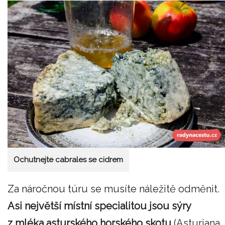
Ochutnejte cabrales se cidrem
Za náročnou túru se musíte náležitě odměnit.
Asi největší místní specialitou jsou sýry
z mléka asturského horského skotu
(Asturiana