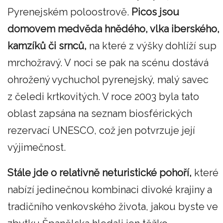
Pyrenejském poloostrově.
Picos jsou
domovem medvěda hnědého, vlka iberského,
kamzíků či srnců,
na které z výšky dohlíží sup
mrchožravý. V noci se pak na scénu dostává
ohrožený vychuchol pyrenejský, malý savec
z čeledi krtkovitých. V roce 2003 byla tato
oblast zapsána na seznam biosférických
rezervací UNESCO, což jen potvrzuje její
výjimečnost.
Stále jde o relativně neturistické pohoří,
které
nabízí jedinečnou kombinaci divoké krajiny a
tradičního venkovského života, jakou byste ve