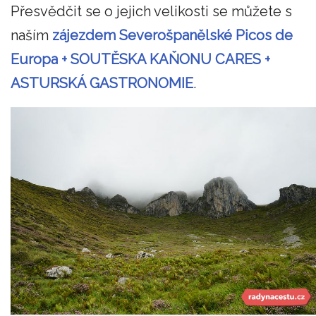
Přesvědčit se o jejich velikosti se můžete s
naším
zájezdem Severošpanělské Picos de
Europa + SOUTĚSKA KAŇONU CARES +
ASTURSKÁ GASTRONOMIE
.