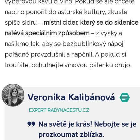
výběrovou kávu či víno. Pokud se ale chcete
naplno ponořit do asturské kultury, zkuste
spíše sidru –
místní cider, který se do sklenice
nalévá speciálním způsobem
– z výšky a
našikmo tak, aby se bezbublinkový nápoj
pořádně provzdušnil a napěnil. A pokud si
troufáte, ochutnejte vínovou pálenku orujo.
Veronika Kalibánová
EXPERT RADYNACESTU.CZ
Na světě je krás! Nebojte se je
prozkoumat zblízka.