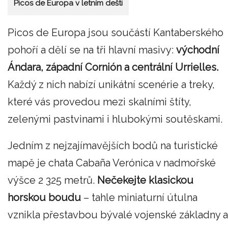
Picos de Europa v letním dešti
Picos de Europa jsou součástí Kantaberského
pohoří a dělí se na tři hlavní masivy:
východní
Ándara, západní Cornión a centrální Urrielles.
Každý z nich nabízí unikátní scenérie a treky,
které vás provedou mezi skalními štíty,
zelenými pastvinami i hlubokými soutěskami.
Jedním z nejzajímavějších bodů na turistické
mapě je chata Cabaña Verónica v nadmořské
výšce 2 325 metrů.
Nečekejte klasickou
horskou boudu
– tahle miniaturní útulna
vznikla přestavbou bývalé vojenské základny a