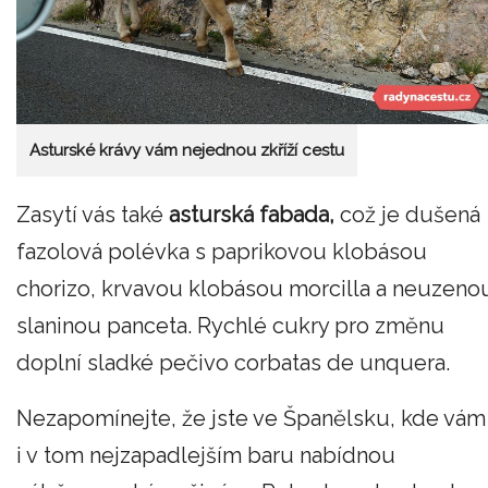
Asturské krávy vám nejednou zkříží cestu
Zasytí vás také
asturská fabada,
což je dušená
fazolová polévka s paprikovou klobásou
chorizo, krvavou klobásou morcilla a neuzeno
slaninou panceta. Rychlé cukry pro změnu
doplní sladké pečivo corbatas de unquera.
Nezapomínejte, že jste ve Španělsku, kde vám
i v tom nejzapadlejším baru nabídnou