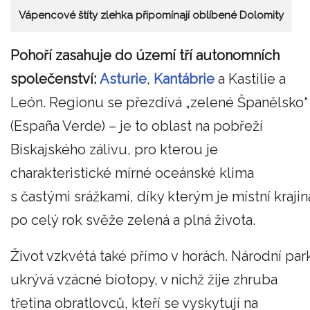
Vápencové štíty zlehka připomínají oblíbené Dolomity
Pohoří zasahuje do území tří autonomních
společenství:
Asturie
,
Kantábrie
a Kastilie a
León. Regionu se přezdívá „zelené Španělsko“
(España Verde) – je to oblast na pobřeží
Biskajského zálivu, pro kterou je
charakteristické mírné oceánské klima
s častými srážkami, díky kterým je místní krajin
po celý rok svěže zelená a plná života.
Život vzkvétá také přímo v horách. Národní par
ukrývá vzácné biotopy, v nichž žije zhruba
třetina obratlovců, kteří se vyskytují na