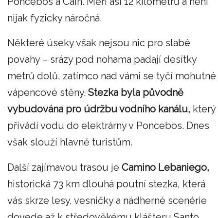
Poncebos a Caín. Měří asi 12 kilometrů a není
nijak fyzicky náročná.
Některé úseky však nejsou nic pro slabé
povahy – srázy pod nohama padají desítky
metrů dolů, zatímco nad vámi se tyčí mohutné
vápencové stěny.
Stezka byla původně
vybudována pro údržbu vodního kanálu,
který
přivádí vodu do elektrárny v Poncebos. Dnes
však slouží hlavně turistům.
Další zajímavou trasou je
Camino Lebaniego,
historická 73 km dlouhá poutní stezka, která
vás skrze lesy, vesničky a nádherné scenérie
dovede až k středověkému klášteru Santo