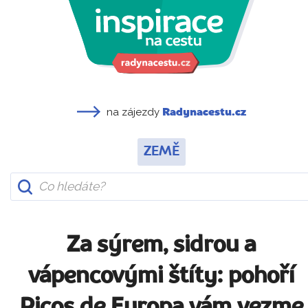
na zájezdy
Radynacestu.cz
ZEMĚ
Za sýrem, sidrou a
vápencovými štíty: pohoří
Picos de Europa vám vezme