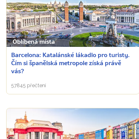
Oblíbená místa
Barcelona: Katalánské lákadlo pro turisty.
Čím si španělská metropole získá právě
vás?
57845 přečtení