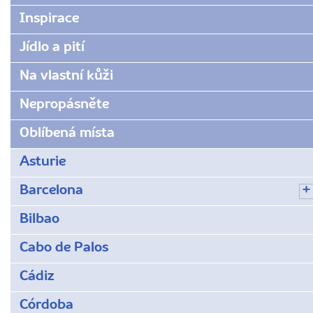
a-
Inspirace
vapencovymi-
stity-
Jídlo a pití
pohori-
picos-
Na vlastní kůži
de-
europa-
Nepropásněte
vam-
vezme-
Oblíbená místa
dech/
Asturie
Barcelona
Bilbao
Cabo de Palos
Cádiz
Córdoba