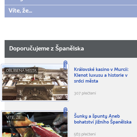
Víte, že...
Doporučujeme z Španělska
Královské kasino v Murcii:
OBLÍBENÁ MÍSTA
Klenot luxusu a historie v
srdci města
307 přečtení
Šunky a špunty Aneb
VÍTE, ŽE...
bohatství jižního Španělska
563 přečtení