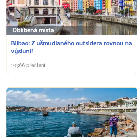
Oblíbená místa
Bilbao: Z ušmudlaného outsidera rovnou na
výsluní!
10366 přečtení