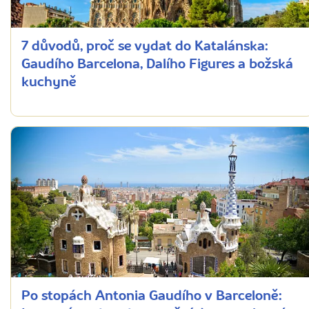
7 důvodů, proč se vydat do Katalánska:
Gaudího Barcelona, Dalího Figures a božská
kuchyně
Po stopách Antonia Gaudího v Barceloně: