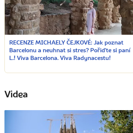
RECENZE MICHAELY ČEJKOVÉ: Jak poznat
Barcelonu a neuhnat si stres? Pořiďte si paní
L.! Viva Barcelona. Viva Radynacestu!
Videa