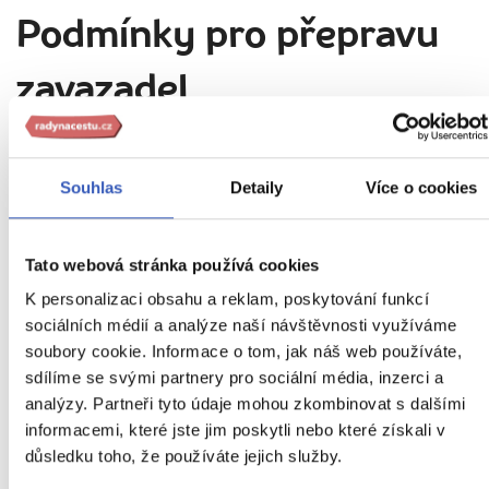
Podmínky pro přepravu
zavazadel
Souhlas
Detaily
Více o cookies
10
kg
Tato webová stránka používá cookies
55
cm
5
K personalizaci obsahu a reklam, poskytování funkcí
40
cm
kg
sociálních médií a analýze naší návštěvnosti využíváme
soubory cookie. Informace o tom, jak náš web používáte,
sdílíme se svými partnery pro sociální média, inzerci a
30
cm
20
cm
40
cm
20
cm
analýzy. Partneři tyto údaje mohou zkombinovat s dalšími
informacemi, které jste jim poskytli nebo které získali v
důsledku toho, že používáte jejich služby.