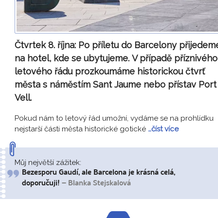
Čtvrtek 8. října:
Po příletu do Barcelony přijedem
na hotel, kde se ubytujeme. V případě příznivého
letového řádu prozkoumáme historickou čtvrť
města s náměstím Sant Jaume nebo přístav Port
Vell.
Pokud nám to letový řád umožní, vydáme se na prohlídku
nejstarší části města historické gotické
…číst více
Můj největší zážitek:
Bezesporu Gaudí, ale Barcelona je krásná celá,
doporučuji!
– Blanka Stejskalová