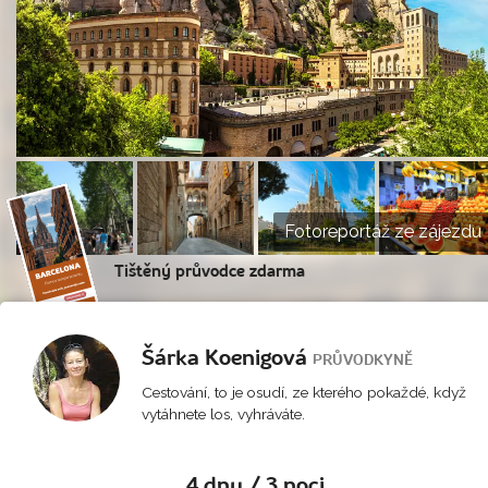
Fotoreportáž ze zájezdu
Tištěný průvodce zdarma
Šárka Koenigová
PRŮVODKYNĚ
Cestování, to je osudí, ze kterého pokaždé, když
vytáhnete los, vyhráváte.
4 dny / 3 noci