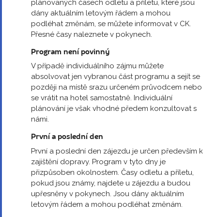
plánovaných časech odletu a příletu, které jsou
dány aktuálním letovým řádem a mohou
podléhat změnám, se můžete informovat v CK.
Přesné časy naleznete v pokynech.
Program není povinný
V případě individuálního zájmu můžete
absolvovat jen vybranou část programu a sejít se
později na místě srazu určeném průvodcem nebo
se vrátit na hotel samostatně. Individuální
plánování je však vhodné předem konzultovat s
námi.
První a poslední den
První a poslední den zájezdu je určen především k
zajištění dopravy. Program v tyto dny je
přizpůsoben okolnostem. Časy odletu a příletu,
pokud jsou známy, najdete u zájezdu a budou
upřesněny v pokynech. Jsou dány aktuálním
letovým řádem a mohou podléhat změnám.