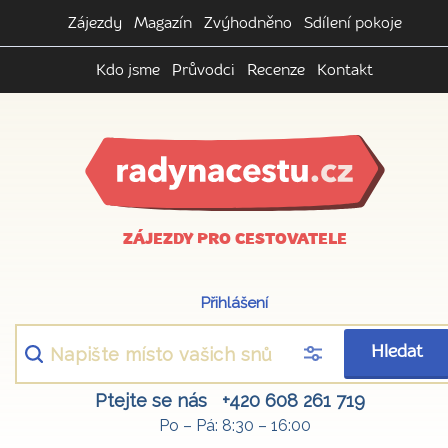
Zájezdy
Magazín
Zvýhodněno
Sdílení pokoje
Kdo jsme
Průvodci
Recenze
Kontakt
ZÁJEZDY PRO CESTOVATELE
Přihlášení
Hledat
Ptejte se nás
+420 608 261 719
Po – Pá: 8:30 – 16:00