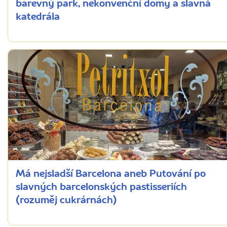
barevný park, nekonvenční domy a slavná
katedrála
Má nejsladší Barcelona aneb Putování po
slavných barcelonských pastisseriích
(rozuměj cukrárnách)