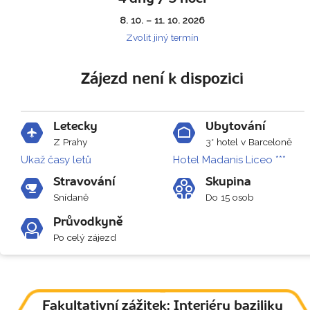
8. 10. – 11. 10. 2026
Zvolit jiný termín
Zájezd není k dispozici
Letecky
Ubytování
Z Prahy
3* hotel v Barceloně
Ukaž časy letů
Hotel Madanis Liceo ***
Stravování
Skupina
Snídaně
Do 15 osob
Průvodkyně
Po celý zájezd
Fakultativní zážitek: Interiéry baziliky