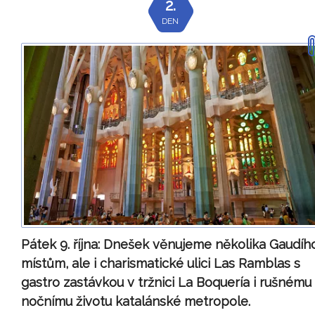
2.
DEN
Pátek 9. října:
Dnešek věnujeme několika Gaudíh
místům, ale i charismatické ulici Las Ramblas s
gastro zastávkou v tržnici La Boquería i rušnému
nočnímu životu katalánské metropole.