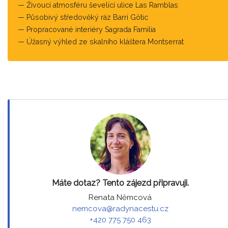
Živoucí atmosféru ševelící ulice Las Ramblas
Působivý středověký ráz Barri Götic
Propracované interiéry Sagrada Familia
Úžasný výhled ze skalního kláštera Montserrat
Máte dotaz? Tento zájezd připravuji.
Renata Němcová
nemcova@radynacestu.cz
+420 775 750 463