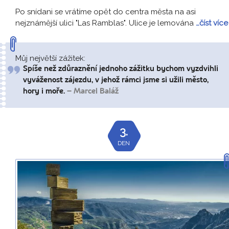
Po snídani se vrátíme opět do centra města na asi
nejznámější ulici "Las Ramblas". Ulice je lemována
…číst více
Můj největší zážitek:
Spíše než zdůraznění jednoho zážitku bychom vyzdvihli
vyváženost zájezdu, v jehož rámci jsme si užili město,
hory i moře.
– Marcel Baláž
3.
DEN