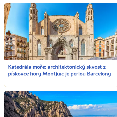
Katedrála moře: architektonický skvost z
pískovce hory Montjuïc je perlou Barcelony