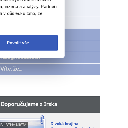
, inzerci a analýzy. Partneři
Swiss Cottage
li v důsledku toho, že
Wexford
Počasí v Irsku
Povolit vše
Rady na cestu
Radynacestu.tv
Víte, že...
Doporučujeme z Irska
Divoká krajina
BLÍBENÁ MÍSTA