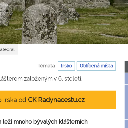
katedrál
Témata
Irsko
Oblíbená místa
ášterem založeným v 6. století.
o Irska od
CK Radynacestu.cz
n leží mnoho bývalých klášterních