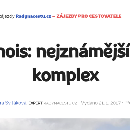
zájezdy
Radynacestu.cz
–
ZÁJEZDY PRO CESTOVATELE
is: nejznámější
komplex
ra Svitáková
,
Vydáno 21. 1. 2017 • P
EXPERT
RADYNACESTU.CZ