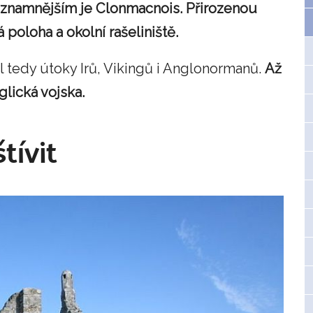
znamnějším je Clonmacnois. Přirozenou
 poloha a okolní rašeliniště.
il tedy útoky Irů, Vikingů i Anglonormanů.
Až
nglická vojska.
tívit