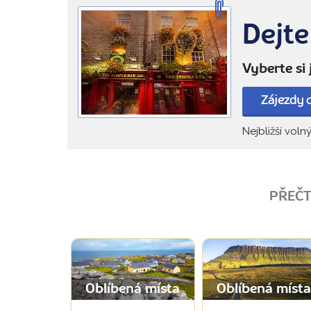
Dejte
Vyberte si
Zájezdy 
Nejbližší voln
PŘEČT
Oblíbená místa
Oblíbená míst