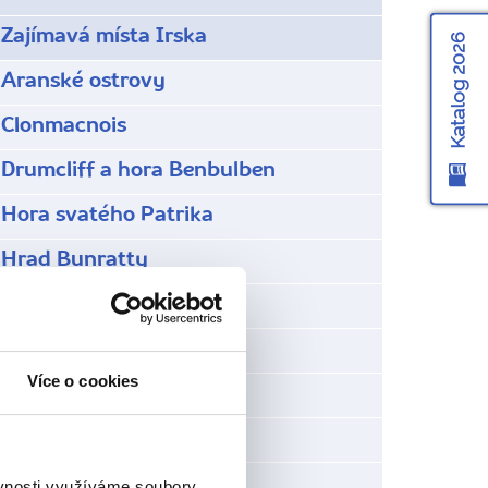
Zajímavá místa Irska
Katalog 2026
Aranské ostrovy
Clonmacnois
Drumcliff a hora Benbulben
Hora svatého Patrika
Hrad Bunratty
Hrad Cahir
Mohérské útesy
Více o cookies
Národní parky Irska
Pohřebiště Carrowmore
Rock of Cashel
ěvnosti využíváme soubory