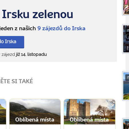
 Irsku zelenou
 jeden z našich
9 zájezdů do Irska
I
do Irska
ý zájezd
již 14. listopadu
I
ĚTE SI TAKÉ
Oblíbená místa
a
Oblíbená místa
I