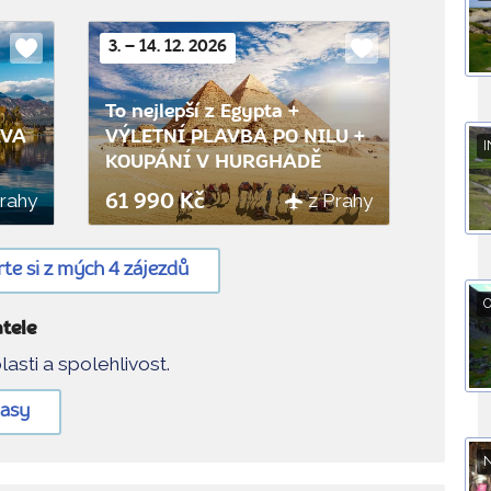
3. – 14. 12. 2026
Do
Do
oblíbených
oblíbených
To nejlepší z Egypta +
AVA
VÝLETNÍ PLAVBA PO NILU +
I
KOUPÁNÍ V HURGHADĚ
Prahy
z Prahy
61 990 Kč
te si z mých 4 zájezdů
O
tele
lasti a spolehlivost.
lasy