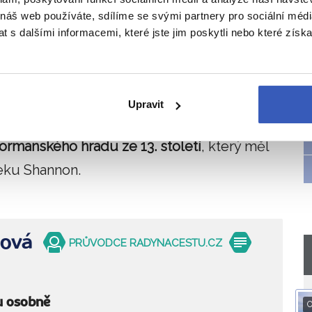
ny dvou katedrál
, několika prolamovaných
 náš web používáte, sdílíme se svými partnery pro sociální média
zde i dvě válcové věže.
 s dalšími informacemi, které jste jim poskytli nebo které získa
eré mapuje historii kláštera, historii
á i
několik hodnotných artefaktů
. O muzeu
Upravit
normanského hradu ze 13. století
, který měl
eku Shannon.
ková
PRŮVODCE RADYNACESTU.CZ
u osobně
O