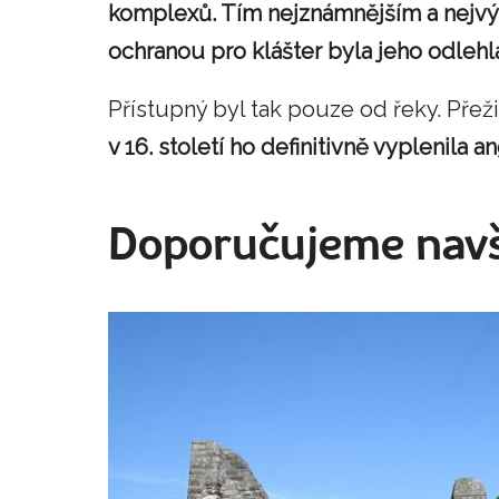
komplexů. Tím nejznámnějším a nejvý
ochranou pro klášter byla jeho odlehlá
Přístupný byl tak pouze od řeky. Přež
v 16. století ho definitivně vyplenila a
Doporučujeme navš