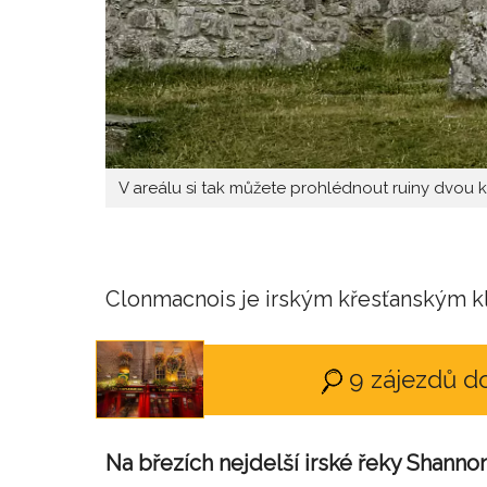
V areálu si tak můžete prohlédnout ruiny dvou 
Clonmacnois je irským křesťanským kl
9 zájezdů d
Na březích nejdelší irské řeky Shanno