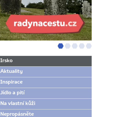
Irsko
Aktuality
Inspirace
Jídlo a pití
Na vlastní kůži
Nepropásněte