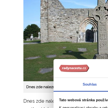
Souhlas
Dnes zde naleznete soubor rozvalin církevních
Tato webová stránka použív
Dnes zde naleznete soubor rozvalin c
K personalizaci obsahu a re