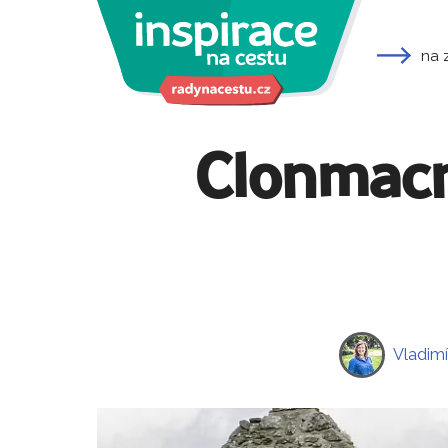
na 
Clonmacno
Vladimí