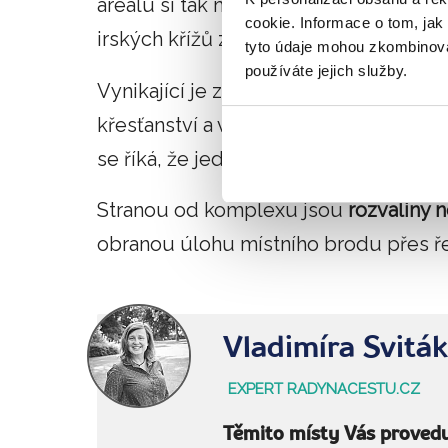
areálu si tak můžete prohlédnout
rui
cookie. Informace o tom, jak
irských křížů z 10. století. Naleznete 
tyto údaje mohou zkombinovat
používáte jejich služby.
Vynikající je zde zbudované muzeum, kt
křesťanství a vzdělávání v Irsku. Ukrýv
se říká, že jedním z nejlepších v Irsku.
Stranou od komplexu jsou
rozvaliny 
obranou úlohu místního brodu přes ř
Vladimíra Svitá
EXPERT RADYNACESTU.CZ
Těmito místy Vás proved