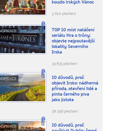
kouzlo irských Vánoc
3.610 přečtení
TOP 10 míst natáčení
NSPIRACE
seriálu Hra o trůny:
objevte nejpoutavější
lokality Severního
Irska
34.835 přečtení
10 důvodů, proč
NSPIRACE
objevit Irsko: nádherná
příroda, otevření lidé a
pinta černého piva
jako jistota
38.346 přečtení
10 důvodů, proč
NSPIRACE