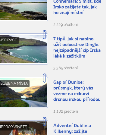
Connemara: 5 míst, kde
Irsko zažijete tak, jak
ho znají místní
2.229 přečtení
7 tipů, jak si naplno
NSPIRACE
užít poloostrov Dingle:
nejzápadnější cíp Irska
láká k zážitkům
3.385 přečtení
Gap of Dunloe:
BLÍBENÁ MÍSTA
průsmyk, který vás
vezme na exkurzi
drsnou irskou přírodou
2.282 přečtení
Adventní Dublin a
NEPROPÁSNĚTE
Kilkenny: zažijte