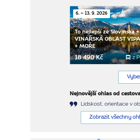
6. – 13. 9. 2026
To nejlepší ze Slovinska +
VINAŘSKÁ OBLAST VIP
+ MOŘE
z 
18 490 Kč
Vyber
Nejnovější ohlas od cestova
Lidskost, orientace v ob
Zobrazit všechny oh