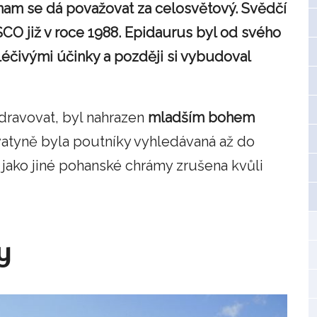
znam se dá považovat za celosvětový. Svědčí
O již v roce 1988. Epidaurus byl od svého
léčivými účinky a později si vybudoval
zdravovat, byl nahrazen
mladším bohem
svatyně byla poutníky vyhledávaná až do
jně jako jiné pohanské chrámy zrušena kvůli
y