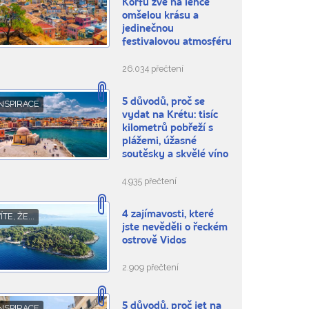
Korfu zve na lehce
omšelou krásu a
jedinečnou
festivalovou atmosféru
26.034 přečtení
5 důvodů, proč se
NSPIRACE
vydat na Krétu: tisíc
kilometrů pobřeží s
plážemi, úžasné
soutěsky a skvělé víno
4.935 přečtení
4 zajímavosti, které
ÍTE, ŽE...
jste nevěděli o řeckém
ostrově Vidos
2.909 přečtení
5 důvodů, proč jet na
NSPIRACE