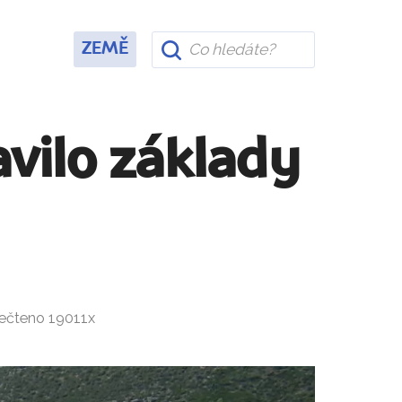
ZEMĚ
avilo základy
řečteno 19011x