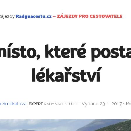
zájezdy
Radynacestu.cz
–
ZÁJEZDY PRO CESTOVATELE
ísto, které post
lékařství
a Smékalová
,
Vydáno 23. 1. 2017 • P
EXPERT
RADYNACESTU.CZ