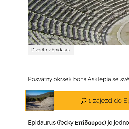
Divadlo v Epidauru
Posvátný okrsek boha Asklepia se s
1 zájezd do 
Epidaurus
(řecky Επίδαυρος) je jedn