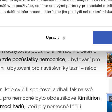
 náš web používáte, sdílíme se svými partnery pro sociální média
 s dalšími informacemi, které jste jim poskytli nebo které získa
Upravit
okrskem narazíte na budovy, jejichž účel
 uchylovali poutníci a nemocní z celého
V
e zde pozůstatky
nemocnice
, ubytování pro
zní, ubytování pro návštěvníky lázní – něco
, kde cvičili sportovci a dbali tak na své
vou pro nemocné bylo obdélníkové
Kimitirion
,
O
omoci hadů
, kteří prý nemocné léčili