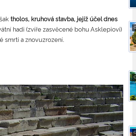
však
tholos, kruhová stavba, jejíž účel dnes
O
vátní hadi (zvíře zasvěcené bohu Asklepiovi)
é smrti a znovuzrození.
O
O