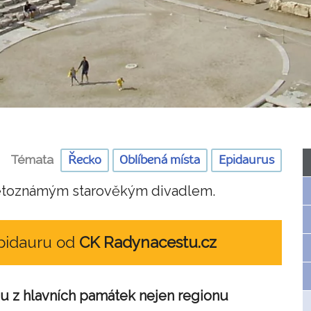
Témata
Řecko
Oblíbená místa
Epidaurus
větoznámým starověkým divadlem.
Epidauru od
CK Radynacestu.cz
ou z hlavních památek nejen regionu