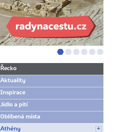
Řecko
Aktuality
Inspirace
Jídlo a pití
Oblíbená místa
Athény