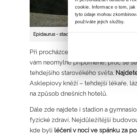
cookie. Informace o tom, jak
tyto údaje mohou zkombinovat
používáte jejich služby.
Epidaurus - stadion
Při procházce posvátným Asklepiovým 
vám neomylně připomene, proč se sem
tehdejšího starověkého světa.
Najdet
Asklepiovy kněží – tehdejší lékaře, lá
na způsob dnešních hotelů.
Dále zde najdete i stadion a gymnasion
fyzické zdraví. Nejdůležitější budo
kde byli
léčeni v noci ve spánku za p