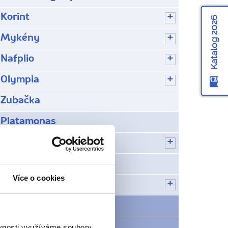
Korint
Katalog 2026
Mykény
Nafplio
Olympia
Zubačka
Platamonas
Soluň
Svatá hora Athos
Více o cookies
Vergina
Počasí v Řecku
Rady na cestu
ěvnosti využíváme soubory