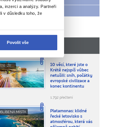
, inzerci a analýzy. Partneři
Víte, že...
li v důsledku toho, že
Povolit vše
Doporučujeme z Řecka
10 věcí, které jste o
ÍTE, ŽE...
Krétě nejspíš vůbec
netušili: sníh, počátky
evropské civilizace a
konec kontinentu
1.792 přečtení
Platamonas: klidné
BLÍBENÁ MÍSTA
řecké letovisko s
atmosférou, která vás