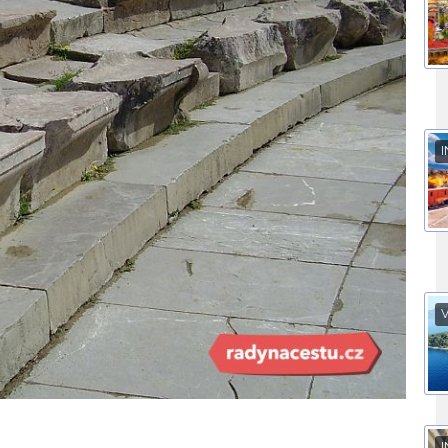
I
V
I