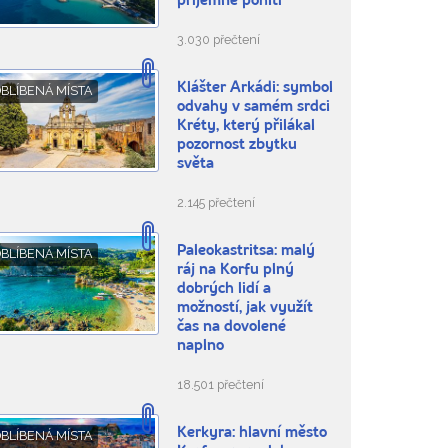
příjemně pohltí
3.030 přečtení
Klášter Arkádi: symbol
BLÍBENÁ MÍSTA
odvahy v samém srdci
Kréty, který přilákal
pozornost zbytku
světa
2.145 přečtení
Paleokastritsa: malý
BLÍBENÁ MÍSTA
ráj na Korfu plný
dobrých lidí a
možností, jak využít
čas na dovolené
naplno
18.501 přečtení
Kerkyra: hlavní město
BLÍBENÁ MÍSTA