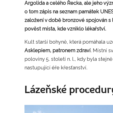
Argolida a celého Řecka, ale jeho vý
o tom zápis na seznam památek UNESC
založení v době bronzové spojován s 
pověst místa, kde vzniklo lékařství.
Kult starší bohyně, která pomáhala u
Asklepiem, patronem zdraví
. Místní 
poloviny 5. století n. l., kdy byla ste
nastupující éře křesťanství.
Lázeňské procedur