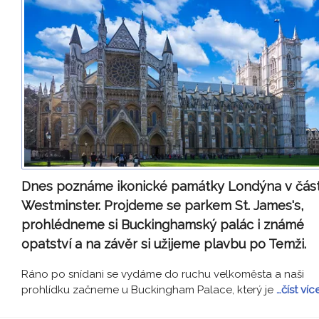
Dnes poznáme ikonické památky Londýna v část
Westminster. Projdeme se parkem St. James's,
prohlédneme si Buckinghamský palác i známé
opatství a na závěr si užijeme plavbu po Temži.
Ráno po snídani se vydáme do ruchu velkoměsta a naši
prohlídku začneme u Buckingham Palace, který je
…číst víc