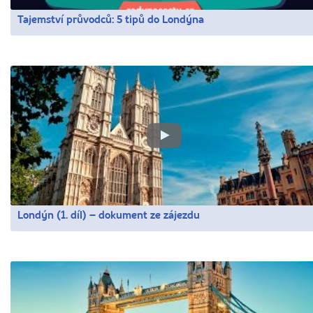
Tajemství průvodců: 5 tipů do Londýna
Londýn (1. díl) – dokument ze zájezdu