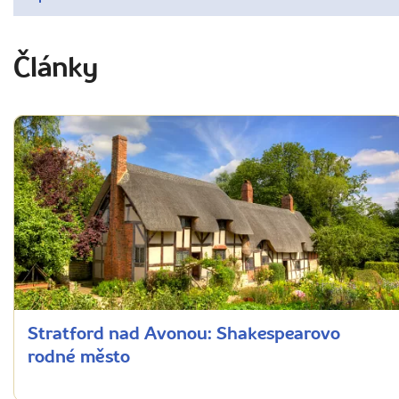
Články
Stratford nad Avonou: Shakespearovo
rodné město