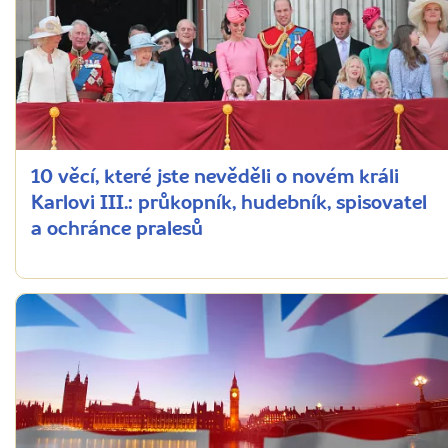
10 věcí, které jste nevěděli o novém králi
Karlovi III.: průkopník, hudebník, spisovatel
a ochránce pralesů