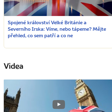
Spojené království Velké Británie a
Severního Irska: Víme, nebo tápeme? Mějte
přehled, co sem patří a co ne
Videa