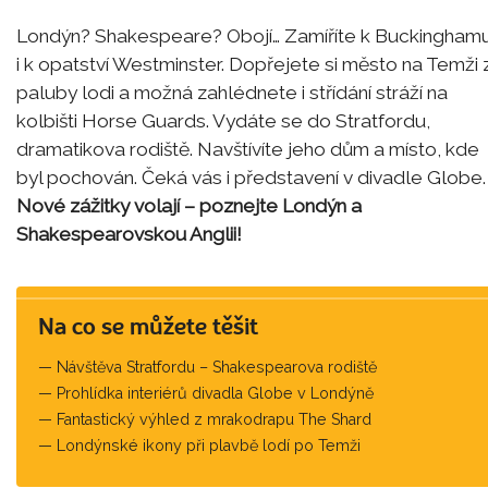
Londýn? Shakespeare? Obojí… Zamíříte k Buckingham
i k opatství Westminster. Dopřejete si město na Temži 
paluby lodi a možná zahlédnete i střídání stráží na
kolbišti Horse Guards. Vydáte se do Stratfordu,
dramatikova rodiště. Navštívíte jeho dům a místo, kde
byl pochován. Čeká vás i představení v divadle Globe.
Nové zážitky volají – poznejte Londýn a
Shakespearovskou Anglii!
Na co se můžete těšit
Návštěva Stratfordu – Shakespearova rodiště
Prohlídka interiérů divadla Globe v Londýně
Fantastický výhled z mrakodrapu The Shard
Londýnské ikony při plavbě lodí po Temži