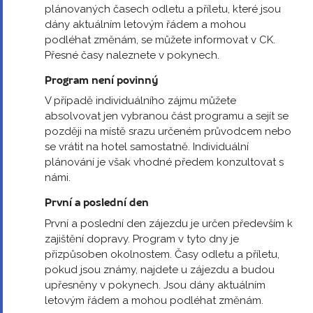
plánovaných časech odletu a příletu, které jsou
dány aktuálním letovým řádem a mohou
podléhat změnám, se můžete informovat v CK.
Přesné časy naleznete v pokynech.
Program není povinný
V případě individuálního zájmu můžete
absolvovat jen vybranou část programu a sejít se
později na místě srazu určeném průvodcem nebo
se vrátit na hotel samostatně. Individuální
plánování je však vhodné předem konzultovat s
námi.
První a poslední den
První a poslední den zájezdu je určen především k
zajištění dopravy. Program v tyto dny je
přizpůsoben okolnostem. Časy odletu a příletu,
pokud jsou známy, najdete u zájezdu a budou
upřesněny v pokynech. Jsou dány aktuálním
letovým řádem a mohou podléhat změnám.