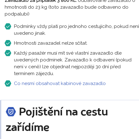
Zavazadlo za příplatek 3 800 Kč:
odbavované zavazadlo o
hmotnosti do 23 kg (toto zavazadlo bude odbaveno do
podpalubí)
Podmínky vždy platí pro jednoho cestujícího, pokud není
uvedeno jinak.
Hmotnosti zavazadel nelze sčítat.
Každý pasažér musí mít své vlastní zavazadlo dle
uvedených podmínek. Zavazadlo k odbavení (pokud
není v ceně) lze objednat nejpozději 30 dní před
termínem zájezdu.
Co nesmí obsahovat kabinové zavazadlo
Pojištění na cestu
zařídíme