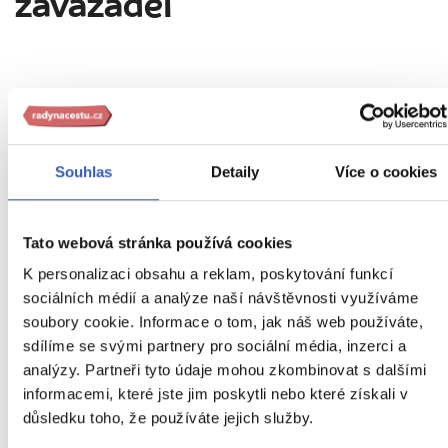
zavazadel
10
kg
Souhlas
Detaily
Více o cookies
56
cm
3
45
cm
kg
Tato webová stránka používá cookies
K personalizaci obsahu a reklam, poskytování funkcí
36
cm
20
cm
45
cm
25
cm
sociálních médií a analýze naší návštěvnosti využíváme
soubory cookie. Informace o tom, jak náš web používáte,
sdílíme se svými partnery pro sociální média, inzerci a
analýzy. Partneři tyto údaje mohou zkombinovat s dalšími
23
informacemi, které jste jim poskytli nebo které získali v
kg
důsledku toho, že používáte jejich služby.