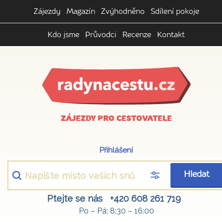
Zájezdy
Magazín
Zvýhodněno
Sdílení pokoje
Kdo jsme
Průvodci
Recenze
Kontakt
ZÁJEZDY PRO CESTOVATELE
Přihlášení
Hledat
Ptejte se nás
+420 608 261 719
Po – Pá: 8:30 – 16:00