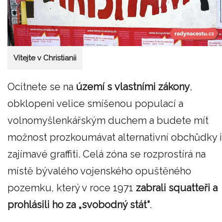
Vítejte v Christianii
Ocitnete se na
území s vlastními zákony
,
obklopeni velice smíšenou populací a
volnomyšlenkářským duchem a budete mít
možnost prozkoumávat alternativní obchůdky i
zajímavé graffiti. Celá zóna se rozprostírá na
místě bývalého vojenského opuštěného
pozemku, který v roce 1971
zabrali squatteři a
prohlásili ho za „svobodný stát“
.