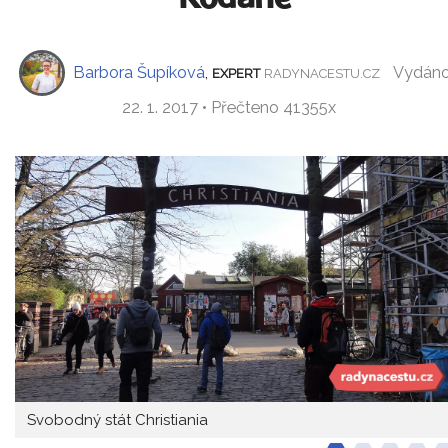
Barbora Šupíková
,
Vydán
EXPERT
RADYNACESTU.CZ
22. 1. 2017 • Přečteno 41355x
Svobodný stát Christiania