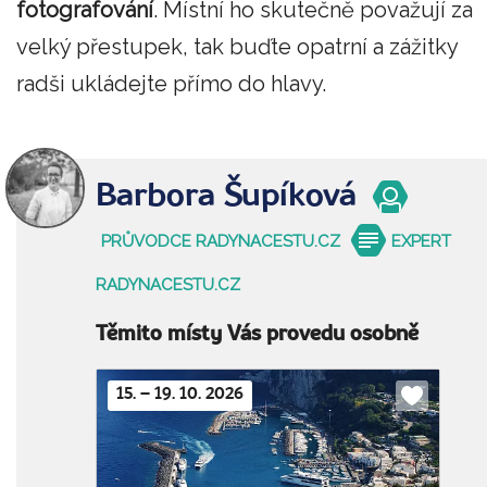
fotografování
. Místní ho skutečně považují za
velký přestupek, tak buďte opatrní a zážitky
radši ukládejte přímo do hlavy.
Barbora Šupíková
PRŮVODCE RADYNACESTU.CZ
EXPERT
RADYNACESTU.CZ
Těmito místy Vás provedu osobně
15. – 19. 10. 2026
Do
oblíbenýc