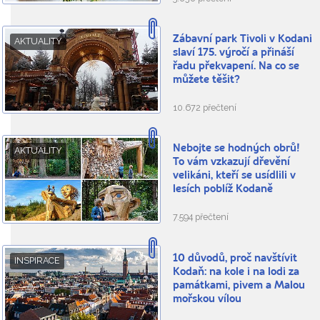
Zábavní park Tivoli v Kodani
AKTUALITY
slaví 175. výročí a přináší
řadu překvapení. Na co se
můžete těšit?
10.672 přečtení
Nebojte se hodných obrů!
AKTUALITY
To vám vzkazují dřevění
velikáni, kteří se usídlili v
lesích poblíž Kodaně
7.594 přečtení
10 důvodů, proč navštívit
INSPIRACE
Kodaň: na kole i na lodi za
památkami, pivem a Malou
mořskou vílou