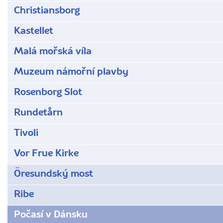
Christiansborg
Kastellet
Malá mořská víla
Muzeum námořní plavby
Rosenborg Slot
Rundetårn
Tivoli
Vor Frue Kirke
Öresundský most
Ribe
Počasí v Dánsku