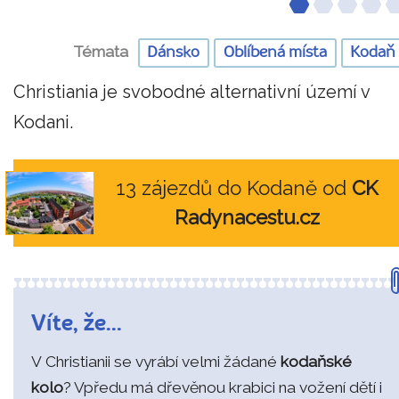
Témata
Dánsko
Oblíbená místa
Kodaň
Christiania je svobodné alternativní území v
Kodani.
13 zájezdů do Kodaně od
CK
Radynacestu.cz
Víte, že...
V Christianii se vyrábí velmi žádané
kodaňské
kolo
? Vpředu má dřevěnou krabici na vožení dětí i