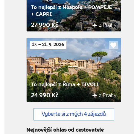
To nejlepší z Neapole + POMPEJE
+ CAPRI
z Prahy
27 990 Kč
17. – 21. 9. 2026
Do
oblíbenýc
To nejlepší z Říma + TIVOLI
z Prahy
24 990 Kč
Vyberte si z mých 4 zájezdů
Nejnovější ohlas od cestovatele