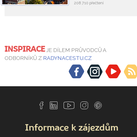
208.710 přečtení
INSPIRACE
JE DÍLEM PRŮVODCŮ A
ODBORNÍKŮ Z
RADYNACESTU.CZ
Informace k zájezdům