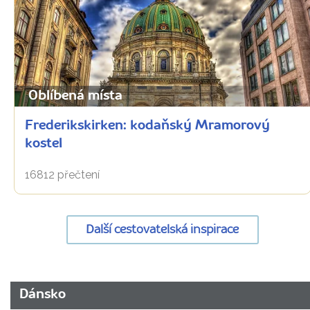
Oblíbená místa
Frederikskirken: kodaňský Mramorový
kostel
16812 přečtení
Další cestovatelská inspirace
URL
Dánsko
stránky: