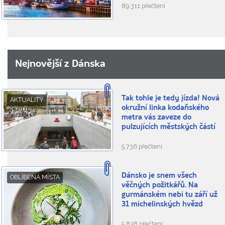
89.311 přečtení
Nejnovější z Dánska
Tak tohle je tedy jízda! Nová
AKTUALITY
okružní linka kodaňského
metra vás zaveze do
pulzujících městských částí
5.736 přečtení
Dánsko je snem všech
OBLÍBENÁ MÍSTA
věčných požitkářů. Na
gurmánském nebi tu září už
31 michelinských hvězd
5.838 přečtení