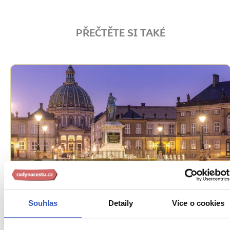
PŘEČTĚTE SI TAKÉ
Oblíbená místa
Amalienborg Slot: rezidence dánské
královské rodiny
Souhlas
Detaily
Více o cookies
23725 přečtení