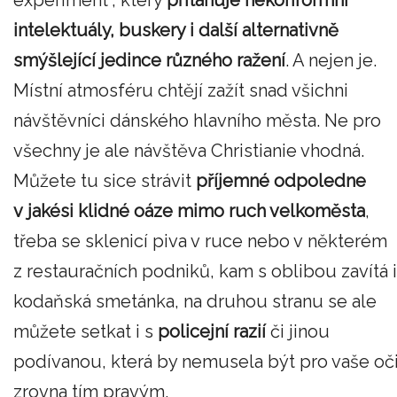
experiment“, který
přitahuje nekonformní
intelektuály, buskery i další alternativně
smýšlející jedince různého ražení
. A nejen je.
Místní atmosféru chtějí zažít snad všichni
návštěvníci dánského hlavního města. Ne pro
všechny je ale návštěva Christianie vhodná.
Můžete tu sice strávit
příjemné odpoledne
v jakési klidné oáze mimo ruch velkoměsta
,
třeba se sklenicí piva v ruce nebo v některém
z restauračních podniků, kam s oblibou zavítá i
kodaňská smetánka, na druhou stranu se ale
můžete setkat i s
policejní razií
či jinou
podívanou, která by nemusela být pro vaše oč
zrovna tím pravým.