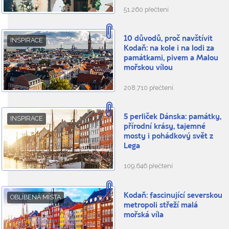
51.260 přečtení
10 důvodů, proč navštívit
INSPIRACE
Kodaň: na kole i na lodi za
památkami, pivem a Malou
mořskou vílou
208.710 přečtení
5 perliček Dánska: památky,
INSPIRACE
přírodní krásy, tajemné
mosty i pohádkový svět z
Lega
109.646 přečtení
Kodaň: fascinující severskou
OBLÍBENÁ MÍSTA
metropoli střeží malá
mořská víla