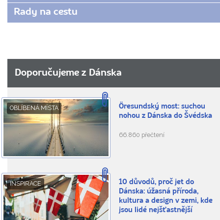
Rady na cestu
Doporučujeme z Dánska
Öresundský most: suchou
OBLÍBENÁ MÍSTA
nohou z Dánska do Švédska
66.860 přečtení
10 důvodů, proč jet do
INSPIRACE
Dánska: úžasná příroda,
kultura a design v zemi, kde
jsou lidé nejšťastnější