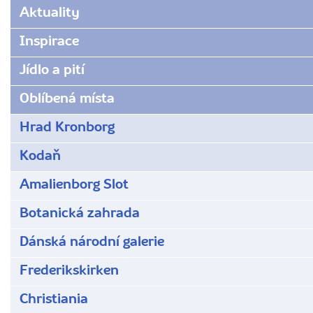
www.radynacestu.cz/magazin/christiania-
Aktuality
uzemi-
na-
Inspirace
vlne-
Jídlo a pití
alternativy-
primo-
Oblíbená místa
v-
srdci-
Hrad Kronborg
kodane/
Kodaň
Amalienborg Slot
Botanická zahrada
Dánská národní galerie
Frederikskirken
Christiania