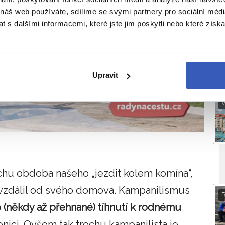
 náš web používáte, sdílíme se svými partnery pro sociální média
O
 s dalšími informacemi, které jste jim poskytli nebo které získa
Upravit
V
ochu obdoba našeho „jezdit kolem komína“,
nevzdálil od svého domova. Kampanilismus
o (někdy až přehnané) tíhnutí k rodnému
nici. Ovšem tak trochu kampanilista je