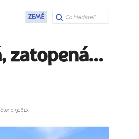
ZEMĚ
á, zatopená…
ečteno 9161x