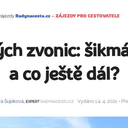
zájezdy
Radynacestu.cz
–
ZÁJEZDY PRO CESTOVATELE
kých zvonic: šikm
a co ještě dál?
ra Šupíková
,
Vydáno 14. 4. 2021 • Př
EXPERT
RADYNACESTU.CZ