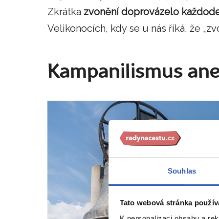
Zkrátka
zvonění doprovázelo každodenn
Velikonocích, kdy se u nás říká, že „z
Kampanilismus ane
Souhlas
Tato webová stránka použív
K personalizaci obsahu a re