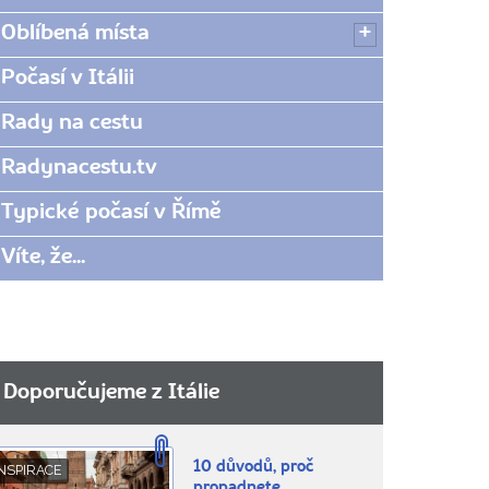
Oblíbená místa
Počasí v Itálii
Rady na cestu
Radynacestu.tv
Typické počasí v Římě
Víte, že...
Doporučujeme z Itálie
10 důvodů, proč
NSPIRACE
propadnete