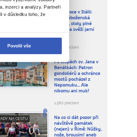
, inzerci a analýzy. Partneři
Velikonoce v Itálii:
BLÍBENÁ MÍSTA
li v důsledku toho, že
silná náboženská
tradice, stoly plné
dobrot a svěží jarní
příroda
Povolit vše
5.363 přečtení
Po stopách sv. Jana v
ÍTE, ŽE...
Benátkách: Patron
gondoliérů a ochránce
mostů pocházel z
Nepomuku... Ale
nikomu ani muk!
1.580 přečtení
Na co si dát pozor při
RADY NA CESTU
návštěvě památek
(nejen) v Římě: Nůžky,
nože, brousím! aneb