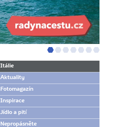
Itálie
Aktuality
Fotomagazín
Inspirace
Jídlo a pití
Nepropásněte