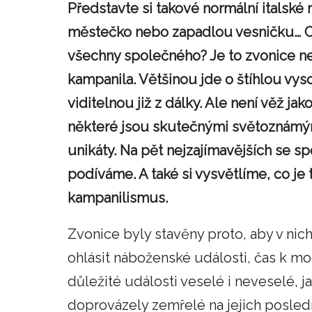
Představte si takové normální italské
městečko nebo zapadlou vesničku… C
všechny společného? Je to zvonice n
kampanila. Většinou jde o štíhlou vy
viditelnou již z dálky. Ale není věž jak
některé jsou skutečnými světoznámý
unikáty. Na pět nejzajímavějších se s
podíváme. A také si vysvětlíme, co je 
kampanilismus.
Zvonice byly stavěny proto, aby v nich
ohlásit náboženské události, čas k mo
důležité události veselé i neveselé, j
doprovázely zemřelé na jejich posled