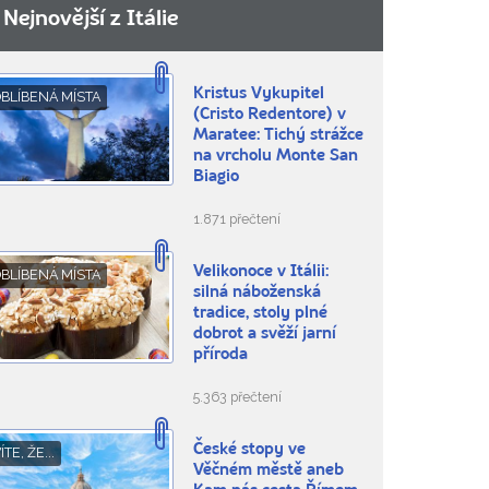
Nejnovější z Itálie
Kristus Vykupitel
BLÍBENÁ MÍSTA
(Cristo Redentore) v
Maratee: Tichý strážce
na vrcholu Monte San
Biagio
1.871 přečtení
Velikonoce v Itálii:
BLÍBENÁ MÍSTA
silná náboženská
tradice, stoly plné
dobrot a svěží jarní
příroda
5.363 přečtení
České stopy ve
ÍTE, ŽE...
Věčném městě aneb