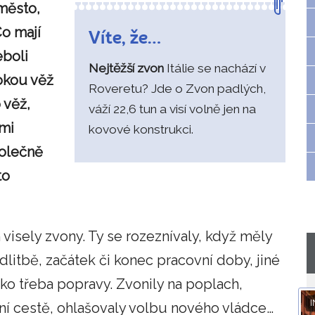
 město,
o mají
Víte, že…
eboli
Nejtěžší zvon
Itálie se nachází v
sokou věž
Roveretu? Jde o Zvon padlých,
o věž,
váží 22,6 tun a visí volně jen na
mi
kovové konstrukci.
polečně
to
 visely zvony. Ty se rozeznívaly, když měly
dlitbě, začátek či konec pracovní doby, jiné
ako třeba popravy. Zvonily na poplach,
I
ní cestě, ohlašovaly volbu nového vládce…