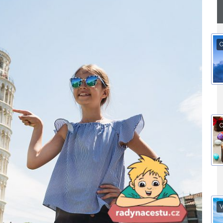
O
O
V