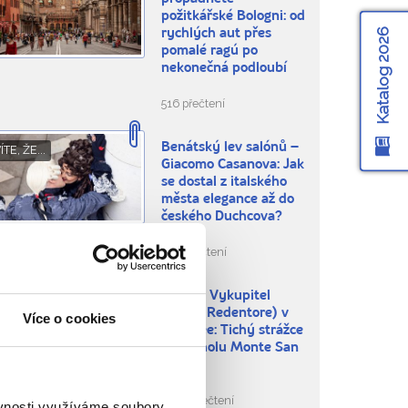
požitkářské Bologni: od
Katalog 2026
rychlých aut přes
pomalé ragú po
nekonečná podloubí
516 přečtení
Benátský lev salónů –
ÍTE, ŽE...
Giacomo Casanova: Jak
se dostal z italského
města elegance až do
českého Duchcova?
656 přečtení
Kristus Vykupitel
BLÍBENÁ MÍSTA
(Cristo Redentore) v
Více o cookies
Maratee: Tichý strážce
na vrcholu Monte San
Biagio
1.871 přečtení
ěvnosti využíváme soubory