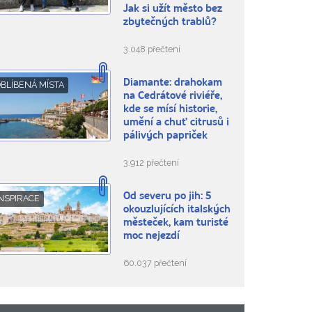
Jak si užít město bez
zbytečných trablů?
3.048 přečtení
Diamante: drahokam
BLÍBENÁ MÍSTA
na Cedrátové riviéře,
kde se mísí historie,
umění a chuť citrusů i
pálivých papriček
3.912 přečtení
Od severu po jih: 5
NSPIRACE
okouzlujících italských
městeček, kam turisté
moc nejezdí
60.037 přečtení