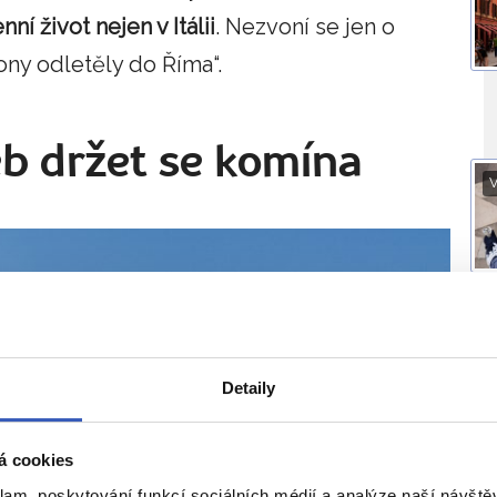
í život nejen v Itálii
. Nezvoní se jen o
vony odletěly do Říma“.
b držet se komína
V
O
Detaily
á cookies
klam, poskytování funkcí sociálních médií a analýze naší návšt