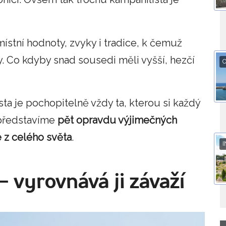
 místní hodnoty, zvyky i tradice, k čemuž
sty. Co kdyby snad sousedi měli vyšší, hezčí
O
ta je pochopitelně vždy ta, kterou si každý
m představíme
pět opravdu výjimečných
é z celého světa
.
I
 – vyrovnává ji závaží