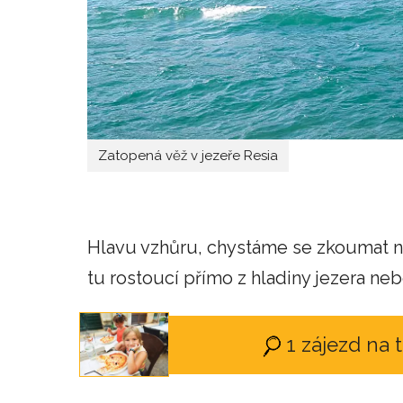
Zatopená věž v jezeře Resia
Hlavu vzhůru, chystáme se zkoumat nej
tu rostoucí přímo z hladiny jezera ne
1 zájezd na t