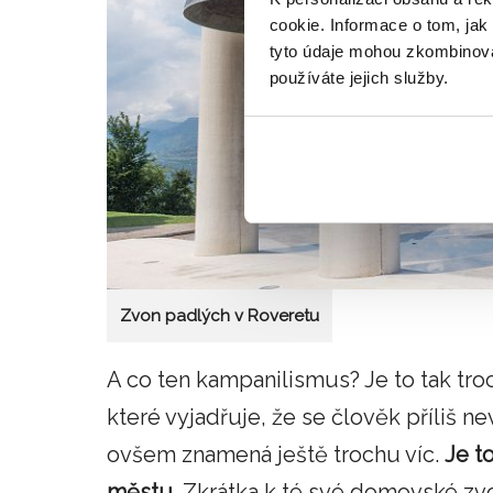
cookie. Informace o tom, jak
tyto údaje mohou zkombinovat
používáte jejich služby.
Zvon padlých v Roveretu
A co ten kampanilismus? Je to tak tr
které vyjadřuje, že se člověk příliš 
ovšem znamená ještě trochu víc.
Je t
městu
. Zkrátka k té své domovské zvo