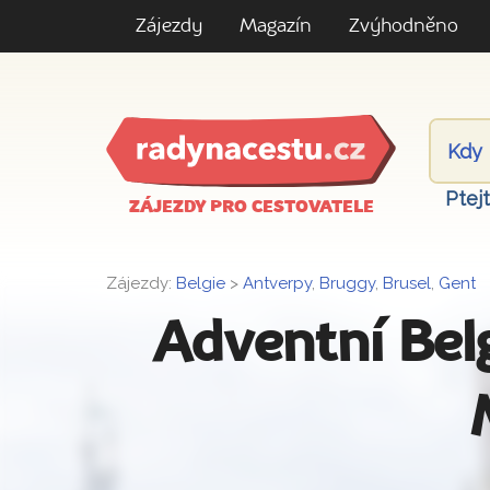
Zájezdy
Magazín
Zvýhodněno
Ptej
ZÁJEZDY PRO CESTOVATELE
Zájezdy:
Belgie
>
Antverpy
,
Bruggy
,
Brusel
,
Gent
Adventní Be