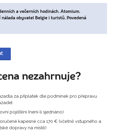
denních a večerních hodinách. Atomium.
nálada obyvatel Belgie i turistů. Povedená
at
cena nezahrnuje?
zadla za příplatek dle podmínek pro přepravu
azadel
ovní pojištění (není-li sjednáno)
ručené kapesné cca 170 € (včetně vstupného a
ské dopravy na místě)