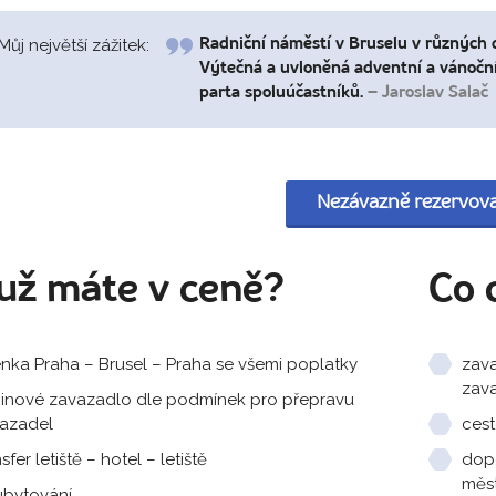
Můj největší zážitek:
Radniční náměstí v Bruselu v různých 
Výtečná a uvloněná adventní a vánoční 
parta spoluúčastníků.
– Jaroslav Salač
Nezávazně rezervov
už máte v ceně?
Co 
enka Praha – Brusel – Praha se všemi poplatky
zava
zav
inové zavazadlo dle podmínek pro přepravu
azadel
cest
sfer letiště – hotel – letiště
dopo
měst
ubytování