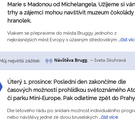
Marie s Madonou od Michelangela. Užijeme si vá
trhy a zájemci mohou navštívit muzeum čokolády 
hranolek.
Vlakem se přepravíme do města Bruggy, jednoho z
nejkrásnějších měst Evropy s úžasným středověkým
…číst ví
Můj největší zážitek:
Návštěva Brugg.
– Iveta Skuhravá
Úterý 1. prosince:
Poslední den zakončíme dle
časových možností prohlídkou světoznámého At
či parku Mini-Europe. Pak odletíme zpět do Prahy
Dle letového řádu po snídani možnost individuálního prog
nebo návštěvy jedné ze dvou bruselských
…číst více