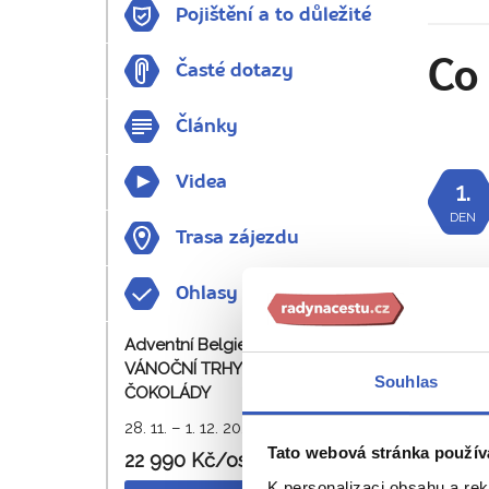
Pojištění a to důležité
Co 
Časté dotazy
Články
Videa
1.
DEN
Trasa zájezdu
Ohlasy
Adventní Belgie + TRADIČNÍ
VÁNOČNÍ TRHY + MUZEUM
Souhlas
ČOKOLÁDY
28. 11. – 1. 12. 2026
Tato webová stránka použív
22 990 Kč/os.
K personalizaci obsahu a re