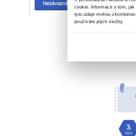
Nezávazně rezervovat
cookie. Informace o tom, jak
tyto údaje mohou zkombinovat
používáte jejich služby.
2.
DEN
3.
DEN