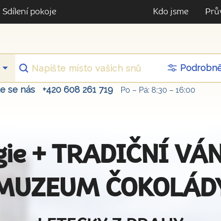
Sdílení pokoje
Kdo jsme
Prů
Podrobn
te se nás
+420 608 261 719
Po – Pá: 8:30 – 16:00
lgie + TRADIČNÍ VÁ
MUZEUM ČOKOLÁD