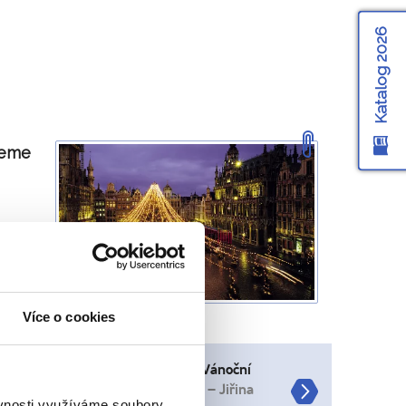
Katalog 2026
deme
té se
Více o cookies
štívili, bylo nejlepším zážitkem. Vánoční
si přála strávit adventní víkend.
– Jiřina
ěvnosti využíváme soubory