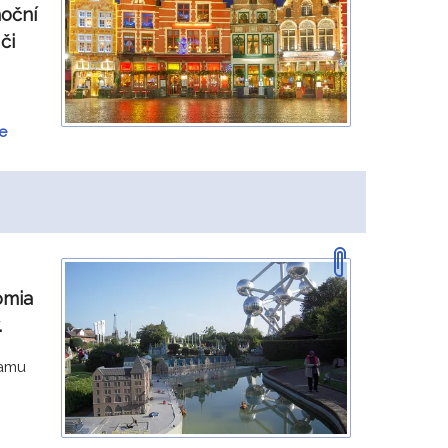
noční
či
ce
omia
.
ramu