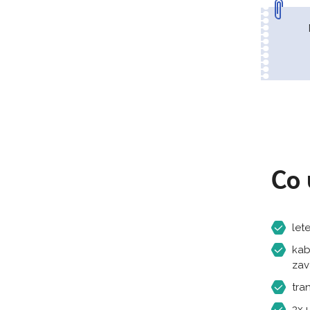
Co 
let
kab
zav
tran
3x 