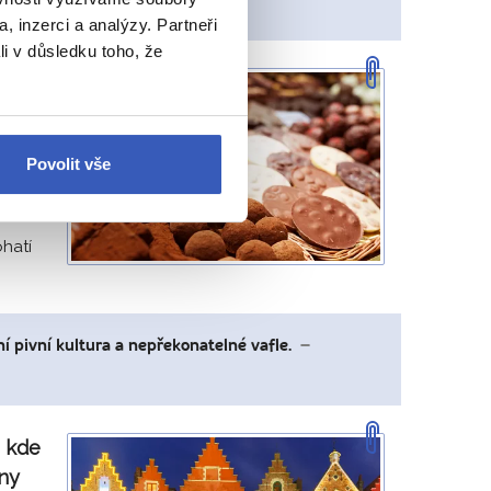
, inzerci a analýzy. Partneři
li v důsledku toho, že
ným
Povolit vše
rhy s
hatí
ní pivní kultura a nepřekonatelné vafle.
–
, kde
nny