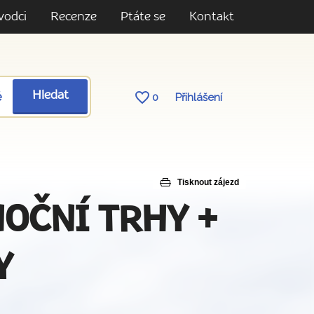
vodci
Recenze
Ptáte se
Kontakt
ě
Hledat
0
Přihlášení
Tisknout zájezd
NOČNÍ TRHY +
Y