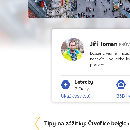
Jiří Toman
PRŮV
Dostanu vás na místa,
nezavítají. Na vrcholk
podzemí.
Letecky
Z Prahy
Ukaž časy letů
B&B Ho
Tipy na zážitky: Čtveřice belgi