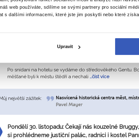
Slabá
 náš web používáte, sdílíme se svými partnery pro sociální média
 s dalšími informacemi, které jste jim poskytli nebo které získa
Neděle 29. listopadu:
Dopoledne vyrazíme do
sředověkého Gentu. Projdeme se svátečně odě
centrem města i po nábřeží Graslei. Pak se
Upravit
přesuneme do Antverp, kde navštívíme vánoční t
tradičními dobrotami.
Po snídani na hotelu se vydáme do středověkého Gentu. Bo
měšťané byli k městu štědří a nechali
…číst více
Můj největší zážitek:
Nasvícená historická centra měst, míst
Pavel Mayer
Pondělí 30. listopadu:
Čekají nás kouzelné Bruggy
si prohlédneme justiční palác, radnici i kostel Pa