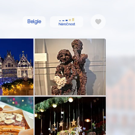
Do
Belgie
Náročnost
oblíbených