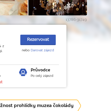
13786-31749
Rezervovat
% z
nebo
Darovat zájezd
i.
Průvodce
b
Po celý zájezd
st
možnost prohlídky muzea čokolády