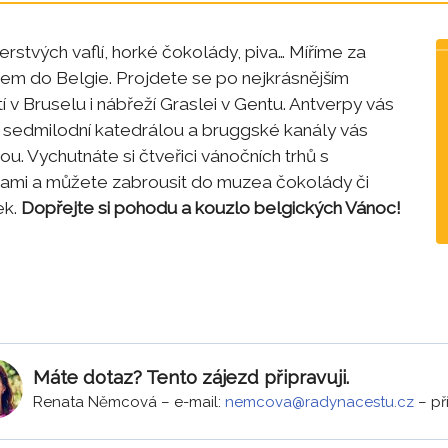
rstvých vaflí, horké čokolády, piva… Míříme za
em do Belgie. Projdete se po nejkrásnějším
 v Bruselu i nábřeží Graslei v Gentu. Antverpy vás
 sedmilodní katedrálou a bruggské kanály vás
u. Vychutnáte si čtveřici vánočních trhů s
ami a můžete zabrousit do muzea čokolády či
ek.
Dopřejte si pohodu a kouzlo belgických Vánoc!
Máte dotaz? Tento zájezd připravuji.
Renata Němcová
–
e-mail:
nemcova@radynacestu.cz
–
př