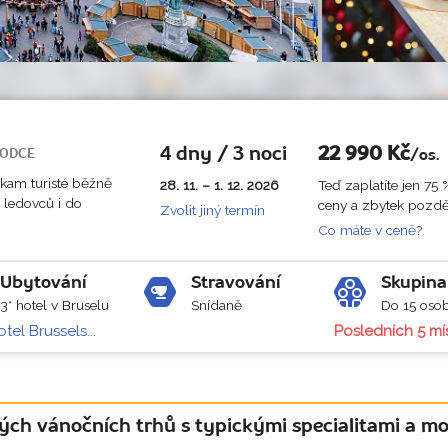
4 dny / 3 noci
22 990
Kč
ODCE
/os.
 kam turisté běžně
28. 11. – 1. 12. 2026
Teď zaplatíte jen 75 
y ledovců i do
ceny a zbytek pozděj
Zvolit jiný termín
Co máte v ceně?
Ubytování
Stravování
Skupina
3* hotel v Bruselu
Snídaně
Do 15 oso
tel Brussels...
Posledních 5 mí
ckých vánočních trhů s typickými specialitami a 