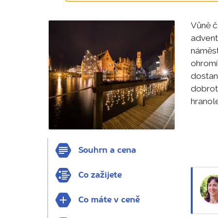
Vůně če
advent
náměstí
ohromí
dostano
dobrot
hranol
Souhrn a cena
Co zažijete
Co máte v ceně