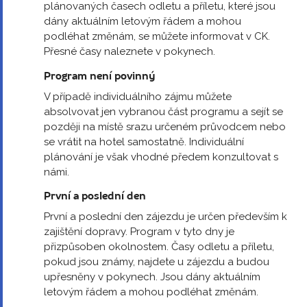
plánovaných časech odletu a příletu, které jsou
dány aktuálním letovým řádem a mohou
podléhat změnám, se můžete informovat v CK.
Přesné časy naleznete v pokynech.
Program není povinný
V případě individuálního zájmu můžete
absolvovat jen vybranou část programu a sejít se
později na místě srazu určeném průvodcem nebo
se vrátit na hotel samostatně. Individuální
plánování je však vhodné předem konzultovat s
námi.
První a poslední den
První a poslední den zájezdu je určen především k
zajištění dopravy. Program v tyto dny je
přizpůsoben okolnostem. Časy odletu a příletu,
pokud jsou známy, najdete u zájezdu a budou
upřesněny v pokynech. Jsou dány aktuálním
letovým řádem a mohou podléhat změnám.