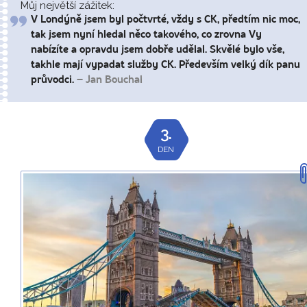
Můj největší zážitek:
V Londýně jsem byl počtvrté, vždy s CK, předtím nic moc,
tak jsem nyní hledal něco takového, co zrovna Vy
nabízíte a opravdu jsem dobře udělal. Skvělé bylo vše,
takhle mají vypadat služby CK. Především velký dík panu
průvodci.
– Jan Bouchal
3.
DEN