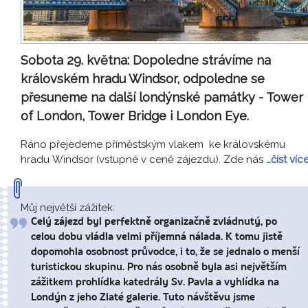
Sobota 29. května:
Dopoledne strávíme na
královském hradu Windsor, odpoledne se
přesuneme na další londýnské památky - Tower
of London, Tower Bridge i London Eye.
Ráno přejedeme příměstským vlakem ke královskému
hradu Windsor (vstupné v ceně zájezdu). Zde nás
…číst víc
Můj největší zážitek:
Celý zájezd byl perfektně organizačně zvládnutý, po
celou dobu vládla velmi příjemná nálada. K tomu jistě
dopomohla osobnost průvodce, i to, že se jednalo o menší
turistickou skupinu. Pro nás osobně byla asi největším
zážitkem prohlídka katedrály Sv. Pavla a vyhlídka na
Londýn z jeho Zlaté galerie. Tuto návštěvu jsme