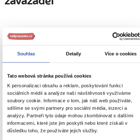
zavazadel
10
kg
Souhlas
Detaily
Více o cookies
56
cm
3
45
cm
kg
Tato webová stránka používá cookies
K personalizaci obsahu a reklam, poskytování funkcí
36
cm
20
cm
45
cm
25
cm
sociálních médií a analýze naší návštěvnosti využíváme
soubory cookie. Informace o tom, jak náš web používáte,
sdílíme se svými partnery pro sociální média, inzerci a
analýzy. Partneři tyto údaje mohou zkombinovat s dalšími
23
informacemi, které jste jim poskytli nebo které získali v
kg
důsledku toho, že používáte jejich služby.