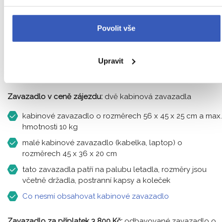
Povolit vše
Upravit
Zavazadlo v ceně zájezdu:
dvě kabinová zavazadla
kabinové zavazadlo o rozměrech 56 x 45 x 25 cm a max.
hmotnosti 10 kg
malé kabinové zavazadlo (kabelka, laptop) o
rozměrech 45 x 36 x 20 cm
tato zavazadla patří na palubu letadla, rozměry jsou
včetně držadla, postranní kapsy a koleček
Co nesmí obsahovat kabinové zavazadlo
Zavazadlo za příplatek 3 800 Kč:
odbavované zavazadlo o