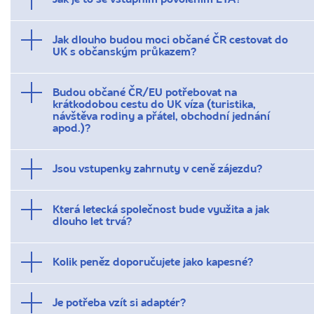
Jak je to se vstupním povolením ETA?
Jak dlouho budou moci občané ČR cestovat do
UK s občanským průkazem?
Budou občané ČR/EU potřebovat na
krátkodobou cestu do UK víza (turistika,
návštěva rodiny a přátel, obchodní jednání
apod.)?
Jsou vstupenky zahrnuty v ceně zájezdu?
Která letecká společnost bude využita a jak
dlouho let trvá?
Kolik peněz doporučujete jako kapesné?
Je potřeba vzít si adaptér?