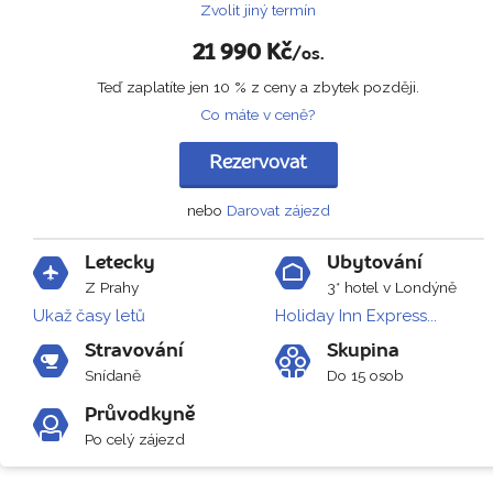
Zvolit jiný termín
21 990
Kč
/os.
Teď zaplatíte jen 10 % z ceny a zbytek později.
Co máte v ceně?
Rezervovat
nebo
Darovat zájezd
Letecky
Ubytování
Z Prahy
3* hotel v Londýně
Ukaž časy letů
Holiday Inn Express...
Stravování
Skupina
Snídaně
Do 15 osob
Průvodkyně
Po celý zájezd