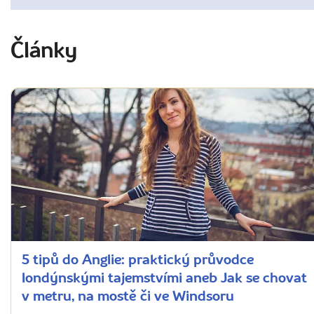
Články
5 tipů do Anglie: praktický průvodce
londýnskými tajemstvími aneb Jak se chovat
v metru, na mostě či ve Windsoru