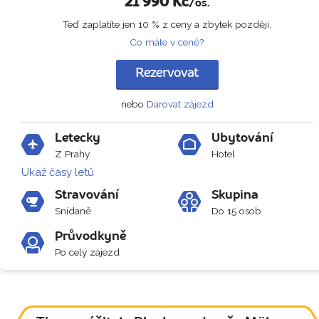
21 990
Kč
/os.
Teď zaplatíte jen 10 % z ceny a zbytek později.
Co máte v ceně?
Rezervovat
nebo
Darovat zájezd
Letecky
Ubytování
Z Prahy
Hotel
Ukaž časy letů
Stravování
Skupina
Snídaně
Do 15 osob
Průvodkyně
Po celý zájezd