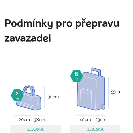
Podmínky pro přepravu
zavazadel
8
kg
55
cm
2
30
cm
kg
20
cm
38
cm
40
cm
23
cm