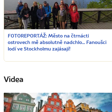
FOTOREPORTÁŽ: Město na čtrnácti
ostrovech mě absolutně nadchlo... Fanoušci
lodí ve Stockholmu zajásají!
Videa