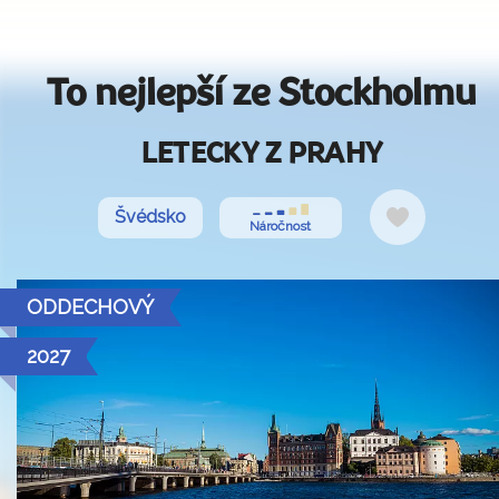
To nejlepší ze Stockholmu
LETECKY Z PRAHY
Do
Švédsko
Náročnost
oblíbených
ODDECHOVÝ
2027