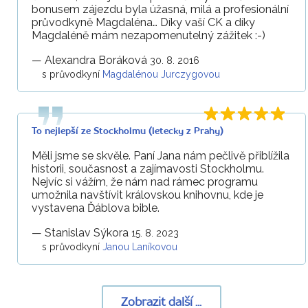
bonusem zájezdu byla úžasná, milá a profesionální
průvodkyně Magdaléna… Díky vaší CK a díky
Magdaléně mám nezapomenutelný zážitek :-)
—
Alexandra Boráková
30. 8. 2016
s průvodkyní
Magdalénou Jurczygovou
To nejlepší ze Stockholmu (letecky z Prahy)
Měli jsme se skvěle. Paní Jana nám pečlivě přiblížila
historii, současnost a zajímavosti Stockholmu.
Nejvíc si vážím, že nám nad rámec programu
umožnila navštívit královskou knihovnu, kde je
vystavena Ďáblova bible.
—
Stanislav Sýkora
15. 8. 2023
s průvodkyní
Janou Laníkovou
Zobrazit další ...