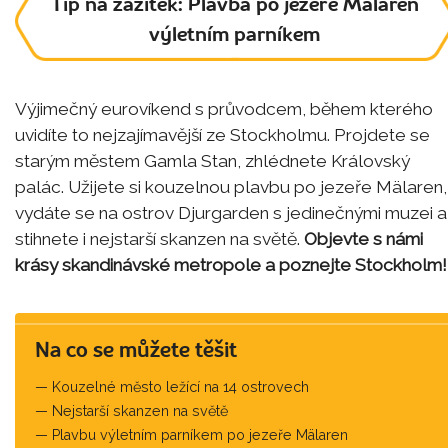
Tip na zážitek: Plavba po jezeře Mälaren
výletním parníkem
Výjimečný eurovíkend s průvodcem, během kterého
uvidíte to nejzajímavější ze Stockholmu. Projdete se
starým městem Gamla Stan, zhlédnete Královský
palác. Užijete si kouzelnou plavbu po jezeře Mälaren,
vydáte se na ostrov Djurgarden s jedinečnými muzei a
stihnete i nejstarší skanzen na světě.
Objevte s námi
krásy skandinávské metropole a poznejte Stockholm!
Na co se můžete těšit
Kouzelné město ležící na 14 ostrovech
Nejstarší skanzen na světě
Plavbu výletním parníkem po jezeře Mälaren