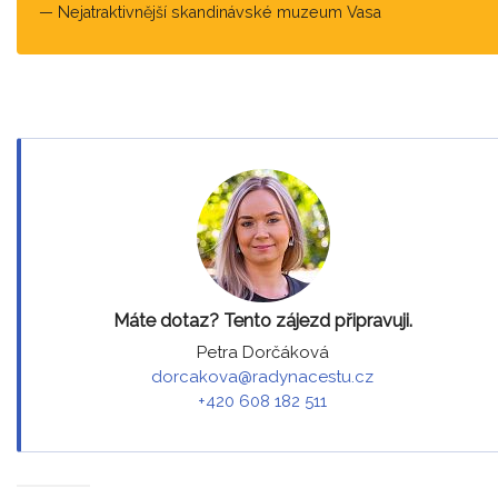
Nejatraktivnější skandinávské muzeum Vasa
Máte dotaz? Tento zájezd připravuji.
Petra Dorčáková
dorcakova@radynacestu.cz
+420 608 182 511