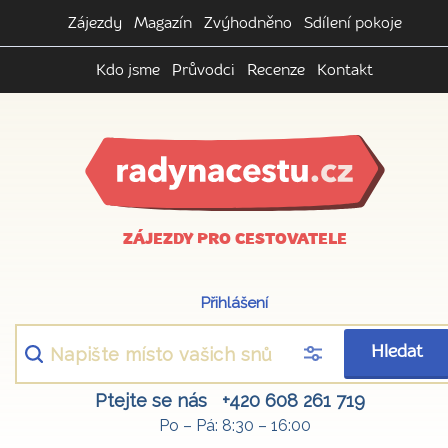
Zájezdy
Magazín
Zvýhodněno
Sdílení pokoje
Kdo jsme
Průvodci
Recenze
Kontakt
ZÁJEZDY PRO CESTOVATELE
Přihlášení
Hledat
Ptejte se nás
+420 608 261 719
Po – Pá: 8:30 – 16:00