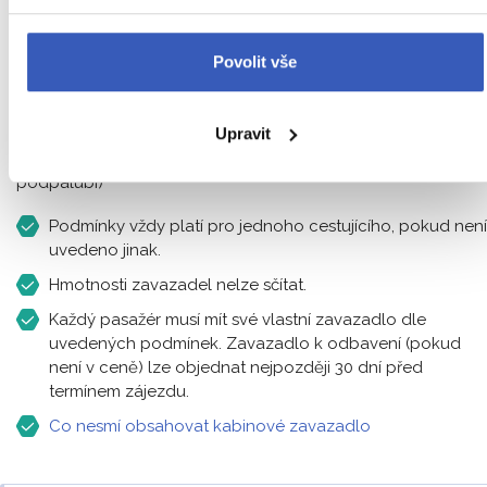
tato zavazadla patří na palubu letadla, rozměry jsou
včetně držadla, postranní kapsy a koleček
Povolit vše
Co nesmí obsahovat kabinové zavazadlo
Upravit
Zavazadlo za příplatek 1 900 CZK:
odbavované zavazadlo o
hmotnosti do 23 kg (toto zavazadlo bude odbaveno do
podpalubí)
Podmínky vždy platí pro jednoho cestujícího, pokud není
uvedeno jinak.
Hmotnosti zavazadel nelze sčítat.
Každý pasažér musí mít své vlastní zavazadlo dle
uvedených podmínek. Zavazadlo k odbavení (pokud
není v ceně) lze objednat nejpozději 30 dní před
termínem zájezdu.
Co nesmí obsahovat kabinové zavazadlo