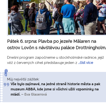
Pátek 6. srpna:
Plavba po jezeře Mälaren na
ostrov Lovön s návštěvou paláce Drottningholm.
Dnešní program započneme u stockholmské radnice, jejíž
věž z červených cihel představuje jeden z
…číst více
Můj největší zážitek:
Vše bylo zajímavé, na jedné straně historie města a pak
muzeum ABBA, kde jsme si všichni užili vzpominky na
mládí.
– Eva Glaserová