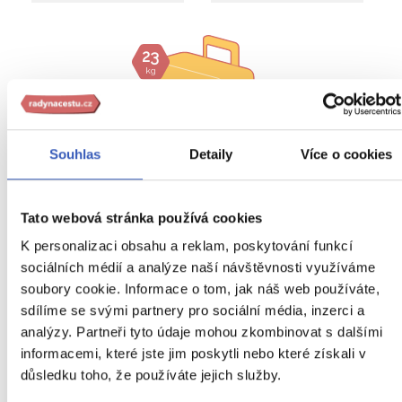
23
kg
Souhlas
Detaily
Více o cookies
Tato webová stránka používá cookies
K personalizaci obsahu a reklam, poskytování funkcí
sociálních médií a analýze naší návštěvnosti využíváme
Zavazadlo v ceně zájezdu
: dvě kabinová zavazadla
soubory cookie. Informace o tom, jak náš web používáte,
sdílíme se svými partnery pro sociální média, inzerci a
kabinové zavazadlo o rozměrech 55 x 40 x 23 cm
analýzy. Partneři tyto údaje mohou zkombinovat s dalšími
malé kabinové zavazadlo (kabelka, laptop) o
informacemi, které jste jim poskytli nebo které získali v
rozměrech 30 x 20 x 38 cm (kombinovaná hmotnost
důsledku toho, že používáte jejich služby.
obou zavazadel nesmí přesáhnout 10 kg)