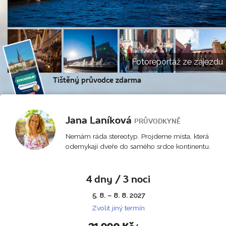
Fotoreportáž ze zájezdu
Tištěný průvodce zdarma
Jana Laníková
PRŮVODKYNĚ
Nemám ráda stereotyp. Projdeme místa, která
odemykají dveře do samého srdce kontinentu.
4 dny / 3 noci
5. 8. – 8. 8. 2027
Zvolit jiný termín