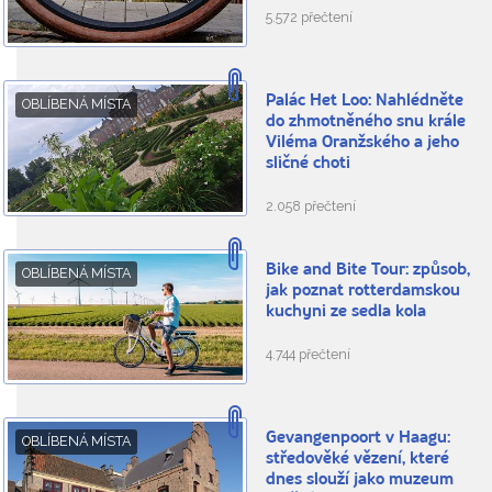
5.572 přečtení
Palác Het Loo: Nahlédněte
OBLÍBENÁ MÍSTA
do zhmotněného snu krále
Viléma Oranžského a jeho
sličné choti
2.058 přečtení
Bike and Bite Tour: způsob,
OBLÍBENÁ MÍSTA
jak poznat rotterdamskou
kuchyni ze sedla kola
4.744 přečtení
Gevangenpoort v Haagu:
OBLÍBENÁ MÍSTA
středověké vězení, které
dnes slouží jako muzeum