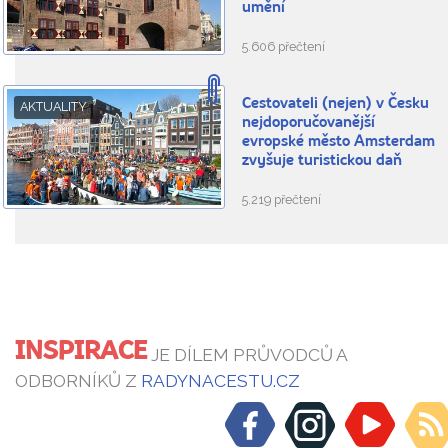
umění
5.606 přečtení
Cestovateli (nejen) v Česku
AKTUALITY
nejdoporučovanější
evropské město Amsterdam
zvyšuje turistickou daň
5.219 přečtení
INSPIRACE
JE DÍLEM PRŮVODCŮ A
ODBORNÍKŮ Z
RADYNACESTU.CZ