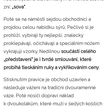
zní:
„sova“
.
Poté se na náměstí sejdou obchodníci a
projdou celou nabídku sýrů. Pečlivě si je
prohlíží, vybírají ty nejlepší, znalecky
proklepávají, očichávají a speciálním nožem
vykrajují vzorky. Nedílnou
součástí celého
„představení“ je i tvrdé smlouvání, které
probíhá tleskáním ruky a vykřikováním ceny
.
Stisknutím pravice je obchod uzavřen a
následuje vážení na tradiční dvouramenné
váze. Poté nosiči dopraví náklad
k dvoukolákům, které muži v šedých košilích