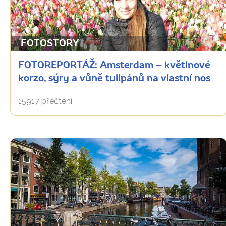
FOTOSTORY
FOTOREPORTÁŽ: Amsterdam – květinové
korzo, sýry a vůně tulipánů na vlastní nos
15917 přečtení