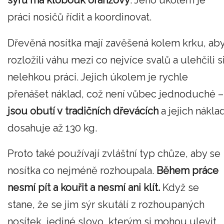
sýrů má klobouk oranžový
. Jeho úkolem je
práci nosičů řídit a koordinovat.
Dřevěná nosítka mají zavěšená kolem krku, ab
rozložili váhu mezi co nejvíce svalů a ulehčili s
nelehkou práci. Jejich úkolem je rychle
přenášet náklad, což není vůbec jednoduché –
jsou obutí v tradičních dřevácích
a jejich nákla
dosahuje až 130 kg.
Proto také používají zvláštní typ chůze, aby se
nosítka co nejméně rozhoupala.
Během práce
nesmí pít a kouřit a nesmí ani klít.
Když se
stane, že se jim sýr skutálí z rozhoupaných
nosítek, jediné slovo, kterým si mohou ulevit,