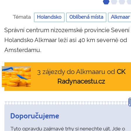
Témata
Holandsko
Oblíbená místa
Alkmaar
Správní centrum nizozemské provincie Sevení
Holandsko Alkmaar leží asi 40 km severně od
Amsterdamu.
3 zájezdy do Alkmaaru od
CK
Radynacestu.cz
Doporučujeme
Tyto opravdu zajímavé trhy si nenechte ujít. Jde o