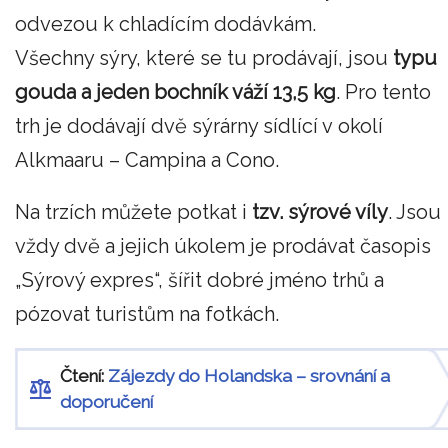
odvezou k chladícím dodávkám.
Všechny sýry, které se tu prodávají, jsou
typu
gouda a jeden bochník váží 13,5 kg
. Pro tento
trh je dodávají dvě sýrárny sídlící v okolí
Alkmaaru – Campina a Cono.
Na trzích můžete potkat i
tzv. sýrové víly
. Jsou
vždy dvě a jejich úkolem je prodávat časopis
„Sýrový expres“, šířit dobré jméno trhů a
pózovat turistům na fotkách.
Čtení:
Zájezdy do Holandska – srovnání a
doporučení