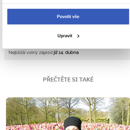
Jak chutná Holandsko
Povolit vše
Vyberte si jeden z našich
3 zájezdů do
Alkmaaru
Upravit
Zájezdy do Alkmaaru
Nejbližší volný zájezd
již 14. dubna
PŘEČTĚTE SI TAKÉ