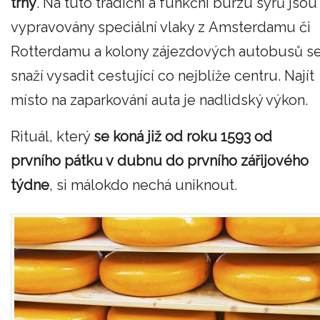
trhy
. Na tuto tradiční a funkční burzu sýrů jsou
vypravovány speciální vlaky z Amsterdamu či
Rotterdamu a kolony zájezdových autobusů s
snaží vysadit cestující co nejblíže centru. Najít
místo na zaparkování auta je nadlidský výkon.
Rituál, který
se koná již od roku 1593 od
prvního pátku v dubnu do prvního zářijového
týdne
, si málokdo nechá uniknout.