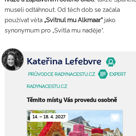
museli odtáhnout. Od těch dob se začala
používat věta
„Svitnul mu Alkmaar“
jako
synonymum pro „Svitla mu naděje“.
Kateřina Lefebvre
PRŮVODCE RADYNACESTU.CZ
EXPERT
RADYNACESTU.CZ
Těmito místy Vás provedu osobně
14. – 18. 4. 2027
Do
oblíbenýc