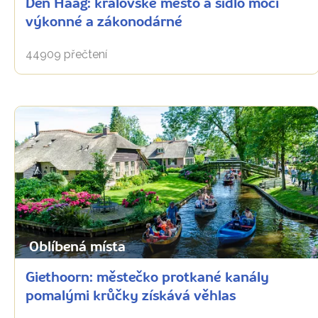
Den Haag: královské město a sídlo moci
výkonné a zákonodárné
44909 přečtení
Oblíbená místa
Giethoorn: městečko protkané kanály
pomalými krůčky získává věhlas