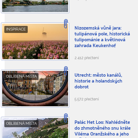
Nizozemská vůně jara:
INSPIRACE
tulipánová pole, historická
tulipománie a květinová
zahrada Keukenhof
2.412 přečtení
Utrecht: město kanálů,
OBLÍBENÁ MÍSTA
historie a holandských
dobrot
5.572 přečtení
Palác Het Loo: Nahlédněte
OBLÍBENÁ MÍSTA
do zhmotněného snu krále
Viléma Oranžského a jeho