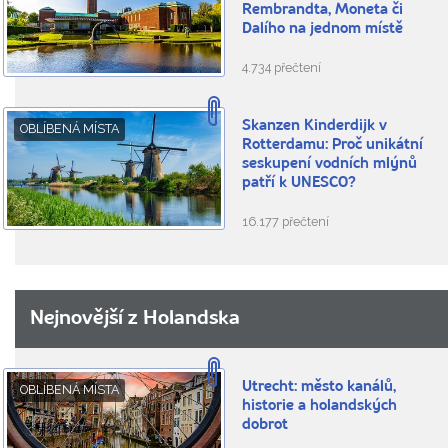
Rembrandta, Moneta či
Dalího na jednom místě
4.734 přečtení
Skanzen Kinderdijk v
OBLÍBENÁ MÍSTA
Rotterdamu: Proč unikátní
seskupení vodních mlýnů
patří k UNESCO?
16.177 přečtení
Nejnovější z Holandska
Utrecht: město kanálů,
OBLÍBENÁ MÍSTA
historie a holandských
dobrot