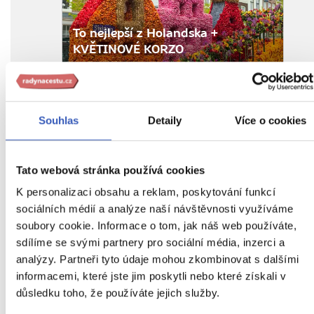
To nejlepší z Holandska +
KVĚTINOVÉ KORZO
z Ostravy
14 590 Kč
Vyberte si z mých 2 zájezdů
Souhlas
Detaily
Více o cookies
Nejnovější ohlas od cestovatele
Tato webová stránka používá cookies
Aktivita a znalosti, to je paní Kateřina.
K personalizaci obsahu a reklam, poskytování funkcí
Skvělá průvodkyně, kterou můžeme
sociálních médií a analýze naší návštěvnosti využíváme
jen doporučit.
soubory cookie. Informace o tom, jak náš web používáte,
sdílíme se svými partnery pro sociální média, inzerci a
Zobrazit všechny ohlasy
analýzy. Partneři tyto údaje mohou zkombinovat s dalšími
informacemi, které jste jim poskytli nebo které získali v
důsledku toho, že používáte jejich služby.