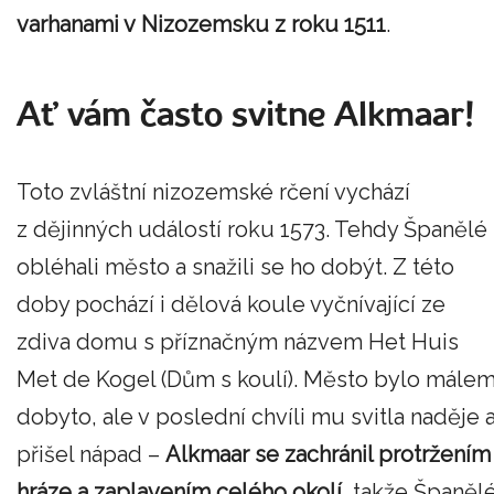
varhanami v Nizozemsku z roku 1511
.
Ať vám často svitne Alkmaar!
Toto zvláštní nizozemské rčení vychází
z dějinných událostí roku 1573. Tehdy Španělé
obléhali město a snažili se ho dobýt. Z této
doby pochází i dělová koule vyčnívající ze
zdiva domu s příznačným názvem Het Huis
Met de Kogel (Dům s koulí). Město bylo mále
dobyto, ale v poslední chvíli mu svitla naděje 
přišel nápad –
Alkmaar se zachránil protržením
hráze a zaplavením celého okolí
, takže Španěl