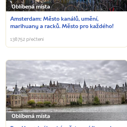
Oblíbená místa
Amsterdam: Město kanálů, umění,
marihuany a racků. Město pro každého!
138752 přečtení
Oblíbená místa