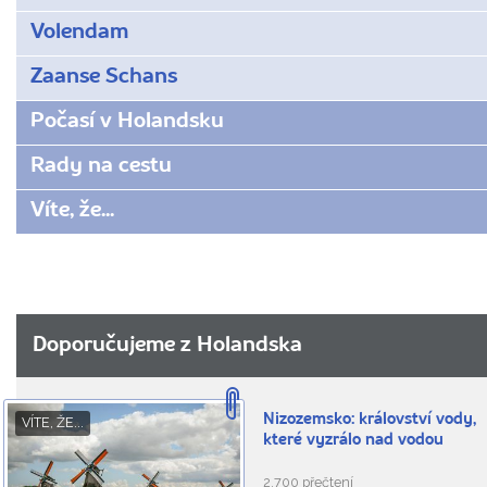
Volendam
Zaanse Schans
Počasí v Holandsku
Rady na cestu
Víte, že...
Doporučujeme z Holandska
Nizozemsko: království vody,
VÍTE, ŽE...
které vyzrálo nad vodou
2.700 přečtení