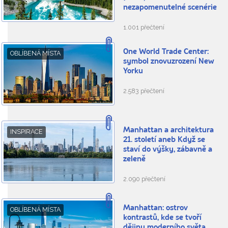
nezapomenutelné scenérie
1.001 přečtení
One World Trade Center:
OBLÍBENÁ MÍSTA
symbol znovuzrození New
Yorku
2.583 přečtení
Manhattan a architektura
INSPIRACE
21. století aneb Když se
staví do výšky, zábavně a
zeleně
2.090 přečtení
Manhattan: ostrov
OBLÍBENÁ MÍSTA
kontrastů, kde se tvoří
dějiny moderního světa