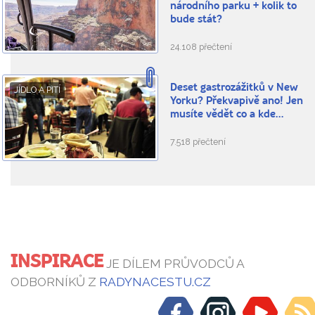
národního parku + kolik to
bude stát?
24.108 přečtení
Deset gastrozážitků v New
JÍDLO A PITÍ
Yorku? Překvapivě ano! Jen
musíte vědět co a kde…
7.518 přečtení
INSPIRACE
JE DÍLEM PRŮVODCŮ A
ODBORNÍKŮ Z
RADYNACESTU.CZ