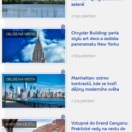
zeleně
2.090 přečtení
Chrysler Building: perla
OBLÍBENÁ MÍSTA
stylu art deco a ozdoba
panoramatu New Yorku
2.629 přečtení
Manhattan: ostrov
OBLÍBENÁ MÍSTA
kontrastů, kde se tvoří
dějiny moderního světa
7.374 přečtení
Vstupné do Grand Canyonu:
RADY NA CESTU
Praktické rady na cestu do