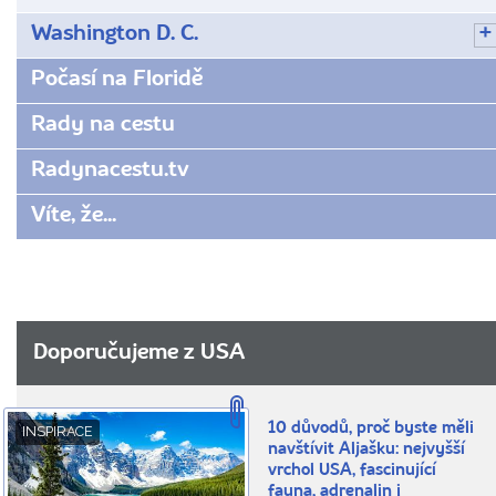
Washington D. C.
Počasí na Floridě
Rady na cestu
Radynacestu.tv
Víte, že...
Doporučujeme z USA
10 důvodů, proč byste měli
INSPIRACE
navštívit Aljašku: nejvyšší
vrchol USA, fascinující
fauna, adrenalin i