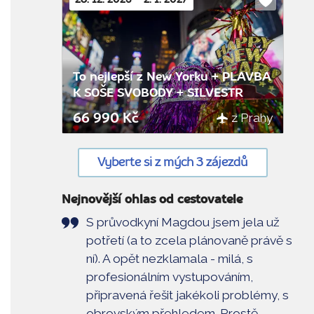
28. 12. 2026 – 2. 1. 2027
Do
oblíbenýc
To nejlepší z New Yorku + PLAVBA
K SOŠE SVOBODY + SILVESTR
z Prahy
66 990 Kč
Vyberte si z mých 3 zájezdů
Nejnovější ohlas od cestovatele
S průvodkyní Magdou jsem jela už
potřetí (a to zcela plánovaně právě s
ní). A opět nezklamala - milá, s
profesionálním vystupováním,
připravená řešit jakékoli problémy, s
obrovským přehledem. Prostě