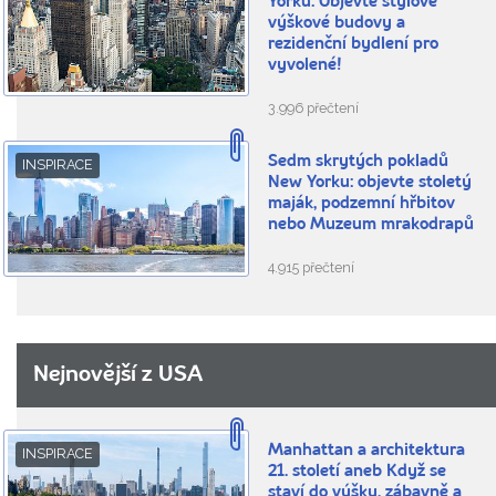
Yorku: Objevte stylové
výškové budovy a
rezidenční bydlení pro
vyvolené!
3.996 přečtení
Sedm skrytých pokladů
INSPIRACE
New Yorku: objevte stoletý
maják, podzemní hřbitov
nebo Muzeum mrakodrapů
4.915 přečtení
Nejnovější z USA
Manhattan a architektura
INSPIRACE
21. století aneb Když se
staví do výšky, zábavně a