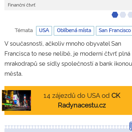
Finanční čtvrť
Témata
USA
Oblíbená místa
San Francisco
V současnosti, ačkoliv mnoho obyvatel San
Francisca to nese nelibě, je moderní čtvrť plná
mrakodrapů se sídly společností a bank ikono
města.
14 zájezdů do USA od
CK
Radynacestu.cz