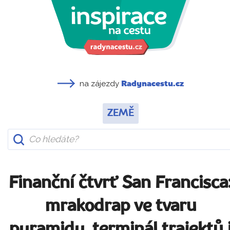
na zájezdy
Radynacestu.cz
ZEMĚ
Finanční čtvrť San Francisca
mrakodrap ve tvaru
pyramidy, terminál trajektů 