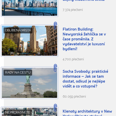
7.374 přečtení
Flatiron Building:
OBLÍBENÁ MÍSTA
Newyorská žehlička se v
čase proměnila. Z
vydavatelství je luxusní
bydlení!
4.700 přečtení
Socha Svobody: praktické
RADY NA CESTU
informace – Jak se tam
dostat, odkud je nejlépe
vidět a co vstupné?
60.059 přečtení
Klenoty architektury v New
NEPROPÁSNĚTE