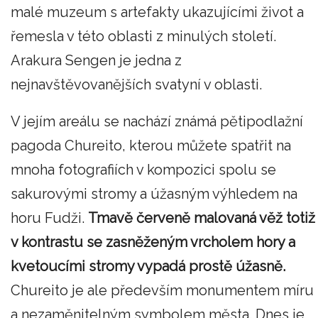
malé muzeum s artefakty ukazujícími život a
řemesla v této oblasti z minulých století.
Arakura Sengen je jedna z
nejnavštěvovanějších svatyní v oblasti.
V jejím areálu se nachází známá pětipodlažní
pagoda Chureito, kterou můžete spatřit na
mnoha fotografiích v kompozici spolu se
sakurovými stromy a úžasným výhledem na
horu Fudži.
Tmavě červeně malovaná věž totiž
v kontrastu se zasněženým vrcholem hory a
kvetoucími stromy vypadá prostě úžasně.
Chureito je ale především monumentem míru
a nezaměnitelným symbolem města. Dnes je