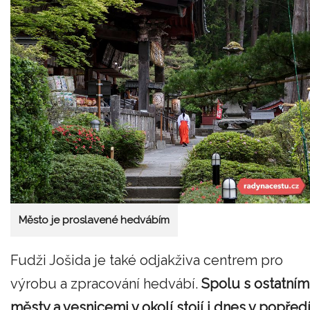
Město je proslavené hedvábím
Fudži Jošida je také odjakživa centrem pro
výrobu a zpracování hedvábí.
Spolu s ostatním
městy a vesnicemi v okolí stojí i dnes v popřed