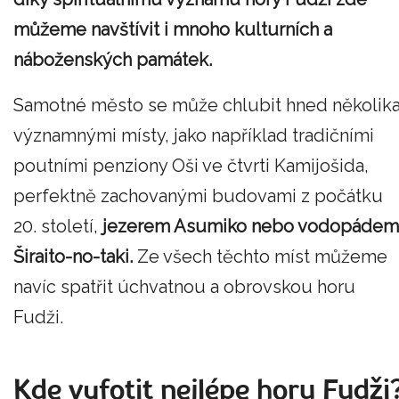
můžeme navštívit i mnoho kulturních a
náboženských památek.
Samotné město se může chlubit hned několik
významnými místy, jako například tradičními
poutními penziony Oši ve čtvrti Kamijošida,
perfektně zachovanými budovami z počátku
20. století,
jezerem Asumiko nebo vodopádem
Širaito-no-taki.
Ze všech těchto míst můžeme
navíc spatřit úchvatnou a obrovskou horu
Fudži.
Kde vyfotit nejlépe horu Fudži