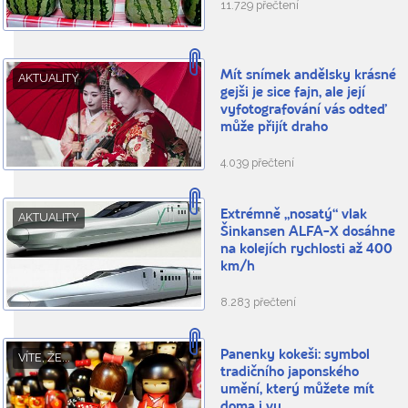
11.729 přečtení
Mít snímek andělsky krásné
AKTUALITY
gejši je sice fajn, ale její
vyfotografování vás odteď
může přijít draho
4.039 přečtení
Extrémně „nosatý“ vlak
AKTUALITY
Šinkansen ALFA-X dosáhne
na kolejích rychlosti až 400
km/h
8.283 přečtení
Panenky kokeši: symbol
VÍTE, ŽE...
tradičního japonského
umění, který můžete mít
doma i vy