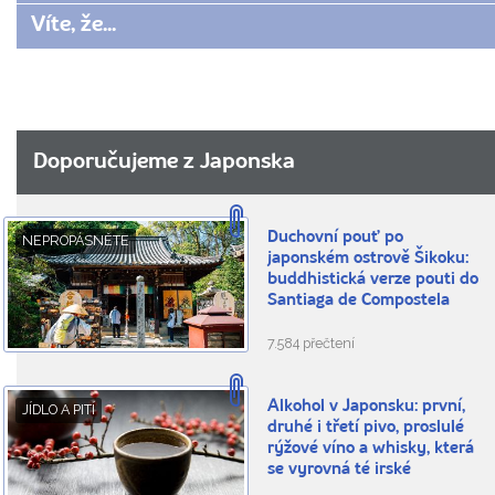
Víte, že...
Doporučujeme z Japonska
Duchovní pouť po
NEPROPÁSNĚTE
japonském ostrově Šikoku:
buddhistická verze pouti do
Santiaga de Compostela
7.584 přečtení
Alkohol v Japonsku: první,
JÍDLO A PITÍ
druhé i třetí pivo, proslulé
rýžové víno a whisky, která
se vyrovná té irské