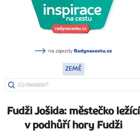
na zájezdy
Radynacestu.cz
ZEMĚ
Fudži Jošida: městečko ležící
v podhůří hory Fudži