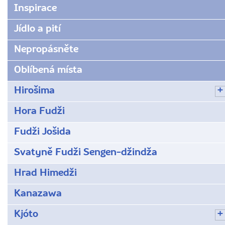
Inspirace
Jídlo a pití
Nepropásněte
Oblíbená místa
Hirošima
Hora Fudži
Fudži Jošida
Svatyně Fudži Sengen-džindža
Hrad Himedži
Kanazawa
Kjóto