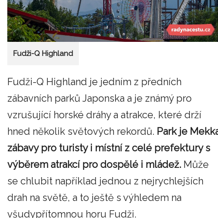
Fudži-Q Highland
Fudži-Q Highland je jedním z předních
zábavních parků Japonska a je známý pro
vzrušující horské dráhy a atrakce, které drží
hned několik světových rekordů.
Park je Mekk
zábavy pro turisty i místní z celé prefektury s
výběrem atrakcí pro dospělé i mládež.
Může
se chlubit například jednou z nejrychlejších
drah na světě, a to ještě s výhledem na
všudypřítomnou horu Fudži.