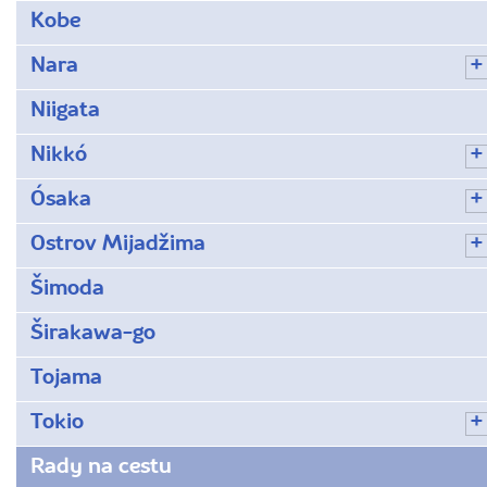
Kobe
Nara
Niigata
Nikkó
Ósaka
Ostrov Mijadžima
Šimoda
Širakawa-go
Tojama
Tokio
Rady na cestu