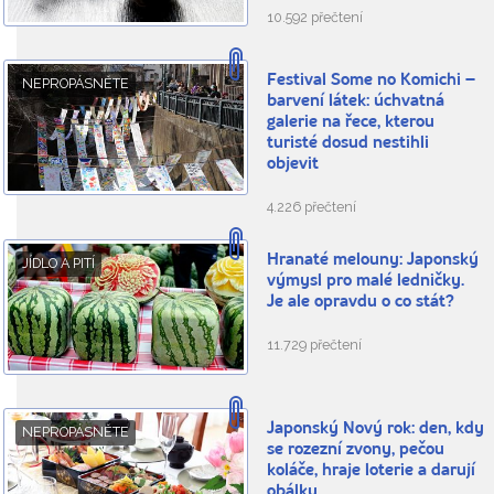
10.592 přečtení
Festival Some no Komichi –
NEPROPÁSNĚTE
barvení látek: úchvatná
galerie na řece, kterou
turisté dosud nestihli
objevit
4.226 přečtení
Hranaté melouny: Japonský
JÍDLO A PITÍ
výmysl pro malé ledničky.
Je ale opravdu o co stát?
11.729 přečtení
Japonský Nový rok: den, kdy
NEPROPÁSNĚTE
se rozezní zvony, pečou
koláče, hraje loterie a darují
obálky