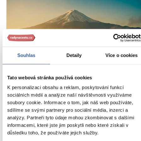
Souhlas
Detaily
Více o cookies
Oblíbená místa
Hora Fudži: posvátný symbol Japonska
Tato webová stránka používá cookies
43973 přečtení
K personalizaci obsahu a reklam, poskytování funkcí
sociálních médií a analýze naší návštěvnosti využíváme
soubory cookie. Informace o tom, jak náš web používáte,
sdílíme se svými partnery pro sociální média, inzerci a
analýzy. Partneři tyto údaje mohou zkombinovat s dalšími
informacemi, které jste jim poskytli nebo které získali v
důsledku toho, že používáte jejich služby.