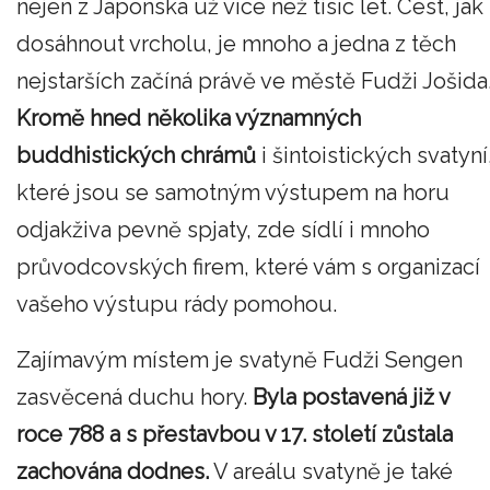
nejen z Japonska už více než tisíc let. Cest, jak
dosáhnout vrcholu, je mnoho a jedna z těch
nejstarších začíná právě ve městě Fudži Jošida
Kromě hned několika významných
buddhistických chrámů
i šintoistických svatyní
které jsou se samotným výstupem na horu
odjakživa pevně spjaty, zde sídlí i mnoho
průvodcovských firem, které vám s organizací
vašeho výstupu rády pomohou.
Zajímavým místem je svatyně Fudži Sengen
zasvěcená duchu hory.
Byla postavená již v
roce 788 a s přestavbou v 17. století zůstala
zachována dodnes.
V areálu svatyně je také