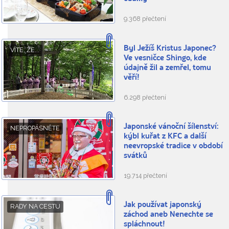
9.368 přečtení
Byl Ježíš Kristus Japonec?
VÍTE, ŽE...
Ve vesničce Shingo, kde
údajně žil a zemřel, tomu
věří!
6.298 přečtení
Japonské vánoční šílenství:
NEPROPÁSNĚTE
kýbl kuřat z KFC a další
neevropské tradice v období
svátků
19.714 přečtení
Jak používat japonský
RADY NA CESTU
záchod aneb Nenechte se
spláchnout!