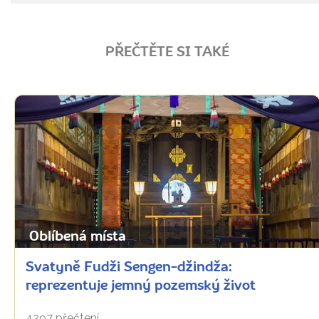
PŘEČTĚTE SI TAKÉ
Oblíbená místa
Svatyně Fudži Sengen-džindža:
reprezentuje jemný pozemský život
4297 přečtení