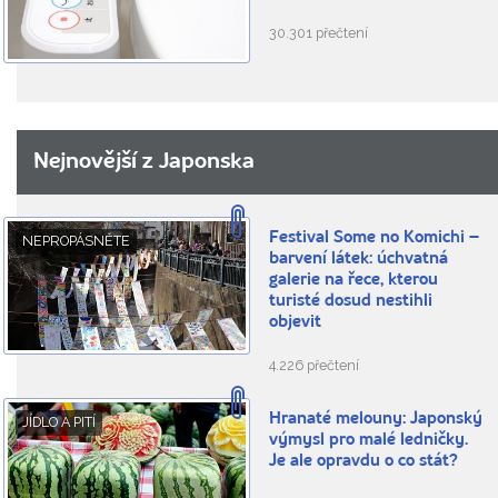
30.301 přečtení
Nejnovější z Japonska
Festival Some no Komichi –
NEPROPÁSNĚTE
barvení látek: úchvatná
galerie na řece, kterou
turisté dosud nestihli
objevit
4.226 přečtení
Hranaté melouny: Japonský
JÍDLO A PITÍ
výmysl pro malé ledničky.
Je ale opravdu o co stát?