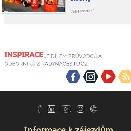
7.594 přečtení
INSPIRACE
JE DÍLEM PRŮVODCŮ A
ODBORNÍKŮ Z
RADYNACESTU.CZ
Informace k zájezdům