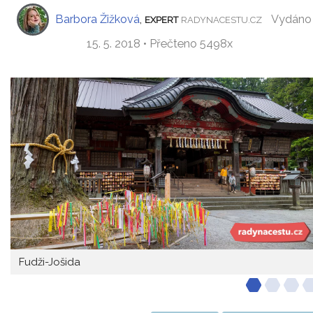
Barbora Žižková
,
Vydáno
EXPERT
RADYNACESTU.CZ
15. 5. 2018 • Přečteno 5498x
Fudži-Jošida