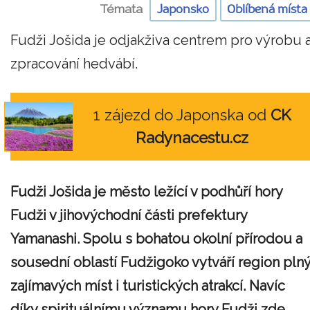
Témata
Japonsko
Oblíbená místa
Fudži Jošida je odjakživa centrem pro výrobu 
zpracování hedvábí.
1 zájezd do Japonska od
CK
Radynacestu.cz
Fudži Jošida je město ležící v podhůří hory
Fudži v jihovýchodní části prefektury
Yamanashi. Spolu s bohatou okolní přírodou a
sousední oblastí Fudžigoko vytváří region pln
zajímavých míst i turistických atrakcí. Navíc
díky spirituálnímu významu hory Fudži zde