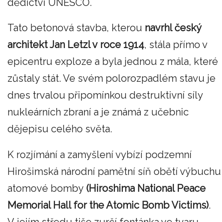
dědictví UNESCO.
Tato betonová stavba, kterou
navrhl český
architekt Jan Letzl v roce 1914
, stála přímo v
epicentru exploze a byla jednou z mála, které
zůstaly stát. Ve svém polorozpadlém stavu je
dnes trvalou připomínkou destruktivní síly
nukleárních zbraní a je známá z učebnic
dějepisu celého světa.
K rozjímání a zamyšlení vybízí podzemní
Hirošimská národní pamětní síň obětí výbuchu
atomové bomby
(Hiroshima National Peace
Memorial Hall for the Atomic Bomb Victims)
.
V jejím středu tiše zurčí fontánka ve tvaru