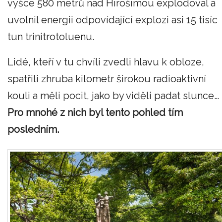
výšce 580 metrů nad Hirošimou explodoval a
uvolnil energii odpovídající explozi asi 15 tisíc
tun trinitrotoluenu.
Lidé, kteří v tu chvíli zvedli hlavu k obloze,
spatřili zhruba kilometr širokou radioaktivní
kouli a měli pocit, jako by viděli padat slunce…
Pro mnohé z nich byl tento pohled tím
posledním.