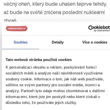
věčný oheň, který bude uhašen teprve tehdy,
až bude na světě zničena poslední nukleární
zbraň.
Jedním z těch nejdojímavějších památníků v
parku je tzv. Dětský památník míru (Children’s
Souhlas
Detaily
Více o cookies
Peace Monument).
Tvoří jej socha dívky, která
drží v rukou jeřába složeného z papíru
, za
Tato webová stránka používá cookies
kterou jsou vitríny se stovkami jeřábů origami.
K personalizaci obsahu a reklam, poskytování funkcí
sociálních médií a analýze naší návštěvnosti využíváme
Památník je inspirován osudem dívky Sadako
soubory cookie. Informace o tom, jak náš web používáte,
Sasaki, která pro svůj pohnutý příběh bývá
sdílíme se svými partnery pro sociální média, inzerci a
někdy nazývána „hirošimská Anne Franková“.
analýzy. Partneři tyto údaje mohou zkombinovat s dalšími
informacemi, které jste jim poskytli nebo které získali v
důsledku toho, že používáte jejich služby.
V době výbuchu bylo Sadako 11 let
– ničivou