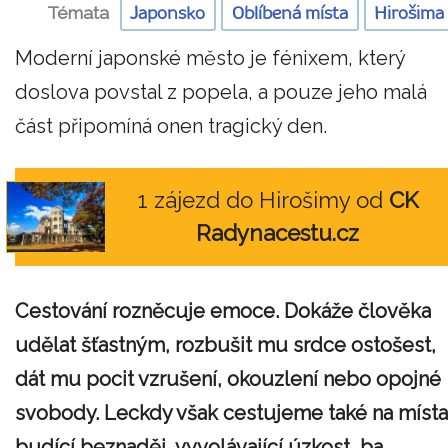
Témata
Japonsko
Oblíbená místa
Hirošima
Moderní japonské město je fénixem, který
doslova povstal z popela, a pouze jeho malá
část připomíná onen tragický den.
1 zájezd do Hirošimy od
CK
Radynacestu.cz
Cestování rozněcuje emoce. Dokáže člověka
udělat šťastným, rozbušit mu srdce ostošest,
dát mu pocit vzrušení, okouzlení nebo opojné
svobody. Leckdy však cestujeme také na místa
budící beznaděj, vyvolávající úzkost, ba