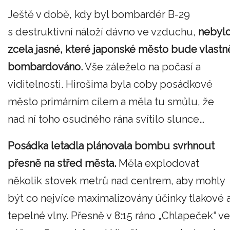
Ještě v době, kdy byl bombardér B-29
s destruktivní náloží dávno ve vzduchu,
nebyl
zcela jasné, které japonské město bude vlastn
bombardováno.
Vše záleželo na počasí a
viditelnosti. Hirošima byla coby posádkové
město primárním cílem a měla tu smůlu, že
nad ní toho osudného rána svítilo slunce…
Posádka letadla plánovala bombu svrhnout
přesně na střed města.
Měla explodovat
několik stovek metrů nad centrem, aby mohly
být co nejvíce maximalizovány účinky tlakové 
tepelné vlny. Přesně v 8:15 ráno „Chlapeček“ ve