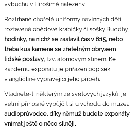
výbuchu v Hirošimě nalezeny.
Roztrhané ohořelé uniformy nevinných dětí,
roztavené obědové krabičky či sošky Buddhy,
hodinky, na nichž se zastavil čas v 8:15, nebo
třeba kus kamene se zřetelným obrysem
lidské postavy
, tzv. atomovým stínem. Ke
každému exponátu je přiřazen popisek
v angličtině vyprávějící jeho příběh.
Vládnete-li některým ze světových jazyků, je
velmi přínosné vypůjčit si u vchodu do muzea
audioprůvodce, díky němuž budete exponáty
vnímat ještě o něco silněji.