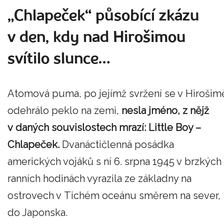
„Chlapeček
“
působící zkázu
v den, kdy nad Hirošimou
svítilo slunce…
Atomová puma, po jejímž svržení se v Hirošim
odehrálo peklo na zemi,
nesla jméno, z nějž
v daných souvislostech mrazí: Little Boy –
Chlapeček.
Dvanáctičlenná posádka
amerických vojáků s ní 6. srpna 1945 v brzkých
ranních hodinách vyrazila ze základny na
ostrovech v Tichém oceánu směrem na sever,
do Japonska.