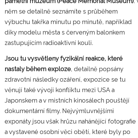
pamětní muzeum (Peace Memorial Museum)
. 
něm se detailně seznámíte s průběhem
výbuchu takřka minutu po minutě, například
díky modelu města s červeným balonkem
zastupujícím radioaktivní kouli.
Jsou tu vysvětleny fyzikální reakce, které
nastaly během exploze
, detailně popsány
zdravotní následky ozáření, expozice se tu
věnují také vývoji konfliktu mezi USA a
Japonskem a v místních kinosálech pouštějí
dokumentární filmy. Nejvýmluvnějšími
exponáty jsou však hrůzu nahánějící fotografie
a vystavené osobní věci obětí, které byly po