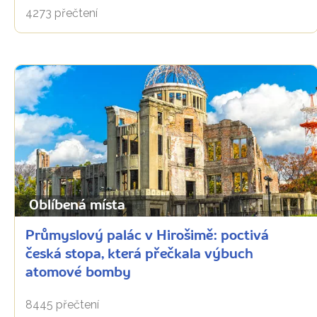
4273 přečtení
Oblíbená místa
Průmyslový palác v Hirošimě: poctivá
česká stopa, která přečkala výbuch
atomové bomby
8445 přečtení