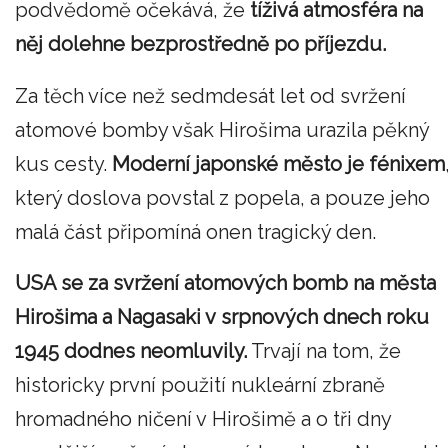
podvědomě očekává, že
tíživá atmosféra na
něj dolehne bezprostředně po příjezdu.
Za těch více než sedmdesát let od svržení
atomové bomby však Hirošima urazila pěkný
kus cesty.
Moderní japonské město je fénixem
který doslova povstal z popela, a pouze jeho
malá část připomíná onen tragický den.
USA se za svržení atomových bomb na města
Hirošima a Nagasaki v srpnových dnech roku
1945 dodnes neomluvily.
Trvají na tom, že
historicky první použití nukleární zbraně
hromadného ničení v Hirošimě a o tři dny