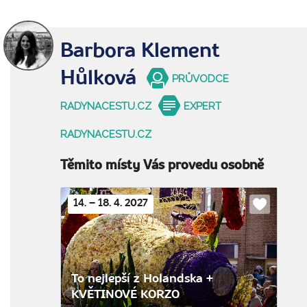
Barbora Klement
Hůlková
PRŮVODCE
RADYNACESTU.CZ
EXPERT
RADYNACESTU.CZ
Těmito místy Vás provedu osobně
14. – 18. 4. 2027
Do
oblíbenýc
To nejlepší z Holandska +
KVĚTINOVÉ KORZO