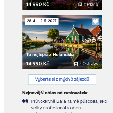
z Plzně
14 990 Kč
28. 4. – 2. 5. 2027
Do
oblíbenýc
To nejlepší z Holandska
z Ostravy
14 990 Kč
Vyberte si z mých 3 zájezdů
Nejnovější ohlas od cestovatele
Průvodkyně Bára na mě působila jako
velký profesionál v oboru