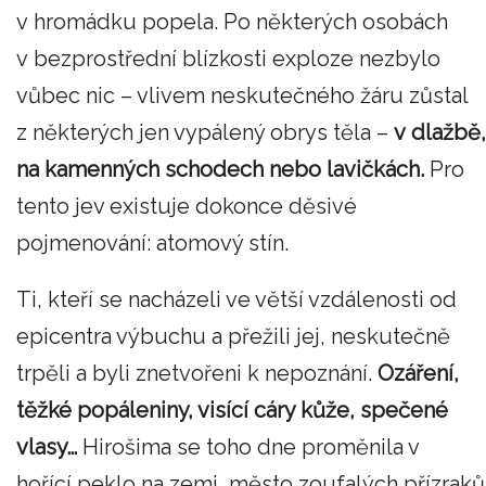
v hromádku popela. Po některých osobách
v bezprostřední blízkosti exploze nezbylo
vůbec nic – vlivem neskutečného žáru zůstal
z některých jen vypálený obrys těla –
v dlažbě,
na kamenných schodech nebo lavičkách.
Pro
tento jev existuje dokonce děsivé
pojmenování: atomový stín.
Ti, kteří se nacházeli ve větší vzdálenosti od
epicentra výbuchu a přežili jej, neskutečně
trpěli a byli znetvořeni k nepoznání.
Ozáření,
těžké popáleniny, visící cáry kůže, spečené
vlasy…
Hirošima se toho dne proměnila v
hořící peklo na zemi, město zoufalých přízraků