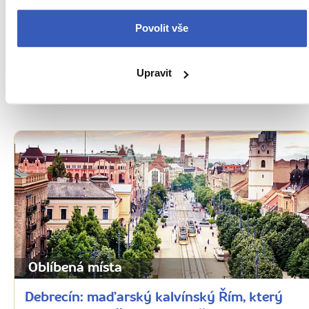
Oblíbená místa
Povolit vše
Budapešť: kráska na Dunaji
Upravit
43488 přečtení
Oblíbená místa
Debrecín: maďarský kalvínský Řím, který