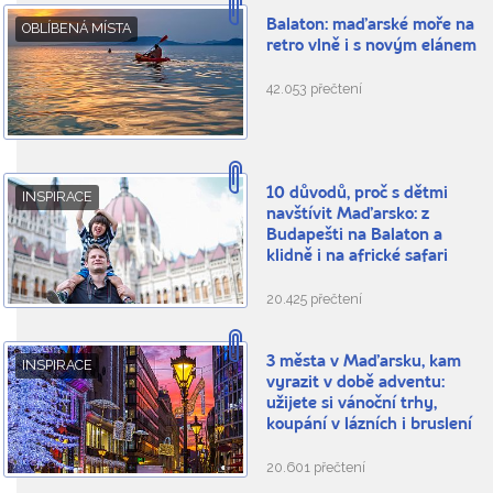
Balaton: maďarské moře na
OBLÍBENÁ MÍSTA
retro vlně i s novým elánem
42.053 přečtení
10 důvodů, proč s dětmi
INSPIRACE
navštívit Maďarsko: z
Budapešti na Balaton a
klidně i na africké safari
20.425 přečtení
3 města v Maďarsku, kam
INSPIRACE
vyrazit v době adventu:
užijete si vánoční trhy,
koupání v lázních i bruslení
20.601 přečtení