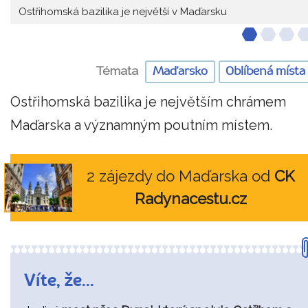
Ostřihomská bazilika je největší v Maďarsku
Témata
Maďarsko
Oblíbená místa
Ostřihomská bazilika je největším chrámem
Maďarska a významným poutním místem.
2 zájezdy do Maďarska od
CK
Radynacestu.cz
Víte, že...