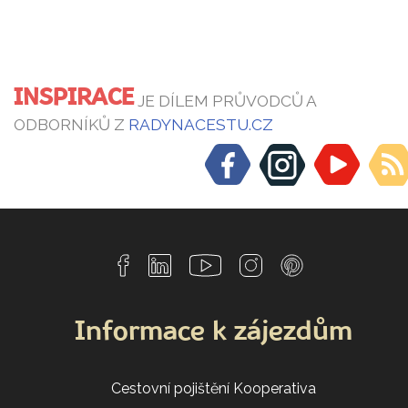
INSPIRACE
JE DÍLEM PRŮVODCŮ A
ODBORNÍKŮ Z
RADYNACESTU.CZ
Informace k zájezdům
Cestovní pojištění Kooperativa