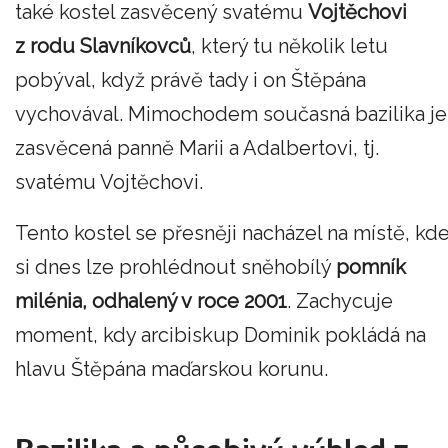
také kostel zasvěcený svatému
Vojtěchovi
z rodu Slavníkovců
, který tu několik letu
pobýval, když právě tady i on Štěpána
vychovával. Mimochodem současná bazilika je
zasvěcená panně Marii a Adalbertovi, tj.
svatému Vojtěchovi.
Tento kostel se přesněji nacházel na místě, kd
si dnes lze prohlédnout sněhobílý
pomník
milénia, odhalený v roce 2001
. Zachycuje
moment, kdy arcibiskup Dominik pokládá na
hlavu Štěpána maďarskou korunu.