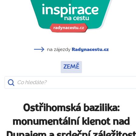
na zájezdy
Radynacestu.cz
ZEMĚ
Ostřihomská bazilika:
monumentální klenot nad
Dunajem a srdeční záležitos