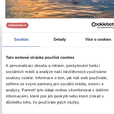
Oblíbená místa
Balaton: maďarské moře na retro vlně i s
Souhlas
Detaily
Více o cookies
novým elánem
42053 přečtení
Tato webová stránka používá cookies
K personalizaci obsahu a reklam, poskytování funkcí
sociálních médií a analýze naší návštěvnosti využíváme
soubory cookie. Informace o tom, jak náš web používáte,
sdílíme se svými partnery pro sociální média, inzerci a
analýzy. Partneři tyto údaje mohou zkombinovat s dalšími
informacemi, které jste jim poskytli nebo které získali v
důsledku toho, že používáte jejich služby.