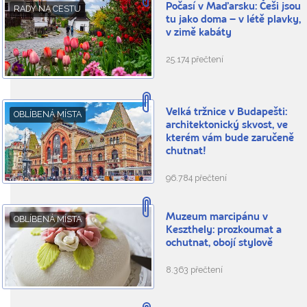
Počasí v Maďarsku: Češi jsou
RADY NA CESTU
tu jako doma – v létě plavky,
v zimě kabáty
25.174 přečtení
Velká tržnice v Budapešti:
OBLÍBENÁ MÍSTA
architektonický skvost, ve
kterém vám bude zaručeně
chutnat!
96.784 přečtení
Muzeum marcipánu v
OBLÍBENÁ MÍSTA
Keszthely: prozkoumat a
ochutnat, obojí stylově
8.363 přečtení