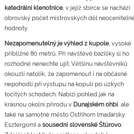
katedrální klenotnice
, v jejíž sbírce se nachází
obrovský počet mistrovských děl neoceniteln
hodnoty.
Nezapomenutelný je výhled z kupole
, vysoké
přibližně 80 metrů. Při návštěvě baziliky si ho
rozhodně nenechte ujít. Většinu návštěvníků
okouzlí natolik, že zapomenout i na občasné
nepohodlí při výstupu na kopuli po úzkých
točitých schodech. Nabízí pohled jak na
krásnou okolní přírodu v
Dunajském ohbí
, ale
také na samotné město Ostřihom (maďarsky
Esztergom) a
sousední slovenské Štúrovo
.