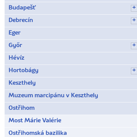
Budapešť
Debrecín
Eger
Győr
Hévíz
Hortobágy
Keszthely
Muzeum marcipánu v Keszthely
Ostřihom
Most Márie Valérie
Ostřihomská bazilika