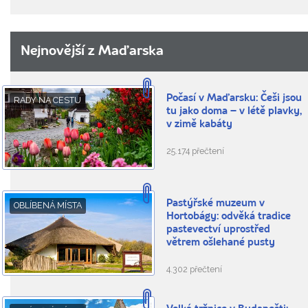
Nejnovější z Maďarska
Počasí v Maďarsku: Češi jsou
RADY NA CESTU
tu jako doma – v létě plavky,
v zimě kabáty
25.174 přečtení
Pastýřské muzeum v
OBLÍBENÁ MÍSTA
Hortobágy: odvěká tradice
pastevectví uprostřed
větrem ošlehané pusty
4.302 přečtení