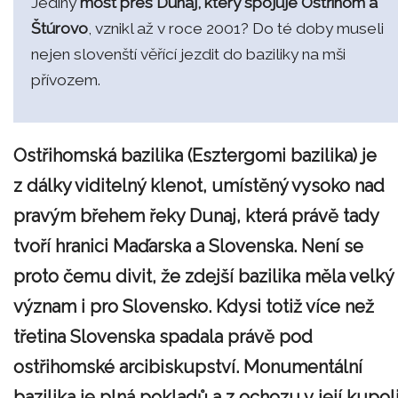
Jediný
most přes Dunaj, který spojuje Ostřihom a
Štúrovo
, vznikl až v roce 2001? Do té doby museli
nejen slovenští věřící jezdit do baziliky na mši
přívozem.
Ostřihomská bazilika (Esztergomi bazilika) je
z dálky viditelný klenot, umístěný vysoko nad
pravým břehem řeky Dunaj, která právě tady
tvoří hranici Maďarska a Slovenska. Není se
proto čemu divit, že zdejší bazilika měla velký
význam i pro Slovensko. Kdysi totiž více než
třetina Slovenska spadala právě pod
ostřihomské arcibiskupství. Monumentální
bazilika je plná pokladů a z ochozu v její kupol