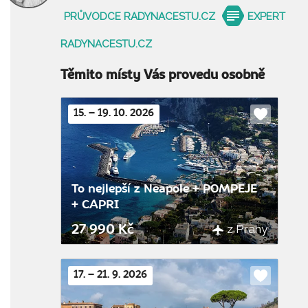
PRŮVODCE RADYNACESTU.CZ
EXPERT
RADYNACESTU.CZ
Těmito místy Vás provedu osobně
15. – 19. 10. 2026
Do
oblíbenýc
To nejlepší z Neapole + POMPEJE
+ CAPRI
z Prahy
27 990 Kč
17. – 21. 9. 2026
Do
oblíbenýc