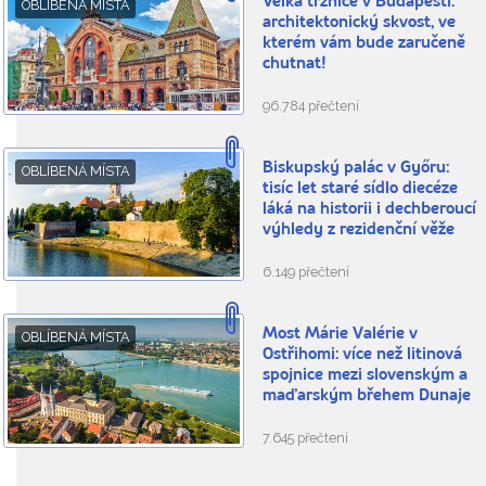
Velká tržnice v Budapešti:
OBLÍBENÁ MÍSTA
architektonický skvost, ve
kterém vám bude zaručeně
chutnat!
96.784 přečtení
Biskupský palác v Győru:
OBLÍBENÁ MÍSTA
tisíc let staré sídlo diecéze
láká na historii i dechberoucí
výhledy z rezidenční věže
6.149 přečtení
Most Márie Valérie v
OBLÍBENÁ MÍSTA
Ostřihomi: více než litinová
spojnice mezi slovenským a
maďarským břehem Dunaje
7.645 přečtení