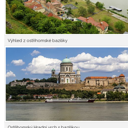
Výhled z ostřihomské baziliky
Ostřihomský Hradní vrch s bazilikou