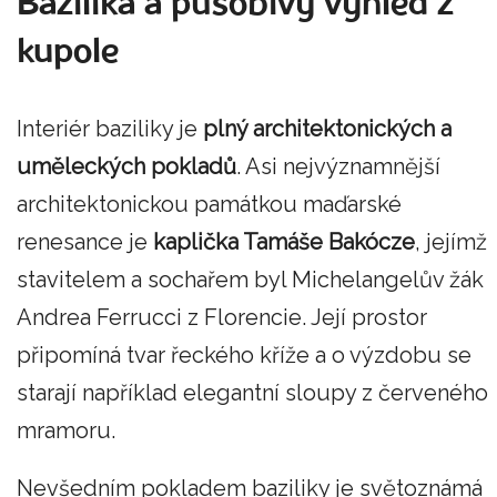
Bazilika a působivý výhled z
kupole
Interiér baziliky je
plný architektonických a
uměleckých pokladů
. Asi nejvýznamnější
architektonickou památkou maďarské
renesance je
kaplička Tamáše Bakócze
, jejímž
stavitelem a sochařem byl Michelangelův žák
Andrea Ferrucci z Florencie. Její prostor
připomíná tvar řeckého kříže a o výzdobu se
starají například elegantní sloupy z červeného
mramoru.
Nevšedním pokladem baziliky je světoznámá