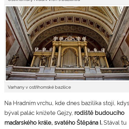
Varhany v ostřihomské bazilice
Na Hradním vrchu, kde dnes bazilika stojí, kdys
býval palác knížete Gejzy,
rodiště budoucího
maďarského krále, svatého Štěpána I.
Stával tu