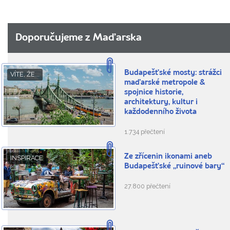
Doporučujeme z Maďarska
Budapešťské mosty: strážci
VÍTE, ŽE...
maďarské metropole &
spojnice historie,
architektury, kultur i
každodenního života
1.734 přečtení
Ze zřícenin ikonami aneb
INSPIRACE
Budapešťské „ruinové bary“
27.800 přečtení