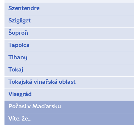
Szentendre
Szigliget
Šoproň
Tapolca
Tihany
Tokaj
Tokajská vinařská oblast
Visegrád
Počasí v Maďarsku
Víte, že...