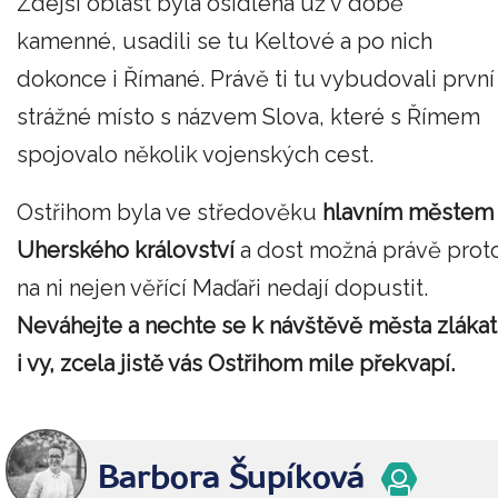
Zdejší oblast byla osídlena už v době
kamenné, usadili se tu Keltové a po nich
dokonce i Římané. Právě ti tu vybudovali první
strážné místo s názvem Slova, které s Římem
spojovalo několik vojenských cest.
Ostřihom byla ve středověku
hlavním městem
Uherského království
a dost možná právě prot
na ni nejen věřící Maďaři nedají dopustit.
Neváhejte a nechte se k návštěvě města zlákat
i vy, zcela jistě vás Ostřihom mile překvapí.
Barbora Šupíková