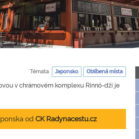
Témata
Japonsko
Oblíbená místa
udovou v chrámovém komplexu Rinnó-dži je
Japonska od
CK Radynacestu.cz