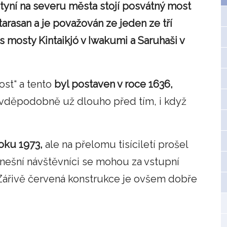
yní na severu města stojí posvátný most
utarasan a je považován ze jeden ze tří
 mosty Kintaikjó v Iwakumi a Saruhaši v
st“ a tento
byl postaven v roce 1636,
avděpodobně už dlouho před tím, i když
roku 1973,
ale na přelomu tisíciletí prošel
nešní návštěvníci se mohou za vstupní
 Zářivě červená konstrukce je ovšem dobře