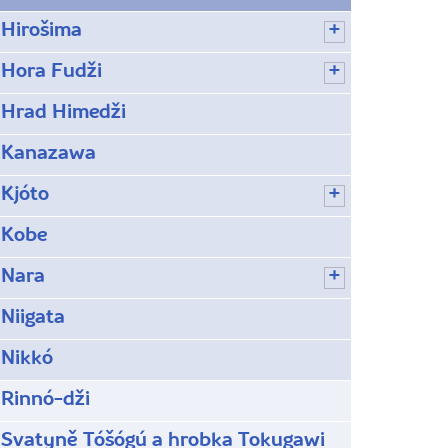
Hirošima
Hora Fudži
Hrad Himedži
Kanazawa
Kjóto
Kobe
Nara
Niigata
Nikkó
Rinnó-dži
Svatyně Tóšógú a hrobka Tokugawi