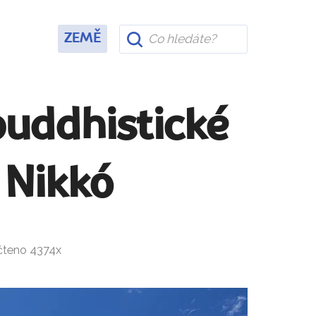
ZEMĚ
buddhistické
 Nikkó
ečteno 4374x