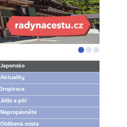
Japonsko
Aktuality
Inspirace
Jídlo a pití
Nepropásněte
Oblíbená místa