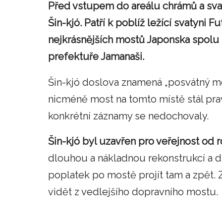
Před vstupem do areálu chrámů a svat
Šin-kjó. Patří k poblíž ležící svatyni F
nejkrásnějších mostů Japonska spolu s
prefektuře Jamanaši.
Šin-kjó doslova znamená „posvátný mo
nicméně most na tomto místě stál pr
konkrétní záznamy se nedochovaly.
Šin-kjó byl uzavřen pro veřejnost od 
dlouhou a nákladnou rekonstrukcí a d
poplatek po mostě projít tam a zpět.
vidět z vedlejšího dopravního mostu.