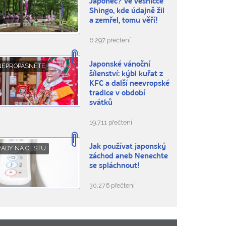
Japonec? Ve vesničce
Shingo, kde údajně žil
a zemřel, tomu věří!
6.297 přečtení
Japonské vánoční
NEPROPÁSNĚTE
šílenství: kýbl kuřat z
KFC a další neevropské
tradice v období
svátků
19.711 přečtení
Jak používat japonský
RADY NA CESTU
záchod aneb Nenechte
se spláchnout!
30.276 přečtení