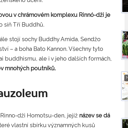
ženského učení.
ovou v chrámovém komplexu Rinnó-dži je
o síň Tří Buddhů.
J
le stojí sochy Buddhy Amida, Sendžo
ství – a boha Bato Kannon. Všechny tyto
i buddhismu, ale i v jeho dalších formách,
těv mnohých poutníků.
mauzoleum
 Rinno-dži Homotsu-den, jejíž
název se dá
teré vlastní sbírku významných kusů
V