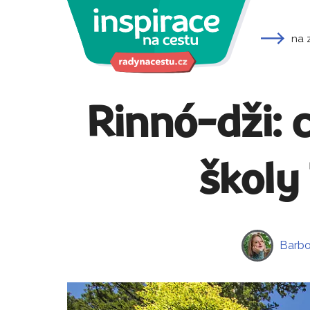
na 
Rinnó-dži: 
školy
Barbo