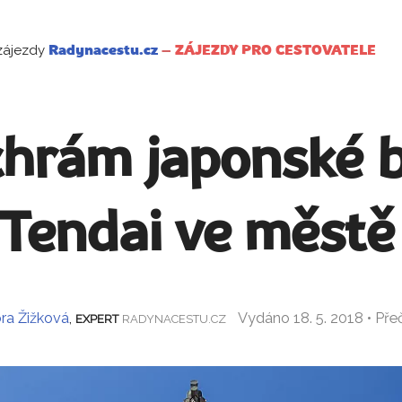
zájezdy
Radynacestu.cz
–
ZÁJEZDY PRO CESTOVATELE
chrám japonské 
 Tendai ve městě
ra Žižková
,
Vydáno 18. 5. 2018 • Př
EXPERT
RADYNACESTU.CZ