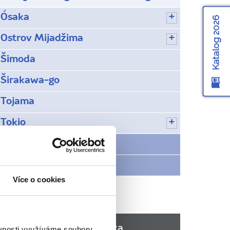
Ósaka
Katalog 2026
Ostrov Mijadžima
Šimoda
Širakawa-go
Tojama
Tokio
Rady na cestu
Víte, že...
Více o cookies
Doporučujeme z Japonska
ěvnosti využíváme soubory