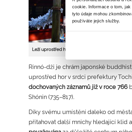
cookie. Informace o tom, jak
tyto údaje mohou zkombinovat
používáte jejich služby.
Leží uprostřed hor
Rinnó-dži je chrám japonské buddhisti
uprostřed hor v srdci prefektury Toch
dochovaných záznamů již v roce 766
b
Shónin (735–817).
Díky svému umístění daleko od města a
přitahovat další mnichy hledající klid