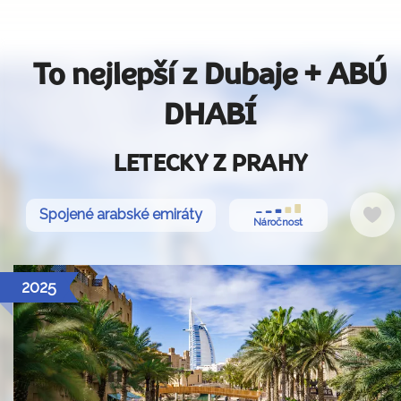
To nejlepší z Dubaje + ABÚ
DHABÍ
LETECKY Z PRAHY
Do
Spojené arabské emiráty
Náročnost
ob
2025