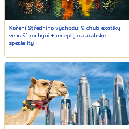
Koření Středního východu: 9 chutí exotiky
ve vaší kuchyni + recepty na arabské
speciality