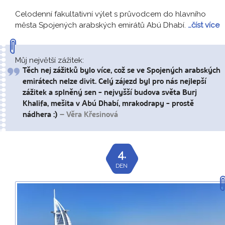
Celodenní fakultativní výlet s průvodcem do hlavního
města Spojených arabských emirátů Abú Dhabí.
…číst více
Můj největší zážitek:
Těch nej zážitků bylo více, což se ve Spojených arabských
emirátech nelze divit. Celý zájezd byl pro nás nejlepší
zážitek a splněný sen - nejvyšší budova světa Burj
Khalifa, mešita v Abú Dhabí, mrakodrapy - prostě
nádhera :)
– Věra Křesinová
4.
DEN