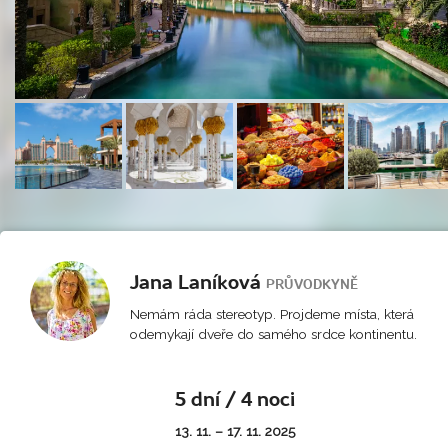
Jana Laníková
PRŮVODKYNĚ
Nemám ráda stereotyp. Projdeme místa, která
odemykají dveře do samého srdce kontinentu.
5 dní / 4 noci
13. 11. – 17. 11. 2025