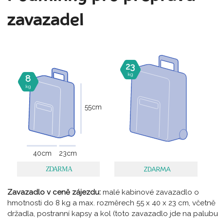
zavazadel
23
kg
8
kg
55
cm
40
cm
23
cm
Zavazadlo v ceně zájezdu:
malé kabinové zavazadlo o
hmotnosti do 8 kg a max. rozměrech 55 x 40 x 23 cm, včetně
držadla, postranní kapsy a kol (toto zavazadlo jde na palubu