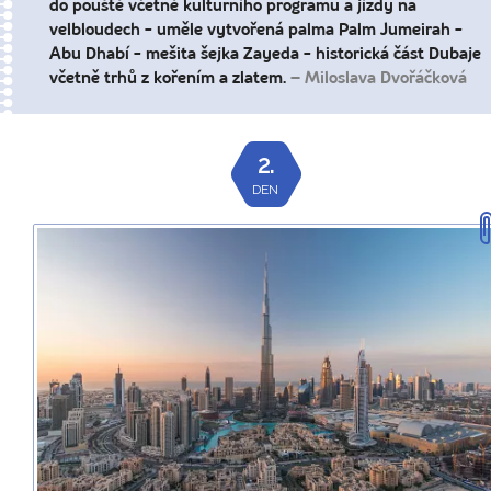
do pouště včetně kulturního programu a jízdy na
velbloudech - uměle vytvořená palma Palm Jumeirah -
Abu Dhabí - mešita šejka Zayeda - historická část Dubaje
včetně trhů z kořením a zlatem.
– Miloslava Dvořáčková
2.
DEN