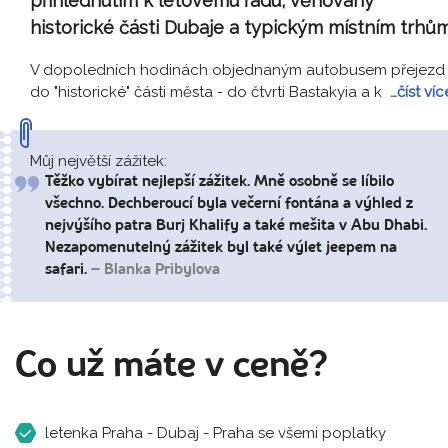
přihlédnutím k letovému řádu, věnovaný
historické části Dubaje a typickým místním trhům
V dopoledních hodinách objednaným autobusem přejezd
do "historické" části města - do čtvrti Bastakyia a k
…číst víc
Můj největší zážitek:
Těžko vybírat nejlepší zážitek. Mně osobně se líbilo
všechno. Dechberoucí byla večerní fontána a výhled z
nejvýšího patra Burj Khalify a také mešita v Abu Dhabi.
Nezapomenutelný zážitek byl také výlet jeepem na
safari.
– Blanka Pribylova
Co už máte v ceně?
letenka Praha - Dubaj - Praha se všemi poplatky