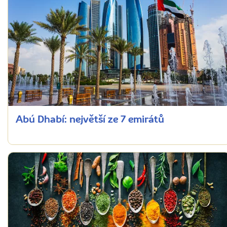
Abú Dhabí: největší ze 7 emirátů