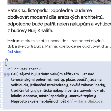
Pátek 14. listopadu:
Dopoledne budeme
obdivovat moderní díla arabských architektů,
odpoledne bude patřit nejen nákupům a vyhlídc
z budovy Burj Khalifa.
Místním metrem se přesuneme do ultramoderní obytné
dubajské čtvrti Dubai Marina, kde budeme obdivovat díla,
číst více
Můj největší zážitek:
Celý zájezd byl jedním velkým zážitkem - let nad
teheránskými pohořími, mešity, pláže, poušť, jízda na
velbloudu, jedinečné mrakodrapy, skvělé zábavní parky,
tradiční trhy, gigantická nákupní centra, závodní okruh,
lokální doprava, místní speciality, únorové teploty.
Naprosto skvěle naplněných pět dní.
– Hana Blažková