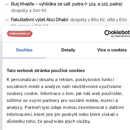
Burj Khalifa – vyhlídka ze 148. patra (+ 124. a 125. patra)
:
dospělý 4 000 Kč
Fakultativní výlet Abú Dhabí
: dospělý 1 860 Kč, dítě 1 670
Kč, senior 1 670 Kč
Podrobnosti ke vstupnému
Souhlas
Detaily
Více o cookies
Vstupné na místě
Tato webová stránka používá cookies
Orientační ceny vstupenek na atrakce, které můžete v rámci
K personalizaci obsahu a reklam, poskytování funkcí
programu či mimo program absolvovat, ovšem lze je zakoupi
sociálních médií a analýze naší návštěvnosti využíváme
pouze na místě.
soubory cookie. Informace o tom, jak náš web používáte,
sdílíme se svými partnery pro sociální média, inzerci a
vláček na Palm Jumeirah: 20 AED (jednosměrná
analýzy. Partneři tyto údaje mohou zkombinovat s dalšími
jízdenka)
informacemi, které jste jim poskytli nebo které získali v
aquapark v hotelu Atlantis na Palm Jumeirah: 315 AED
důsledku toho, že používáte jejich služby.
Ferrari world (základní vstupné): 345 AED
Mall of the Emirates – 2hodinový vstup na lyžování: 250