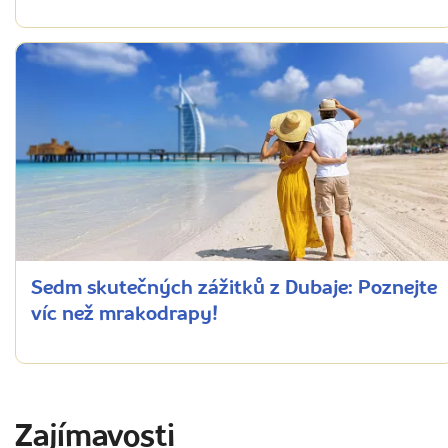
Sedm skutečných zážitků z Dubaje: Poznejte
víc než mrakodrapy!
Zajímavosti