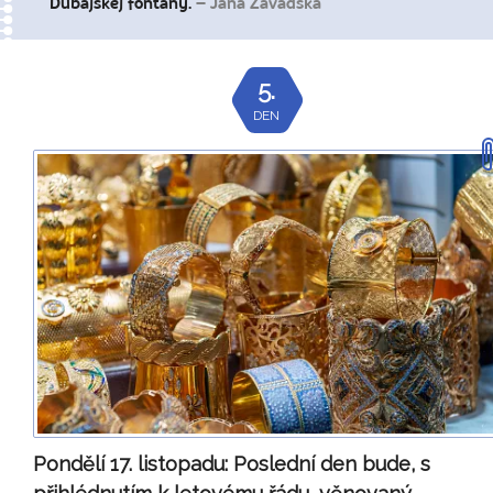
Dubajskej fontány.
– Jana Závadská
5.
DEN
Pondělí 17. listopadu:
Poslední den bude, s