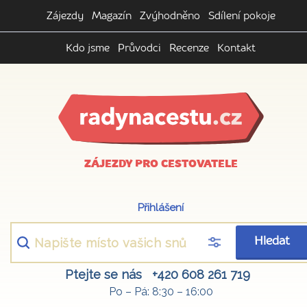
Zájezdy
Magazín
Zvýhodněno
Sdílení pokoje
Kdo jsme
Průvodci
Recenze
Kontakt
ZÁJEZDY PRO CESTOVATELE
Přihlášení
Hledat
Ptejte se nás
+420 608 261 719
Po – Pá: 8:30 – 16:00