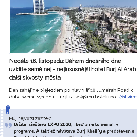
Neděle 16. listopadu:
Během dnešního dne
uvidíte samá nej - nejluxusnější hotel Burj Al Arab 
další skvosty města.
Den zahájíme přejezdem po hlavní třídě Jumeirah Road k
dubajskému symbolu - nejluxusnějšímu hotelu na
…číst více
Můj největší zážitek:
Určite návšteva EXPO 2020, i keď sme to nemali v
programe. A taktiež návšteva Burj Khalify a predstavenie