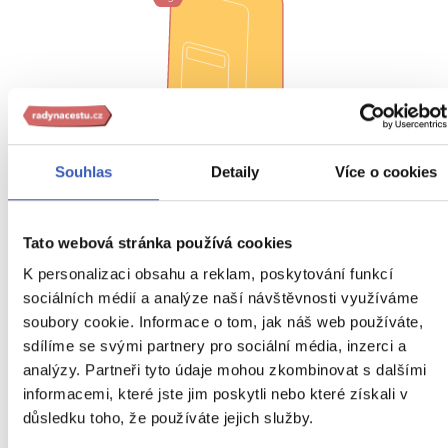
Souhlas
Detaily
Více o cookies
Zavazadlo v ceně zájezdu:
kabinové zavazadlo o rozměrec
Tato webová stránka používá cookies
40 x 30 x 20 cm (tato zavazadla patří na palubu letadla,
K personalizaci obsahu a reklam, poskytování funkcí
rozměry jsou včetně držadla, postranní kapsy a koleček)
sociálních médií a analýze naší návštěvnosti využíváme
soubory cookie. Informace o tom, jak náš web používáte,
Zavazadlo v ceně zájezdu:
odbavované zavazadlo o
hmotnosti do 10 kg (toto zavazadlo bude odbaveno do
sdílíme se svými partnery pro sociální média, inzerci a
podpalubí)
analýzy. Partneři tyto údaje mohou zkombinovat s dalšími
informacemi, které jste jim poskytli nebo které získali v
Zavazadlo za příplatek 2 300 Kč:
odbavované zavazadlo o
důsledku toho, že používáte jejich služby.
hmotnosti do 20 kg (toto zavazadlo bude odbaveno do