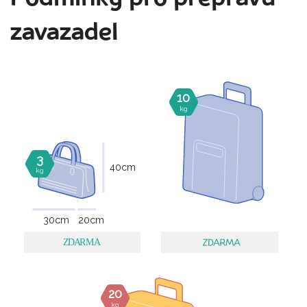
zavazadel
10
kg
3
40
cm
kg
30
cm
20
cm
20
kg