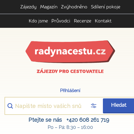
Zájezdy
Magazín
Zvýhodněno
Sdílení pokoje
Kdo jsme
Průvodci
Recenze
Kontakt
ZÁJEZDY PRO CESTOVATELE
Přihlášení
Hledat
Ptejte se nás
+420 608 261 719
Po – Pá: 8:30 – 16:00