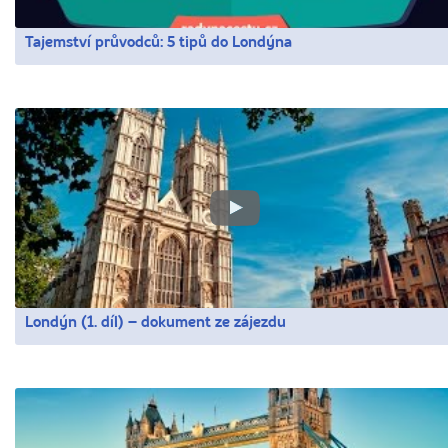
Tajemství průvodců: 5 tipů do Londýna
Londýn (1. díl) – dokument ze zájezdu