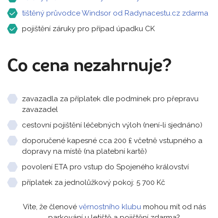
tištěný průvodce Windsor od Radynacestu.cz zdarma
pojištění záruky pro případ úpadku CK
Co cena nezahrnuje?
zavazadla za příplatek dle podmínek pro přepravu
zavazadel
cestovní pojištění léčebných výloh (není-li sjednáno)
doporučené kapesné cca 200 ₤ včetně vstupného a
dopravy na místě (na platební kartě)
povolení ETA pro vstup do Spojeného království
příplatek za jednolůžkový pokoj: 5 700 Kč
Víte, že členové
věrnostního klubu
mohou mít od nás
parkování u letiště a pojištění zdarma?