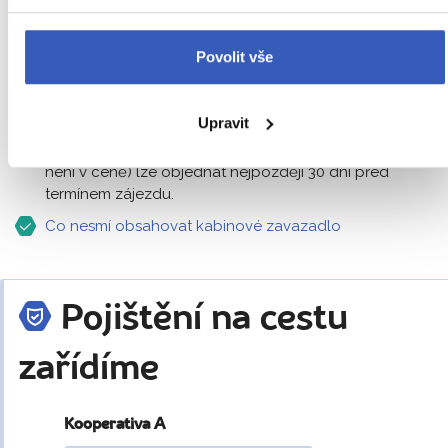
podpalubí)
Podmínky vždy platí pro jednoho cestujícího, pokud není
Povolit vše
uvedeno jinak.
Hmotnosti zavazadel nelze sčítat.
Upravit
Každý pasažér musí mít své vlastní zavazadlo dle
uvedených podmínek. Zavazadlo k odbavení (pokud
není v ceně) lze objednat nejpozději 30 dní před
termínem zájezdu.
Co nesmí obsahovat kabinové zavazadlo
Pojištění na cestu
zařídíme
Kooperativa A