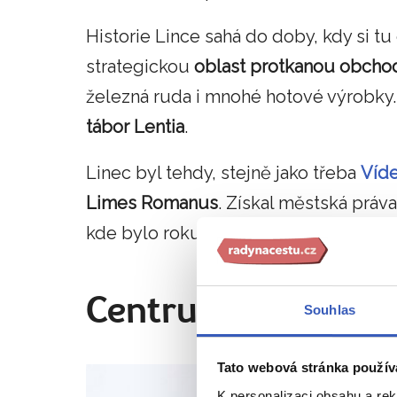
Historie Lince sahá do doby, kdy si tu 
strategickou
oblast protkanou obcho
železná ruda i mnohé hotové výrobky. S
tábor Lentia
.
Linec byl tehdy, stejně jako třeba
Víd
Limes Romanus
. Získal městská práva
kde bylo roku 1785 ustanoveno
bisku
Centrum dýchá hist
Souhlas
Tato webová stránka použív
K personalizaci obsahu a re