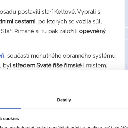
osadu postavili staří Keltové. Vybrali si
dními cestami
, po kterých se vozila sůl,
taří Římané si tu pak založili
opevněný
eň
, součástí mohutného obranného systému
, byl
středem Svaté říše římské
i místem,
pství
.
orií
Detaily
á cookies
klam, poskytování funkcí sociálních médií a analýze naší návšt