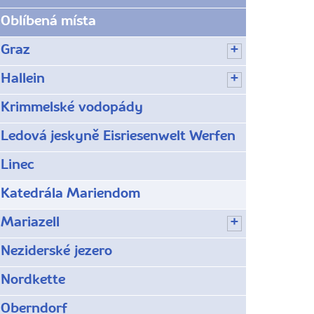
Oblíbená místa
Graz
Hallein
Krimmelské vodopády
Ledová jeskyně Eisriesenwelt Werfen
Linec
Katedrála Mariendom
Mariazell
Neziderské jezero
Nordkette
Oberndorf