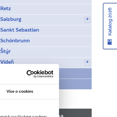
Retz
Katalog 2026
Salzburg
Sankt Sebastian
Schönbrunn
Štýr
Vídeň
Počasí v Rakousku
Víte, že...
Více o cookies
Doporučujeme z Rakouska
ěvnosti využíváme soubory