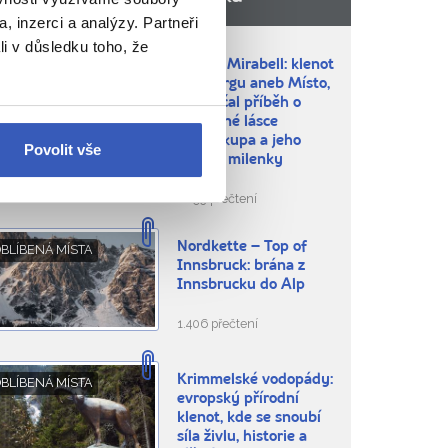
, inzerci a analýzy. Partneři
li v důsledku toho, že
Zámek Mirabell: klenot
ÍTE, ŽE...
Salzburgu aneb Místo,
kde začal příběh o
zakázané lásce
arcibiskupa a jeho
Povolit vše
plodné milenky
2.193 přečtení
Nordkette – Top of
BLÍBENÁ MÍSTA
Innsbruck: brána z
Innsbrucku do Alp
1.406 přečtení
Krimmelské vodopády:
BLÍBENÁ MÍSTA
evropský přírodní
klenot, kde se snoubí
síla živlu, historie a