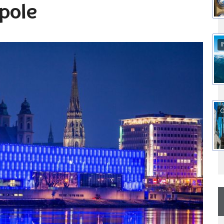
pole
I
O