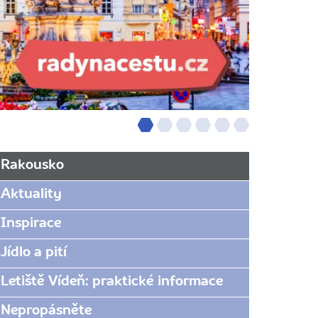
Rakousko
Aktuality
Inspirace
Jídlo a pití
Letiště Vídeň: praktické informace
Nepropásněte