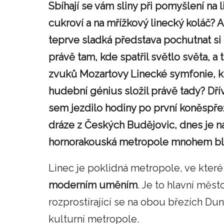
Sbíhají se vám sliny při pomyšlení na 
cukroví a na mřížkový linecký koláč? A
teprve sladká představa pochutnat si
právě tam, kde spatřil světlo světa, a 
zvuků Mozartovy Linecké symfonie, k
hudební génius složil právě tady? Dří
sem jezdilo hodiny po první koněspř
dráze z Českých Budějovic, dnes je n
hornorakouská metropole mnohem blíž.
Linec je poklidná metropole, ve kter
moderním uměním
. Je to hlavní měs
rozprostírající se na obou březích D
kulturní metropole.