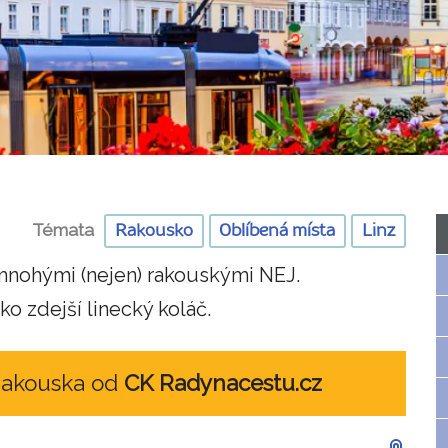
Témata
Rakousko
Oblíbená místa
Linz
 mnohými (nejen) rakouskými NEJ.
ko zdejší linecký koláč.
Rakouska od
CK Radynacestu.cz