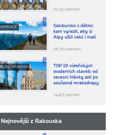
20.433 přečtení
Salcbursko s dětmi:
NSPIRACE
kam vyrazit, aby si
Alpy užili velcí i malí
28.360 přečtení
TOP 10 vídeňských
BLÍBENÁ MÍSTA
moderních staveb: od
secesní hlávky zelí po
současné mrakodrapy
24.467 přečtení
Nejnovější z Rakouska