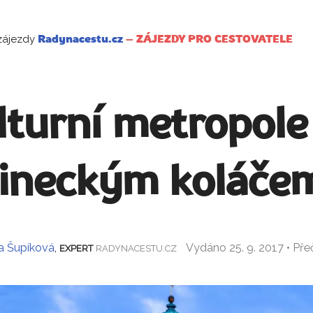
zájezdy
Radynacestu.cz
–
ZÁJEZDY PRO CESTOVATELE
ulturní metropole
lineckým koláče
a Šupíková
,
Vydáno 25. 9. 2017 • Př
EXPERT
RADYNACESTU.CZ