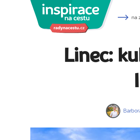
na 
Linec: k
Barbor