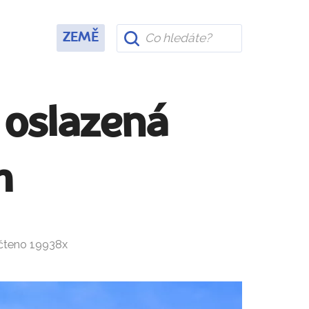
ZEMĚ
 oslazená
m
ečteno 19938x