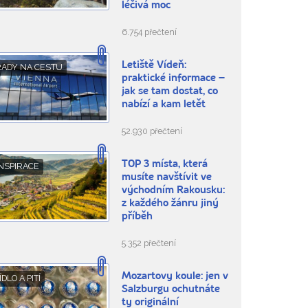
léčivá moc
6.754 přečtení
Letiště Vídeň:
RADY NA CESTU
praktické informace –
jak se tam dostat, co
nabízí a kam letět
52.930 přečtení
TOP 3 místa, která
NSPIRACE
musíte navštívit ve
východním Rakousku:
z každého žánru jiný
příběh
5.352 přečtení
Mozartovy koule: jen v
ÍDLO A PITÍ
Salzburgu ochutnáte
ty originální