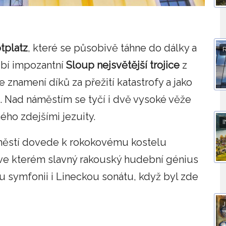
tplatz
, které se působivě táhne do dálky a
obí impozantní
Sloup nejsvětější trojice
z
 znamení díků za přežití katastrofy a jako
. Nad náměstím se tyčí i dvě vysoké věže
ho zdejšími jezuity.
I
náměstí dovede k rokokovému kostelu
 ve kterém slavný rakouský hudební génius
ou symfonii i Lineckou sonátu, když byl zde
J