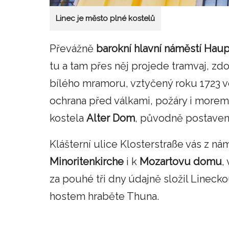
Linec je město plné kostelů
Převážně
barokní hlavní náměstí Haup
tu a tam přes něj projede tramvaj, zd
bílého mramoru, vztyčený roku 1723 ve
ochrana před válkami, požáry i morem
kostela
Alter Dom
, původně postavené
Klášterní ulice Klosterstraße vás z 
Minoritenkirche
i k
Mozartovu domu
,
za pouhé tři dny údajně složil Lineck
hostem hraběte Thuna.