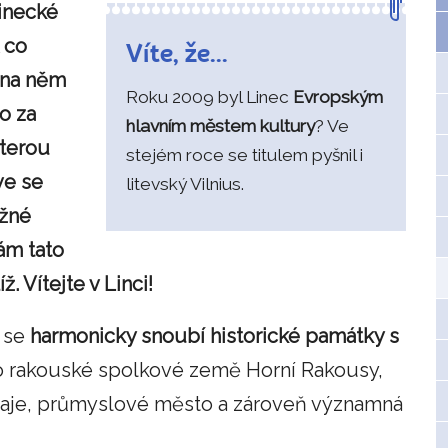
linecké
 co
Víte, že...
 na něm
Roku 2009 byl Linec
Evropským
to za
hlavním městem kultury
? Ve
terou
stejém roce se titulem pyšnil i
ve se
litevský Vilnius.
ežné
ám tato
 Vítejte v Linci!
é se
harmonicky snoubí historické památky s
to rakouské spolkové země Horní Rakousy,
unaje, průmyslové město a zároveň významná