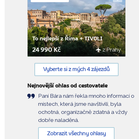
Do
oblíbenýc
To nejlepší z Říma + TIVOLI
z Prahy
24 990 Kč
Vyberte si z mých 4 zájezdů
Nejnovější ohlas od cestovatele
Paní Bára nám řekla mnoho informací o
místech, která jsme navštívili, byla
ochotná, organizačně zdatná a vždy
dobře naladěná.
Zobrazit všechny ohlasy