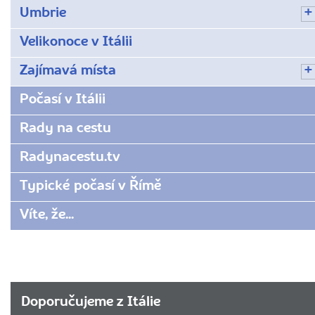
Umbrie
Velikonoce v Itálii
Zajímavá místa
Počasí v Itálii
Rady na cestu
Radynacestu.tv
Typické počasí v Římě
Víte, že...
Doporučujeme z Itálie