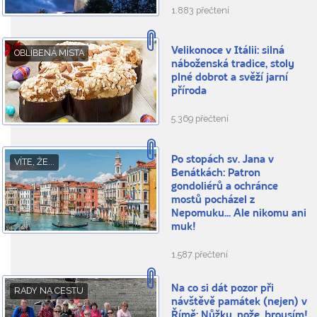
1.883 přečtení
Velikonoce v Itálii: silná
OBLÍBENÁ MÍSTA
náboženská tradice, stoly
plné dobrot a svěží jarní
příroda
5.369 přečtení
Po stopách sv. Jana v
VÍTE, ŽE...
Benátkách: Patron
gondoliérů a ochránce
mostů pocházel z
Nepomuku... Ale nikomu ani
muk!
1.587 přečtení
Na co si dát pozor při
RADY NA CESTU
návštěvě památek (nejen) v
Římě: Nůžky, nože, brousím!