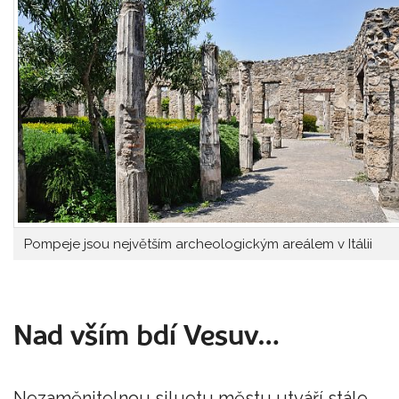
Pompeje jsou největším archeologickým areálem v Itálii
Nad vším bdí Vesuv…
Nezaměnitelnou siluetu městu utváří stále