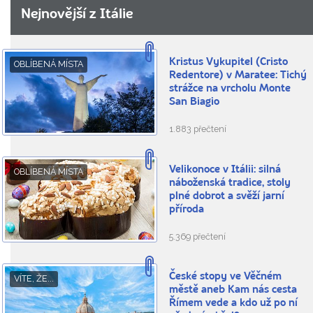
Nejnovější z Itálie
Kristus Vykupitel (Cristo
OBLÍBENÁ MÍSTA
Redentore) v Maratee: Tichý
strážce na vrcholu Monte
San Biagio
1.883 přečtení
Velikonoce v Itálii: silná
OBLÍBENÁ MÍSTA
náboženská tradice, stoly
plné dobrot a svěží jarní
příroda
5.369 přečtení
České stopy ve Věčném
VÍTE, ŽE...
městě aneb Kam nás cesta
Římem vede a kdo už po ní