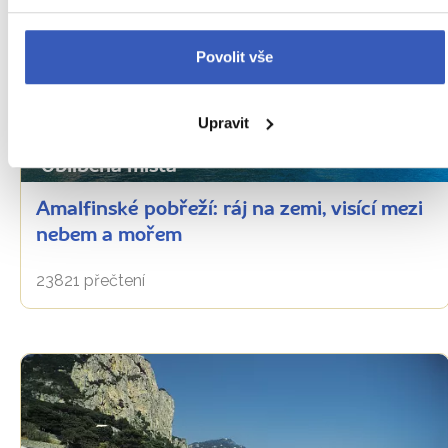
Povolit vše
Upravit
Oblíbená místa
Amalfinské pobřeží: ráj na zemi, visící mezi
nebem a mořem
23821 přečtení