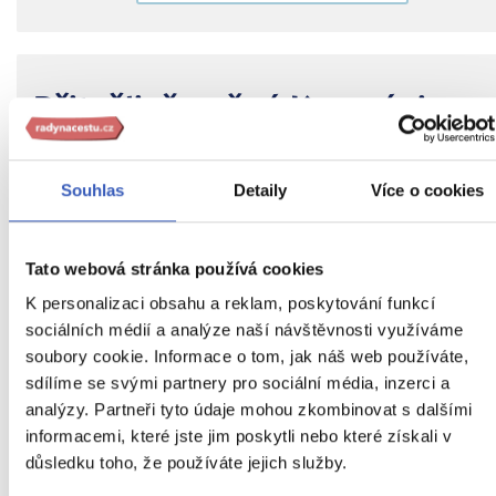
Přitažlivě pyšná Kampánie
Vyberte si jeden z našich
7 zájezdů do
Kampánie
Souhlas
Detaily
Více o cookies
Zájezdy do Kampánie
Tato webová stránka používá cookies
Nejbližší volný zájezd
již 30. září
K personalizaci obsahu a reklam, poskytování funkcí
sociálních médií a analýze naší návštěvnosti využíváme
soubory cookie. Informace o tom, jak náš web používáte,
sdílíme se svými partnery pro sociální média, inzerci a
PŘEČTĚTE SI TAKÉ
analýzy. Partneři tyto údaje mohou zkombinovat s dalšími
informacemi, které jste jim poskytli nebo které získali v
důsledku toho, že používáte jejich služby.