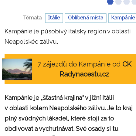
Témata
Itálie
Oblíbená místa
Kampánie
Kampánie je působivý italský region v oblasti
Neapolskéo zálivu.
7 zájezdů do Kampánie od
CK
Radynacestu.cz
Kampánie je „šťastná krajina“ v jižní Itálii
v oblasti kolem Neapolského zálivu. Je to kraj
plný svůdných lákadel, které stojí za to
obdivovat a vychutnávat. Své osady si tu