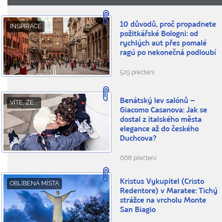
10 důvodů, proč propadnete
INSPIRACE
požitkářské Bologni: od
rychlých aut přes pomalé
ragú po nekonečná podloubí
529 přečtení
Benátský lev salónů –
VÍTE, ŽE...
Giacomo Casanova: Jak se
dostal z italského města
elegance až do českého
Duchcova?
668 přečtení
Kristus Vykupitel (Cristo
OBLÍBENÁ MÍSTA
Redentore) v Maratee: Tichý
strážce na vrcholu Monte
San Biagio