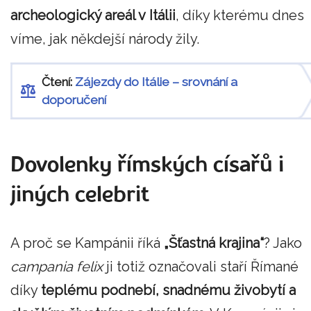
archeologický areál v Itálii
, díky kterému dnes
víme, jak někdejší národy žily.
Čtení:
Zájezdy do Itálie – srovnání a
doporučení
Dovolenky římských císařů i
jiných celebrit
A proč se Kampánii říká
„Šťastná krajina“
? Jako
campania felix
ji totiž označovali staří Římané
díky
teplému podnebí, snadnému živobytí a