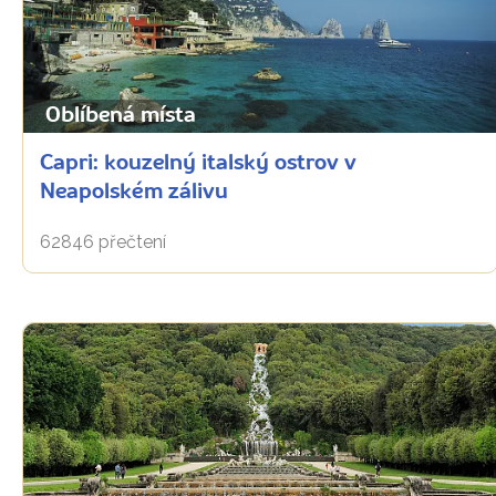
Oblíbená místa
Capri: kouzelný italský ostrov v
Neapolském zálivu
62846 přečtení