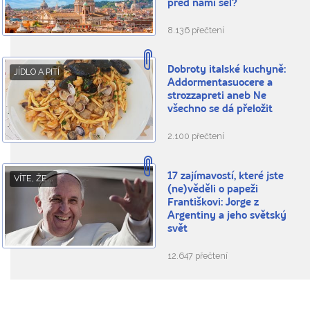
před námi šel?
8.136 přečtení
Dobroty italské kuchyně:
JÍDLO A PITÍ
Addormentasuocere a
strozzapreti aneb Ne
všechno se dá přeložit
2.100 přečtení
17 zajímavostí, které jste
VÍTE, ŽE...
(ne)věděli o papeži
Františkovi: Jorge z
Argentiny a jeho světský
svět
12.647 přečtení