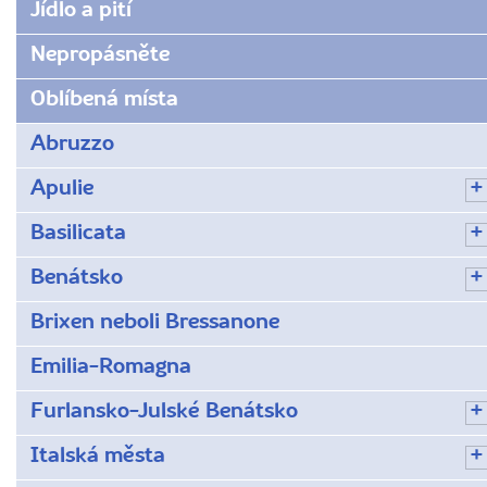
Jídlo a pití
Nepropásněte
Oblíbená místa
Abruzzo
Apulie
Basilicata
Benátsko
Brixen neboli Bressanone
Emilia-Romagna
Furlansko-Julské Benátsko
Italská města