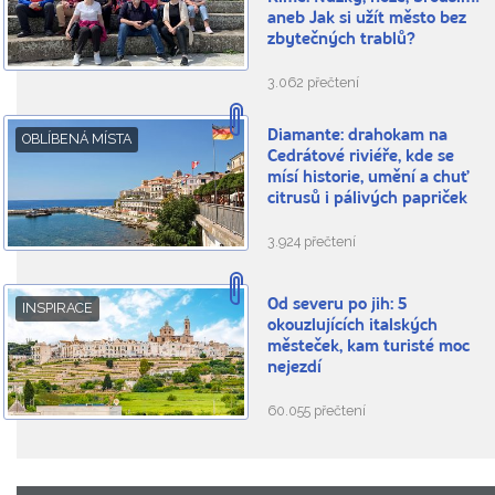
aneb Jak si užít město bez
zbytečných trablů?
3.062 přečtení
Diamante: drahokam na
OBLÍBENÁ MÍSTA
Cedrátové riviéře, kde se
mísí historie, umění a chuť
citrusů i pálivých papriček
3.924 přečtení
Od severu po jih: 5
INSPIRACE
okouzlujících italských
městeček, kam turisté moc
nejezdí
60.055 přečtení