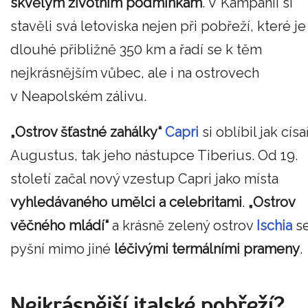
skvělým životním podmínkám
. V Kampánii si
stavěli svá letoviska nejen při pobřeží, které je
dlouhé přibližně 350 km a řadí se k těm
nejkrásnějším vůbec, ale i na ostrovech
v Neapolském zálivu.
„Ostrov šťastné zahálky“
Capri
si oblíbil jak císa
Augustus, tak jeho nástupce Tiberius. Od 19.
století začal nový vzestup Capri jako místa
vyhledávaného umělci a celebritami
.
„Ostrov
věčného mládí“
a krásně zelený ostrov
Ischia
s
pyšní mimo jiné
léčivými termálními prameny
.
Nejkrásnější italské pobřeží?