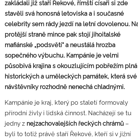
zakládali již staří Řekové, římští císaři si zde
stavěli svá honosná letoviska a i současné
celebrity sem rády jezdí na letní dovolenou. N
protější straně mince pak stojí jihoitalské
mafiánské „podsvětí“ a neustálá hrozba
sopečného výbuchu. Kampánie je velmi
působivá krajina s okouzlujícím pobřežím plná
historických a uměleckých památek, která své
návštěvníky rozhodně nenechá chladnými.
Kampánie je kraj, který po staletí formovaly
přírodní živly i lidská činnost. Nacházejí se tu
jedny z
nejzachovalejších řeckých chrámů
–
byli to totiž právě staří Řekové, kteří si v jižní