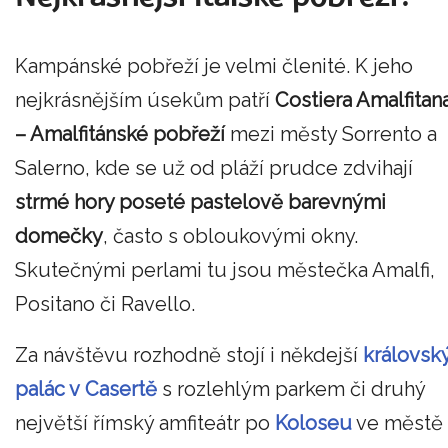
Kampánské pobřeží je velmi členité. K jeho
nejkrásnějším úsekům patří
Costiera Amalfitan
– Amalfitánské pobřeží
mezi městy Sorrento a
Salerno, kde se už od pláží prudce zdvihají
strmé hory poseté pastelově barevnými
domečky
, často s obloukovými okny.
Skutečnými perlami tu jsou městečka Amalfi,
Positano či Ravello.
Za návštěvu rozhodně stojí i někdejší
královsk
palác v Casertě
s rozlehlým parkem či druhý
největší římský amfiteátr po
Koloseu
ve městě