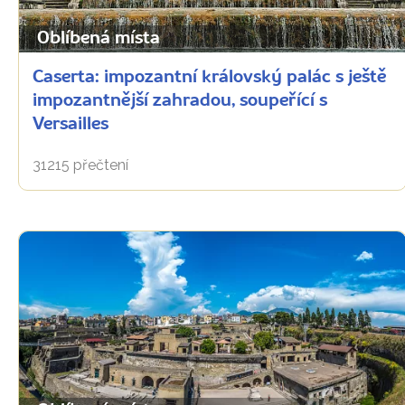
Oblíbená místa
Caserta: impozantní královský palác s ještě
impozantnější zahradou, soupeřící s
Versailles
31215 přečtení