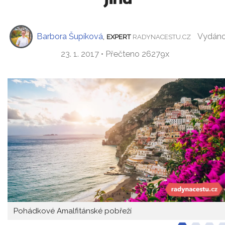
Barbora Šupíková
,
Vydán
EXPERT
RADYNACESTU.CZ
23. 1. 2017 • Přečteno 26279x
Pohádkové Amalfitánské pobřeží