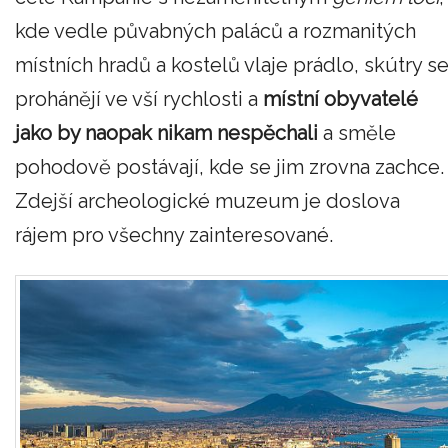
kde vedle půvabných paláců a rozmanitých
místních hradů a kostelů vlaje prádlo, skútry s
prohánějí ve vší rychlosti a
místní obyvatelé
jako by naopak nikam nespěchali
a směle
pohodově postávají, kde se jim zrovna zachce.
Zdejší archeologické muzeum je doslova
rájem pro všechny zainteresované.