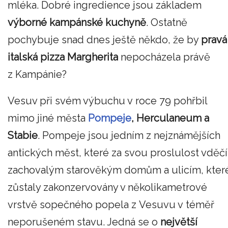
mléka. Dobré ingredience jsou základem
výborné kampánské kuchyně
. Ostatně
pochybuje snad dnes ještě někdo, že by
pravá
italská pizza Margherita
nepocházela právě
z Kampánie?
Vesuv při svém výbuchu v roce 79 pohřbil
mimo jiné města
Pompeje
, Herculaneum a
Stabie
. Pompeje jsou jedním z nejznámějších
antických měst, které za svou proslulost vděčí
zachovalým starověkým domům a ulicím, kter
zůstaly zakonzervovány v několikametrové
vrstvě sopečného popela z Vesuvu v téměř
neporušeném stavu. Jedná se o
největší