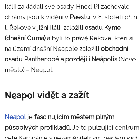
Itálii zakládali své osady. Hned tři zachovalé
chrámy jsou k vidění v
Paestu
. V 8. století př. n.
l. Řekové v jižní Itálii založili
osadu Kýmé
(dnešní Cuma)
a byli to právě Řekové, kteří si
na území dnešní Neapole založili
obchodní
osadu Panthenopé a později i Neápolis
(Nové
město) – Neapol.
Neapol vidět a zažít
Neapol
je
fascinujícím městem plným
působivých protikladů
. Je to pulzující centru
celé Kampánie s nezaměnitelným
geniem loci
,