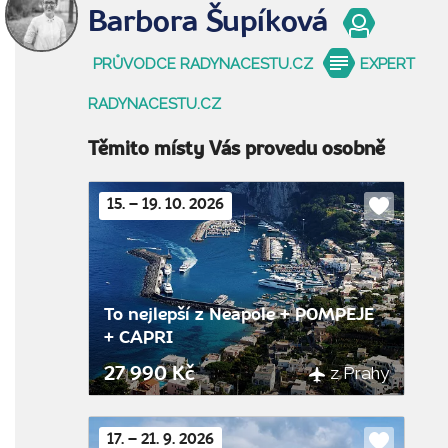
Barbora Šupíková
PRŮVODCE RADYNACESTU.CZ
EXPERT
RADYNACESTU.CZ
Těmito místy Vás provedu osobně
15. – 19. 10. 2026
Do
oblíbenýc
To nejlepší z Neapole + POMPEJE
+ CAPRI
z Prahy
27 990 Kč
17. – 21. 9. 2026