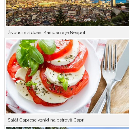
Živoucím srdcem Kampánie je Neapol
Salát Caprese vznikl na ostrově Capri