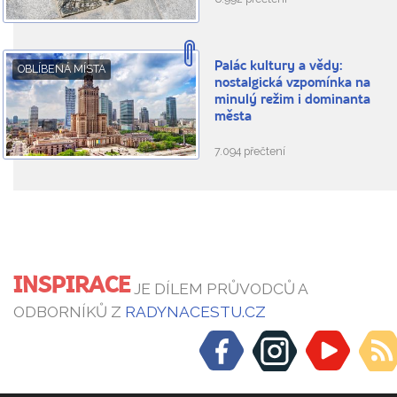
Palác kultury a vědy:
OBLÍBENÁ MÍSTA
nostalgická vzpomínka na
minulý režim i dominanta
města
7.094 přečtení
INSPIRACE
JE DÍLEM PRŮVODCŮ A
ODBORNÍKŮ Z
RADYNACESTU.CZ