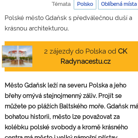
Témata
Polsko
Oblíbená místa
Polské město Gdaňsk s předválečnou duší a
krásnou architekturou.
2 zájezdy do Polska od
CK
Radynacestu.cz
Město Gdaňsk leží na severu Polska a jeho
břehy omývá stejnojmenný záliv. Projít se
můžete po plážích Baltského moře. Gdaňsk m
bohatou historii, město lze považovat za
kolébku polské svobody a kromě krásného
centra má město i velký námořní přístav.