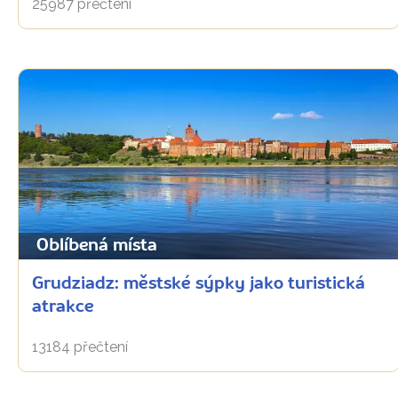
25987 přečtení
Oblíbená místa
Grudziadz: městské sýpky jako turistická
atrakce
13184 přečtení