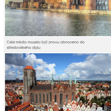
Celé město muselo být znovu obnoveno do
středověkého stylu