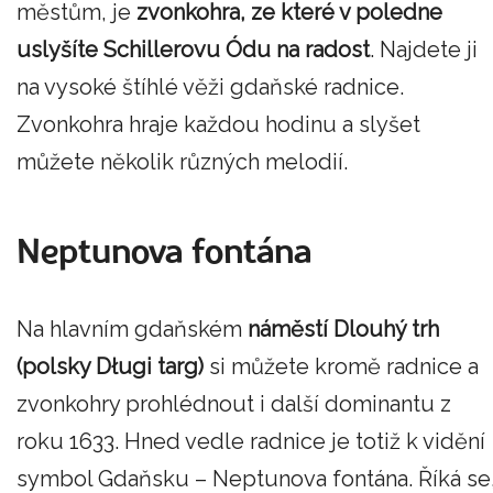
městům, je
zvonkohra, ze které v poledne
uslyšíte Schillerovu Ódu na radost
. Najdete ji
na vysoké štíhlé věži gdaňské radnice.
Zvonkohra hraje každou hodinu a slyšet
můžete několik různých melodií.
Neptunova fontána
Na hlavním gdaňském
náměstí Dlouhý trh
(polsky Długi targ)
si můžete kromě radnice a
zvonkohry prohlédnout i další dominantu z
roku 1633. Hned vedle radnice je totiž k vidění
symbol Gdaňsku – Neptunova fontána. Říká se