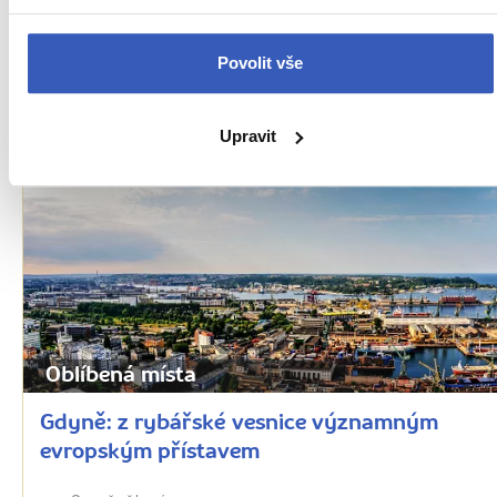
nabídnout
Povolit vše
51071 přečtení
Upravit
Oblíbená místa
Gdyně: z rybářské vesnice významným
evropským přístavem