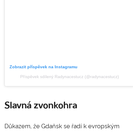
Zobrazit příspěvek na Instagramu
Příspěvek sdílený Radynacestucz (@radynacestucz)
Slavná zvonkohra
Důkazem, že Gdaňsk se řadí k evropským