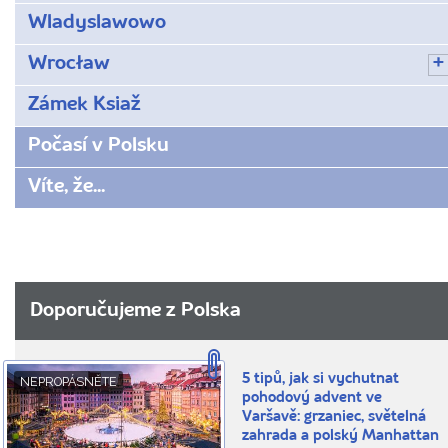
Wladyslawowo
Wrocław
Zámek Ksiaž
Počasí v Polsku
Víte, že...
Doporučujeme z Polska
5 tipů, jak si vychutnat
NEPROPÁSNĚTE
pohodový advent ve
Varšavě: grzaniec, světelná
zahrada a polský Manhattan