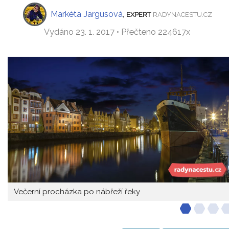
Markéta Jargusová
,
EXPERT
RADYNACESTU.CZ
Vydáno 23. 1. 2017 • Přečteno 224617x
Večerní procházka po nábřeží řeky