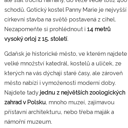
ale stát trochu námahy, do věže vede totiž 400
schodů. Gotický kostel Panny Marie je nejvyšší
církevní stavba na světě postavená z cihel.
Nezapomeňte si prohlédnout i
14 metrů
vysoký orloj z 15. století
.
Gdaňsk je historické město, ve kterém najdete
velké množství katedrál, kostelů a uliček, ze
kterých na vás dýchají staré časy, ale zároveň
město nabízí i vymoženosti moderní doby.
Najdete tady
jednu z největších zoologických
zahrad v Polsku
, mnoho muzeí, zajímavou
přístavní architekturu, nebo třeba maják a
námořní muzeum.