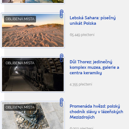
Lebská Sahara: písečný
OBLÍBENÁ MÍSTA
unikát Polska
65.449 přečtení
Důl Thorez: jedinečný
OBLÍBENÁ MÍSTA
komplex muzea, galerie a
centra keramiky
4.355 přečtení
Promenáda hvězd: polský
OBLÍBENÁ MÍSTA
chodník slávy v lázeňských
Mezizdrojích
6.992 přečtení