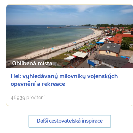
Oblíbená místa
Hel: vyhledávaný milovníky vojenských
opevnění a rekreace
46939 přečtení
Další cestovatelská inspirace