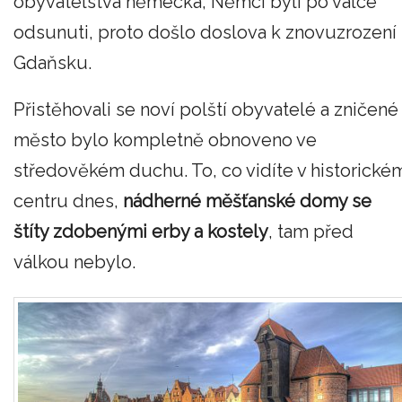
obyvatelstva německá, Němci byli po válce
odsunuti, proto došlo doslova k znovuzrození
Gdaňsku.
Přistěhovali se noví polští obyvatelé a zničené
město bylo kompletně obnoveno ve
středověkém duchu. To, co vidíte v historické
centru dnes,
nádherné měšťanské domy se
štíty zdobenými erby a kostely
, tam před
válkou nebylo.