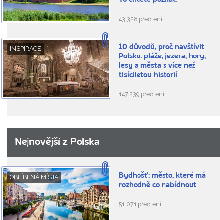
To chcete poznat!
43.328 přečtení
10 důvodů, proč navštívit
INSPIRACE
Polsko: pláže, jezera, hory,
lesy a města s více než
tisíciletou historií
147.239 přečtení
Nejnovější z Polska
Bydhošť: město, které má
OBLÍBENÁ MÍSTA
rozhodně co nabídnout
51.071 přečtení