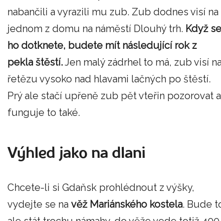
nabančili a vyrazili mu zub. Zub dodnes visí na
jednom z domu na náměstí Dlouhý trh.
Když s
ho dotknete, budete mít následující rok z
pekla štěstí.
Jen malý zádrhel to má, zub visí n
řetězu vysoko nad hlavami lačných po štěstí.
Prý ale stačí upřeně zub pět vteřin pozorovat a
funguje to také.
Výhled jako na dlani
Chcete-li si Gdaňsk prohlédnout z výšky,
vydejte se na
věž Mariánského kostela
. Bude t