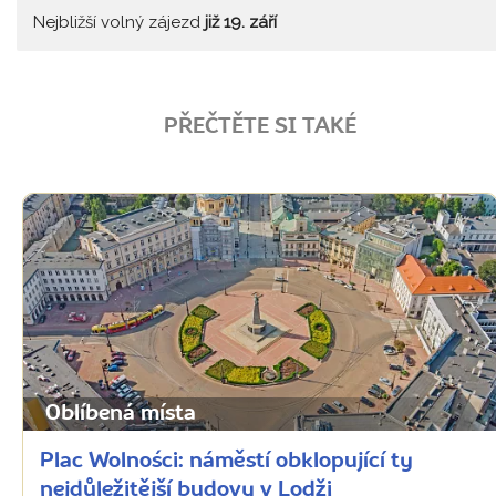
Nejbližší volný zájezd
již 19. září
PŘEČTĚTE SI TAKÉ
Oblíbená místa
Plac Wolności: náměstí obklopující ty
nejdůležitější budovy v Lodži