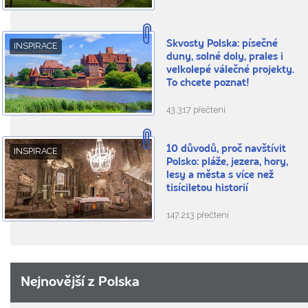
Skvosty Polska: písečné
INSPIRACE
duny, solné doly, prales i
velkolepé válečné projekty.
To chcete poznat!
43.317 přečtení
10 důvodů, proč navštívit
INSPIRACE
Polsko: pláže, jezera, hory,
lesy a města s více než
tisíciletou historií
147.213 přečtení
Nejnovější z Polska