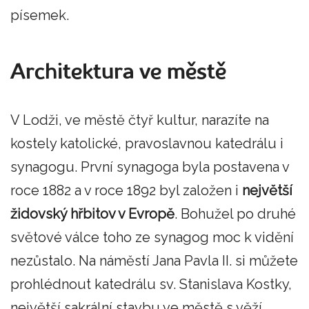
písemek.
Architektura ve městě
V Lodži, ve městě čtyř kultur, narazíte na
kostely katolické, pravoslavnou katedrálu i
synagogu. První synagoga byla postavena v
roce 1882 a v roce 1892 byl založen i
největší
židovský hřbitov v Evropě
. Bohužel po druhé
světové válce toho ze synagog moc k vidění
nezůstalo. Na náměstí Jana Pavla II. si můžete
prohlédnout katedrálu sv. Stanislava Kostky,
největší sakrální stavbu ve městě s věží