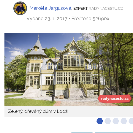
Markéta Jargusová
,
EXPERT
RADYNACESTU.CZ
Vydáno 23. 1. 2017 • Přečteno 52690x
Zelený, dřevěný dům v Lodži