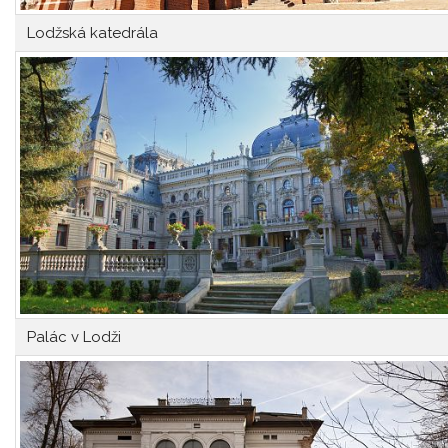
Lodžská katedrála
Palác v Lodži