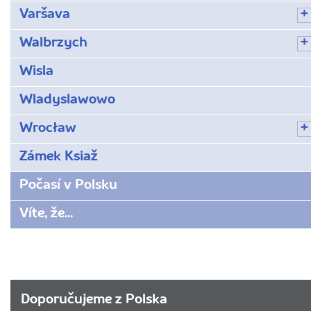
Varšava
Walbrzych
Wisla
Wladyslawowo
Wrocław
Zámek Ksiaž
Počasí v Polsku
Víte, že...
Doporučujeme z Polska