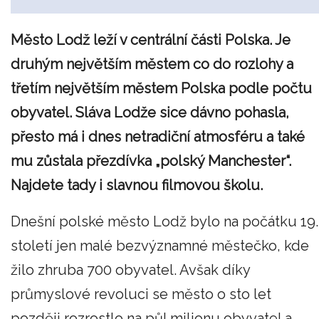
Město Lodž leží v centrální části Polska. Je
druhým největším městem co do rozlohy a
třetím největším městem Polska podle počtu
obyvatel. Sláva Lodže sice dávno pohasla,
přesto má i dnes netradiční atmosféru a také
mu zůstala přezdívka „polský Manchester“.
Najdete tady i slavnou filmovou školu.
Dnešní polské město Lodž bylo na počátku 19.
století jen malé bezvýznamné městečko, kde
žilo zhruba 700 obyvatel. Avšak díky
průmyslové revoluci se město o sto let
později rozrostlo na půl milionu obyvatel a