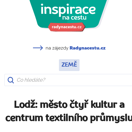
na zájezdy
Radynacestu.cz
ZEMĚ
Lodž: město čtyř kultur a
centrum textilního průmysl