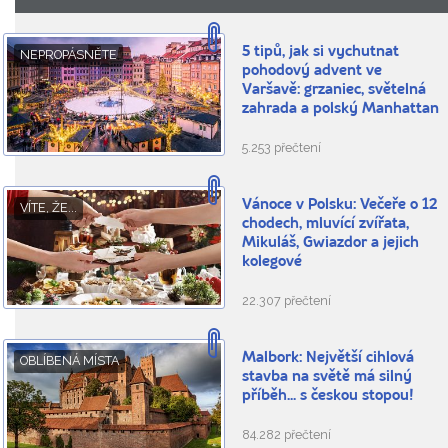
5 tipů, jak si vychutnat
NEPROPÁSNĚTE
pohodový advent ve
Varšavě: grzaniec, světelná
zahrada a polský Manhattan
5.253 přečtení
Vánoce v Polsku: Večeře o 12
VÍTE, ŽE...
chodech, mluvící zvířata,
Mikuláš, Gwiazdor a jejich
kolegové
22.307 přečtení
Malbork: Největší cihlová
OBLÍBENÁ MÍSTA
stavba na světě má silný
příběh... s českou stopou!
84.282 přečtení