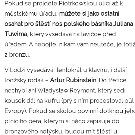
Pokud se projdete Piotrkowskou ulicí až k
městskému úřadu,
můžete si jako ostatní
osahat pro štěstí nos polského básníka Juliana
Tuwima
, který vysedává na lavičce před
úřadem. A nebojte, nikam vám neuteče, je toti
z bronzu.
V Lodži vysedává, tentokrát u klavíru, i další
lodžský rodák –
Artur Rubinstein
. Do třetice
nechybí ani Władysław Reymont, který sedí
kousek dál na kufru (prý s ním procestoval půl
Evropy). Pokud se školou povinní dotknou jeh
plnicího pera, kterým si něco zapisuje do
bronzového notýsku, budou mít štěstí u