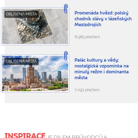
Promenáda hvězd: polský
OBLÍBENÁ MÍSTA
chodník slávy v lázeňských
Mezizdrojích
6.985 přečtení
Palác kultury a vědy:
OBLÍBENÁ MÍSTA
nostalgická vzpomínka na
minulý režim i dominanta
města
7.093 přečtení
INSPIRACE
JE DÍLEM PRŮVODCŮ A