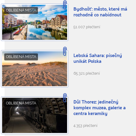
Bydhošť: město, které má
OBLÍBENÁ MÍSTA
rozhodně co nabídnout
51.007 přečtení
Lebská Sahara: písečný
OBLÍBENÁ MÍSTA
unikát Polska
65.321 přečtení
Důl Thorez: jedinečný
OBLÍBENÁ MÍSTA
komplex muzea, galerie a
centra keramiky
4.353 přečtení