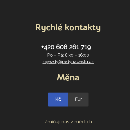
Rychlé kontakty
+420 608 261 719
Po – Pá: 8:30 – 16:00
zajezdy@radynacestu.cz
Měna
Kč
Eur
Zmiňují nás v médiích