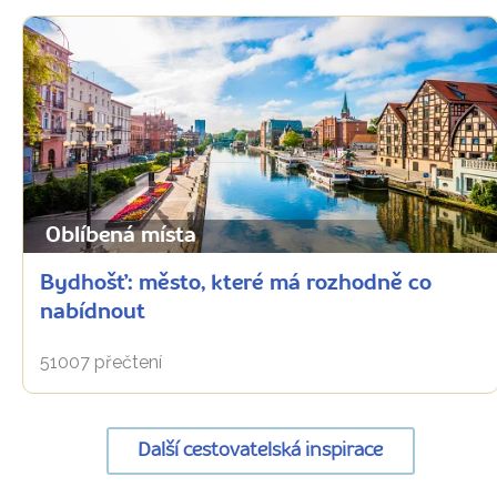
Oblíbená místa
Bydhošť: město, které má rozhodně co
nabídnout
51007 přečtení
Další cestovatelská inspirace