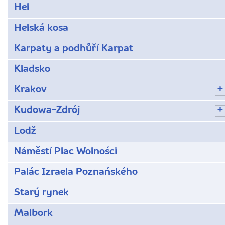
Hel
Helská kosa
Karpaty a podhůří Karpat
Kladsko
Krakov
Kudowa-Zdrój
Lodž
Náměstí Plac Wolności
Palác Izraela Poznańského
Starý rynek
Malbork