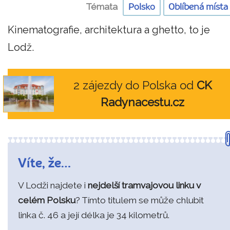
Témata
Polsko
Oblíbená místa
Kinematografie, architektura a ghetto, to je
Lodž.
2 zájezdy do Polska od
CK
Radynacestu.cz
Víte, že…
V Lodži najdete i
nejdelší tramvajovou linku v
celém Polsku
? Tímto titulem se může chlubit
linka č. 46 a její délka je 34 kilometrů.