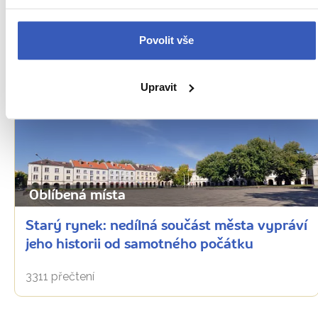
3919 přečtení
Povolit vše
Upravit
Oblíbená místa
Starý rynek: nedílná součást města vypráví
jeho historii od samotného počátku
3311 přečtení