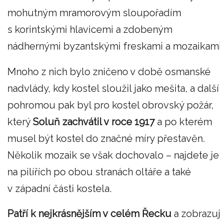
mohutným mramorovým sloupořadím
s korintskými hlavicemi a zdobeným
nádhernými byzantskými freskami a mozaikami
Mnoho z nich bylo zničeno v době osmanské
nadvlády, kdy kostel sloužil jako mešita, a další
pohromou pak byl pro kostel obrovský požár,
který
Soluň zachvátil v roce 1917
a po kterém
musel být kostel do značné míry přestavěn.
Několik mozaik se však dochovalo – najdete je
na pilířích po obou stranách oltáře a také
v západní části kostela.
Patří k nejkrásnějším v celém Řecku
a zobrazuj