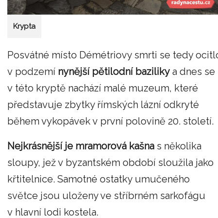
Krypta
Posvátné místo Démétriovy smrti se tedy ocitl
v podzemí
nynější pětilodní baziliky
a dnes se
v této kryptě nachází malé muzeum, které
představuje zbytky římských lázní odkryté
během vykopávek v první polovině 20. století.
Nejkrásnější je mramorová kašna
s několika
sloupy, jež v byzantském období sloužila jako
křtitelnice. Samotné ostatky umučeného
světce jsou uloženy ve stříbrném sarkofágu
v hlavní lodi kostela.