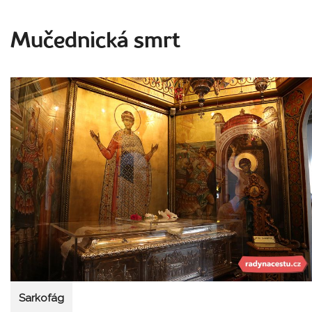
Mučednická smrt
Sarkofág