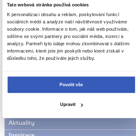
Tato webová stránka používá cookies
K personalizaci obsahu a reklam, poskytování funkcí
sociálních médií a analýze naší návštěvnosti využíváme
Oblíbená místa
soubory cookie. Informace o tom, jak náš web používáte,
sdílíme se svými partnery pro sociální média, inzerci a
Aristotelova ulice: nejznámější soluňský
analýzy. Partneři tyto údaje mohou zkombinovat s dalšími
bulvár
informacemi, které jste jim poskytli nebo které získali v
4398 přečtení
důsledku toho, že používáte jejich služby.
Další cestovatelská inspirace
Povolit vše
Upravit
URL
Řecko
stránky:
www.radynacestu.cz/magazin/agios-
Aktuality
dimitrios/
Inspirace