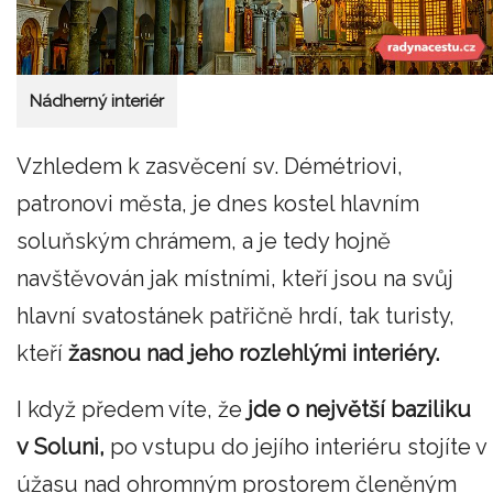
Nádherný interiér
Vzhledem k zasvěcení sv. Démétriovi,
patronovi města, je dnes kostel hlavním
soluňským chrámem, a je tedy hojně
navštěvován jak místními, kteří jsou na svůj
hlavní svatostánek patřičně hrdí, tak turisty,
kteří
žasnou nad jeho rozlehlými interiéry.
I když předem víte, že
jde o největší baziliku
v Soluni,
po vstupu do jejího interiéru stojíte v
úžasu nad ohromným prostorem členěným