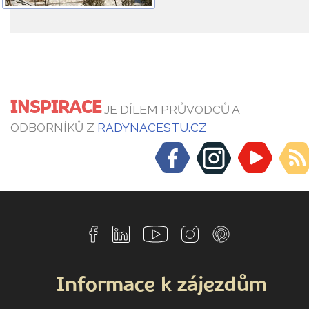
INSPIRACE
JE DÍLEM PRŮVODCŮ A
ODBORNÍKŮ Z
RADYNACESTU.CZ
Informace k zájezdům