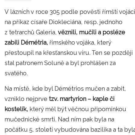
V lázních v roce 305 podle pověsti římští vojác
na příkaz císaře Diokleciána, resp. jednoho
z tetrarchů Galeria,
věznili, mučili a posléze
zabili Démétria,
římského vojáka, který
přestoupil na křesťanskou víru. Ten se později
stal patronem Soluně a byl prohlášen za
svatého.
Na místě, kde byl Démétrios mučen a zabit,
vzniklo nejprve
tzv. martyrion – kaple či
kostelík,
který měl být věčnou připomínkou
mučednické smrti. Nad ním pak byla na
počátku 5. století vybudována bazilika a ta byl