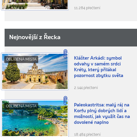
11.284 přečtení
Nejnovější z Řecka
Klášter Arkádi: symbol
OBLÍBENÁ MÍSTA
odvahy v samém srdci
Kréty, který přilákal
pozornost zbytku světa
2.144 přečtení
Paleokastritsa: malý ráj na
OBLÍBENÁ MÍSTA
Korfu plný dobrých lidí a
možností, jak využít čas na
dovolené naplno
18.484 přečtení