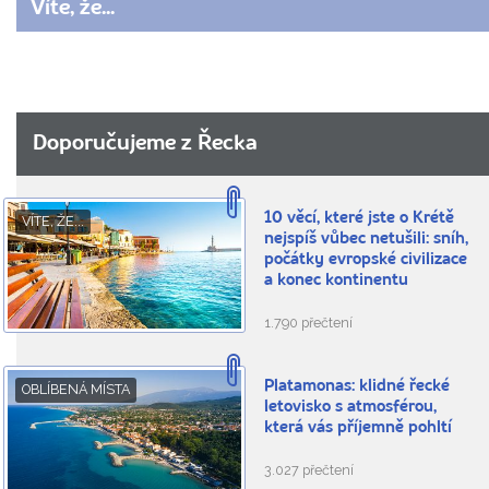
Víte, že...
Doporučujeme z Řecka
10 věcí, které jste o Krétě
VÍTE, ŽE...
nejspíš vůbec netušili: sníh,
počátky evropské civilizace
a konec kontinentu
1.790 přečtení
Platamonas: klidné řecké
OBLÍBENÁ MÍSTA
letovisko s atmosférou,
která vás příjemně pohltí
3.027 přečtení