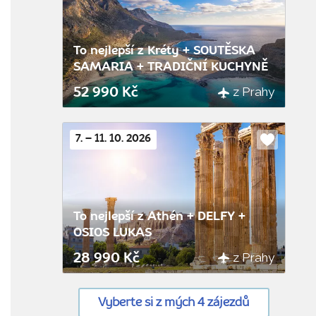
oblíbenýc
To nejlepší z Kréty + SOUTĚSKA
SAMARIA + TRADIČNÍ KUCHYNĚ
z Prahy
52 990 Kč
7. – 11. 10. 2026
Do
oblíbenýc
To nejlepší z Athén + DELFY +
OSIOS LUKAS
z Prahy
28 990 Kč
Vyberte si z mých 4 zájezdů