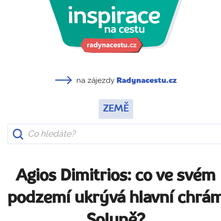
na zájezdy
Radynacestu.cz
ZEMĚ
Agios Dimitrios: co ve svém
podzemí ukrývá hlavní chrá
Soluně?