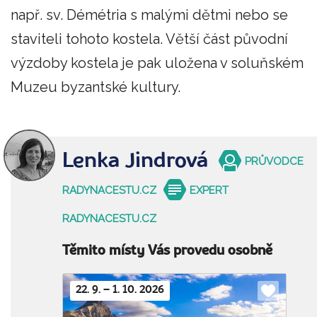
např. sv. Démétria s malými dětmi nebo se
staviteli tohoto kostela. Větší část původní
výzdoby kostela je pak uložena v soluňském
Muzeu byzantské kultury.
Lenka Jindrová
PRŮVODCE
RADYNACESTU.CZ
EXPERT
RADYNACESTU.CZ
Těmito místy Vás provedu osobně
22. 9. – 1. 10. 2026
Do