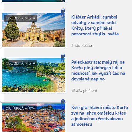
Klášter Arkádi: symbol
OBLÍBENÁ MÍSTA
odvahy v samém srdci
Kréty, který přilákal
pozornost zbytku světa
2.144 přečtení
Paleokastritsa: malý ráj na
OBLÍBENÁ MÍSTA
Korfu plný dobrých lidí a
možností, jak využít čas na
dovolené naplno
18.484 přečtení
Kerkyra: hlavní město Korfu
OBLÍBENÁ MÍSTA
zve na lehce omšelou krásu
a jedinečnou festivalovou
atmosféru