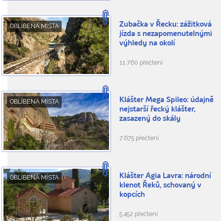
Zubačka v Řecku: zážitková
OBLÍBENÁ MÍSTA
jízda s nezapomenutelnými
výhledy na okolí
11.760 přečtení
Klášter Mega Spileo: údajně
OBLÍBENÁ MÍSTA
nejstarší řecký klášter,
zasazený do skály
7.675 přečtení
Klášter Agia Lavra: národní
OBLÍBENÁ MÍSTA
klenot Řeků, schovaný v
kopcích
5.452 přečtení