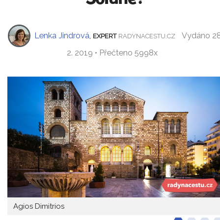
Lenka Jindrová
,
Vydáno 28
EXPERT
RADYNACESTU.CZ
2. 2019 • Přečteno 5998x
Agios Dimitrios