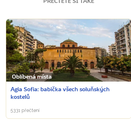
PŘEČTĚTE SI TAKÉ
Oblíbená místa
Agia Sofia: babička všech soluňských
kostelů
5331 přečtení