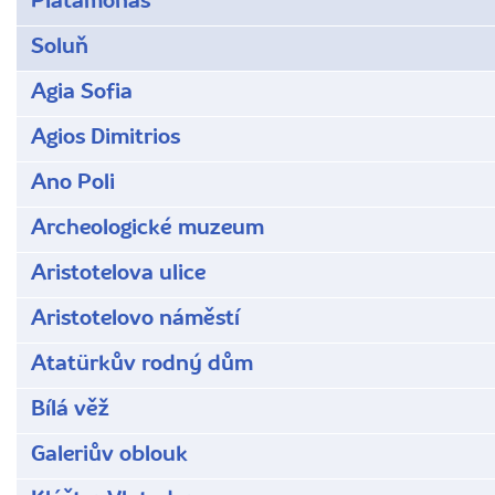
Platamonas
Soluň
Agia Sofia
Agios Dimitrios
Ano Poli
Archeologické muzeum
Aristotelova ulice
Aristotelovo náměstí
Atatürkův rodný dům
Bílá věž
Galeriův oblouk