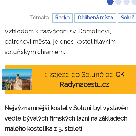
Témata
Řecko
Oblíbená místa
Soluň
Vzhledem k zasvěcení sv. Démétriovi,
patronovi města, je dnes kostel hlavním
soluňským chrámem.
1 zájezd do Soluně od
CK
Radynacestu.cz
Nejvýznamnější kostel v Soluni byl vystavěn
vedle bývalých římských lázní na základech
malého kostelíka z 5. století.