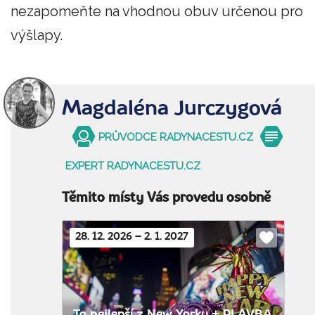
nezapomeňte na vhodnou obuv určenou pro
výšlapy.
Magdaléna Jurczygová
PRŮVODCE RADYNACESTU.CZ
EXPERT RADYNACESTU.CZ
Těmito místy Vás provedu osobně
28. 12. 2026 – 2. 1. 2027
Do
oblíbenýc
To nejlepší z New Yorku + PLAVBA