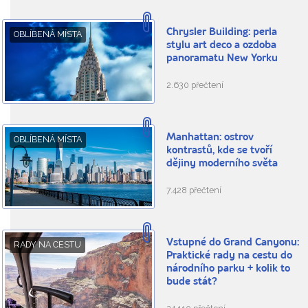
Chrysler Building: perla
OBLÍBENÁ MÍSTA
stylu art deco a ozdoba
panoramatu New Yorku
2.630 přečtení
Manhattan: ostrov
OBLÍBENÁ MÍSTA
kontrastů, kde se tvoří
dějiny moderního světa
7.428 přečtení
Vstupné do Grand Canyonu:
RADY NA CESTU
Praktické rady na cestu do
národního parku + kolik to
bude stát?