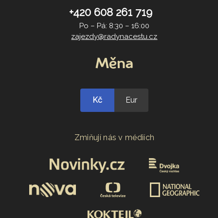
+420 608 261 719
Po – Pá: 8:30 – 16:00
zajezdy@radynacestu.cz
Měna
Kč
Eur
Zmiňují nás v médiích