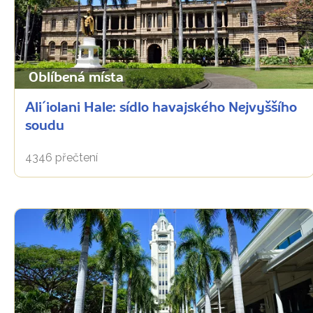
Oblíbená místa
Ali´iolani Hale: sídlo havajského Nejvyššího
soudu
4346 přečtení