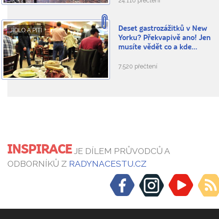
24.110 přečtení
Deset gastrozážitků v New
JÍDLO A PITÍ
Yorku? Překvapivě ano! Jen
musíte vědět co a kde…
7.520 přečtení
INSPIRACE
JE DÍLEM PRŮVODCŮ A
ODBORNÍKŮ Z
RADYNACESTU.CZ