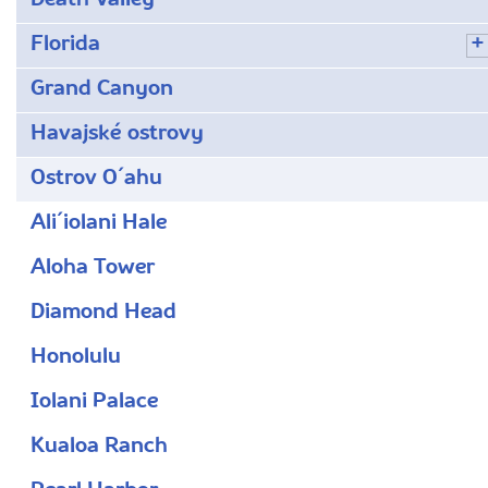
Death Valley
Florida
Grand Canyon
Havajské ostrovy
Ostrov O´ahu
Ali´iolani Hale
Aloha Tower
Diamond Head
Honolulu
Iolani Palace
Kualoa Ranch