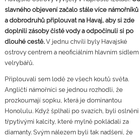
slavného objevení začalo stále více námořníků
a dobrodruhů připlouvat na Havaj, aby si zde
doplnili zásoby čisté vody a odpočinuli si po
dlouhé cestě.
V jednu chvíli byly Havajské
ostrovy centrem a neoficiálním hlavním sídlem
velrybářů.
Připlouvali sem lodě ze všech koutů světa.
Angličtí námořníci se jednou rozhodli, že
prozkoumají sopku, která je dominantou
Honolulu. Když šplhali po svazích, byli oslněni
třpytivými kalcity, které mylně pokládali za
diamanty. Svým nálezem byli tak nadšení, že