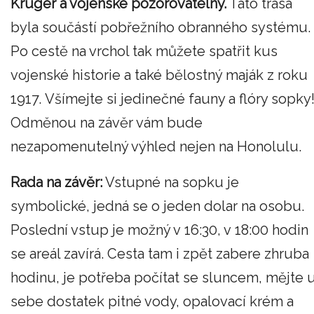
Kruger a vojenské pozorovatelny.
Tato trasa
byla součástí pobřežního obranného systému.
Po cestě na vrchol tak můžete spatřit kus
vojenské historie a také bělostný maják z roku
1917. Všímejte si jedinečné fauny a flóry sopky
Odměnou na závěr vám bude
nezapomenutelný výhled nejen na Honolulu.
Rada na závěr:
Vstupné na sopku je
symbolické, jedná se o jeden dolar na osobu.
Poslední vstup je možný v 16:30, v 18:00 hodin
se areál zavírá. Cesta tam i zpět zabere zhruba
hodinu, je potřeba počítat se sluncem, mějte 
sebe dostatek pitné vody, opalovací krém a