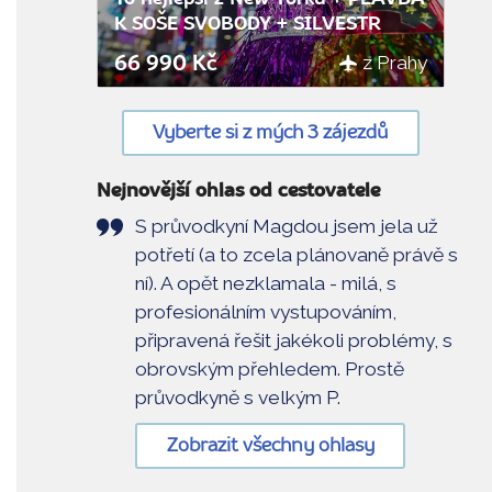
K SOŠE SVOBODY + SILVESTR
z Prahy
66 990 Kč
Vyberte si z mých 3 zájezdů
Nejnovější ohlas od cestovatele
S průvodkyní Magdou jsem jela už
potřetí (a to zcela plánovaně právě s
ní). A opět nezklamala - milá, s
profesionálním vystupováním,
připravená řešit jakékoli problémy, s
obrovským přehledem. Prostě
průvodkyně s velkým P.
Zobrazit všechny ohlasy