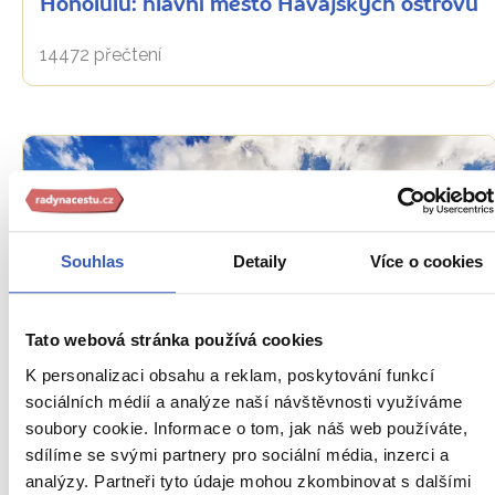
Honolulu: hlavní město Havajských ostrovů
14472 přečtení
Souhlas
Detaily
Více o cookies
Tato webová stránka používá cookies
Oblíbená místa
K personalizaci obsahu a reklam, poskytování funkcí
sociálních médií a analýze naší návštěvnosti využíváme
Iolani Palace: jediné královské sídlo
soubory cookie. Informace o tom, jak náš web používáte,
Spojených států amerických
sdílíme se svými partnery pro sociální média, inzerci a
5113 přečtení
analýzy. Partneři tyto údaje mohou zkombinovat s dalšími