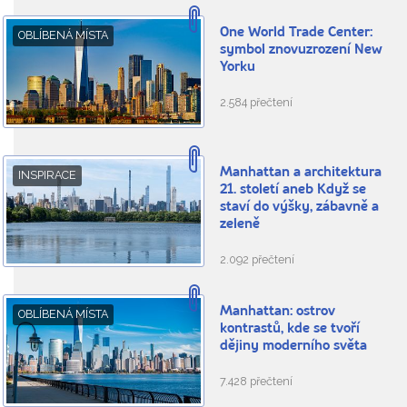
One World Trade Center:
OBLÍBENÁ MÍSTA
symbol znovuzrození New
Yorku
2.584 přečtení
Manhattan a architektura
INSPIRACE
21. století aneb Když se
staví do výšky, zábavně a
zeleně
2.092 přečtení
Manhattan: ostrov
OBLÍBENÁ MÍSTA
kontrastů, kde se tvoří
dějiny moderního světa
7.428 přečtení