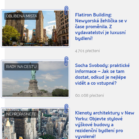
Flatiron Building:
OBLÍBENÁ MÍSTA
Newyorská žehlička se v
čase proměnila. Z
vydavatelství je luxusní
bydlení!
4.701 přečtení
Socha Svobody: praktické
RADY NA CESTU
informace – Jak se tam
dostat, odkud je nejlépe
vidět a co vstupné?
60.068 přečtení
Klenoty architektury v New
NEPROPÁSNĚTE
Yorku: Objevte stylové
výškové budovy a
rezidenční bydlení pro
vyvolené!