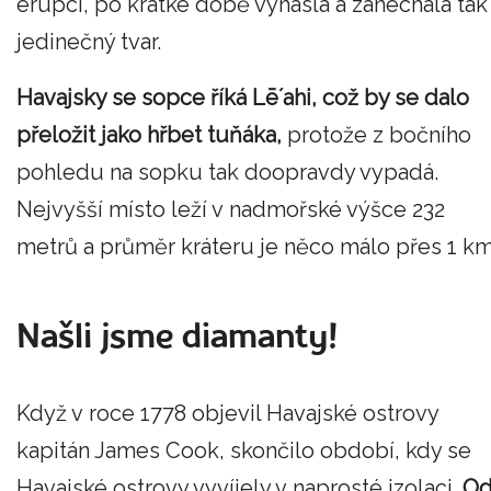
erupcí, po krátké době vyhasla a zanechala tak
jedinečný tvar.
Havajsky se sopce říká Lē´ahi, což by se dalo
přeložit jako hřbet tuňáka,
protože z bočního
pohledu na sopku tak doopravdy vypadá.
Nejvyšší místo leží v nadmořské výšce 232
metrů a průměr kráteru je něco málo přes 1 km
Našli jsme diamanty!
Když v roce 1778 objevil Havajské ostrovy
kapitán James Cook, skončilo období, kdy se
Havajské ostrovy vyvíjely v naprosté izolaci.
O