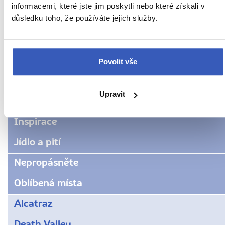
informacemi, které jste jim poskytli nebo které získali v
důsledku toho, že používáte jejich služby.
Další cestovatelská inspirace
Povolit vše
URL
USA
stránky:
Upravit
www.radynacestu.cz/magazin/diamond-
Aktuality
head/
Inspirace
Jídlo a pití
Nepropásněte
Oblíbená místa
Alcatraz