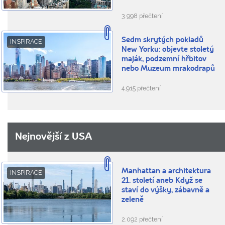
3.998 přečtení
Sedm skrytých pokladů
INSPIRACE
New Yorku: objevte stoletý
maják, podzemní hřbitov
nebo Muzeum mrakodrapů
4.915 přečtení
Nejnovější z USA
Manhattan a architektura
INSPIRACE
21. století aneb Když se
staví do výšky, zábavně a
zeleně
2.092 přečtení