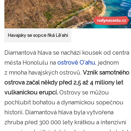
Havajsky se sopce říká Lē´ahi
Diamantová hlava se nachází kousek od centra
města Honolulu na
ostrově O´ahu
, jednom
z mnoha havajských ostrovů.
Vznik samotného
ostrova začal někdy před 2,5 až 4 miliony let
vulkanickou erupcí.
Ostrovy se můžou
pochlubit bohatou a dynamickou sopečnou
historií. Diamantová hlava byla vytvořena
zhruba před 300 000 lety krátkou a intenzivní