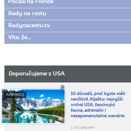
Počasí na Floridě
Rady na cestu
Radynacestu.tv
Víte, že...
Doporučujeme z USA
10 důvodů, proč byste měli
INSPIRACE
navštívit Aljašku: nejvyšší
vrchol USA, fascinující
fauna, adrenalin i
nezapomenutelné scenérie
1.001 přečtení