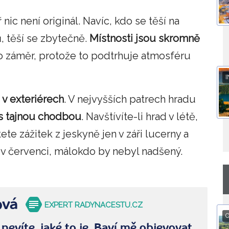
ic není originál. Navíc, kdo se těší na
, těší se zbytečně.
Místnosti jsou skromně
 záměr, protože to podtrhuje atmosféru
I
 v exteriérech
. V nejvyšších patrech hradu
 s tajnou chodbou
. Navštívíte-li hrad v létě,
te zážitek z jeskyně jen v záři lucerny a
e v červenci, málokdo by nebyl nadšený.
ová
EXPERT RADYNACESTU.CZ
O
nevíte, jaké to je. Baví mě objevovat