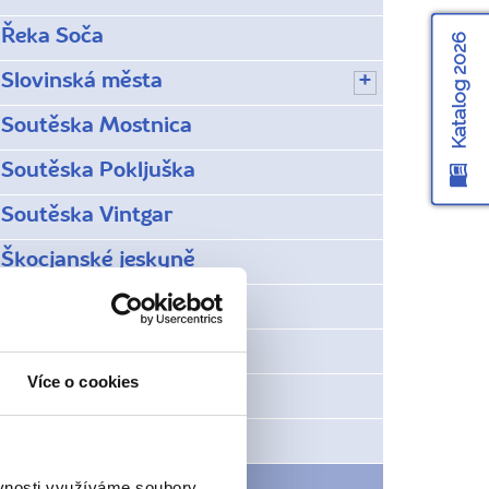
Řeka Soča
Katalog 2026
Slovinská města
Soutěska Mostnica
Soutěska Pokljuška
Soutěska Vintgar
Škocjanské jeskyně
Údolí Vipava
Vodopád Peričnik
Více o cookies
Vodopád Savica
Vogel
Počasí ve Slovinsku
ěvnosti využíváme soubory