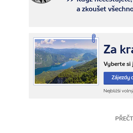
a zkoušet všechn
Za kr
Vyberte si
Zájezdy 
Nejbližší voln
PŘEČT