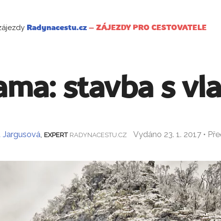
zájezdy
Radynacestu.cz
–
ZÁJEZDY PRO CESTOVATELE
ma: stavba s vla
 Jargusová
,
Vydáno 23. 1. 2017 • Př
EXPERT
RADYNACESTU.CZ