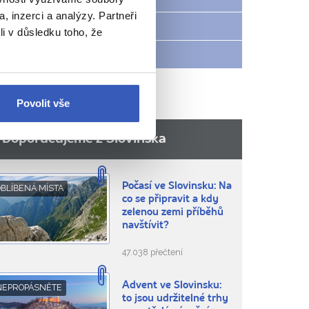
, inzerci a analýzy. Partneři
Rady na cestu
li v důsledku toho, že
Víte, že...
Povolit vše
Doporučujeme z Slovinska
Počasí ve Slovinsku: Na
BLÍBENÁ MÍSTA
co se připravit a kdy
zelenou zemi příběhů
navštívit?
47.038 přečtení
Advent ve Slovinsku:
NEPROPÁSNĚTE
to jsou udržitelné trhy