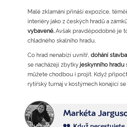
Malé zklamání přináší expozice, téměř n
interiéry jako z českých hradů a zámků
vybavené.
Avšak pravděpodobně je to
chladného skalního hradu.
Co hrad nenabízí uvnitř,
dohání stavba
se nacházejí zbytky
jeskynního hradu
můžete chodbou i projít. Když připočte
rytířský turnaj v kostýmech konající s
Markéta Jargus
Když necestujete, 