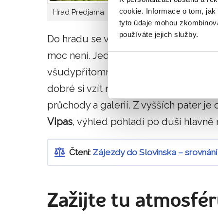
cookie. Informace o tom, jak
Hrad Predjama
Hrad Pred
tyto údaje mohou zkombinovat
používáte jejich služby.
Do hradu se vejde spousta lidí, má 15 
moc není. Jednak budete při stoupání 
všudypřítomný chlad. Mimo parného lét
dobré si vzít na sebe něco teplejšího
průchody a galerií. Z vyšších pater je 
Vipas
, výhled pohladí po duši hlavně 
Čtení:
Zájezdy do Slovinska – srovnán
Zažijte tu atmosfér