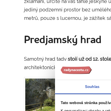
zklamaní, určitě na vás tahle jeskyně 
jediný podzemní prostor bez umělého 
metrů, pouze s lucernou, je zážitek s
Predjamský hrad
Samotný hrad tady
stojí už od 12. stole
architektonické styly. Nejvíce patrná 
Souhlas
Tato webová stránka použív
K personalizaci obsahu a re