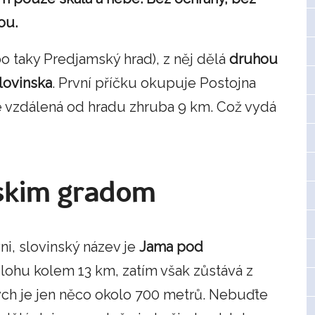
ou.
 taky Predjamský hrad), z něj dělá
druhou
Slovinska
. První příčku okupuje Postojna
je vzdálená od hradu zhruba 9 km. Což vydá
skim gradom
ni, slovinský název je
Jama pod
zlohu kolem 13 km, zatím však zůstává z
ch je jen něco okolo 700 metrů. Nebuďte