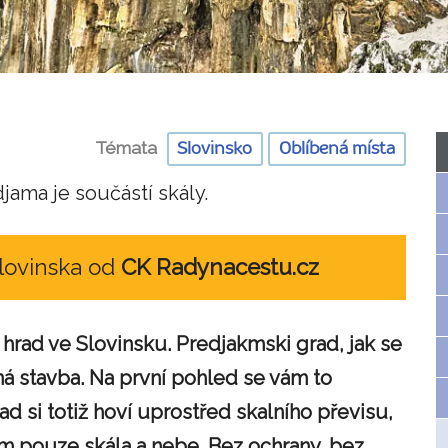
Témata
Slovinsko
Oblíbená místa
ama je součástí skály.
Slovinska od
CK Radynacestu.cz
 hrad ve Slovinsku. Predjakmski grad, jak se
á stavba. Na první pohled se vám to
ad si totiž hoví uprostřed skalního převisu,
ím pouze skála a nebe. Bez ochrany, bez