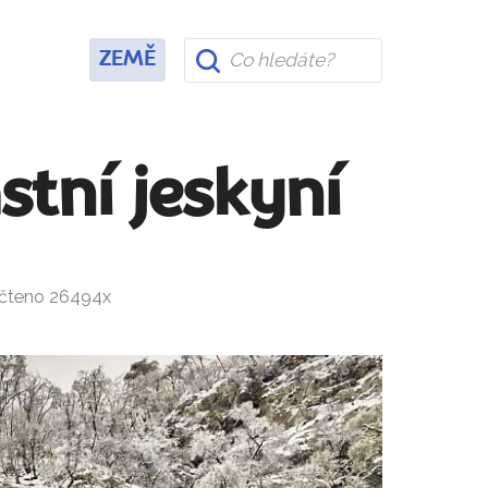
ZEMĚ
stní jeskyní
ečteno 26494x