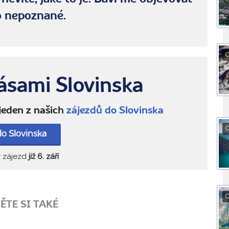
o nepoznané.
O
ásami Slovinska
 jeden z našich
zájezdů do Slovinska
O
do Slovinska
ý zájezd
již 6. září
O
ĚTE SI TAKÉ