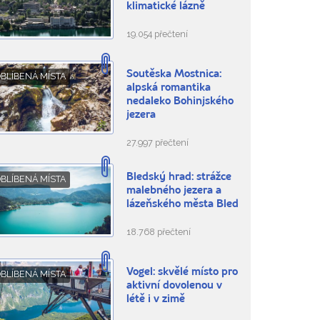
klimatické lázně
19.054 přečtení
Soutěska Mostnica:
BLÍBENÁ MÍSTA
alpská romantika
nedaleko Bohinjského
jezera
27.997 přečtení
Bledský hrad: strážce
BLÍBENÁ MÍSTA
malebného jezera a
lázeňského města Bled
18.768 přečtení
Vogel: skvělé místo pro
BLÍBENÁ MÍSTA
aktivní dovolenou v
létě i v zimě