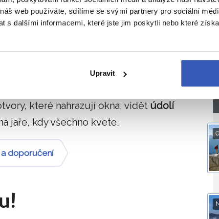
 náš web používáte, sdílíme se svými partnery pro sociální média
jama
Vlastní jeskyně hradu
 s dalšími informacemi, které jste jim poskytli nebo které získa
pokojů a 5 pater. Ale na pohodlný život to
mezi patry trošku funět, a pak taky
a, kdy je prohlídka velmi příjemná, je
Upravit
. Místnosti jsou propojené chodbami,
otvory, které nahrazují okna, vidět
údolí
na jaře, kdy všechno kvete.
O
í a doporučení
u!