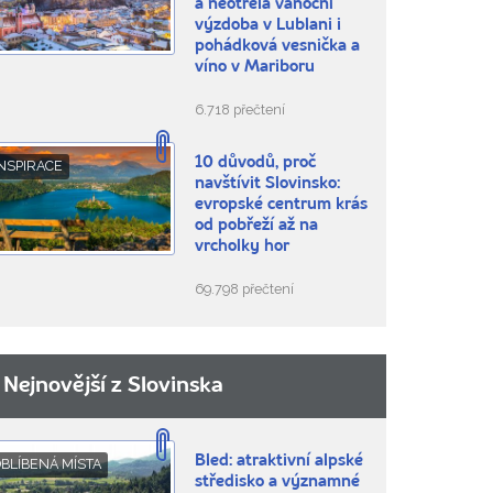
a neotřelá vánoční
výzdoba v Lublani i
pohádková vesnička a
víno v Mariboru
6.718 přečtení
10 důvodů, proč
NSPIRACE
navštívit Slovinsko:
evropské centrum krás
od pobřeží až na
vrcholky hor
69.798 přečtení
Nejnovější z Slovinska
Bled: atraktivní alpské
BLÍBENÁ MÍSTA
středisko a významné