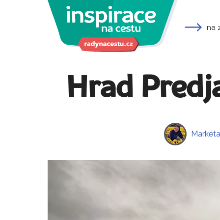
na 
Hrad Predja
Markéta