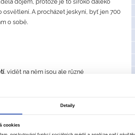
udělá dojem, protože je to široko daleko
osvětlení. A procházet jeskyní, byť jen 700
ám o sobě.
tí
, vidět na něm jsou ale různé
je renesance.
Detaily
á cookies
klam, poskytování funkcí sociálních médií a analýze naší návšt