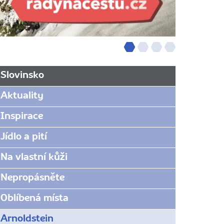
Slovinsko
Aktuality
Inspirace
Jídlo a pití
Na vlastní kůži
Nepropásněte
Oblíbená místa
Arnoldstein