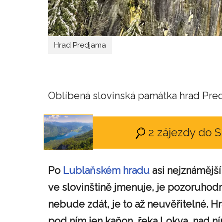
Hrad Predjama
Oblíbená slovinská památka hrad Predj
2 zájezdy do 
Po
Lublaňském hradu
asi nejznámější
ve slovinštině jmenuje, je pozoruhodn
nebude zdát, je to až neuvěřitelné. Hr
pod ním jen kaňon, řeka Lokva, nad n