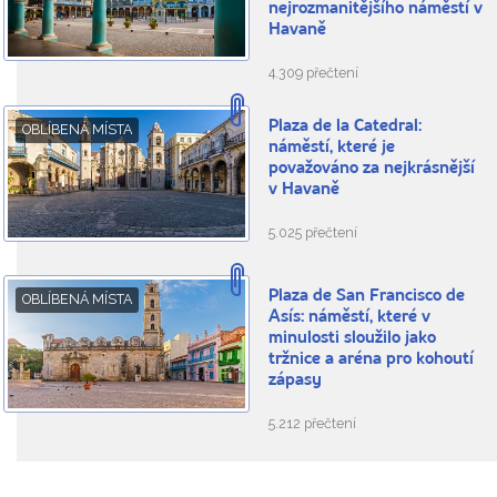
nejrozmanitějšího náměstí v
Havaně
4.309 přečtení
Plaza de la Catedral:
OBLÍBENÁ MÍSTA
náměstí, které je
považováno za nejkrásnější
v Havaně
5.025 přečtení
Plaza de San Francisco de
OBLÍBENÁ MÍSTA
Asís: náměstí, které v
minulosti sloužilo jako
tržnice a aréna pro kohoutí
zápasy
5.212 přečtení