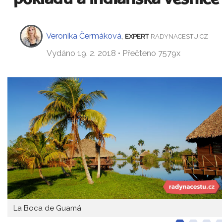
Veronika Čermáková
,
EXPERT
RADYNACESTU.CZ
Vydáno 19. 2. 2018 • Přečteno 7579x
La Boca de Guamá