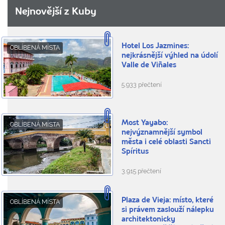
Nejnovější z Kuby
Hotel Los Jazmines:
OBLÍBENÁ MÍSTA
nejkrásnější výhled na údolí
Valle de Viñales
5.933 přečtení
Most Yayabo:
OBLÍBENÁ MÍSTA
nejvýznamnější symbol
města i celé oblasti Sancti
Spíritus
3.915 přečtení
Plaza de Vieja: místo, které
OBLÍBENÁ MÍSTA
si právem zaslouží nálepku
architektonicky