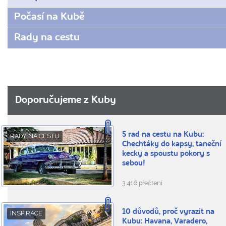
Počasí na Kubě
Rady na cestu
Doporučujeme z Kuby
5 rad na cestu na Kubu:
RADY NA CESTU
Chechtáky do kapsy, taneční
kecky a spoustu pokory s
sebou!
3.416 přečtení
10 důvodů, proč vyrazit na
INSPIRACE
Kubu: Havana, Varadero,