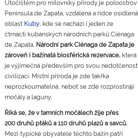
Útočištěm pro milovníky přírody je poloostrov
Peninsula de Zapata, vzdálená a řídce osídlená
oblast
Kuby
, kde se nachází i jeden ze
čtrnácti kubánských národních parků Ciénaga
de Zapata.
Národní park Ciénaga de Zapata je
zároveň i bažinatá biosférická rezervace,
která
je výjimečná především pro svou nedotčenost
civilizací. Místní příroda je zde takřka
neprozkoumatelná, neboť se zde rozprostírají
močály a laguny.
Říká se, že v tamních močálech žije přes
200 druhů ptáků a 110 druhů plazů a savců.
Mezi typické obyvatele těchto bažin patří