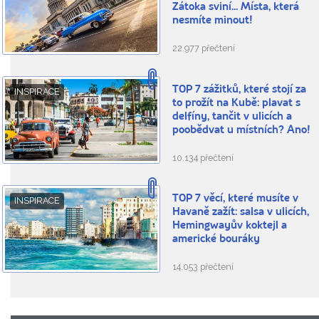
Zátoka sviní... Místa, která
nesmíte minout!
22.977 přečtení
TOP 7 zážitků, které stojí za
INSPIRACE
to prožít na Kubě: plavat s
delfíny, tančit v ulicích a
poobědvat u místních? Ano!
10.134 přečtení
TOP 7 věcí, které musíte v
INSPIRACE
Havaně zažít: salsa v ulicích,
Hemingwayův koktejl a
americké bouráky
14.053 přečtení