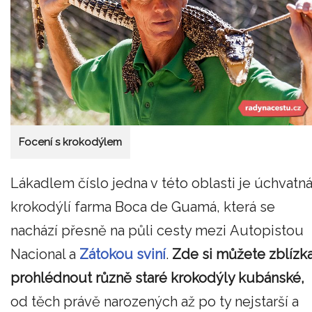
Focení s krokodýlem
Lákadlem číslo jedna v této oblasti je úchvatn
krokodýlí farma Boca de Guamá, která se
nachází přesně na půli cesty mezi Autopistou
Nacional a
Zátokou sviní
.
Zde si můžete zblízk
prohlédnout různě staré krokodýly kubánské,
od těch právě narozených až po ty nejstarší a