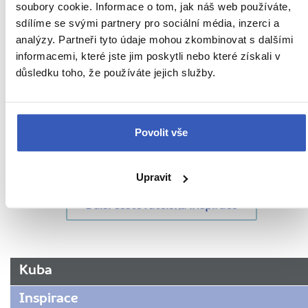
soubory cookie. Informace o tom, jak náš web používáte,
sdílíme se svými partnery pro sociální média, inzerci a
analýzy. Partneři tyto údaje mohou zkombinovat s dalšími
Oblíbená místa
informacemi, které jste jim poskytli nebo které získali v
důsledku toho, že používáte jejich služby.
Matanzas: luxusní středisko s
impozantními budovami, které vynikají
svou jedinečností
Povolit vše
5263 přečtení
Upravit
Další cestovatelská inspirace
URL
Kuba
stránky:
www.radynacestu.cz/magazin/la-
Inspirace