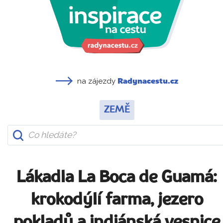
na zájezdy
Radynacestu.cz
ZEMĚ
Lákadla La Boca de Guamá:
krokodýlí farma, jezero
pokladů a indiánská vesnice