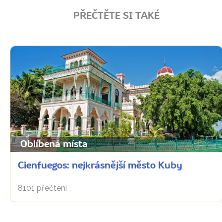
PŘEČTĚTE SI TAKÉ
Oblíbená místa
Cienfuegos: nejkrásnější město Kuby
8101 přečtení