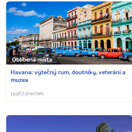
Oblíbená místa
Havana: výtečný rum, doutníky, veteráni a
muzea
19967 přečtení