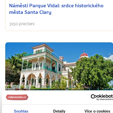
Náměstí Parque Vidal: srdce historického
města Santa Clary
3150 přečtení
Oblíbená místa
Cienfuegos: nejkrásnější město Kuby
Souhlas
Detaily
Více o cookies