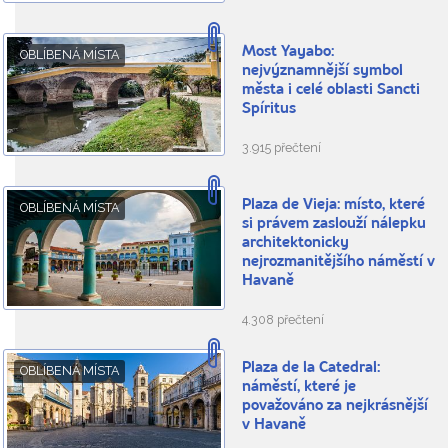
Most Yayabo:
OBLÍBENÁ MÍSTA
nejvýznamnější symbol
města i celé oblasti Sancti
Spíritus
3.915 přečtení
Plaza de Vieja: místo, které
OBLÍBENÁ MÍSTA
si právem zaslouží nálepku
architektonicky
nejrozmanitějšího náměstí v
Havaně
4.308 přečtení
Plaza de la Catedral:
OBLÍBENÁ MÍSTA
náměstí, které je
považováno za nejkrásnější
v Havaně