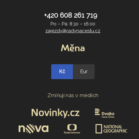
+420 608 261 719
Po – Pá: 8:30 – 16:00
zajezdy@radynacestu.cz
Měna
Kč
Eur
Zmiňují nás v médiích