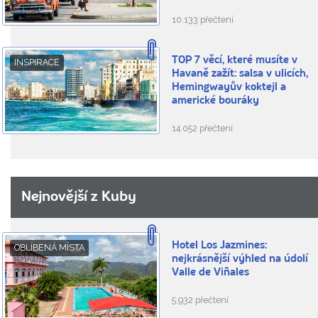
10.133 přečtení
TOP 7 věcí, které musíte v
INSPIRACE
Havaně zažít: salsa v ulicích,
Hemingwayův koktejl a
americké bouráky
14.052 přečtení
Nejnovější z Kuby
Hotel Los Jazmines:
OBLÍBENÁ MÍSTA
nejkrásnější výhled na údolí
Valle de Viñales
5.932 přečtení