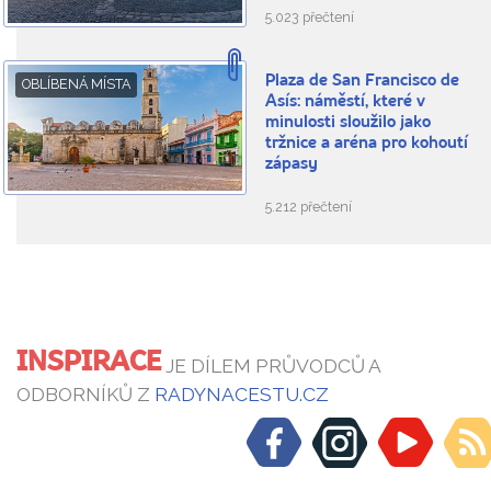
5.023 přečtení
Plaza de San Francisco de
OBLÍBENÁ MÍSTA
Asís: náměstí, které v
minulosti sloužilo jako
tržnice a aréna pro kohoutí
zápasy
5.212 přečtení
INSPIRACE
JE DÍLEM PRŮVODCŮ A
ODBORNÍKŮ Z
RADYNACESTU.CZ