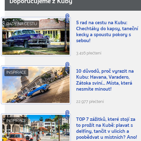
Doporučujeme z Kuby
5 rad na cestu na Kubu:
RADY NA CESTU
Chechtáky do kapsy, taneční
kecky a spoustu pokory s
sebou!
3.416 přečtení
10 důvodů, proč vyrazit na
INSPIRACE
Kubu: Havana, Varadero,
Zátoka sviní... Místa, která
nesmíte minout!
22.977 přečtení
TOP 7 zážitků, které stojí za
INSPIRACE
to prožít na Kubě: plavat s
delfíny, tančit v ulicích a
poobědvat u místních? Ano!