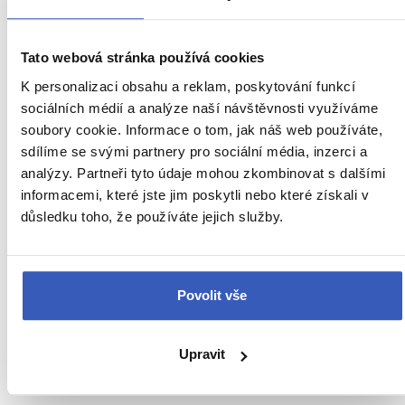
8099 přečtení
Tato webová stránka používá cookies
K personalizaci obsahu a reklam, poskytování funkcí
sociálních médií a analýze naší návštěvnosti využíváme
soubory cookie. Informace o tom, jak náš web používáte,
sdílíme se svými partnery pro sociální média, inzerci a
analýzy. Partneři tyto údaje mohou zkombinovat s dalšími
informacemi, které jste jim poskytli nebo které získali v
důsledku toho, že používáte jejich služby.
Oblíbená místa
Havana: výtečný rum, doutníky, veteráni a
Povolit vše
muzea
19966 přečtení
Upravit