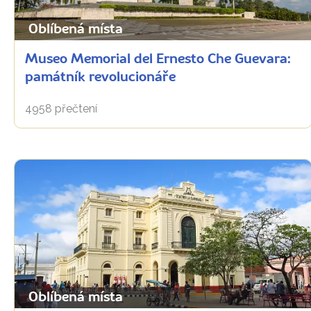
Oblíbená místa
Museo Memorial del Ernesto Che Guevara:
památník revolucionáře
4958 přečtení
Oblíbená místa