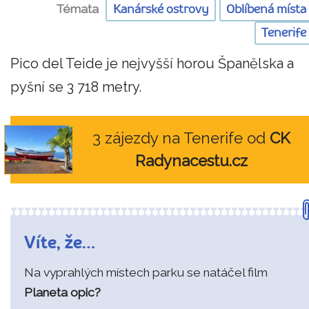
Témata
Kanárské ostrovy
Oblíbená místa
Tenerife
Pico del Teide je nejvyšší horou Španělska a
pyšní se 3 718 metry.
3 zájezdy na Tenerife od
CK
Radynacestu.cz
Víte, že…
Na vyprahlých místech parku se natáčel film
Planeta opic?