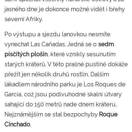
jasného dne je dokonce možné vidět i břehy
severní Afriky.
Po výstupu a sjezdu lanovkou nesmíte
vynechat Las Caňadas. Jedná se o
sedm
písčitých plošin
, které vznikly sesunutím
starých kráterů. V této prašné pustině dokáže
přežít jen několik druhů rostlin. Dalším
lákadlem národního parku je Los Roques de
García, což jsou podivuhodné skalní útvary
sahající do 150 metrů nade dnem kráteru.
Nejznámějším se stal bezpochyby
Roque
Cinchado
.