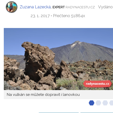
Zuzana Lazecká
,
Vydáno
EXPERT
RADYNACESTU.CZ
23. 1. 2017 • Přečteno 51864x
Na vulkán se můžete dopravit i lanovkou