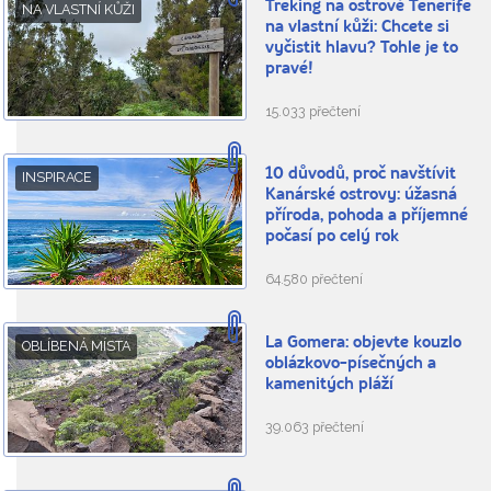
Treking na ostrově Tenerife
NA VLASTNÍ KŮŽI
na vlastní kůži: Chcete si
vyčistit hlavu? Tohle je to
pravé!
15.033 přečtení
10 důvodů, proč navštívit
INSPIRACE
Kanárské ostrovy: úžasná
příroda, pohoda a příjemné
počasí po celý rok
64.580 přečtení
La Gomera: objevte kouzlo
OBLÍBENÁ MÍSTA
oblázkovo-písečných a
kamenitých pláží
39.063 přečtení