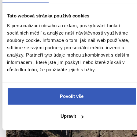
Tato webová stránka používá cookies
K personalizaci obsahu a reklam, poskytování funkcí
sociálních médií a analýze naší návštěvnosti využíváme
Oblíbená místa
soubory cookie. Informace o tom, jak náš web používáte,
La Orotava: balkony, kam se podíváš
sdílíme se svými partnery pro sociální média, inzerci a
analýzy. Partneři tyto údaje mohou zkombinovat s dalšími
22034 přečtení
informacemi, které jste jim poskytli nebo které získali v
důsledku toho, že používáte jejich služby.
Povolit vše
Upravit