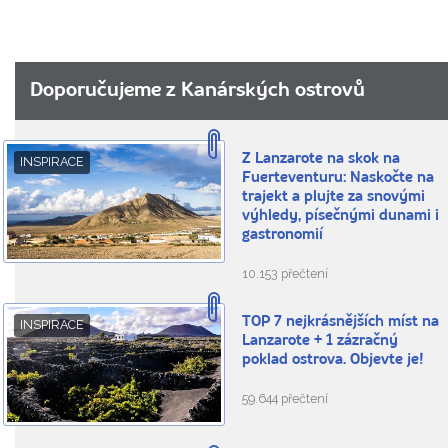
Doporučujeme z Kanárských ostrovů
Z Lanzarote na skok na
INSPIRACE
Fuerteventuru: Naskočte na
trajekt a plujte za snovými
výhledy, písečnými dunami i
gastronomií
10.153 přečtení
TOP 7 nejkrásnějších míst na
INSPIRACE
Lanzarote + 1 zázračný
poklad ostrova. Objevte je!
59.644 přečtení