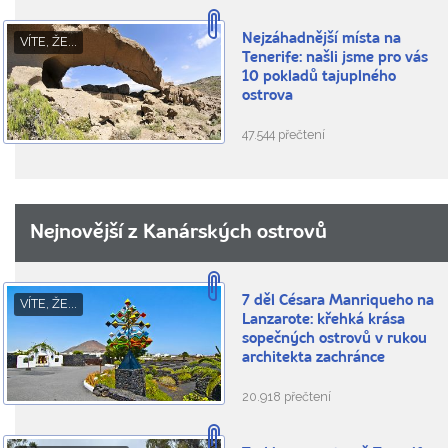
Nejzáhadnější místa na
VÍTE, ŽE...
Tenerife: našli jsme pro vás
10 pokladů tajuplného
ostrova
47.544 přečtení
Nejnovější z Kanárských ostrovů
7 děl Césara Manriqueho na
VÍTE, ŽE...
Lanzarote: křehká krása
sopečných ostrovů v rukou
architekta zachránce
20.918 přečtení