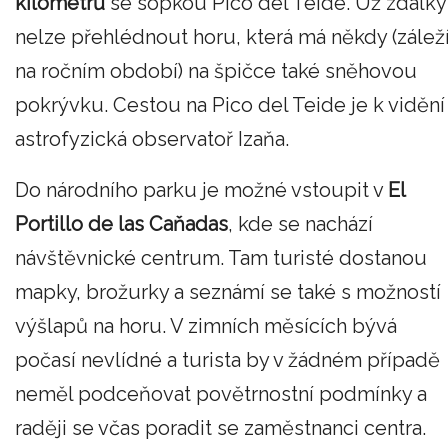
kilometrů
se sopkou Pico del Teide. Už zdálky
nelze přehlédnout horu, která má někdy (zálež
na ročním období) na špičce také sněhovou
pokrývku. Cestou na Pico del Teide je k vidění
astrofyzická observatoř Izaňa.
Do národního parku je možné vstoupit v
El
Portillo de las Caňadas
, kde se nachází
návštěvnické centrum. Tam turisté dostanou
mapky, brožurky a seznámí se také s možností
výšlapů na horu. V zimních měsících bývá
počasí nevlídné a turista by v žádném případě
neměl podceňovat povětrnostní podmínky a
raději se včas poradit se zaměstnanci centra.