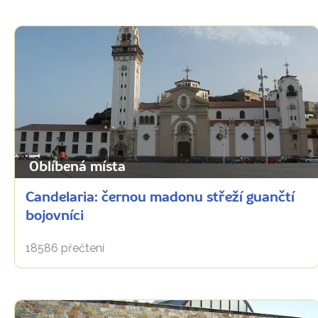
Oblíbená místa
Candelaria: černou madonu střeží guančtí
bojovníci
18586 přečtení