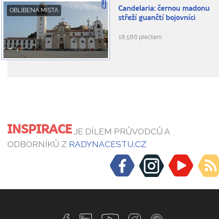
Candelaria: černou madonu
OBLÍBENÁ MÍSTA
střeží guančtí bojovníci
18.586 přečtení
INSPIRACE
JE DÍLEM PRŮVODCŮ A
ODBORNÍKŮ Z
RADYNACESTU.CZ