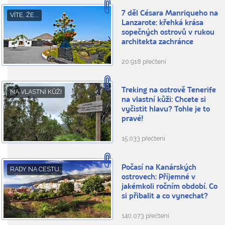
7 děl Césara Manriqueho na
VÍTE, ŽE...
Lanzarote: křehká krása
sopečných ostrovů v rukou
architekta zachránce
20.918 přečtení
Treking na ostrově Tenerife
NA VLASTNÍ KŮŽI
na vlastní kůži: Chcete si
vyčistit hlavu? Tohle je to
pravé!
15.033 přečtení
Počasí na Kanárských
RADY NA CESTU
ostrovech: Příjemné v
jakémkoli ročním období. Co
si přibalit a co vynechat?
140.073 přečtení