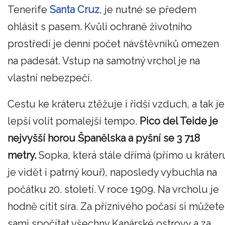
Tenerife
Santa Cruz
, je nutné se předem
ohlásit s pasem. Kvůli ochraně životního
prostředí je denní počet návštěvníků omezen
na padesát. Vstup na samotný vrchol je na
vlastní nebezpečí.
Cestu ke kráteru ztěžuje i řidší vzduch, a tak je
lepší volit pomalejší tempo.
Pico del Teide je
nejvyšší horou Španělska a pyšní se 3 718
metry.
Sopka, která stále dřímá (přímo u kráter
je vidět i patrný kouř), naposledy vybuchla na
počátku 20. století. V roce 1909. Na vrcholu je
hodně cítit síra. Za příznivého počasí si můžete
sami spočítat všechny Kanárské ostrovy a za