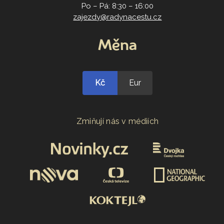
Po – Pá: 8:30 – 16:00
zajezdy@radynacestu.cz
Měna
Kč
Eur
Zmiňují nás v médiích