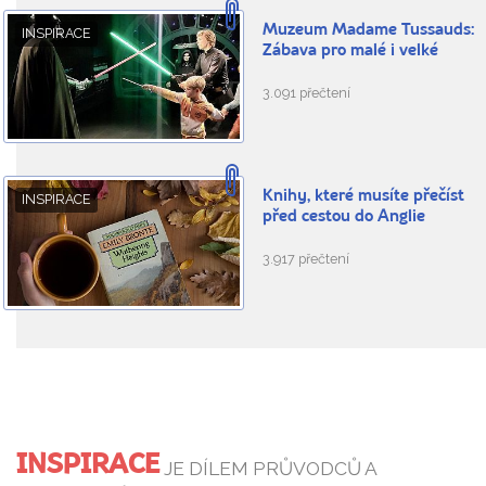
Muzeum Madame Tussauds:
INSPIRACE
Zábava pro malé i velké
3.091 přečtení
Knihy, které musíte přečíst
INSPIRACE
před cestou do Anglie
3.917 přečtení
INSPIRACE
JE DÍLEM PRŮVODCŮ A