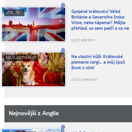
Spojené království Velké
VÍTE, ŽE...
Británie a Severního Irska:
Víme, nebo tápeme? Mějte
přehled, co sem patří a co ne
9.437 přečtení
Na vlastní kůži: Královské
NA VLASTNÍ KŮŽI
plemeno corgi... a můj (psí)
život s ním!
26.173 přečtení
Nejnovější z Anglie