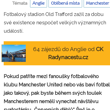
Témata
Anglie
Oblíbená místa
Manchester
Fotbalový stadion Old Trafford zažil za dobu
své existence nespočet velkých významných
událostí.
64 zájezdů do Anglie od
CK
Radynacestu.cz
Pokud patříte mezi fanoušky fotbalového
klubu Manchester United nebo vás baví fotbal
jako takový, pak byste během svých toulek
Manchesterem neměli vynechat návštěvu
svatostánku „Červených ďáblů“. Řeč je o