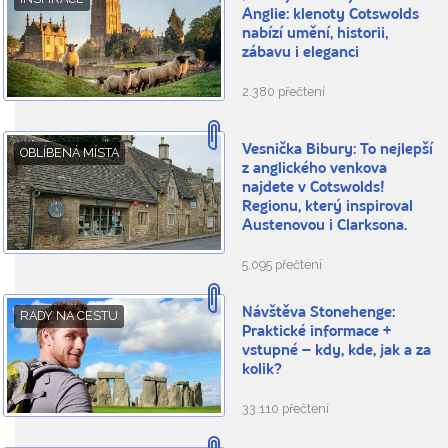
Anglie: klenoty Cotswolds
nabízí umění, historii,
zábavu i eleganci
2.380 přečtení
Vesnička Bibury: To nejlepší
OBLÍBENÁ MÍSTA
z anglického venkova
najdete v Cotswolds!
Regionu, který inspiroval
Austenovou i Clarksona.
5.095 přečtení
Návštěva Stonehenge:
RADY NA CESTU
Praktické informace +
vstupné – kdy, kde, jak a za
kolik?
33.110 přečtení