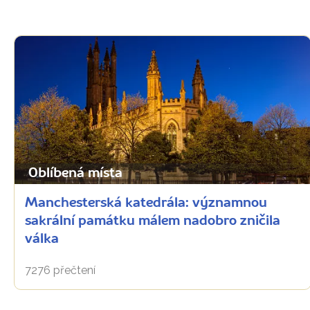
Oblíbená místa
Manchesterská katedrála: významnou
sakrální památku málem nadobro zničila
válka
7276 přečtení