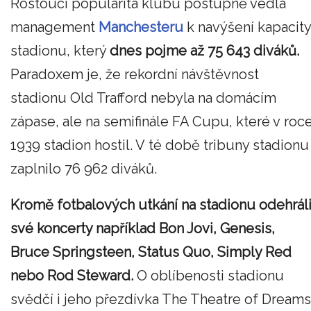
Rostoucí popularita klubu postupně vedla
management
Manchesteru
k navýšení kapacity
stadionu, který
dnes pojme až 75 643 diváků.
Paradoxem je, že rekordní návštěvnost
stadionu Old Trafford nebyla na domácím
zápase, ale na semifinále FA Cupu, které v roc
1939 stadion hostil. V té době tribuny stadionu
zaplnilo 76 962 diváků.
Kromě fotbalových utkání na stadionu odehrál
své koncerty například Bon Jovi, Genesis,
Bruce Springsteen, Status Quo, Simply Red
nebo Rod Steward.
O oblíbenosti stadionu
svědčí i jeho přezdívka The Theatre of Dreams