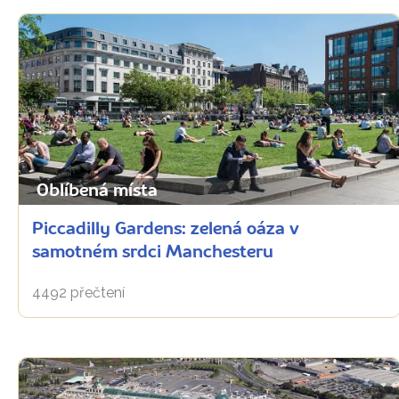
Oblíbená místa
Piccadilly Gardens: zelená oáza v
samotném srdci Manchesteru
4492 přečtení