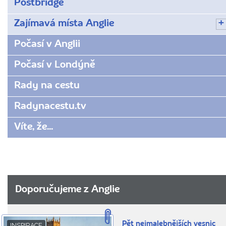
Postbridge
Zajímavá místa Anglie
Počasí v Anglii
Počasí v Londýně
Rady na cestu
Radynacestu.tv
Víte, že...
Doporučujeme z Anglie
Pět nejmalebnějších vesnic
INSPIRACE