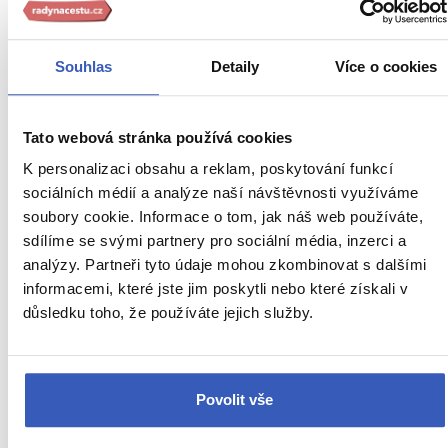
trafford/
Inspirace
Souhlas
Detaily
Více o cookies
Jídlo a pití
Nepropásněte
Tato webová stránka používá cookies
Oblíbená místa
K personalizaci obsahu a reklam, poskytování funkcí
sociálních médií a analýze naší návštěvnosti využíváme
Anglická města
soubory cookie. Informace o tom, jak náš web používáte,
sdílíme se svými partnery pro sociální média, inzerci a
Bath
analýzy. Partneři tyto údaje mohou zkombinovat s dalšími
Brighton
informacemi, které jste jim poskytli nebo které získali v
důsledku toho, že používáte jejich služby.
Cambridge
Canterbury
Povolit vše
Colchester