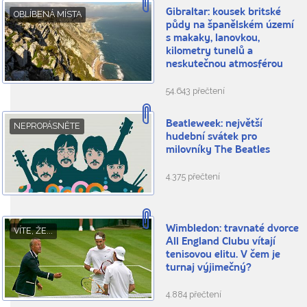
Gibraltar: kousek britské
OBLÍBENÁ MÍSTA
půdy na španělském území
s makaky, lanovkou,
kilometry tunelů a
neskutečnou atmosférou
54.643 přečtení
Beatleweek: největší
NEPROPÁSNĚTE
hudební svátek pro
milovníky The Beatles
4.375 přečtení
Wimbledon: travnaté dvorce
VÍTE, ŽE...
All England Clubu vítají
tenisovou elitu. V čem je
turnaj výjimečný?
4.884 přečtení