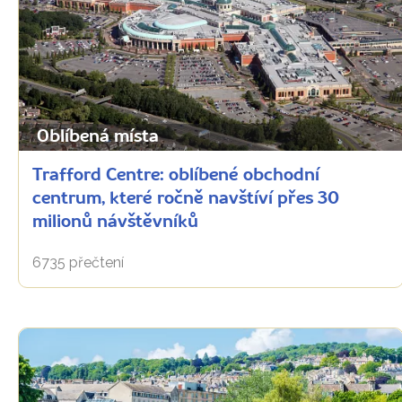
Oblíbená místa
Trafford Centre: oblíbené obchodní
centrum, které ročně navštíví přes 30
milionů návštěvníků
6735 přečtení