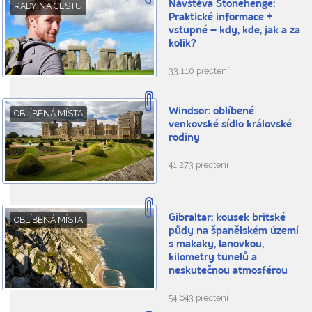
Návštěva Stonehenge:
RADY NA CESTU
Praktické informace +
vstupné – kdy, kde, jak a za
kolik?
33.110 přečtení
Windsor: oblíbené
OBLÍBENÁ MÍSTA
venkovské sídlo královské
rodiny
41.273 přečtení
Gibraltar: kousek britské
OBLÍBENÁ MÍSTA
půdy na španělském území
s makaky, lanovkou,
kilometry tunelů a
neskutečnou atmosférou
54.643 přečtení