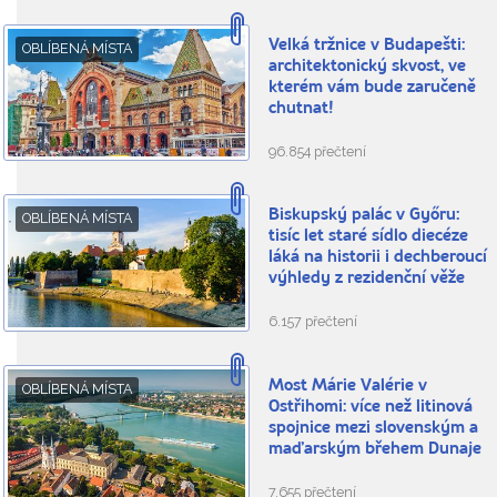
Velká tržnice v Budapešti:
OBLÍBENÁ MÍSTA
architektonický skvost, ve
kterém vám bude zaručeně
chutnat!
96.854 přečtení
Biskupský palác v Győru:
OBLÍBENÁ MÍSTA
tisíc let staré sídlo diecéze
láká na historii i dechberoucí
výhledy z rezidenční věže
6.157 přečtení
Most Márie Valérie v
OBLÍBENÁ MÍSTA
Ostřihomi: více než litinová
spojnice mezi slovenským a
maďarským břehem Dunaje
7.655 přečtení