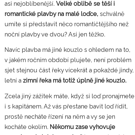
asi nejoblíbenější.
Velké oblibě se těší i
romantické plavby na malé loďce,
schválně
umíte si představit něco romantičtějšího než
noční plavby ve dvou? Asi jen těžko.
Navíc plavba má jiné kouzlo s ohledem na to,
v jakém ročním období plujete, není problém
sjet stejnou část řeky vícekrát a pokaždé jindy,
letní a
zimní řeka má totiž úplně jiné kouzlo.
Zcela jiný zážitek máte, když si loď pronajmete
i s kapitánem. Až vás přestane bavit loď řídit,
prostě necháte řízení na něm a vy se jen
kocháte okolím.
Někomu zase vyhovuje