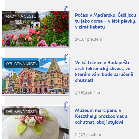
Počasí v Maďarsku: Češi jsou
RADY NA CESTU
tu jako doma – v létě plavky,
v zimě kabáty
25.184 přečtení
Velká tržnice v Budapešti:
OBLÍBENÁ MÍSTA
architektonický skvost, ve
kterém vám bude zaručeně
chutnat!
96.854 přečtení
Muzeum marcipánu v
OBLÍBENÁ MÍSTA
Keszthely: prozkoumat a
ochutnat, obojí stylově
8.367 přečtení