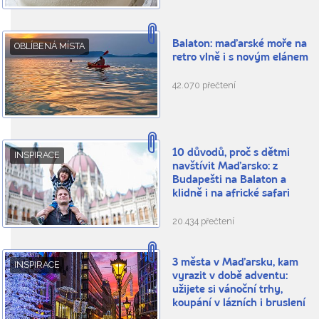
Balaton: maďarské moře na
OBLÍBENÁ MÍSTA
retro vlně i s novým elánem
42.070 přečtení
10 důvodů, proč s dětmi
INSPIRACE
navštívit Maďarsko: z
Budapešti na Balaton a
klidně i na africké safari
20.434 přečtení
3 města v Maďarsku, kam
INSPIRACE
vyrazit v době adventu:
užijete si vánoční trhy,
koupání v lázních i bruslení