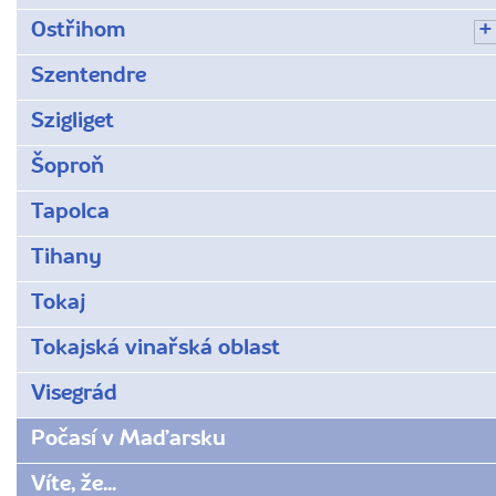
Ostřihom
Szentendre
Szigliget
Šoproň
Tapolca
Tihany
Tokaj
Tokajská vinařská oblast
Visegrád
Počasí v Maďarsku
Víte, že...