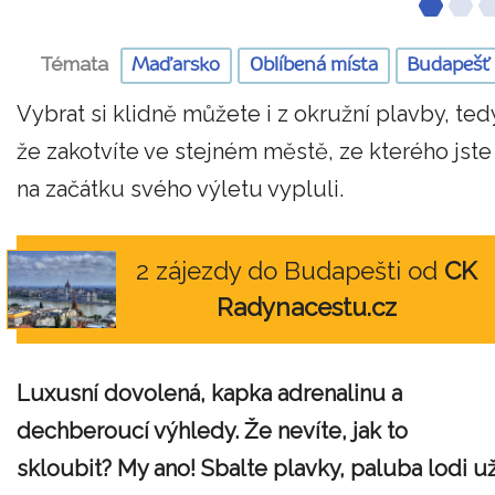
Témata
Maďarsko
Oblíbená místa
Budapešť
Vybrat si klidně můžete i z okružní plavby, ted
že zakotvíte ve stejném městě, ze kterého jste
na začátku svého výletu vypluli.
2 zájezdy do Budapešti od
CK
Radynacestu.cz
Luxusní dovolená, kapka adrenalinu a
dechberoucí výhledy. Že nevíte, jak to
skloubit? My ano! Sbalte plavky, paluba lodi u