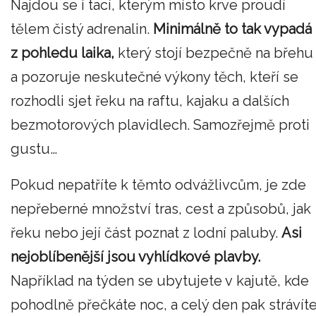
Najdou se i tací, kterým místo krve proudí
tělem čistý adrenalin.
Minimálně to tak vypadá
z pohledu laika,
který stojí bezpečně na břehu
a pozoruje neskutečné výkony těch, kteří se
rozhodli sjet řeku na raftu, kajaku a dalších
bezmotorových plavidlech. Samozřejmě proti
gustu…
Pokud nepatříte k těmto odvážlivcům, je zde
nepřeberné množství tras, cest a způsobů, jak
řeku nebo její část poznat z lodní paluby.
Asi
nejoblíbenější jsou vyhlídkové plavby.
Například na týden se ubytujete v kajutě, kde
pohodlně přečkáte noc, a celý den pak strávít