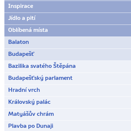
dunaji/
Inspirace
Jídlo a pití
Oblíbená místa
Balaton
Budapešť
Bazilika svatého Štěpána
Budapešťský parlament
Hradní vrch
Královský palác
Matyášův chrám
Plavba po Dunaji