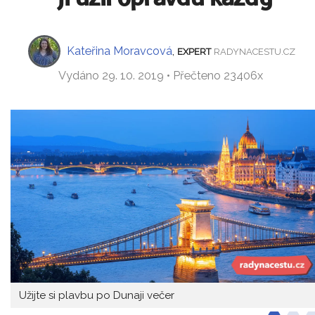
Kateřina Moravcová
,
EXPERT
RADYNACESTU.CZ
Vydáno 29. 10. 2019 • Přečteno 23406x
Užijte si plavbu po Dunaji večer