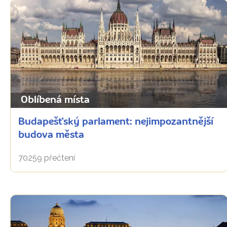
Oblíbená místa
Budapešťský parlament: nejimpozantnější
budova města
70259 přečtení