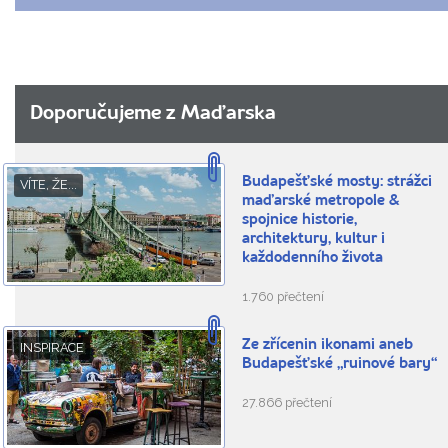
Doporučujeme z Maďarska
Budapešťské mosty: strážci
VÍTE, ŽE...
maďarské metropole &
spojnice historie,
architektury, kultur i
každodenního života
1.760 přečtení
Ze zřícenin ikonami aneb
INSPIRACE
Budapešťské „ruinové bary“
27.866 přečtení