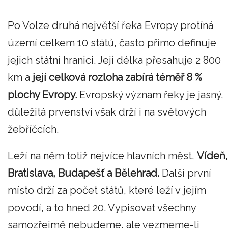
Po Volze druhá největší řeka Evropy protíná
území celkem 10 států, často přímo definuje
jejich státní hranici. Její délka přesahuje 2 800
km a
její celková rozloha zabírá téměř 8 %
plochy Evropy.
Evropský význam řeky je jasný,
důležitá prvenství však drží i na světových
žebříčcích.
Leží na něm totiž nejvíce hlavních měst,
Vídeň,
Bratislava, Budapešť a Bělehrad.
Další první
místo drží za počet států, které leží v jejím
povodí, a to hned 20. Vypisovat všechny
samozřejmě nebudeme, ale vezmeme-li