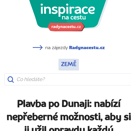
na zájezdy
Radynacestu.cz
ZEMĚ
Plavba po Dunaji: nabízí
nepřeberné možnosti, aby si
ji užil opravdu každý