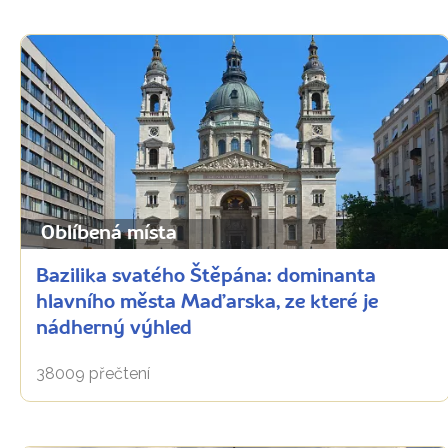
Oblíbená místa
Bazilika svatého Štěpána: dominanta
hlavního města Maďarska, ze které je
nádherný výhled
38009 přečtení