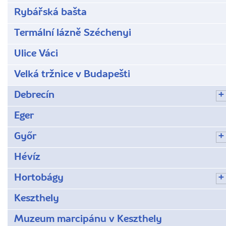
Rybářská bašta
Termální lázně Széchenyi
Ulice Váci
Velká tržnice v Budapešti
Debrecín
Eger
Győr
Hévíz
Hortobágy
Keszthely
Muzeum marcipánu v Keszthely