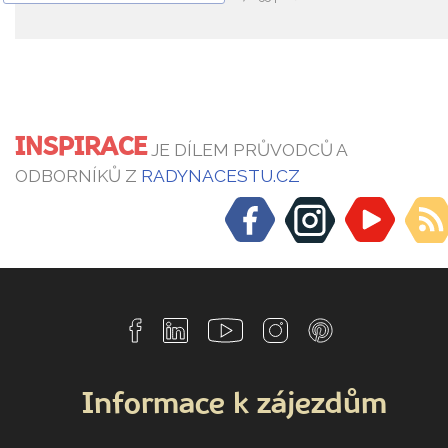
INSPIRACE
JE DÍLEM PRŮVODCŮ A
ODBORNÍKŮ Z
RADYNACESTU.CZ
Informace k zájezdům