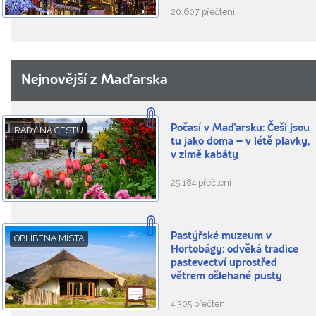
20.607 přečtení
Nejnovější z Maďarska
Počasí v Maďarsku: Češi jsou
RADY NA CESTU
tu jako doma – v létě plavky,
v zimě kabáty
25.184 přečtení
Pastýřské muzeum v
OBLÍBENÁ MÍSTA
Hortobágy: odvěká tradice
pastevectví uprostřed
větrem ošlehané pusty
4.305 přečtení