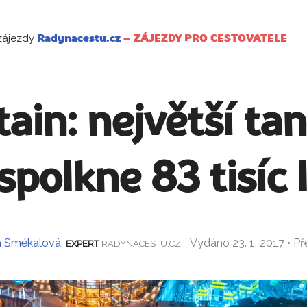
zájezdy
Radynacestu.cz
–
ZÁJEZDY PRO CESTOVATELE
ain: největší tan
spolkne 83 tisíc 
a Smékalová
,
Vydáno 23. 1. 2017 • P
EXPERT
RADYNACESTU.CZ