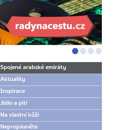
Spojené arabské emiráty
Aktuality
Inspirace
Jídlo a pití
Na vlastní kůži
Nepropásněte