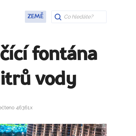
ZEMĚ
čící fontána
litrů vody
řečteno 46361x