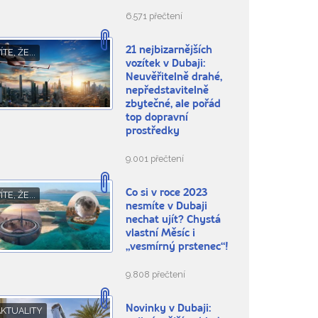
6.571 přečtení
21 nejbizarnějších
ÍTE, ŽE...
vozítek v Dubaji:
Neuvěřitelně drahé,
nepředstavitelně
zbytečné, ale pořád
top dopravní
prostředky
9.001 přečtení
Co si v roce 2023
ÍTE, ŽE...
nesmíte v Dubaji
nechat ujít? Chystá
vlastní Měsíc i
„vesmírný prstenec“!
9.808 přečtení
Novinky v Dubaji:
AKTUALITY