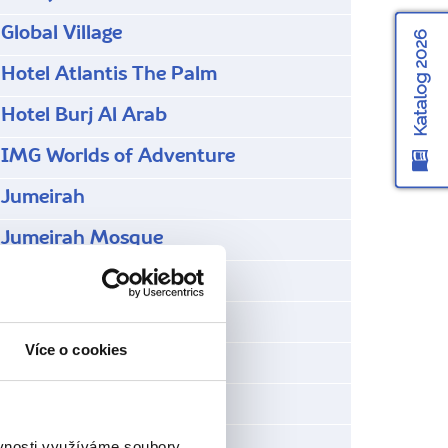
Global Village
Katalog 2026
Hotel Atlantis The Palm
Hotel Burj Al Arab
IMG Worlds of Adventure
Jumeirah
Jumeirah Mosque
Jumeirah Road
La Mer
Více o cookies
Mall of the Emirates
Miracle garden
Souky v Dubaji
ěvnosti využíváme soubory