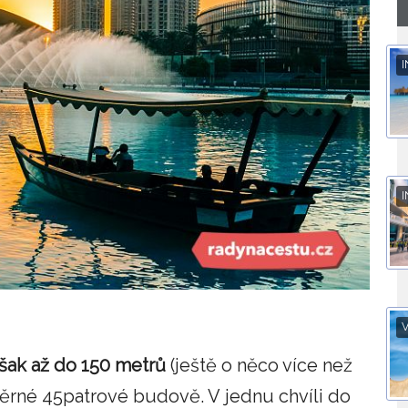
I
I
V
však až do 150 metrů
(ještě o něco více než
ěrné 45patrové budově. V jednu chvíli do