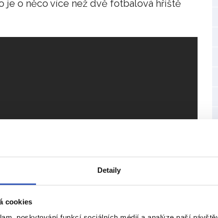
To je o něco více než dvě fotbalová hřiště
Detaily
á cookies
klam, poskytování funkcí sociálních médií a analýze naší návšt