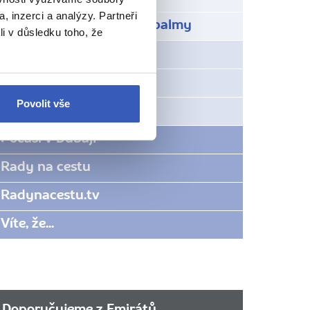
, inzerci a analýzy. Partneři
Umělé ostrovy ve tvaru palmy
li v důsledku toho, že
Fujairah
Hora Jebel Jais
Povolit vše
Ras al Khaimah
Počasí v Dubaji
Rady na cestu
Radynacestu.tv
Víte, že...