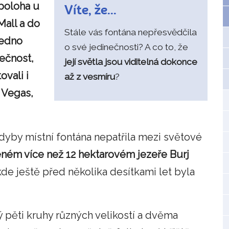
 poloha u
Víte, že...
all a do
Stále vás fontána nepřesvědčila
jedno
o své jedinečnosti? A co to, že
tečnost,
její světla jsou viditelná dokonce
ovali i
až z vesmíru
?
s Vegas,
dyby místní fontána nepatřila mezi světové
eném více než 12 hektarovém jezeře Burj
de ještě před několika desítkami let byla
ý pěti kruhy různých velikostí a dvěma