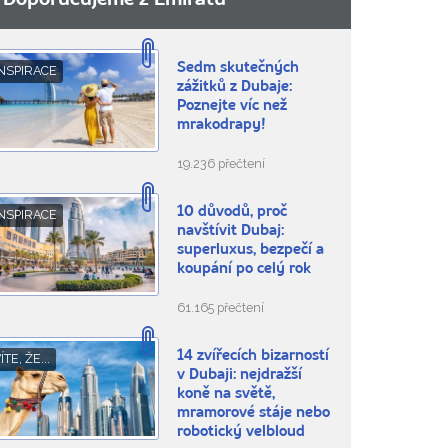
Doporučujeme z Emirátů
Sedm skutečných
NSPIRACE
zážitků z Dubaje:
Poznejte víc než
mrakodrapy!
19.236 přečtení
10 důvodů, proč
NSPIRACE
navštívit Dubaj:
superluxus, bezpečí a
koupání po celý rok
61.165 přečtení
14 zvířecích bizarností
ÍTE, ŽE...
v Dubaji: nejdražší
koně na světě,
mramorové stáje nebo
robotický velbloud