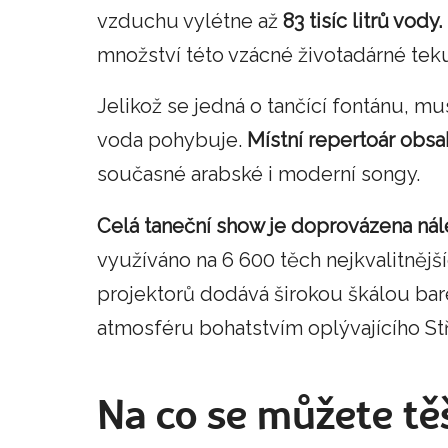
vzduchu vylétne až
83 tisíc litrů vody.
množství této vzácné životadárné teku
Jelikož se jedná o tančící fontánu, mu
voda pohybuje.
Místní repertoár obsah
současné arabské i moderní songy.
Celá taneční show je doprovázena nál
využíváno na 6 600 těch nejkvalitnějš
projektorů dodává širokou škálou ba
atmosféru bohatstvím oplývajícího S
Na co se můžete tě