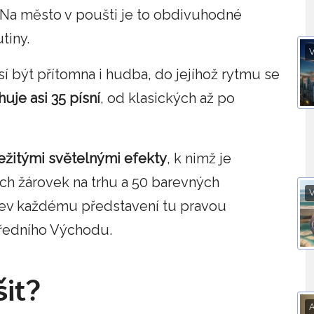
Na město v poušti je to obdivuhodné
tiny.
V
sí být přítomna i hudba, do jejíhož rytmu se
uje asi 35 písní
, od klasických až po
ežitými světelnými efekty
, k nimž je
ích žárovek na trhu a 50 barevných
V
rev každému představení tu pravou
tředního Východu.
šit?