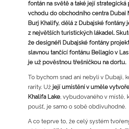
fontán na světě a také její strategická
vchodu do obchodního centra Dubai M
Burj Khalify, dělá z Dubajské fontány 
z největších turistických lákadel. Sku
že designéři Dubajské fontány projekt
slavnou tančící fontánu Bellagio v La
je už pověstnou třešničkou na dortu.
To bychom snad ani nebyli v Dubaji, k
rarity. Už
její umístění v uměle vytvoř
Khalifa Lake
, vybudovaného v místě, k
poušť, je samo o sobě obdivuhodné.
A co teprve to, že celý systém tvořen