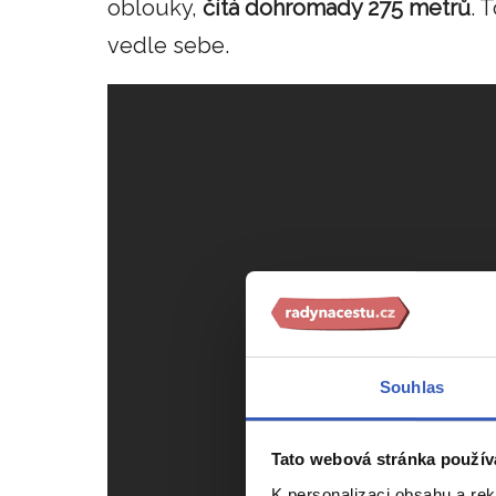
oblouky,
čítá dohromady 275 metrů
. 
vedle sebe.
Souhlas
Tato webová stránka použív
K personalizaci obsahu a re