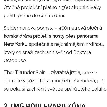
Otočné projekční plátno s 360 stupni diváky
pohltí přímo do centra dění.
Spidermanova pomsta –
400metrová otočná
horská dráha proletí s hosty přes panorama
New Yorku
společně s nejznámějším hrdinou,
který se snaží zachránit svět od Doktora
Octopuse.
Thor Thunder Spin – závratná jízda,
kde se
ocitnete v kůži Thora, mocného Avengera, jež
se pokusí zachránit svět ze spárů zlého Lokiho
2. IMG BOULEVARD ZÓNA