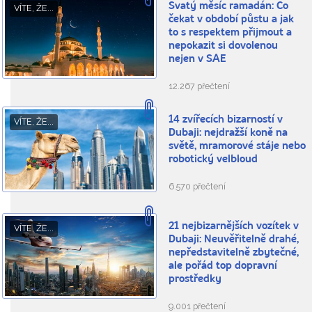
Svatý měsíc ramadán: Co
VÍTE, ŽE...
čekat v období půstu a jak
to s respektem přijmout a
nepokazit si dovolenou
nejen v SAE
12.267 přečtení
14 zvířecích bizarností v
VÍTE, ŽE...
Dubaji: nejdražší koně na
světě, mramorové stáje nebo
robotický velbloud
6.570 přečtení
21 nejbizarnějších vozítek v
VÍTE, ŽE...
Dubaji: Neuvěřitelně drahé,
nepředstavitelně zbytečné,
ale pořád top dopravní
prostředky
9.001 přečtení