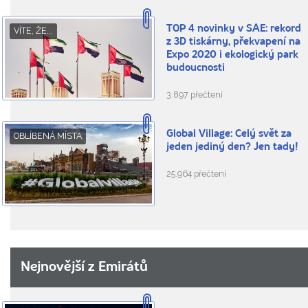
TOP 4 novinky v SAE: rekord
VÍTE, ŽE...
z 3D tiskárny, překvapení na
Expo 2020 i ekologický park
budoucnosti
3.897 přečtení
Global Village: Celý svět za
OBLÍBENÁ MÍSTA
jeden jediný den? Jen tady!
25.964 přečtení
Nejnovější z Emirátů