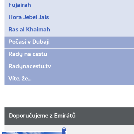
Fujairah
Hora Jebel Jais
Ras al Khaimah
Počasí v Dubaji
Rady na cestu
Radynacestu.tv
Víte, že...
Doporučujeme z Emirátů