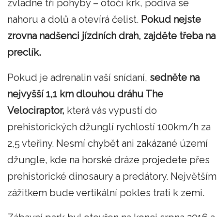
zvládne tři pohyby – otočí krk, podívá se
nahoru a dolů a otevírá čelist.
Pokud nejste
zrovna nadšenci jízdních drah, zajděte třeba na
preclík.
Pokud je adrenalin vaší snídaní,
sedněte na
nejvyšší 1,1 km dlouhou dráhu The
Velociraptor,
která vás vypustí do
prehistorických džunglí rychlostí 100km/h za
2,5 vteřiny. Nesmí chybět ani zakázané území
džungle, kde na horské dráze projedete přes
prehistorické dinosaury a predátory. Největším
zážitkem bude vertikální pokles trati k zemi.