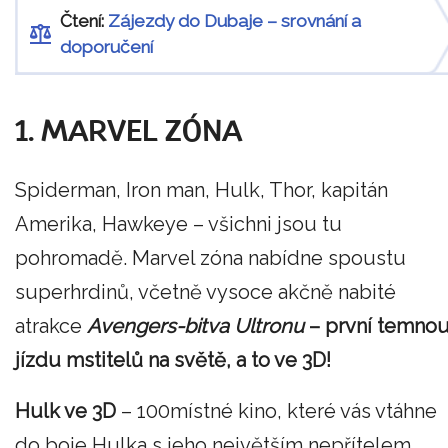
Čtení:
Zájezdy do Dubaje – srovnání a
doporučení
1. MARVEL ZÓNA
Spiderman, Iron man, Hulk, Thor, kapitán
Amerika, Hawkeye – všichni jsou tu
pohromadě. Marvel zóna nabídne spoustu
superhrdinů, včetně vysoce akčně nabité
atrakce
Avengers-bitva Ultronu
– první temno
jízdu mstitelů na světě, a to ve 3D!
Hulk ve 3D
– 100místné kino, které vás vtáhne
do boje Hulka s jeho největším nepřítelem.