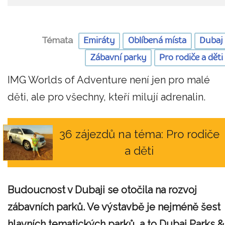
Témata
Emiráty
Oblíbená místa
Dubaj
Zábavní parky
Pro rodiče a děti
IMG Worlds of Adventure není jen pro malé
děti, ale pro všechny, kteří milují adrenalin.
36 zájezdů na téma: Pro rodiče
a děti
Budoucnost v Dubaji se otočila na rozvoj
zábavních parků. Ve výstavbě je nejméně šest
hlavních tematických parků, a to Dubai Parks &