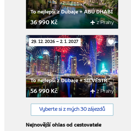
To nejlepší z Dubaje + ABÚ DHABÍ
z Prahy
36 990 Kč
29. 12. 2026 – 2. 1. 2027
Do
oblíbenýc
To nejlepší z Dubaje + SILVESTR
z Prahy
56 990 Kč
Vyberte si z mých 30 zájezdů
Nejnovější ohlas od cestovatele