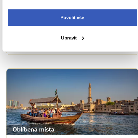
Oblíbená místa
Povolit vše
Burj Khalifa: nejvyšší budova světa
vyrostla v Dubaji
Upravit
52673 přečtení
Oblíbená místa