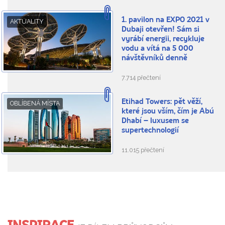
1. pavilon na EXPO 2021 v
AKTUALITY
Dubaji otevřen! Sám si
vyrábí energii, recykluje
vodu a vítá na 5 000
návštěvníků denně
7.714 přečtení
Etihad Towers: pět věží,
OBLÍBENÁ MÍSTA
které jsou vším, čím je Abú
Dhabí – luxusem se
supertechnologií
11.015 přečtení