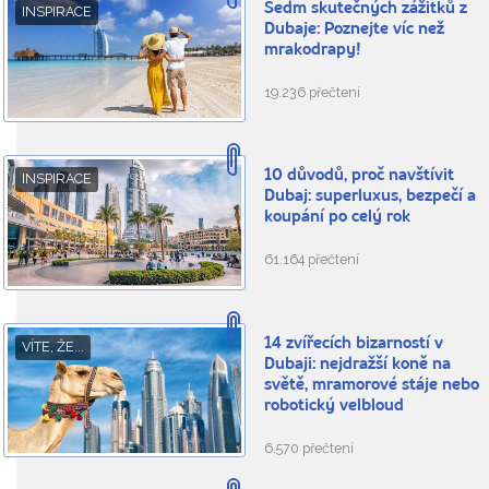
Sedm skutečných zážitků z
INSPIRACE
Dubaje: Poznejte víc než
mrakodrapy!
19.236 přečtení
10 důvodů, proč navštívit
INSPIRACE
Dubaj: superluxus, bezpečí a
koupání po celý rok
61.164 přečtení
14 zvířecích bizarností v
VÍTE, ŽE...
Dubaji: nejdražší koně na
světě, mramorové stáje nebo
robotický velbloud
6.570 přečtení