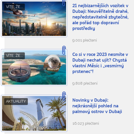
21 nejbizarnějších vozítek v
VÍTE, ŽE...
Dubaji: Neuvěřitelně drahé,
nepředstavitelně zbytečné,
ale pořád top dopravní
prostředky
9.001 přečtení
Co si v roce 2023 nesmíte v
VÍTE, ŽE...
Dubaji nechat ujít? Chystá
vlastní Měsíc i „vesmírný
prstenec“!
9.808 přečtení
Novinky v Dubaji:
AKTUALITY
nejkrásnější pohled na
palmový ostrov v Dubaji
16.023 přečtení