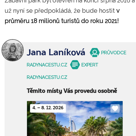
Zábavní park byl otevřen na konci srpna 2016 a
už nyní se předpokládá, že bude hostit
v
průměru 18 milionů turistů do roku 2021!
Jana Laníková
PRŮVODCE
RADYNACESTU.CZ
EXPERT
RADYNACESTU.CZ
Těmito místy Vás provedu osobně
4. – 8. 12. 2026
Do
oblíbenýc