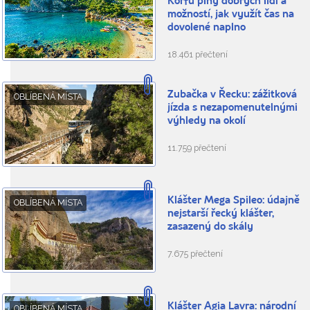
Korfu plný dobrých lidí a
možností, jak využít čas na
dovolené naplno
18.461 přečtení
Zubačka v Řecku: zážitková
OBLÍBENÁ MÍSTA
jízda s nezapomenutelnými
výhledy na okolí
11.759 přečtení
Klášter Mega Spileo: údajně
OBLÍBENÁ MÍSTA
nejstarší řecký klášter,
zasazený do skály
7.675 přečtení
Klášter Agia Lavra: národní
OBLÍBENÁ MÍSTA