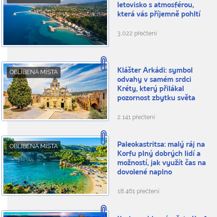
letovisko s atmosférou,
která vás příjemně pohltí
3.022 přečtení
Klášter Arkádi: symbol
OBLÍBENÁ MÍSTA
odvahy v samém srdci
Kréty, který přilákal
pozornost zbytku světa
2.141 přečtení
Paleokastritsa: malý ráj na
OBLÍBENÁ MÍSTA
Korfu plný dobrých lidí a
možností, jak využít čas na
dovolené naplno
18.461 přečtení