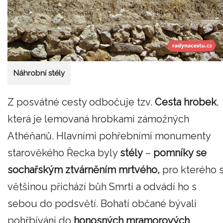
Náhrobní stély
Z posvátné cesty odbočuje tzv.
Cesta hrobek
,
která je lemovaná hrobkami zámožných
Athéňanů. Hlavními pohřebními monumenty
starověkého Řecka byly
stély
–
pomníky se
sochařským ztvárněním mrtvého,
pro kterého s
většinou přichází bůh Smrti a odvádí ho s
sebou do podsvětí. Bohatí občané bývali
pohřbíváni do
honosných mramorových