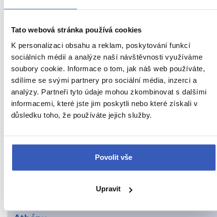
Divadla pod Akropolí: nejdůležitější kulturní
zařízení starověkých Athén
Tato webová stránka používá cookies
17219 přečtení
K personalizaci obsahu a reklam, poskytování funkcí
sociálních médií a analýze naší návštěvnosti využíváme
soubory cookie. Informace o tom, jak náš web používáte,
Další cestovatelská inspirace
sdílíme se svými partnery pro sociální média, inzerci a
analýzy. Partneři tyto údaje mohou zkombinovat s dalšími
informacemi, které jste jim poskytli nebo které získali v
důsledku toho, že používáte jejich služby.
URL
Řecko
stránky:
www.radynacestu.cz/magazin/kerameikos/
Aktuality
Povolit vše
Inspirace
Jídlo a pití
Upravit
Oblíbená místa