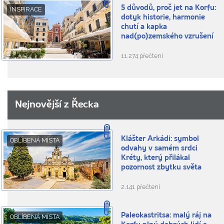
5 důvodů, proč jet na Korfu:
INSPIRACE
dotyk historie, harmonie
chutí a kapka
nad(po)zemského vzrušení
11.274 přečtení
Nejnovější z Řecka
Klášter Arkádi: symbol
OBLÍBENÁ MÍSTA
odvahy v samém srdci
Kréty, který přilákal
pozornost zbytku světa
2.141 přečtení
Paleokastritsa: malý ráj na
OBLÍBENÁ MÍSTA