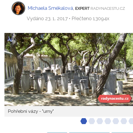
Michaela Smékalová
,
EXPERT
RADYNACESTU.CZ
Vydáno 23. 1. 2017 • Přečteno 13094x
Pohřební vázy - "urny"