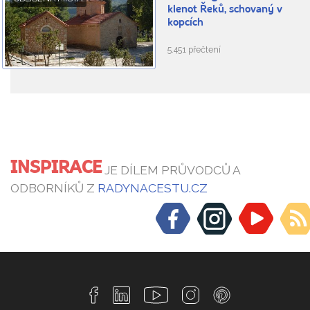
klenot Řeků, schovaný v
kopcích
5.451 přečtení
INSPIRACE
JE DÍLEM PRŮVODCŮ A
ODBORNÍKŮ Z
RADYNACESTU.CZ