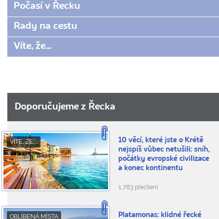
Počasí v Řecku
Rady na cestu
Víte, že...
Doporučujeme z Řecka
10 věcí, které jste o Krétě
VÍTE, ŽE...
nejspíš vůbec netušili: sníh,
počátky evropské civilizace
a konec kontinentu
1.783 přečtení
Platamonas: klidné řecké
OBLÍBENÁ MÍSTA