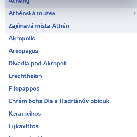
Athény
Athénská muzea
Zajímavá místa Athén
Akropolis
Areopagos
Divadla pod Akropolí
Erechtheion
Filopappos
Chrám boha Dia a Hadriánův oblouk
Kerameikos
Lykavittos