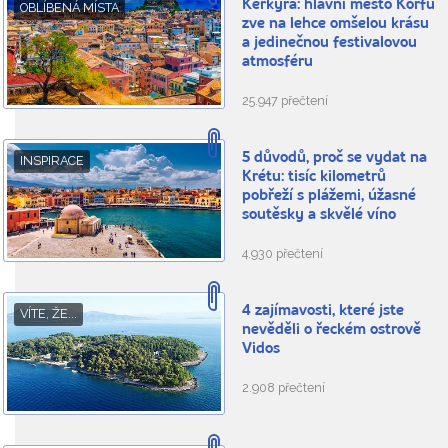
Kerkyra: hlavní město Korfu
OBLÍBENÁ MÍSTA
zve na lehce omšelou krásu
a jedinečnou festivalovou
atmosféru
25.947 přečtení
5 důvodů, proč se vydat na
INSPIRACE
Krétu: tisíc kilometrů
pobřeží s plážemi, úžasné
soutěsky a skvělé víno
4.930 přečtení
4 zajímavosti, které jste
VÍTE, ŽE...
nevěděli o řeckém ostrově
Vidos
2.908 přečtení