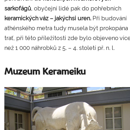
sarkofágů
, obyčejní lidé pak do pohřebních
keramických váz – jakýchsi uren.
Při budování
athénského metra tudy musela být prokopána
trať, při této příležitosti zde bylo objeveno víc
než 1 000 náhrobků z 5. – 4. století př. n. l.
Muzeum Kerameiku