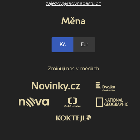
zajezdy@radynacestu.cz
Měna
Kč
Eur
Zmiňují nás v médiích