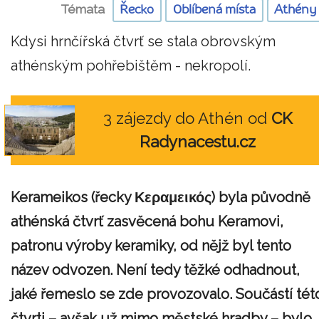
Témata
Řecko
Oblíbená místa
Athény
Kdysi hrnčířská čtvrť se stala obrovským
athénským pohřebištěm - nekropolí.
3 zájezdy do Athén od
CK
Radynacestu.cz
Kerameikos (řecky Κεραμεικός) byla původně
athénská čtvrť zasvěcená bohu Keramovi,
patronu výroby keramiky, od nějž byl tento
název odvozen. Není tedy těžké odhadnout,
jaké řemeslo se zde provozovalo. Součástí tét
čtvrti – avšak už mimo městské hradby – bylo