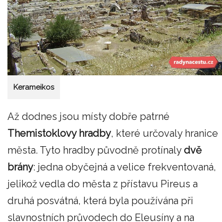
Kerameikos
Až dodnes jsou místy dobře patrné
Themistoklovy hradby
, které určovaly hranice
města. Tyto hradby původně protínaly
dvě
brány
: jedna obyčejná a velice frekventovaná,
jelikož vedla do města z přístavu Pireus a
druhá posvátná, která byla používána při
slavnostních průvodech do Eleusíny a na