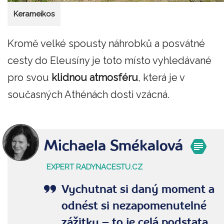
Kerameikos
Kromě velké spousty náhrobků a posvátné
cesty do Eleusíny je toto místo vyhledávané
pro svou
klidnou atmosféru
, která je v
současných Athénách dosti vzácná.
Michaela Smékalová
EXPERT RADYNACESTU.CZ
Vychutnat si daný moment a
odnést si nezapomenutelné
zážitky – to je celá podstata