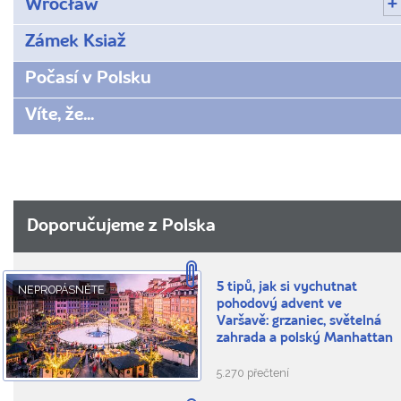
Wrocław
Zámek Ksiaž
Počasí v Polsku
Víte, že...
Doporučujeme z Polska
5 tipů, jak si vychutnat
NEPROPÁSNĚTE
pohodový advent ve
Varšavě: grzaniec, světelná
zahrada a polský Manhattan
5.270 přečtení