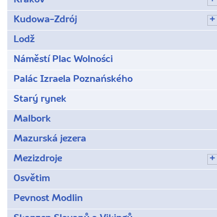
Krakov
Kudowa-Zdrój
Lodž
Náměstí Plac Wolności
Palác Izraela Poznańského
Starý rynek
Malbork
Mazurská jezera
Mezizdroje
Osvětim
Pevnost Modlin