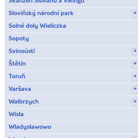
Skanzen Slovanů a Vikingů
Sloviňský národní park
Solné doly Wieliczka
Sopoty
Svinoústí
Štětín
Toruň
Varšava
Walbrzych
Wisla
Wladyslawowo