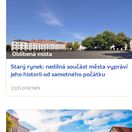
Oblíbená místa
Starý rynek: nedílná součást města vypráví
jeho historii od samotného počátku
3316 přečtení