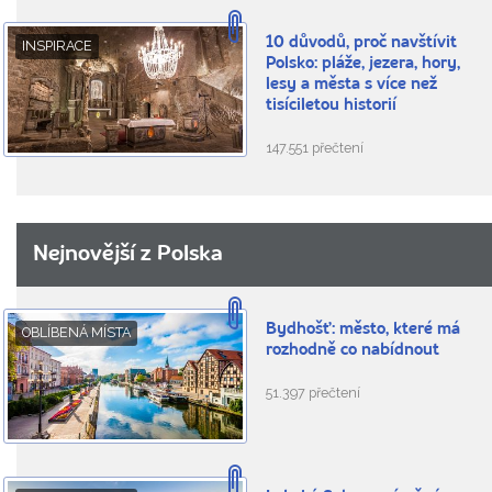
10 důvodů, proč navštívit
INSPIRACE
Polsko: pláže, jezera, hory,
lesy a města s více než
tisíciletou historií
147.551 přečtení
Nejnovější z Polska
Bydhošť: město, které má
OBLÍBENÁ MÍSTA
rozhodně co nabídnout
51.397 přečtení