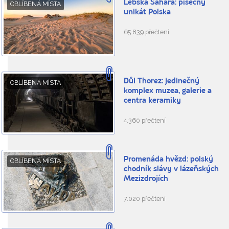
Lebská Sahara: písečný
OBLÍBENÁ MÍSTA
unikát Polska
65.839 přečtení
Důl Thorez: jedinečný
OBLÍBENÁ MÍSTA
komplex muzea, galerie a
centra keramiky
4.360 přečtení
Promenáda hvězd: polský
OBLÍBENÁ MÍSTA
chodník slávy v lázeňských
Mezizdrojích
7.020 přečtení