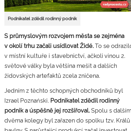
Podnikatel zdědil rodinný podnik
S průmyslovým rozvojem města se zejména
v okolí trhu začali usídlovat Židé.
To se odrazil
v místní kultuře i stavebnictví, ačkoli vinou 2.
světové války byla většina mešit a dalších
židovských artefaktů zcela zničena.
Jedním z těchto schopných obchodníků byl
Izrael Poznański.
Podnikatel zdědil rodinný
podnik a úspěšně jej rozšiřoval.
Spolu s dalším
dvěma kolegy byl zařazen do spolku tzv. Králů
bavlny. S narůstající produkcí začal investovat