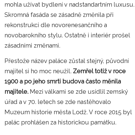
mohla užívat bydlení v nadstandartním luxusu.
Skromná fasáda se zásadně změnila při
rekonstrukci dle novorenesančního a
novobarokního stylu. Ostatně i interiér prošel
zásadními změnami.
Přestože název paláce zůstal stejný, původní
majitel si ho moc neužil.
Zemřel totiž v roce
1900 a po jeho smrti budova často měnila
majitele.
Mezi válkami se zde usídlil zemský
úřad a v 70. letech se zde nastěhovalo
Muzeum historie města Lodž. V roce 2015 byl
palác prohlášen za historickou památku.