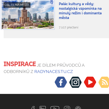
Palác kultury a vědy:
OBLÍBENÁ MÍSTA
nostalgická vzpomínka na
minulý režim i dominanta
města
7.107 přečtení
INSPIRACE
JE DÍLEM PRŮVODCŮ A
ODBORNÍKŮ Z
RADYNACESTU.CZ