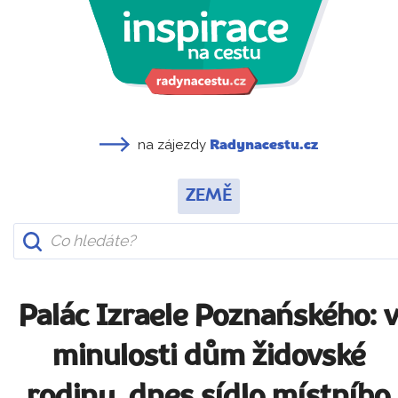
na zájezdy
Radynacestu.cz
ZEMĚ
Palác Izraele Poznańského: 
minulosti dům židovské
rodiny, dnes sídlo místního