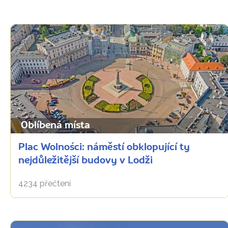
Oblíbená místa
Plac Wolności: náměstí obklopující ty
nejdůležitější budovy v Lodži
4234 přečtení