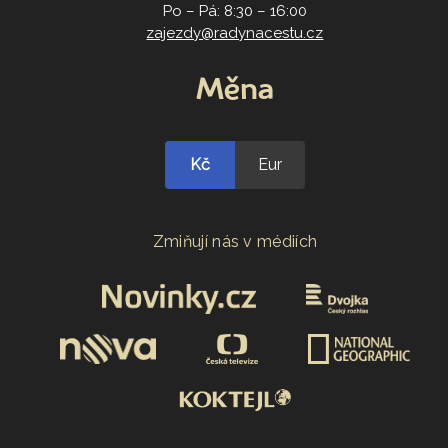
Po – Pá: 8:30 – 16:00
zajezdy@radynacestu.cz
Měna
Kč
Eur
Zmiňují nás v médiích