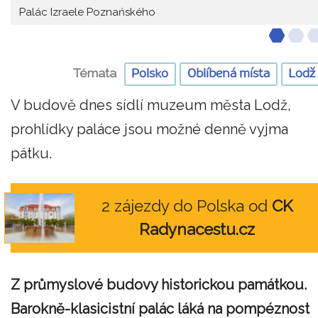
Palác Izraele Poznańského
Témata
Polsko
Oblíbená místa
Lodž
V budově dnes sídlí muzeum města Lodž,
prohlídky paláce jsou možné denně vyjma
pátku.
2 zájezdy do Polska od
CK
Radynacestu.cz
Z průmyslové budovy historickou památkou.
Barokně-klasicistní palác láká na pompéznost