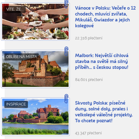
Vánoce v Polsku: Večeře o 12
VÍTE, ŽE...
chodech, mluvící zvířata,
Mikuláš, Gwiazdor a jejich
kolegové
22.316 přečtení
Malbork: Největší cihlová
OBLÍBENÁ MÍSTA
stavba na světě má silný
příběh... s českou stopou!
84.601 přečtení
Skvosty Polska: písečné
INSPIRACE
duny, solné doly, prales i
velkolepé válečné projekty.
To chcete poznat!
43.347 přečtení