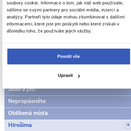
5274 přečtení
soubory cookie. Informace o tom, jak náš web používáte,
sdílíme se svými partnery pro sociální média, inzerci a
analýzy. Partneři tyto údaje mohou zkombinovat s dalšími
informacemi, které jste jim poskytli nebo které získali v
Další cestovatelská inspirace
důsledku toho, že používáte jejich služby.
URL
Japonsko
Povolit vše
stránky:
www.radynacestu.cz/magazin/pamatnik-
Aktuality
psa-
Upravit
haciko/
Inspirace
Jídlo a pití
Nepropásněte
Oblíbená místa
Hirošima