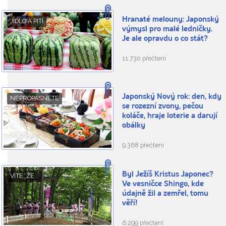
Hranaté melouny: Japonský
JÍDLO A PITÍ
výmysl pro malé ledničky.
Je ale opravdu o co stát?
11.730 přečtení
Japonský Nový rok: den, kdy
NEPROPÁSNĚTE
se rozezní zvony, pečou
koláče, hraje loterie a darují
obálky
9.368 přečtení
Byl Ježíš Kristus Japonec?
VÍTE, ŽE...
Ve vesničce Shingo, kde
údajně žil a zemřel, tomu
věří!
6.299 přečtení