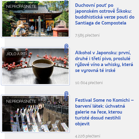
Duchovní pouť po
NEPROPÁSNĚTE
japonském ostrově Šikoku:
buddhistická verze pouti do
Santiaga de Compostela
7.585 přečtení
Alkohol v Japonsku: první,
JÍDLO A PITÍ
druhé i třetí pivo, proslulé
rýžové víno a whisky, která
se vyrovná té irské
10.604 přečtení
Festival Some no Komichi –
NEPROPÁSNĚTE
barvení látek: úchvatná
galerie na řece, kterou
turisté dosud nestihli
objevit
4.226 přečtení