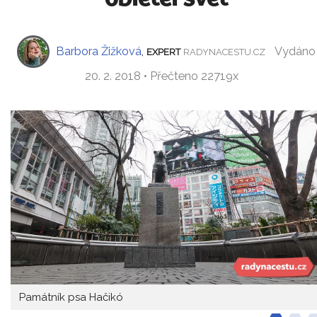
Barbora Žižková
,
Vydáno
EXPERT
RADYNACESTU.CZ
20. 2. 2018 • Přečteno 22719x
Památník psa Hačikó