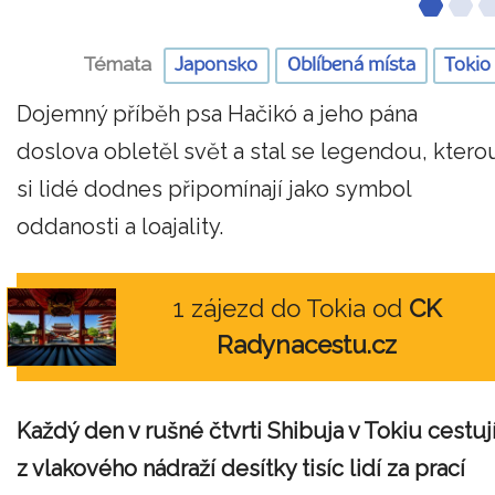
Témata
Japonsko
Oblíbená místa
Tokio
Dojemný příběh psa Hačikó a jeho pána
doslova obletěl svět a stal se legendou, ktero
si lidé dodnes připomínají jako symbol
oddanosti a loajality.
1 zájezd do Tokia od
CK
Radynacestu.cz
Každý den v rušné čtvrti Shibuja v Tokiu cestuj
z vlakového nádraží desítky tisíc lidí za prací