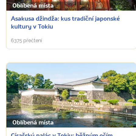
Oblíbená místa
Asakusa džindža: kus tradiční japonské
kultury v Tokiu
6375 přečtení
Oblíbená místa