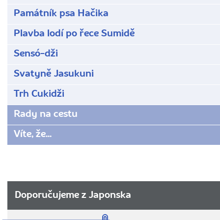
Památník psa Hačika
Plavba lodí po řece Sumidě
Sensó-dži
Svatyně Jasukuni
Trh Cukidži
Rady na cestu
Víte, že...
Doporučujeme z Japonska