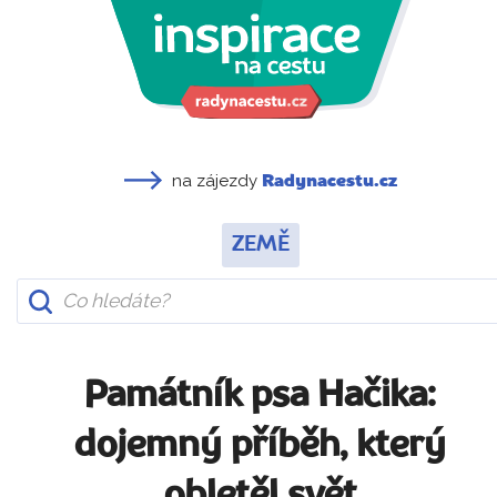
na zájezdy
Radynacestu.cz
ZEMĚ
Památník psa Hačika:
dojemný příběh, který
obletěl svět