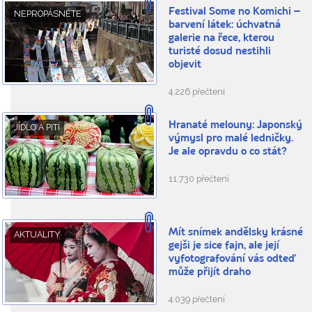
Festival Some no Komichi –
NEPROPÁSNĚTE
barvení látek: úchvatná
galerie na řece, kterou
turisté dosud nestihli
objevit
4.226 přečtení
Hranaté melouny: Japonský
JÍDLO A PITÍ
výmysl pro malé ledničky.
Je ale opravdu o co stát?
11.730 přečtení
Mít snímek andělsky krásné
AKTUALITY
gejši je sice fajn, ale její
vyfotografování vás odteď
může přijít draho
4.039 přečtení