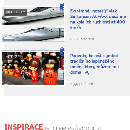
Extrémně „nosatý“ vlak
AKTUALITY
Šinkansen ALFA-X dosáhne
na kolejích rychlosti až 400
km/h
8.284 přečtení
Panenky kokeši: symbol
VÍTE, ŽE...
tradičního japonského
umění, který můžete mít
doma i vy
7.594 přečtení
INSPIRACE
JE DÍLEM PRŮVODCŮ A