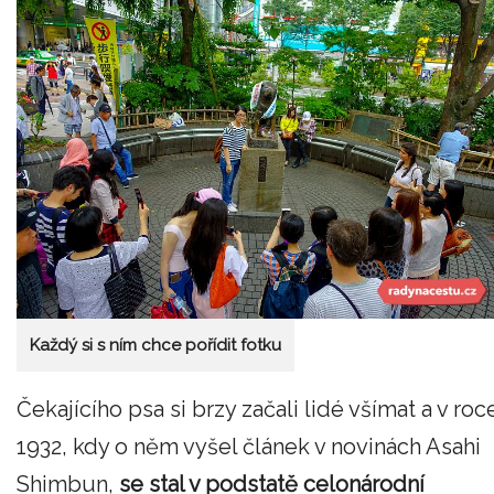
Každý si s ním chce pořídit fotku
Čekajícího psa si brzy začali lidé všímat a v roc
1932, kdy o něm vyšel článek v novinách Asahi
Shimbun,
se stal v podstatě celonárodní