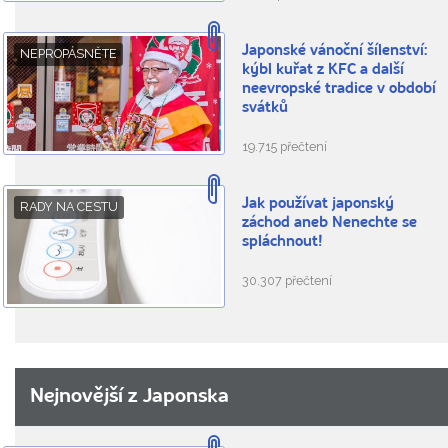
Japonské vánoční šílenství:
NEPROPÁSNĚTE
kýbl kuřat z KFC a další
neevropské tradice v období
svátků
19.715 přečtení
Jak používat japonský
RADY NA CESTU
záchod aneb Nenechte se
spláchnout!
30.307 přečtení
Nejnovější z Japonska