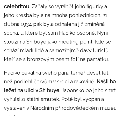
celebritou.
Začaly se vyrábět jeho figurky a
jeho kresba byla na mnoha pohlednicích. 21.
dubna 1934 pak byla odhalena již zmíněná
socha, u které byl sám Hačikó osobně. Nyní
slouží na Shibuye jako meeting point, kde se
schází mladí lidé a samozřejmě davy turistů,
kteří se s bronzovým psem fotí na památku.
Hačikó čekal na svého pána téměř deset let,
než podlehl červům v srdci a rakovině.
Našli ho
ležet na ulici v Shibuye.
Japonsko po jeho smrt
vyhlásilo státní smutek. Poté byl vycpán a
vystaven v Národním přírodovědeckém muze