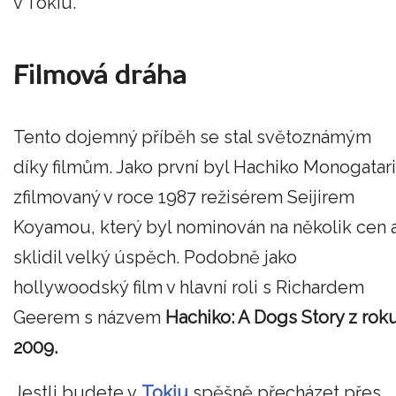
v Tokiu.
Filmová dráha
Tento dojemný příběh se stal světoznámým
díky filmům. Jako první byl Hachiko Monogatari
zfilmovaný v roce 1987 režisérem Seijirem
Koyamou, který byl nominován na několik cen 
sklidil velký úspěch. Podobně jako
hollywoodský film v hlavní roli s Richardem
Geerem s názvem
Hachiko: A Dogs Story z rok
2009.
Jestli budete v
Tokiu
spěšně přecházet přes