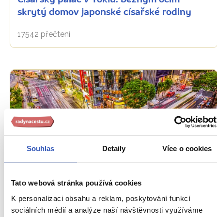
Císařský palác v Tokiu: běžným očím
skrytý domov japonské císařské rodiny
17542 přečtení
Souhlas
Detaily
Více o cookies
Oblíbená místa
Tato webová stránka používá cookies
Čtvrť Ginza: těšit se můžete na nákupy,
K personalizaci obsahu a reklam, poskytování funkcí
divadlo i unikátní rybí trh
sociálních médií a analýze naší návštěvnosti využíváme