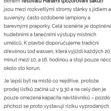
Během
festivalu Hanami (pozorování sakur)
jsou mezi rozkvetlými stromy stánky s jídlem a
suvenýry, často ozdobené lampiony a
barevnými praporky. Celá scenérie je doplněn
hudebními a tanečními výstupy místních
umělců. K plavbě doporučujeme tradiční
dřevěnou loď wassen, která vyjíždí každých 20
minut mezi 10. a 16. hodinou a stojí pouze něc
okolo sto korun.
Je lepší být na místě co nejdříve, protože
prodej lístků začíná už v 9.30 a na celý den je
pouze omezená kapacita návštěvníků – pozdě
příchozí se proto vystavují riziku vyprodaných