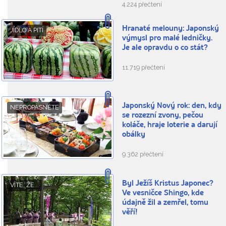
4.224 přečtení
Hranaté melouny: Japonský
JÍDLO A PITÍ
výmysl pro malé ledničky.
Je ale opravdu o co stát?
11.719 přečtení
Japonský Nový rok: den, kdy
NEPROPÁSNĚTE
se rozezní zvony, pečou
koláče, hraje loterie a darují
obálky
9.362 přečtení
Byl Ježíš Kristus Japonec?
VÍTE, ŽE...
Ve vesničce Shingo, kde
údajně žil a zemřel, tomu
věří!