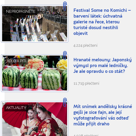
Festival Some no Komichi –
NEPROPÁSNĚTE
barvení látek: úchvatná
galerie na řece, kterou
turisté dosud nestihli
objevit
4.224 přečtení
Hranaté melouny: Japonský
JÍDLO A PITÍ
výmysl pro malé ledničky.
Je ale opravdu o co stát?
11.719 přečtení
Mít snímek andělsky krásné
AKTUALITY
gejši je sice fajn, ale její
vyfotografování vás odteď
může přijít draho
4.038 přečtení