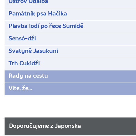
Ostrov Odaiba
Památník psa Hačika
Plavba lodí po řece Sumidě
Sensó-dži
Svatyně Jasukuni
Trh Cukidži
Rady na cestu
Víte, že...
Doporučujeme z Japonska