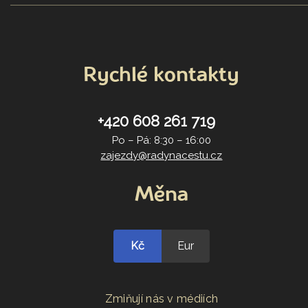
Rychlé kontakty
+420 608 261 719
Po – Pá: 8:30 – 16:00
zajezdy@radynacestu.cz
Měna
Kč
Eur
Zmiňují nás v médiích