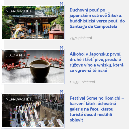
Duchovní pouť po
NEPROPÁSNĚTE
japonském ostrově Šikoku:
buddhistická verze pouti do
Santiaga de Compostela
7.574 přečtení
Alkohol v Japonsku: první,
JÍDLO A PITÍ
druhé i třetí pivo, proslulé
rýžové víno a whisky, která
se vyrovná té irské
10.590 přečtení
Festival Some no Komichi –
NEPROPÁSNĚTE
barvení látek: úchvatná
galerie na řece, kterou
turisté dosud nestihli
objevit