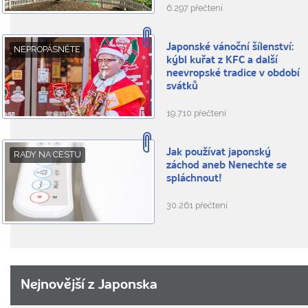
6.297 přečtení
Japonské vánoční šílenství:
NEPROPÁSNĚTE
kýbl kuřat z KFC a další
neevropské tradice v období
svátků
19.710 přečtení
Jak používat japonský
RADY NA CESTU
záchod aneb Nenechte se
spláchnout!
30.261 přečtení
Nejnovější z Japonska