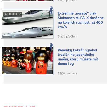
Extrémně „nosatý“ vlak
AKTUALITY
Šinkansen ALFA-X dosáhne
na kolejích rychlosti až 400
km/h
8.277 přečtení
Panenky kokeši: symbol
VÍTE, ŽE...
tradičního japonského
umění, který můžete mít
doma i vy
7.590 přečtení