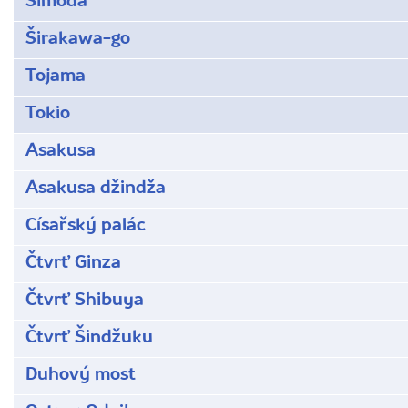
Šimoda
Širakawa-go
Tojama
Tokio
Asakusa
Asakusa džindža
Císařský palác
Čtvrť Ginza
Čtvrť Shibuya
Čtvrť Šindžuku
Duhový most