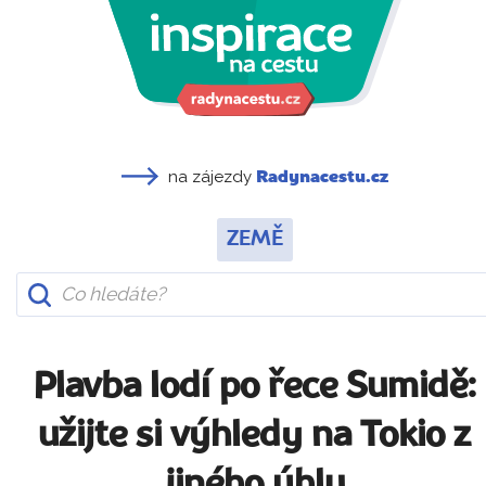
na zájezdy
Radynacestu.cz
ZEMĚ
Plavba lodí po řece Sumidě:
užijte si výhledy na Tokio z
jiného úhlu