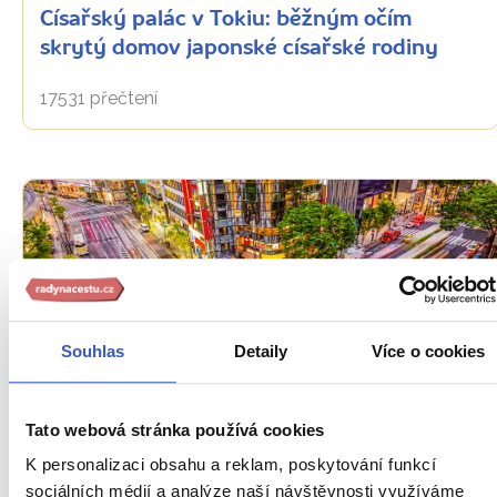
Císařský palác v Tokiu: běžným očím
skrytý domov japonské císařské rodiny
17531 přečtení
Souhlas
Detaily
Více o cookies
Oblíbená místa
Tato webová stránka používá cookies
Čtvrť Ginza: těšit se můžete na nákupy,
K personalizaci obsahu a reklam, poskytování funkcí
divadlo i unikátní rybí trh
sociálních médií a analýze naší návštěvnosti využíváme