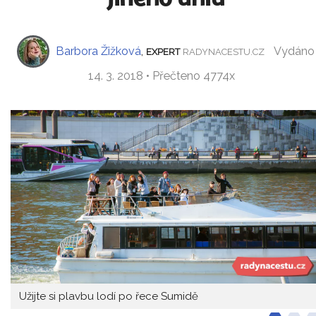
Barbora Žižková
,
Vydáno
EXPERT
RADYNACESTU.CZ
14. 3. 2018 • Přečteno 4774x
Užijte si plavbu lodí po řece Sumidě