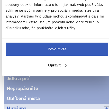
soubory cookie. Informace o tom, jak náš web používáte,
5270 přečtení
sdílíme se svými partnery pro sociální média, inzerci a
analýzy. Partneři tyto údaje mohou zkombinovat s dalšími
informacemi, které jste jim poskytli nebo které získali v
Další cestovatelská inspirace
důsledku toho, že používáte jejich služby.
URL
Japonsko
Povolit vše
stránky:
www.radynacestu.cz/magazin/plavba-
Aktuality
lodi-
Upravit
po-
Inspirace
rece-
Jídlo a pití
sumide/
Nepropásněte
Oblíbená místa
Hirošima