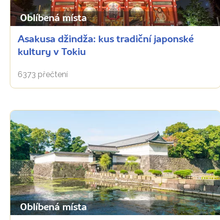
Oblíbená místa
Asakusa džindža: kus tradiční japonské
kultury v Tokiu
6373 přečtení
Oblíbená místa